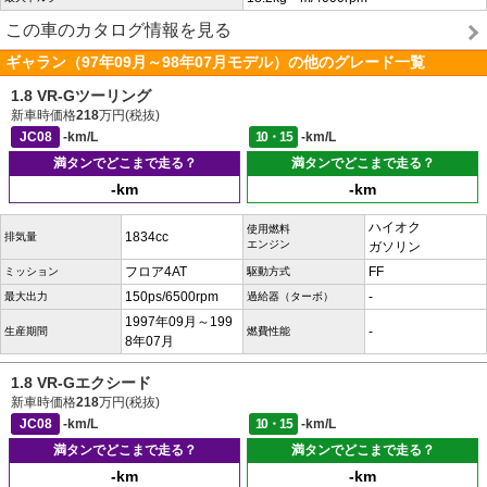
この車のカタログ情報を見る
ギャラン（97年09月～98年07月モデル）の他のグレード一覧
1.8 VR-Gツーリング
新車時価格
218
万円(税抜)
JC08
-km/L
10・15
-km/L
満タンでどこまで走る？
満タンでどこまで走る？
-km
-km
ハイオク
使用燃料
1834cc
排気量
エンジン
ガソリン
フロア4AT
FF
ミッション
駆動方式
150ps/6500rpm
-
最大出力
過給器（ターボ）
1997年09月～199
-
生産期間
燃費性能
8年07月
1.8 VR-Gエクシード
新車時価格
218
万円(税抜)
JC08
-km/L
10・15
-km/L
満タンでどこまで走る？
満タンでどこまで走る？
-km
-km