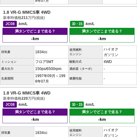
8年07月
1.8 VR-G MMCS車 4WD
新車時価格
211
万円(税抜)
JC08
-km/L
10・15
-km/L
満タンでどこまで走る？
満タンでどこまで走る？
-km
-km
ハイオク
使用燃料
1834cc
排気量
エンジン
ガソリン
フロア5MT
4WD
ミッション
駆動方式
150ps/6500rpm
-
最大出力
過給器（ターボ）
1997年09月～199
-
生産期間
燃費性能
8年07月
1.8 VR-G MMCS車 4WD
新車時価格
220
万円(税抜)
JC08
-km/L
10・15
-km/L
満タンでどこまで走る？
満タンでどこまで走る？
-km
-km
ハイオク
使用燃料
1834cc
排気量
エンジン
ガソリン