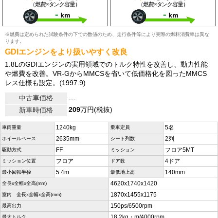
（燃費×タンク容量）
（燃費×タンク容量）
-
-
km
km
※燃費は定められた試験条件の下での数値のため、走行条件等により実際の燃料消費率は異な
ります。
GDIエンジンをより扱いやすく改良
1.8LのGDIエンジンの実用領域でのトルク特性を改善し、動力性能
や燃費を改善。VR-GからMMCSを省いて低価格化を図ったMMCS
レス仕様も設定。(1997.9)
中古車価格
---
209
万円(税抜)
新車時価格
1240kg
5名
車両重量
乗車定員
2635mm
2列
ホイールベース
シート列数
FF
フロア5MT
駆動方式
ミッション
フロア
4ドア
ミッション位置
ドア数
5.4m
140mm
最小回転半径
最低地上高
4620x1740x1420
全長x全幅x全高(mm)
1870x1455x1175
室内 全長x全幅x全高(mm)
150ps/6500rpm
最高出力
18.2kg・m/4000rpm
最大トルク