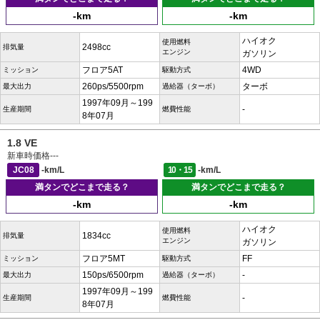
-km
-km
ハイオク
使用燃料
2498cc
排気量
エンジン
ガソリン
フロア5AT
4WD
ミッション
駆動方式
260ps/5500rpm
ターボ
最大出力
過給器（ターボ）
1997年09月～199
-
生産期間
燃費性能
8年07月
1.8 VE
新車時価格
---
JC08
-km/L
10・15
-km/L
満タンでどこまで走る？
満タンでどこまで走る？
-km
-km
ハイオク
使用燃料
1834cc
排気量
エンジン
ガソリン
フロア5MT
FF
ミッション
駆動方式
150ps/6500rpm
-
最大出力
過給器（ターボ）
1997年09月～199
-
生産期間
燃費性能
8年07月