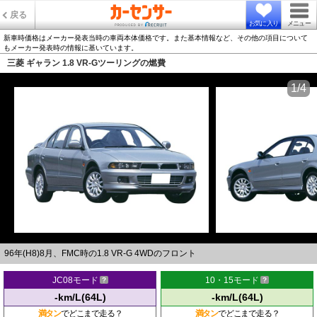
戻る
お気に入り
メニュー
新車時価格はメーカー発表当時の車両本体価格です。また基本情報など、その他の項目について
もメーカー発表時の情報に基いています。
三菱 ギャラン 1.8 VR-Gツーリングの燃費
1/4
96年(H8)8月、FMC時の1.8 VR-G 4WDのフロント
JC08モード
10・15モード
-km/L(64L)
-km/L(64L)
満タン
でどこまで走る？
満タン
でどこまで走る？