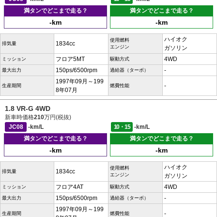
満タンでどこまで走る？
満タンでどこまで走る？
-km
-km
ハイオク
使用燃料
1834cc
排気量
エンジン
ガソリン
フロア5MT
4WD
ミッション
駆動方式
150ps/6500rpm
-
最大出力
過給器（ターボ）
1997年09月～199
-
生産期間
燃費性能
8年07月
1.8 VR-G 4WD
新車時価格
210
万円(税抜)
JC08
-km/L
10・15
-km/L
満タンでどこまで走る？
満タンでどこまで走る？
-km
-km
ハイオク
使用燃料
1834cc
排気量
エンジン
ガソリン
フロア4AT
4WD
ミッション
駆動方式
150ps/6500rpm
-
最大出力
過給器（ターボ）
1997年09月～199
-
生産期間
燃費性能