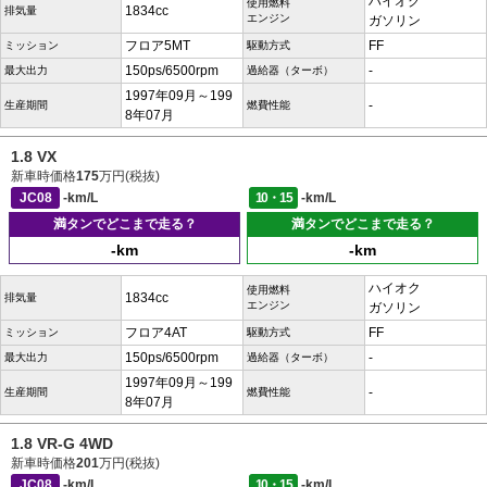
ハイオク
使用燃料
1834cc
排気量
エンジン
ガソリン
フロア5MT
FF
ミッション
駆動方式
150ps/6500rpm
-
最大出力
過給器（ターボ）
1997年09月～199
-
生産期間
燃費性能
8年07月
1.8 VX
新車時価格
175
万円(税抜)
JC08
-km/L
10・15
-km/L
満タンでどこまで走る？
満タンでどこまで走る？
-km
-km
ハイオク
使用燃料
1834cc
排気量
エンジン
ガソリン
フロア4AT
FF
ミッション
駆動方式
150ps/6500rpm
-
最大出力
過給器（ターボ）
1997年09月～199
-
生産期間
燃費性能
8年07月
1.8 VR-G 4WD
新車時価格
201
万円(税抜)
JC08
-km/L
10・15
-km/L