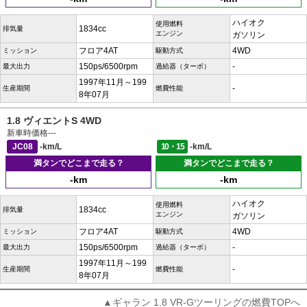
ハイオク
使用燃料
1834cc
排気量
エンジン
ガソリン
フロア4AT
4WD
ミッション
駆動方式
150ps/6500rpm
-
最大出力
過給器（ターボ）
1997年11月～199
-
生産期間
燃費性能
8年07月
1.8 ヴィエントS 4WD
新車時価格
---
JC08
-km/L
10・15
-km/L
満タンでどこまで走る？
満タンでどこまで走る？
-km
-km
ハイオク
使用燃料
1834cc
排気量
エンジン
ガソリン
フロア4AT
4WD
ミッション
駆動方式
150ps/6500rpm
-
最大出力
過給器（ターボ）
1997年11月～199
-
生産期間
燃費性能
8年07月
▲ギャラン 1.8 VR-Gツーリングの燃費TOPへ