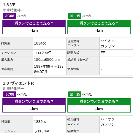
1.8 VE
新車時価格
---
JC08
-km/L
10・15
-km/L
満タンでどこまで走る？
満タンでどこまで走る？
-km
-km
ハイオク
使用燃料
1834cc
排気量
エンジン
ガソリン
フロア4AT
FF
ミッション
駆動方式
150ps/6500rpm
-
最大出力
過給器（ターボ）
1997年09月～199
-
生産期間
燃費性能
8年07月
1.8 ヴィエントR
新車時価格
---
JC08
-km/L
10・15
-km/L
満タンでどこまで走る？
満タンでどこまで走る？
-km
-km
ハイオク
使用燃料
1834cc
排気量
エンジン
ガソリン
フロア4AT
FF
ミッション
駆動方式