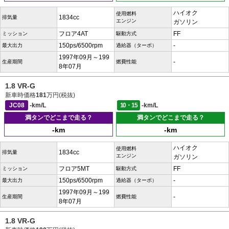
ハイオク
使用燃料
1834cc
排気量
エンジン
ガソリン
フロア4AT
FF
ミッション
駆動方式
150ps/6500rpm
-
最大出力
過給器（ターボ）
1997年09月～199
-
生産期間
燃費性能
8年07月
1.8 VR-G
新車時価格
181
万円(税抜)
JC08
-km/L
10・15
-km/L
満タンでどこまで走る？
満タンでどこまで走る？
-km
-km
ハイオク
使用燃料
1834cc
排気量
エンジン
ガソリン
フロア5MT
FF
ミッション
駆動方式
150ps/6500rpm
-
最大出力
過給器（ターボ）
1997年09月～199
-
生産期間
燃費性能
8年07月
1.8 VR-G