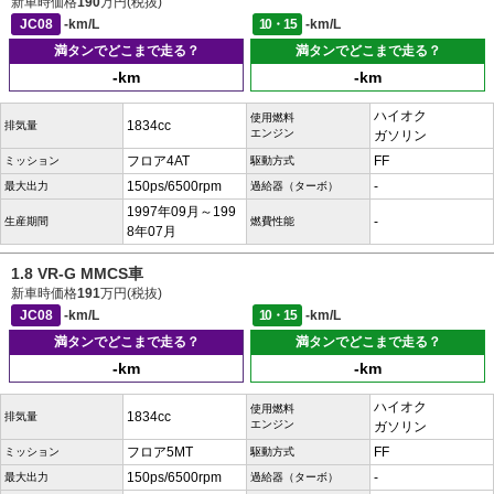
新車時価格
190
万円(税抜)
JC08
-km/L
10・15
-km/L
満タンでどこまで走る？
満タンでどこまで走る？
-km
-km
ハイオク
使用燃料
1834cc
排気量
エンジン
ガソリン
フロア4AT
FF
ミッション
駆動方式
150ps/6500rpm
-
最大出力
過給器（ターボ）
1997年09月～199
-
生産期間
燃費性能
8年07月
1.8 VR-G MMCS車
新車時価格
191
万円(税抜)
JC08
-km/L
10・15
-km/L
満タンでどこまで走る？
満タンでどこまで走る？
-km
-km
ハイオク
使用燃料
1834cc
排気量
エンジン
ガソリン
フロア5MT
FF
ミッション
駆動方式
150ps/6500rpm
-
最大出力
過給器（ターボ）