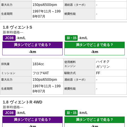
150ps/6500rpm
-
最大出力
過給器（ターボ）
1997年11月～199
-
生産期間
燃費性能
8年07月
1.8 ヴィエントS
新車時価格
---
JC08
-km/L
10・15
-km/L
満タンでどこまで走る？
満タンでどこまで走る？
-km
-km
ハイオク
使用燃料
1834cc
排気量
エンジン
ガソリン
フロア4AT
FF
ミッション
駆動方式
150ps/6500rpm
-
最大出力
過給器（ターボ）
1997年11月～199
-
生産期間
燃費性能
8年07月
1.8 ヴィエントR 4WD
新車時価格
---
JC08
-km/L
10・15
-km/L
満タンでどこまで走る？
満タンでどこまで走る？
-km
-km