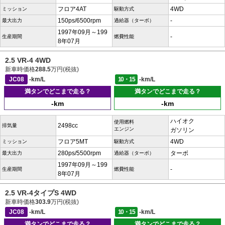
フロア4AT
4WD
ミッション
駆動方式
150ps/6500rpm
-
最大出力
過給器（ターボ）
1997年09月～199
-
生産期間
燃費性能
8年07月
2.5 VR-4 4WD
新車時価格
288.5
万円(税抜)
JC08
-km/L
10・15
-km/L
満タンでどこまで走る？
満タンでどこまで走る？
-km
-km
ハイオク
使用燃料
2498cc
排気量
エンジン
ガソリン
フロア5MT
4WD
ミッション
駆動方式
280ps/5500rpm
ターボ
最大出力
過給器（ターボ）
1997年09月～199
-
生産期間
燃費性能
8年07月
2.5 VR-4タイプS 4WD
新車時価格
303.9
万円(税抜)
JC08
-km/L
10・15
-km/L
満タンでどこまで走る？
満タンでどこまで走る？