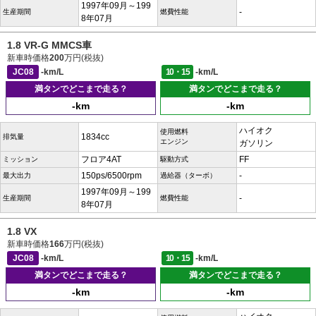
1997年09月～199
-
生産期間
燃費性能
8年07月
1.8 VR-G MMCS車
新車時価格
200
万円(税抜)
JC08
-km/L
10・15
-km/L
満タンでどこまで走る？
満タンでどこまで走る？
-km
-km
ハイオク
使用燃料
1834cc
排気量
エンジン
ガソリン
フロア4AT
FF
ミッション
駆動方式
150ps/6500rpm
-
最大出力
過給器（ターボ）
1997年09月～199
-
生産期間
燃費性能
8年07月
1.8 VX
新車時価格
166
万円(税抜)
JC08
-km/L
10・15
-km/L
満タンでどこまで走る？
満タンでどこまで走る？
-km
-km