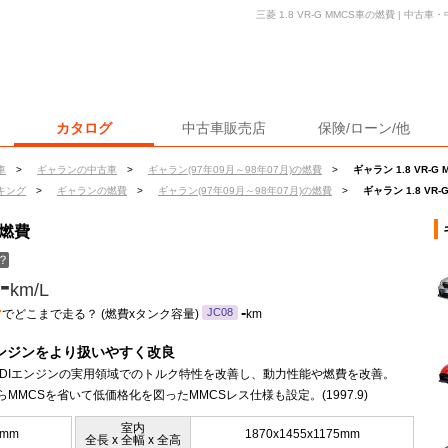
三菱 1.8 VR-G MMCS車の燃費 | 中
カタログ
中古車販売店
保険/ローン/他
車
>
ギャランの中古車
>
ギャラン(97年09月～98年07月)の燃費
>
ギャラン 1.8 VR-G
キング
>
ギャランの燃費
>
ギャラン(97年09月～98年07月)の燃費
>
ギャラン 1.8 VR
の燃費
？
-
km/L
ン
-
JC08
でどこまで走る？ (燃費xタンク容量)
km
エンジンをより扱いやすく改良
のGDIエンジンの実用領域でのトルク特性を改善し、動力性能や燃費を改善。
からMMCSを省いて低価格化を図ったMMCSレス仕様も設定。(1997.9)
室内
0mm
1870x1455x1175mm
全長 x 全幅 x 全高