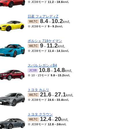
※ JC08モード
11.2
～
18.6
km/L
日産 フェアレディZ
8.4
10.2
WLTC
～
km/L
※ JC08モード
9
～
9.2
km/L
ポルシェ 718ケイマン
9
11.2
WLTC
～
km/L
※ JC08モード
11.4
～
14.1
km/L
スバル レガシィB4
10.8
14.8
JC08
～
km/L
※ 10・15モード
9.8
～
15.2
km/L
トヨタ カムリ
21.6
27.1
WLTC
～
km/L
※ JC08モード
24.6
～
33.4
km/L
トヨタ クラウン
12.4
20
WLTC
～
km/L
※ JC08モード
12.8
～
24
km/L