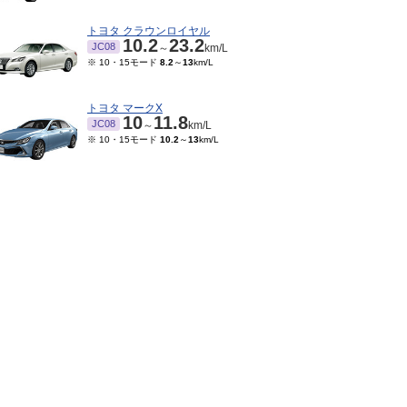
トヨタ クラウンロイヤル
10.2
23.2
JC08
～
km/L
※ 10・15モード
8.2
～
13
km/L
トヨタ マークX
10
11.8
JC08
～
km/L
※ 10・15モード
10.2
～
13
km/L