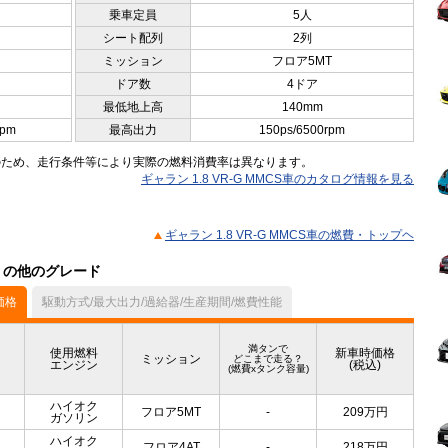
乗車定員
5人
シート配列
2列
ミッション
フロア5MT
ドア数
4ドア
最低地上高
140mm
rpm
最高出力
150ps/6500rpm
のため、走行条件等により実際の燃料消費率は異なります。
ギャラン 1.8 VR-G MMCS車のカタログ情報を見る
ギャラン 1.8 VR-G MMCS車の燃費・トップヘ
ル）の他のグレード
価格
駆動方式/最大出力/過給器/生産期間/燃費性能
満タンで
使用燃料
新車時価格
ミッション
どこまで走る？
エンジン
(税込)
(燃費xタンク容量)
ハイオク
フロア5MT
-
209
万円
ガソリン
ハイオク
フロア4AT
-
218
万円