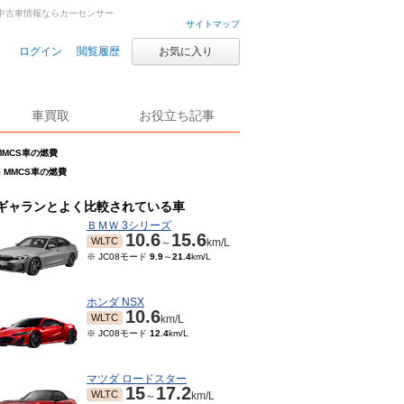
古車・中古車情報ならカーセンサー
サイトマップ
ログイン
閲覧履歴
お気に入り
車買取
お役立ち記事
 MMCS車の燃費
-G MMCS車の燃費
ギャランとよく比較されている車
ＢＭＷ 3シリーズ
10.6
15.6
WLTC
～
km/L
※ JC08モード
9.9
～
21.4
km/L
ホンダ NSX
10.6
WLTC
km/L
※ JC08モード
12.4
km/L
マツダ ロードスター
15
17.2
WLTC
～
km/L