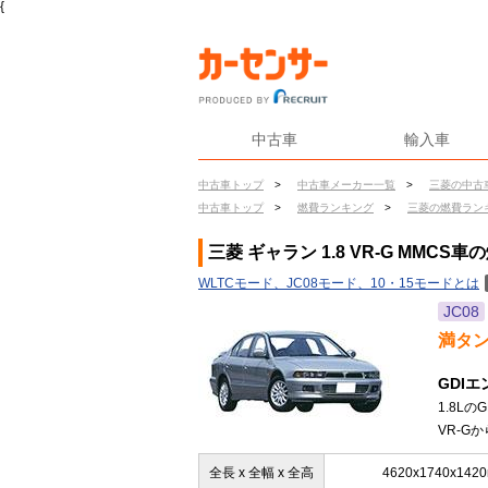
{
中古車
輸入車
中古車トップ
>
中古車メーカー一覧
>
三菱の中古
中古車トップ
>
燃費ランキング
>
三菱の燃費ラン
三菱 ギャラン 1.8 VR-G MMCS車
WLTCモード、JC08モード、10・15モードとは
JC08
満タ
GDI
1.8L
VR-G
全長 x 全幅 x 全高
4620x1740x142