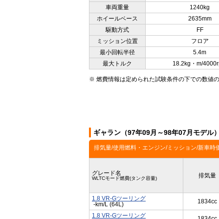
車両重量
1240kg
ホイールベース
2635mm
駆動方式
FF
ミッション位置
フロア
最小回転半径
5.4m
最大トルク
18.2kg・m/4000
※ 燃費情報は定められた試験条件の下での数値
ギャラン（97年09月～98年07月モデ
排気量/使用燃料・エンジン/ミッション/新車時
グレード名
排気量
WLTCモード燃費(タンク容量)
1.8 VR-Gツーリング
1834cc
-km/L (64L)
1.8 VR-Gツーリング
1834cc