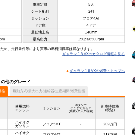
乗車定員
5人
シート配列
2列
ミッション
フロア4AT
ドア数
4ドア
最低地上高
140mm
rpm
最高出力
150ps/6500rpm
のため、走行条件等により実際の燃料消費率は異なります。
ギャラン 1.8 VXのカタログ情報を見る
ギャラン 1.8 VXの燃費・トップヘ
ル）の他のグレード
価格
駆動方式/最大出力/過給器/生産期間/燃費性能
満タンで
使用燃料
新車時価格
ミッション
どこまで走る？
エンジン
(税込)
(燃費xタンク容量)
ハイオク
フロア5MT
-
209
万円
ガソリン
ハイオク
フロア4AT
-
218
万円