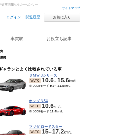
古車・中古車情報ならカーセンサー
サイトマップ
ログイン
閲覧履歴
お気に入り
車買取
お役立ち記事
燃費
の燃費
ギャランとよく比較されている車
ＢＭＷ 3シリーズ
10.6
15.6
WLTC
～
km/L
※ JC08モード
9.9
～
21.4
km/L
ホンダ NSX
10.6
WLTC
km/L
※ JC08モード
12.4
km/L
マツダ ロードスター
15
17.2
WLTC
～
km/L