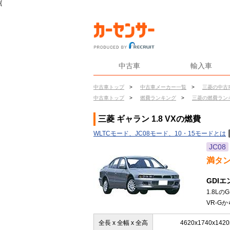
{
中古車
輸入車
中古車トップ
>
中古車メーカー一覧
>
三菱の中古
中古車トップ
>
燃費ランキング
>
三菱の燃費ラン
三菱 ギャラン 1.8 VXの燃費
WLTCモード、JC08モード、10・15モードとは
JC08
満タ
GDI
1.8L
VR-G
全長 x 全幅 x 全高
4620x1740x142