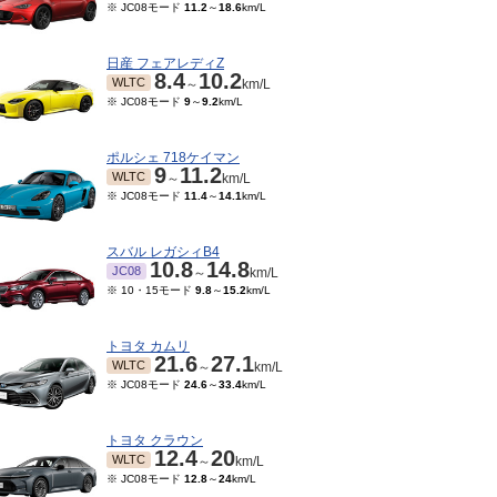
※ JC08モード
11.2
～
18.6
km/L
日産 フェアレディZ
8.4
10.2
WLTC
～
km/L
※ JC08モード
9
～
9.2
km/L
ポルシェ 718ケイマン
9
11.2
WLTC
～
km/L
※ JC08モード
11.4
～
14.1
km/L
スバル レガシィB4
10.8
14.8
JC08
～
km/L
※ 10・15モード
9.8
～
15.2
km/L
トヨタ カムリ
21.6
27.1
WLTC
～
km/L
※ JC08モード
24.6
～
33.4
km/L
トヨタ クラウン
12.4
20
WLTC
～
km/L
※ JC08モード
12.8
～
24
km/L