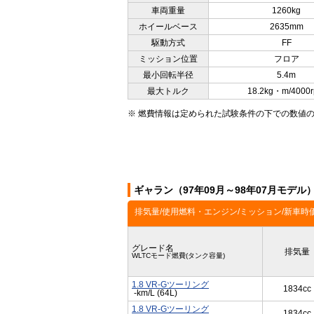
車両重量
1260kg
ホイールベース
2635mm
駆動方式
FF
ミッション位置
フロア
最小回転半径
5.4m
最大トルク
18.2kg・m/4000
※ 燃費情報は定められた試験条件の下での数値
ギャラン（97年09月～98年07月モデ
排気量/使用燃料・エンジン/ミッション/新車時
グレード名
排気量
WLTCモード燃費(タンク容量)
1.8 VR-Gツーリング
1834cc
-km/L (64L)
1.8 VR-Gツーリング
1834cc