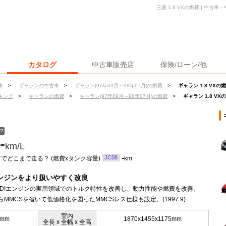
三菱 1.8 VXの燃費 | 中
カタログ
中古車販売店
保険/ローン/他
車
>
ギャランの中古車
>
ギャラン(97年09月～98年07月)の燃費
>
ギャラン 1.8 VXの
キング
>
ギャランの燃費
>
ギャラン(97年09月～98年07月)の燃費
>
ギャラン 1.8 VX
？
-
km/L
ン
-
JC08
でどこまで走る？ (燃費xタンク容量)
km
エンジンをより扱いやすく改良
のGDIエンジンの実用領域でのトルク特性を改善し、動力性能や燃費を改善。
からMMCSを省いて低価格化を図ったMMCSレス仕様も設定。(1997.9)
室内
0mm
1870x1455x1175mm
全長 x 全幅 x 全高