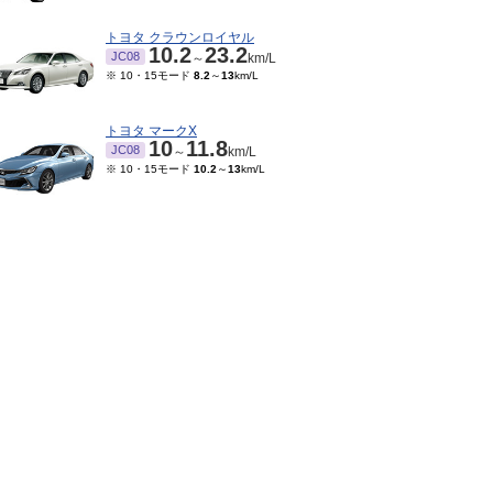
トヨタ クラウンロイヤル
10.2
23.2
JC08
～
km/L
※ 10・15モード
8.2
～
13
km/L
トヨタ マークX
10
11.8
JC08
～
km/L
※ 10・15モード
10.2
～
13
km/L