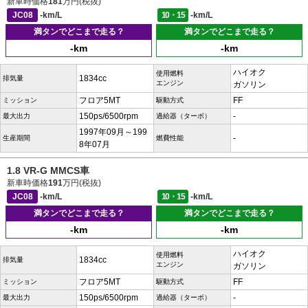
新車時価格
181
万円(税抜)
JC08
-km/L
10・15
-km/L
満タンでどこまで走る？
満タンでどこまで走る？
-km
-km
ハイオク
使用燃料
1834cc
排気量
エンジン
ガソリン
フロア5MT
FF
ミッション
駆動方式
150ps/6500rpm
-
最大出力
過給器（ターボ）
1997年09月～199
-
生産期間
燃費性能
8年07月
1.8 VR-G MMCS車
新車時価格
191
万円(税抜)
JC08
-km/L
10・15
-km/L
満タンでどこまで走る？
満タンでどこまで走る？
-km
-km
ハイオク
使用燃料
1834cc
排気量
エンジン
ガソリン
フロア5MT
FF
ミッション
駆動方式
150ps/6500rpm
-
最大出力
過給器（ターボ）