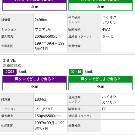
-km
-km
ハイオク
使用燃料
2498cc
排気量
エンジン
ガソリン
フロア5AT
4WD
ミッション
駆動方式
260ps/5500rpm
ターボ
最大出力
過給器（ターボ）
1997年09月～199
-
生産期間
燃費性能
8年07月
1.8 VE
新車時価格
---
JC08
-km/L
10・15
-km/L
満タンでどこまで走る？
満タンでどこまで走る？
-km
-km
ハイオク
使用燃料
1834cc
排気量
エンジン
ガソリン
フロア5MT
FF
ミッション
駆動方式
150ps/6500rpm
-
最大出力
過給器（ターボ）
1997年09月～199
-
生産期間
燃費性能
8年07月