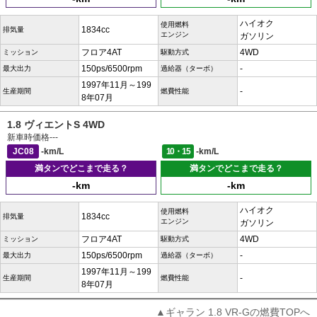
ハイオク
使用燃料
1834cc
排気量
エンジン
ガソリン
フロア4AT
4WD
ミッション
駆動方式
150ps/6500rpm
-
最大出力
過給器（ターボ）
1997年11月～199
-
生産期間
燃費性能
8年07月
1.8 ヴィエントS 4WD
新車時価格
---
JC08
-km/L
10・15
-km/L
満タンでどこまで走る？
満タンでどこまで走る？
-km
-km
ハイオク
使用燃料
1834cc
排気量
エンジン
ガソリン
フロア4AT
4WD
ミッション
駆動方式
150ps/6500rpm
-
最大出力
過給器（ターボ）
1997年11月～199
-
生産期間
燃費性能
8年07月
▲ギャラン 1.8 VR-Gの燃費TOPへ