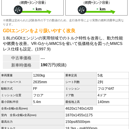
（燃費×タンク容量）
（燃費×タンク容量）
-
-
km
km
※燃費は定められた試験条件の下での数値のため、走行条件等により実際の燃料消費率は異な
ります。
GDIエンジンをより扱いやすく改良
1.8LのGDIエンジンの実用領域でのトルク特性を改善し、動力性能
や燃費を改善。VR-GからMMCSを省いて低価格化を図ったMMCS
レス仕様も設定。(1997.9)
中古車価格
---
190
万円(税抜)
新車時価格
1260kg
5名
車両重量
乗車定員
2635mm
2列
ホイールベース
シート列数
FF
フロア4AT
駆動方式
ミッション
フロア
4ドア
ミッション位置
ドア数
5.4m
140mm
最小回転半径
最低地上高
4620x1740x1420
全長x全幅x全高(mm)
1870x1455x1175
室内 全長x全幅x全高(mm)
150ps/6500rpm
最高出力
18.2kg・m/4000rpm
最大トルク