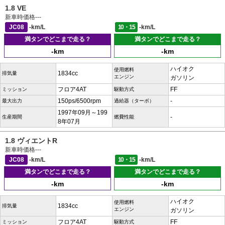
1.8 VE
新車時価格
---
JC08
-km/L
10・15
-km/L
満タンでどこまで走る？
満タンでどこまで走る？
-km
-km
ハイオク
使用燃料
1834cc
排気量
エンジン
ガソリン
フロア4AT
FF
ミッション
駆動方式
150ps/6500rpm
-
最大出力
過給器（ターボ）
1997年09月～199
-
生産期間
燃費性能
8年07月
1.8 ヴィエントR
新車時価格
---
JC08
-km/L
10・15
-km/L
満タンでどこまで走る？
満タンでどこまで走る？
-km
-km
ハイオク
使用燃料
1834cc
排気量
エンジン
ガソリン
フロア4AT
FF
ミッション
駆動方式