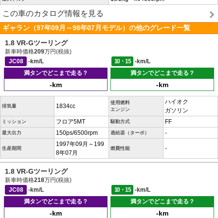
この車のカタログ情報を見る
ギャラン（97年09月～98年07月モデル）の他のグレード一覧
1.8 VR-Gツーリング
新車時価格
209
万円(税抜)
JC08
-km/L
10・15
-km/L
満タンでどこまで走る？
満タンでどこまで走る？
-km
-km
ハイオク
使用燃料
1834cc
排気量
エンジン
ガソリン
フロア5MT
FF
ミッション
駆動方式
150ps/6500rpm
-
最大出力
過給器（ターボ）
1997年09月～199
-
生産期間
燃費性能
8年07月
1.8 VR-Gツーリング
新車時価格
218
万円(税抜)
JC08
-km/L
10・15
-km/L
満タンでどこまで走る？
満タンでどこまで走る？
-km
-km