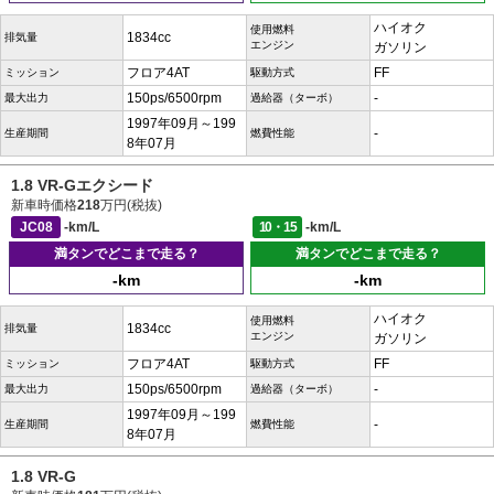
ハイオク
使用燃料
1834cc
排気量
エンジン
ガソリン
フロア4AT
FF
ミッション
駆動方式
150ps/6500rpm
-
最大出力
過給器（ターボ）
1997年09月～199
-
生産期間
燃費性能
8年07月
1.8 VR-Gエクシード
新車時価格
218
万円(税抜)
JC08
-km/L
10・15
-km/L
満タンでどこまで走る？
満タンでどこまで走る？
-km
-km
ハイオク
使用燃料
1834cc
排気量
エンジン
ガソリン
フロア4AT
FF
ミッション
駆動方式
150ps/6500rpm
-
最大出力
過給器（ターボ）
1997年09月～199
-
生産期間
燃費性能
8年07月
1.8 VR-G