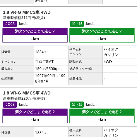
8年07月
1.8 VR-G MMCS車 4WD
新車時価格
211
万円(税抜)
JC08
-km/L
10・15
-km/L
満タンでどこまで走る？
満タンでどこまで走る？
-km
-km
ハイオク
使用燃料
1834cc
排気量
エンジン
ガソリン
フロア5MT
4WD
ミッション
駆動方式
150ps/6500rpm
-
最大出力
過給器（ターボ）
1997年09月～199
-
生産期間
燃費性能
8年07月
1.8 VR-G MMCS車 4WD
新車時価格
220
万円(税抜)
JC08
-km/L
10・15
-km/L
満タンでどこまで走る？
満タンでどこまで走る？
-km
-km
ハイオク
使用燃料
1834cc
排気量
エンジン
ガソリン