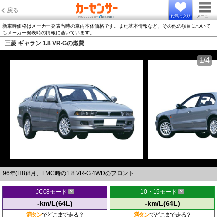
戻る
お気に入り
メニュー
新車時価格はメーカー発表当時の車両本体価格です。また基本情報など、その他の項目について
もメーカー発表時の情報に基いています。
三菱 ギャラン 1.8 VR-Gの燃費
1/4
96年(H8)8月、FMC時の1.8 VR-G 4WDのフロント
JC08モード
10・15モード
-km/L(64L)
-km/L(64L)
満タン
でどこまで走る？
満タン
でどこまで走る？