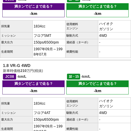
満タンでどこまで走る？
満タンでどこまで走る？
-km
-km
ハイオク
使用燃料
1834cc
排気量
エンジン
ガソリン
フロア5MT
4WD
ミッション
駆動方式
150ps/6500rpm
-
最大出力
過給器（ターボ）
1997年09月～199
-
生産期間
燃費性能
8年07月
1.8 VR-G 4WD
新車時価格
210
万円(税抜)
JC08
-km/L
10・15
-km/L
満タンでどこまで走る？
満タンでどこまで走る？
-km
-km
ハイオク
使用燃料
1834cc
排気量
エンジン
ガソリン
フロア4AT
4WD
ミッション
駆動方式
150ps/6500rpm
-
最大出力
過給器（ターボ）
1997年09月～199
-
生産期間
燃費性能