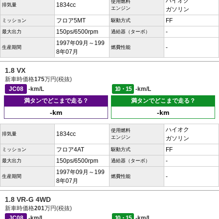
ハイオク
使用燃料
1834cc
排気量
エンジン
ガソリン
フロア5MT
FF
ミッション
駆動方式
150ps/6500rpm
-
最大出力
過給器（ターボ）
1997年09月～199
-
生産期間
燃費性能
8年07月
1.8 VX
新車時価格
175
万円(税抜)
JC08
-km/L
10・15
-km/L
満タンでどこまで走る？
満タンでどこまで走る？
-km
-km
ハイオク
使用燃料
1834cc
排気量
エンジン
ガソリン
フロア4AT
FF
ミッション
駆動方式
150ps/6500rpm
-
最大出力
過給器（ターボ）
1997年09月～199
-
生産期間
燃費性能
8年07月
1.8 VR-G 4WD
新車時価格
201
万円(税抜)
JC08
-km/L
10・15
-km/L