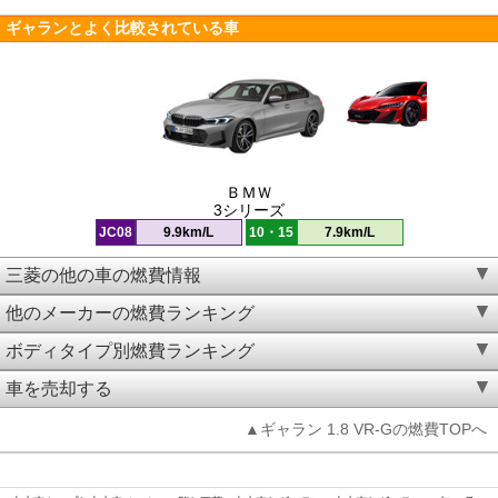
ギャランとよく比較されている車
ＢＭＷ
3シリーズ
JC08
9.9km/L
10・15
7.9km/L
三菱の他の車の燃費情報
他のメーカーの燃費ランキング
ボディタイプ別燃費ランキング
車を売却する
▲ギャラン 1.8 VR-Gの燃費TOPへ