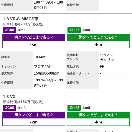
1997年09月～199
-
生産期間
燃費性能
8年07月
1.8 VR-G MMCS車
新車時価格
200
万円(税抜)
JC08
-km/L
10・15
-km/L
満タンでどこまで走る？
満タンでどこまで走る？
-km
-km
ハイオク
使用燃料
1834cc
排気量
エンジン
ガソリン
フロア4AT
FF
ミッション
駆動方式
150ps/6500rpm
-
最大出力
過給器（ターボ）
1997年09月～199
-
生産期間
燃費性能
8年07月
1.8 VX
新車時価格
166
万円(税抜)
JC08
-km/L
10・15
-km/L
満タンでどこまで走る？
満タンでどこまで走る？
-km
-km