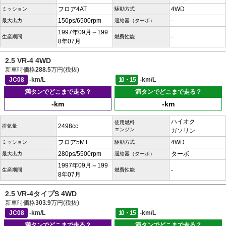
フロア4AT
4WD
ミッション
駆動方式
150ps/6500rpm
-
最大出力
過給器（ターボ）
1997年09月～199
-
生産期間
燃費性能
8年07月
2.5 VR-4 4WD
新車時価格
288.5
万円(税抜)
JC08
-km/L
10・15
-km/L
満タンでどこまで走る？
満タンでどこまで走る？
-km
-km
ハイオク
使用燃料
2498cc
排気量
エンジン
ガソリン
フロア5MT
4WD
ミッション
駆動方式
280ps/5500rpm
ターボ
最大出力
過給器（ターボ）
1997年09月～199
-
生産期間
燃費性能
8年07月
2.5 VR-4タイプS 4WD
新車時価格
303.9
万円(税抜)
JC08
-km/L
10・15
-km/L
満タンでどこまで走る？
満タンでどこまで走る？