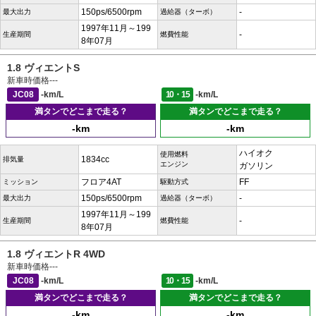
150ps/6500rpm
-
最大出力
過給器（ターボ）
1997年11月～199
-
生産期間
燃費性能
8年07月
1.8 ヴィエントS
新車時価格
---
JC08
-km/L
10・15
-km/L
満タンでどこまで走る？
満タンでどこまで走る？
-km
-km
ハイオク
使用燃料
1834cc
排気量
エンジン
ガソリン
フロア4AT
FF
ミッション
駆動方式
150ps/6500rpm
-
最大出力
過給器（ターボ）
1997年11月～199
-
生産期間
燃費性能
8年07月
1.8 ヴィエントR 4WD
新車時価格
---
JC08
-km/L
10・15
-km/L
満タンでどこまで走る？
満タンでどこまで走る？
-km
-km