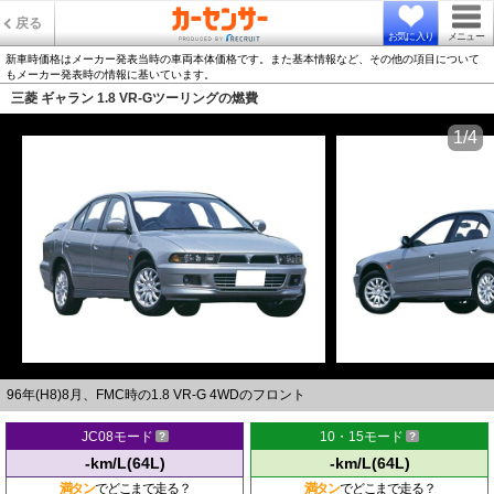
戻る
お気に入り
メニュー
新車時価格はメーカー発表当時の車両本体価格です。また基本情報など、その他の項目について
もメーカー発表時の情報に基いています。
三菱 ギャラン 1.8 VR-Gツーリングの燃費
1/4
96年(H8)8月、FMC時の1.8 VR-G 4WDのフロント
JC08モード
10・15モード
-km/L(64L)
-km/L(64L)
満タン
でどこまで走る？
満タン
でどこまで走る？