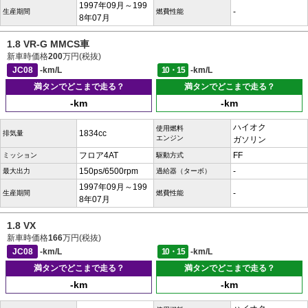
1997年09月～199
-
生産期間
燃費性能
8年07月
1.8 VR-G MMCS車
新車時価格
200
万円(税抜)
JC08
-km/L
10・15
-km/L
満タンでどこまで走る？
満タンでどこまで走る？
-km
-km
ハイオク
使用燃料
1834cc
排気量
エンジン
ガソリン
フロア4AT
FF
ミッション
駆動方式
150ps/6500rpm
-
最大出力
過給器（ターボ）
1997年09月～199
-
生産期間
燃費性能
8年07月
1.8 VX
新車時価格
166
万円(税抜)
JC08
-km/L
10・15
-km/L
満タンでどこまで走る？
満タンでどこまで走る？
-km
-km