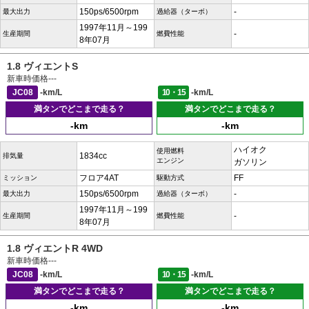
150ps/6500rpm
-
最大出力
過給器（ターボ）
1997年11月～199
-
生産期間
燃費性能
8年07月
1.8 ヴィエントS
新車時価格
---
JC08
-km/L
10・15
-km/L
満タンでどこまで走る？
満タンでどこまで走る？
-km
-km
ハイオク
使用燃料
1834cc
排気量
エンジン
ガソリン
フロア4AT
FF
ミッション
駆動方式
150ps/6500rpm
-
最大出力
過給器（ターボ）
1997年11月～199
-
生産期間
燃費性能
8年07月
1.8 ヴィエントR 4WD
新車時価格
---
JC08
-km/L
10・15
-km/L
満タンでどこまで走る？
満タンでどこまで走る？
-km
-km