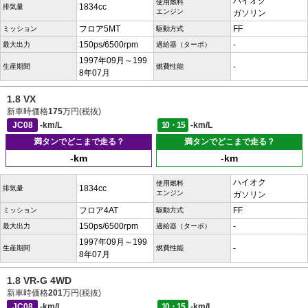
ハイオク
使用燃料
1834cc
排気量
エンジン
ガソリン
フロア5MT
FF
ミッション
駆動方式
150ps/6500rpm
-
最大出力
過給器（ターボ）
1997年09月～199
-
生産期間
燃費性能
8年07月
1.8 VX
新車時価格
175
万円(税抜)
JC08
-km/L
10・15
-km/L
満タンでどこまで走る？
満タンでどこまで走る？
-km
-km
ハイオク
使用燃料
1834cc
排気量
エンジン
ガソリン
フロア4AT
FF
ミッション
駆動方式
150ps/6500rpm
-
最大出力
過給器（ターボ）
1997年09月～199
-
生産期間
燃費性能
8年07月
1.8 VR-G 4WD
新車時価格
201
万円(税抜)
JC08
-km/L
10・15
-km/L