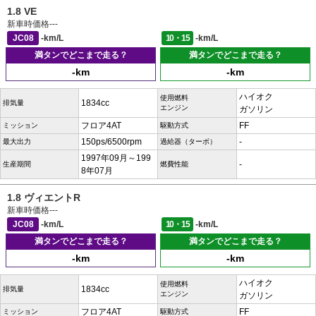
1.8 VE
新車時価格
---
JC08
-km/L
10・15
-km/L
満タンでどこまで走る？
満タンでどこまで走る？
-km
-km
ハイオク
使用燃料
1834cc
排気量
エンジン
ガソリン
フロア4AT
FF
ミッション
駆動方式
150ps/6500rpm
-
最大出力
過給器（ターボ）
1997年09月～199
-
生産期間
燃費性能
8年07月
1.8 ヴィエントR
新車時価格
---
JC08
-km/L
10・15
-km/L
満タンでどこまで走る？
満タンでどこまで走る？
-km
-km
ハイオク
使用燃料
1834cc
排気量
エンジン
ガソリン
フロア4AT
FF
ミッション
駆動方式