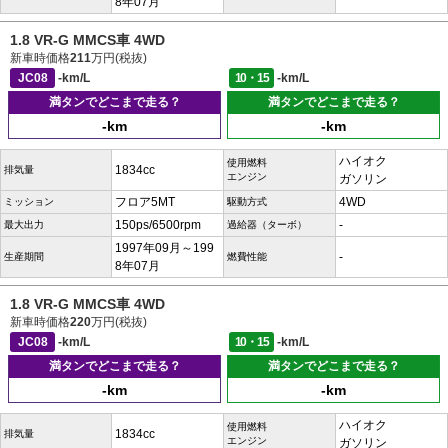
8年07月
1.8 VR-G MMCS車 4WD
新車時価格
211
万円(税抜)
JC08
-km/L
10・15
-km/L
満タンでどこまで走る？
満タンでどこまで走る？
-km
-km
ハイオク
使用燃料
1834cc
排気量
エンジン
ガソリン
フロア5MT
4WD
ミッション
駆動方式
150ps/6500rpm
-
最大出力
過給器（ターボ）
1997年09月～199
-
生産期間
燃費性能
8年07月
1.8 VR-G MMCS車 4WD
新車時価格
220
万円(税抜)
JC08
-km/L
10・15
-km/L
満タンでどこまで走る？
満タンでどこまで走る？
-km
-km
ハイオク
使用燃料
1834cc
排気量
エンジン
ガソリン