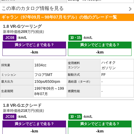
この車のカタログ情報を見る
ギャラン（97年09月～98年07月モデル）の他のグレード一覧
1.8 VR-Gツーリング
新車時価格
209
万円(税抜)
JC08
-km/L
10・15
-km/L
満タンでどこまで走る？
満タンでどこまで走る？
-km
-km
ハイオク
使用燃料
1834cc
排気量
エンジン
ガソリン
フロア5MT
FF
ミッション
駆動方式
150ps/6500rpm
-
最大出力
過給器（ターボ）
1997年09月～199
-
生産期間
燃費性能
8年07月
1.8 VR-Gエクシード
新車時価格
218
万円(税抜)
JC08
-km/L
10・15
-km/L
満タンでどこまで走る？
満タンでどこまで走る？
-km
-km