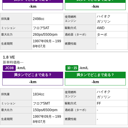
-km
-km
ハイオク
使用燃料
2498cc
排気量
エンジン
ガソリン
フロア5AT
4WD
ミッション
駆動方式
260ps/5500rpm
ターボ
最大出力
過給器（ターボ）
1997年09月～199
-
生産期間
燃費性能
8年07月
1.8 VE
新車時価格
---
JC08
-km/L
10・15
-km/L
満タンでどこまで走る？
満タンでどこまで走る？
-km
-km
ハイオク
使用燃料
1834cc
排気量
エンジン
ガソリン
フロア5MT
FF
ミッション
駆動方式
150ps/6500rpm
-
最大出力
過給器（ターボ）
1997年09月～199
-
生産期間
燃費性能
8年07月