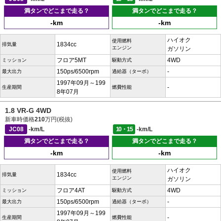
満タンでどこまで走る？
満タンでどこまで走る？
-km
-km
ハイオク
使用燃料
1834cc
排気量
エンジン
ガソリン
フロア5MT
4WD
ミッション
駆動方式
150ps/6500rpm
-
最大出力
過給器（ターボ）
1997年09月～199
-
生産期間
燃費性能
8年07月
1.8 VR-G 4WD
新車時価格
210
万円(税抜)
JC08
-km/L
10・15
-km/L
満タンでどこまで走る？
満タンでどこまで走る？
-km
-km
ハイオク
使用燃料
1834cc
排気量
エンジン
ガソリン
フロア4AT
4WD
ミッション
駆動方式
150ps/6500rpm
-
最大出力
過給器（ターボ）
1997年09月～199
-
生産期間
燃費性能