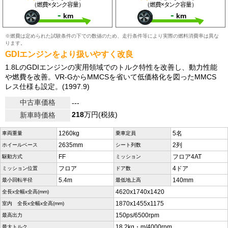
（燃費×タンク容量）
（燃費×タンク容量）
-
-
km
km
※燃費は定められた試験条件の下での数値のため、走行条件等により実際の燃料消費率は異な
ります。
GDIエンジンをより扱いやすく改良
1.8LのGDIエンジンの実用領域でのトルク特性を改善し、動力性能
や燃費を改善。VR-GからMMCSを省いて低価格化を図ったMMCS
レス仕様も設定。(1997.9)
中古車価格
---
218
万円(税抜)
新車時価格
1260kg
5名
車両重量
乗車定員
2635mm
2列
ホイールベース
シート列数
FF
フロア4AT
駆動方式
ミッション
フロア
4ドア
ミッション位置
ドア数
5.4m
140mm
最小回転半径
最低地上高
4620x1740x1420
全長x全幅x全高(mm)
1870x1455x1175
室内 全長x全幅x全高(mm)
150ps/6500rpm
最高出力
18.2kg・m/4000rpm
最大トルク