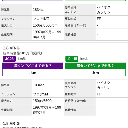
ハイオク
使用燃料
1834cc
排気量
エンジン
ガソリン
フロア4AT
FF
ミッション
駆動方式
150ps/6500rpm
-
最大出力
過給器（ターボ）
1997年09月～199
-
生産期間
燃費性能
8年07月
1.8 VR-G
新車時価格
181
万円(税抜)
JC08
-km/L
10・15
-km/L
満タンでどこまで走る？
満タンでどこまで走る？
-km
-km
ハイオク
使用燃料
1834cc
排気量
エンジン
ガソリン
フロア5MT
FF
ミッション
駆動方式
150ps/6500rpm
-
最大出力
過給器（ターボ）
1997年09月～199
-
生産期間
燃費性能
8年07月
1.8 VR-G