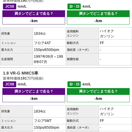
新車時価格
190
万円(税抜)
JC08
-km/L
10・15
-km/L
満タンでどこまで走る？
満タンでどこまで走る？
-km
-km
ハイオク
使用燃料
1834cc
排気量
エンジン
ガソリン
フロア4AT
FF
ミッション
駆動方式
150ps/6500rpm
-
最大出力
過給器（ターボ）
1997年09月～199
-
生産期間
燃費性能
8年07月
1.8 VR-G MMCS車
新車時価格
191
万円(税抜)
JC08
-km/L
10・15
-km/L
満タンでどこまで走る？
満タンでどこまで走る？
-km
-km
ハイオク
使用燃料
1834cc
排気量
エンジン
ガソリン
フロア5MT
FF
ミッション
駆動方式
150ps/6500rpm
-
最大出力
過給器（ターボ）