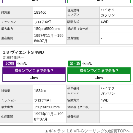
ハイオク
使用燃料
1834cc
排気量
エンジン
ガソリン
フロア4AT
4WD
ミッション
駆動方式
150ps/6500rpm
-
最大出力
過給器（ターボ）
1997年11月～199
-
生産期間
燃費性能
8年07月
1.8 ヴィエントS 4WD
新車時価格
---
JC08
-km/L
10・15
-km/L
満タンでどこまで走る？
満タンでどこまで走る？
-km
-km
ハイオク
使用燃料
1834cc
排気量
エンジン
ガソリン
フロア4AT
4WD
ミッション
駆動方式
150ps/6500rpm
-
最大出力
過給器（ターボ）
1997年11月～199
-
生産期間
燃費性能
8年07月
▲ギャラン 1.8 VR-Gツーリングの燃費TOPへ