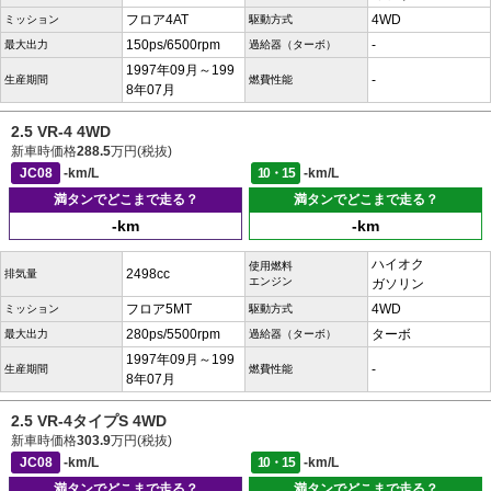
フロア4AT
4WD
ミッション
駆動方式
150ps/6500rpm
-
最大出力
過給器（ターボ）
1997年09月～199
-
生産期間
燃費性能
8年07月
2.5 VR-4 4WD
新車時価格
288.5
万円(税抜)
JC08
-km/L
10・15
-km/L
満タンでどこまで走る？
満タンでどこまで走る？
-km
-km
ハイオク
使用燃料
2498cc
排気量
エンジン
ガソリン
フロア5MT
4WD
ミッション
駆動方式
280ps/5500rpm
ターボ
最大出力
過給器（ターボ）
1997年09月～199
-
生産期間
燃費性能
8年07月
2.5 VR-4タイプS 4WD
新車時価格
303.9
万円(税抜)
JC08
-km/L
10・15
-km/L
満タンでどこまで走る？
満タンでどこまで走る？