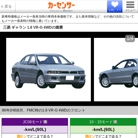
戻る
お気に入り
メニュー
新車時価格はメーカー発表当時の車両本体価格です。また基本情報など、その他の項目について
もメーカー発表時の情報に基いています。
三菱 ギャラン 1.8 VR-G 4WDの燃費
1/4
96年(H8)8月、FMC時の1.8 VR-G 4WDのフロント
JC08モード
10・15モード
-km/L(60L)
-km/L(60L)
満タン
でどこまで走る？
満タン
でどこまで走る？