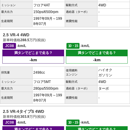
フロア4AT
4WD
ミッション
駆動方式
150ps/6500rpm
-
最大出力
過給器（ターボ）
1997年09月～199
-
生産期間
燃費性能
8年07月
2.5 VR-4 4WD
新車時価格
288.5
万円(税抜)
JC08
-km/L
10・15
-km/L
満タンでどこまで走る？
満タンでどこまで走る？
-km
-km
ハイオク
使用燃料
2498cc
排気量
エンジン
ガソリン
フロア5MT
4WD
ミッション
駆動方式
280ps/5500rpm
ターボ
最大出力
過給器（ターボ）
1997年09月～199
-
生産期間
燃費性能
8年07月
2.5 VR-4タイプS 4WD
新車時価格
303.9
万円(税抜)
JC08
-km/L
10・15
-km/L
満タンでどこまで走る？
満タンでどこまで走る？