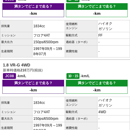
満タンでどこまで走る？
満タンでどこまで走る？
-km
-km
ハイオク
使用燃料
1834cc
排気量
エンジン
ガソリン
フロア4AT
FF
ミッション
駆動方式
150ps/6500rpm
-
最大出力
過給器（ターボ）
1997年09月～199
-
生産期間
燃費性能
8年07月
1.8 VR-G 4WD
新車時価格
210
万円(税抜)
JC08
-km/L
10・15
-km/L
満タンでどこまで走る？
満タンでどこまで走る？
-km
-km
ハイオク
使用燃料
1834cc
排気量
エンジン
ガソリン
フロア4AT
4WD
ミッション
駆動方式
150ps/6500rpm
-
最大出力
過給器（ターボ）
1997年09月～199
-
生産期間
燃費性能