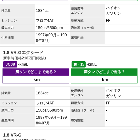
ハイオク
使用燃料
1834cc
排気量
エンジン
ガソリン
フロア4AT
FF
ミッション
駆動方式
150ps/6500rpm
-
最大出力
過給器（ターボ）
1997年09月～199
-
生産期間
燃費性能
8年07月
1.8 VR-Gエクシード
新車時価格
218
万円(税抜)
JC08
-km/L
10・15
-km/L
満タンでどこまで走る？
満タンでどこまで走る？
-km
-km
ハイオク
使用燃料
1834cc
排気量
エンジン
ガソリン
フロア4AT
FF
ミッション
駆動方式
150ps/6500rpm
-
最大出力
過給器（ターボ）
1997年09月～199
-
生産期間
燃費性能
8年07月
1.8 VR-G