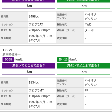
-km
-km
ハイオク
使用燃料
2498cc
排気量
エンジン
ガソリン
フロア5AT
4WD
ミッション
駆動方式
260ps/5500rpm
ターボ
最大出力
過給器（ターボ）
1997年09月～199
-
生産期間
燃費性能
8年07月
1.8 VE
新車時価格
---
JC08
-km/L
10・15
-km/L
満タンでどこまで走る？
満タンでどこまで走る？
-km
-km
ハイオク
使用燃料
1834cc
排気量
エンジン
ガソリン
フロア5MT
FF
ミッション
駆動方式
150ps/6500rpm
-
最大出力
過給器（ターボ）
1997年09月～199
-
生産期間
燃費性能
8年07月