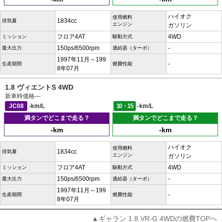
ハイオク
使用燃料
1834cc
排気量
エンジン
ガソリン
フロア4AT
4WD
ミッション
駆動方式
150ps/6500rpm
-
最大出力
過給器（ターボ）
1997年11月～199
-
生産期間
燃費性能
8年07月
1.8 ヴィエントS 4WD
新車時価格
---
JC08
-km/L
10・15
-km/L
満タンでどこまで走る？
満タンでどこまで走る？
-km
-km
ハイオク
使用燃料
1834cc
排気量
エンジン
ガソリン
フロア4AT
4WD
ミッション
駆動方式
150ps/6500rpm
-
最大出力
過給器（ターボ）
1997年11月～199
-
生産期間
燃費性能
8年07月
▲ギャラン 1.8 VR-G 4WDの燃費TOPへ