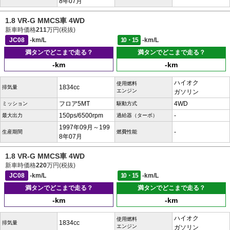
8年07月
1.8 VR-G MMCS車 4WD
新車時価格
211
万円(税抜)
JC08
-km/L
10・15
-km/L
満タンでどこまで走る？
満タンでどこまで走る？
-km
-km
ハイオク
使用燃料
1834cc
排気量
エンジン
ガソリン
フロア5MT
4WD
ミッション
駆動方式
150ps/6500rpm
-
最大出力
過給器（ターボ）
1997年09月～199
-
生産期間
燃費性能
8年07月
1.8 VR-G MMCS車 4WD
新車時価格
220
万円(税抜)
JC08
-km/L
10・15
-km/L
満タンでどこまで走る？
満タンでどこまで走る？
-km
-km
ハイオク
使用燃料
1834cc
排気量
エンジン
ガソリン