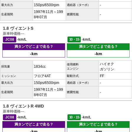
150ps/6500rpm
-
最大出力
過給器（ターボ）
1997年11月～199
-
生産期間
燃費性能
8年07月
1.8 ヴィエントS
新車時価格
---
JC08
-km/L
10・15
-km/L
満タンでどこまで走る？
満タンでどこまで走る？
-km
-km
ハイオク
使用燃料
1834cc
排気量
エンジン
ガソリン
フロア4AT
FF
ミッション
駆動方式
150ps/6500rpm
-
最大出力
過給器（ターボ）
1997年11月～199
-
生産期間
燃費性能
8年07月
1.8 ヴィエントR 4WD
新車時価格
---
JC08
-km/L
10・15
-km/L
満タンでどこまで走る？
満タンでどこまで走る？
-km
-km