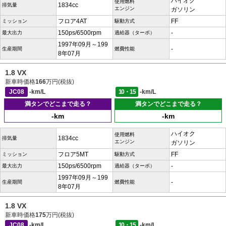
ハイオク
使用燃料
1834cc
排気量
エンジン
ガソリン
フロア4AT
FF
ミッション
駆動方式
150ps/6500rpm
-
最大出力
過給器（ターボ）
1997年09月～199
-
生産期間
燃費性能
8年07月
1.8 VX
新車時価格
166
万円(税抜)
JC08
-km/L
10・15
-km/L
満タンでどこまで走る？
満タンでどこまで走る？
-km
-km
ハイオク
使用燃料
1834cc
排気量
エンジン
ガソリン
フロア5MT
FF
ミッション
駆動方式
150ps/6500rpm
-
最大出力
過給器（ターボ）
1997年09月～199
-
生産期間
燃費性能
8年07月
1.8 VX
新車時価格
175
万円(税抜)
JC08
-km/L
10・15
-km/L