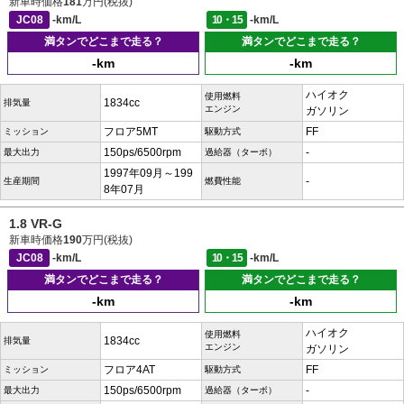
新車時価格
181
万円(税抜)
JC08
-km/L
10・15
-km/L
満タンでどこまで走る？
満タンでどこまで走る？
-km
-km
ハイオク
使用燃料
1834cc
排気量
エンジン
ガソリン
フロア5MT
FF
ミッション
駆動方式
150ps/6500rpm
-
最大出力
過給器（ターボ）
1997年09月～199
-
生産期間
燃費性能
8年07月
1.8 VR-G
新車時価格
190
万円(税抜)
JC08
-km/L
10・15
-km/L
満タンでどこまで走る？
満タンでどこまで走る？
-km
-km
ハイオク
使用燃料
1834cc
排気量
エンジン
ガソリン
フロア4AT
FF
ミッション
駆動方式
150ps/6500rpm
-
最大出力
過給器（ターボ）