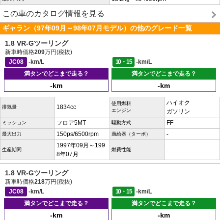
この車のカタログ情報を見る
ギャラン（97年09月～98年07月モデル）の他のグレード一覧
1.8 VR-Gツーリング
新車時価格
209
万円(税抜)
JC08
-km/L
10・15
-km/L
満タンでどこまで走る？
満タンでどこまで走る？
-km
-km
ハイオク
使用燃料
1834cc
排気量
エンジン
ガソリン
フロア5MT
FF
ミッション
駆動方式
150ps/6500rpm
-
最大出力
過給器（ターボ）
1997年09月～199
-
生産期間
燃費性能
8年07月
1.8 VR-Gツーリング
新車時価格
218
万円(税抜)
JC08
-km/L
10・15
-km/L
満タンでどこまで走る？
満タンでどこまで走る？
-km
-km