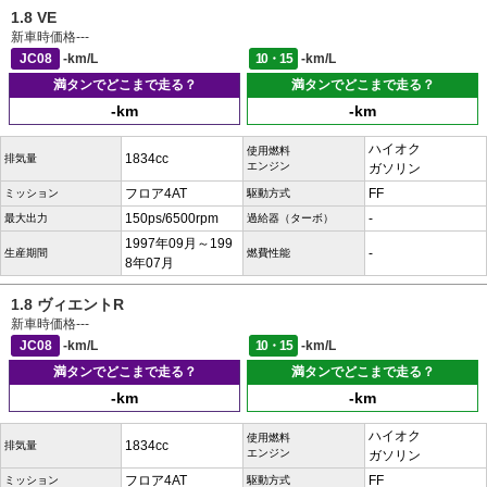
1.8 VE
新車時価格
---
JC08
-km/L
10・15
-km/L
満タンでどこまで走る？
満タンでどこまで走る？
-km
-km
ハイオク
使用燃料
1834cc
排気量
エンジン
ガソリン
フロア4AT
FF
ミッション
駆動方式
150ps/6500rpm
-
最大出力
過給器（ターボ）
1997年09月～199
-
生産期間
燃費性能
8年07月
1.8 ヴィエントR
新車時価格
---
JC08
-km/L
10・15
-km/L
満タンでどこまで走る？
満タンでどこまで走る？
-km
-km
ハイオク
使用燃料
1834cc
排気量
エンジン
ガソリン
フロア4AT
FF
ミッション
駆動方式