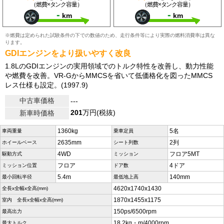
（燃費×タンク容量）
（燃費×タンク容量）
-
-
km
km
※燃費は定められた試験条件の下での数値のため、走行条件等により実際の燃料消費率は異な
ります。
GDIエンジンをより扱いやすく改良
1.8LのGDIエンジンの実用領域でのトルク特性を改善し、動力性能
や燃費を改善。VR-GからMMCSを省いて低価格化を図ったMMCS
レス仕様も設定。(1997.9)
中古車価格
---
201
万円(税抜)
新車時価格
1360kg
5名
車両重量
乗車定員
2635mm
2列
ホイールベース
シート列数
4WD
フロア5MT
駆動方式
ミッション
フロア
4ドア
ミッション位置
ドア数
5.4m
140mm
最小回転半径
最低地上高
4620x1740x1430
全長x全幅x全高(mm)
1870x1455x1175
室内 全長x全幅x全高(mm)
150ps/6500rpm
最高出力
18.2kg・m/4000rpm
最大トルク