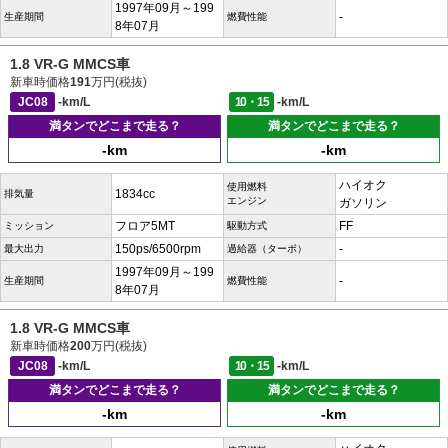
1997年09月～199
-
生産期間
燃費性能
8年07月
1.8 VR-G MMCS車
新車時価格
191
万円(税抜)
JC08
-km/L
10・15
-km/L
満タンでどこまで走る？
満タンでどこまで走る？
-km
-km
ハイオク
使用燃料
1834cc
排気量
エンジン
ガソリン
フロア5MT
FF
ミッション
駆動方式
150ps/6500rpm
-
最大出力
過給器（ターボ）
1997年09月～199
-
生産期間
燃費性能
8年07月
1.8 VR-G MMCS車
新車時価格
200
万円(税抜)
JC08
-km/L
10・15
-km/L
満タンでどこまで走る？
満タンでどこまで走る？
-km
-km