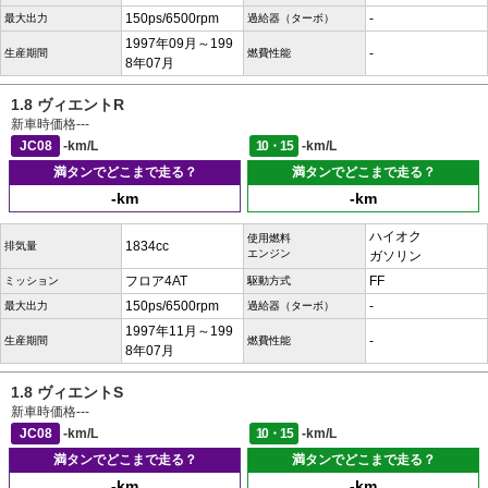
150ps/6500rpm
-
最大出力
過給器（ターボ）
1997年09月～199
-
生産期間
燃費性能
8年07月
1.8 ヴィエントR
新車時価格
---
JC08
-km/L
10・15
-km/L
満タンでどこまで走る？
満タンでどこまで走る？
-km
-km
ハイオク
使用燃料
1834cc
排気量
エンジン
ガソリン
フロア4AT
FF
ミッション
駆動方式
150ps/6500rpm
-
最大出力
過給器（ターボ）
1997年11月～199
-
生産期間
燃費性能
8年07月
1.8 ヴィエントS
新車時価格
---
JC08
-km/L
10・15
-km/L
満タンでどこまで走る？
満タンでどこまで走る？
-km
-km