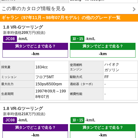
この車のカタログ情報を見る
ギャラン（97年11月～98年07月モデル）の他のグレード一覧
1.8 VR-Gツーリング
新車時価格
209
万円(税抜)
JC08
-km/L
10・15
-km/L
満タンでどこまで走る？
満タンでどこまで走る？
-km
-km
ハイオク
使用燃料
1834cc
排気量
エンジン
ガソリン
フロア5MT
FF
ミッション
駆動方式
150ps/6500rpm
-
最大出力
過給器（ターボ）
1997年09月～199
-
生産期間
燃費性能
8年07月
1.8 VR-Gツーリング
新車時価格
218
万円(税抜)
JC08
-km/L
10・15
-km/L
満タンでどこまで走る？
満タンでどこまで走る？
-km
-km