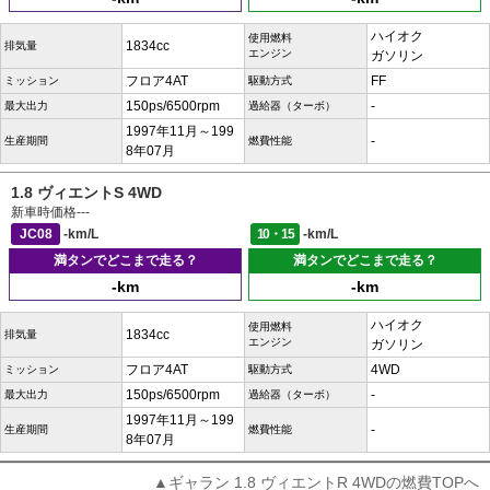
ハイオク
使用燃料
1834cc
排気量
エンジン
ガソリン
フロア4AT
FF
ミッション
駆動方式
150ps/6500rpm
-
最大出力
過給器（ターボ）
1997年11月～199
-
生産期間
燃費性能
8年07月
1.8 ヴィエントS 4WD
新車時価格
---
JC08
-km/L
10・15
-km/L
満タンでどこまで走る？
満タンでどこまで走る？
-km
-km
ハイオク
使用燃料
1834cc
排気量
エンジン
ガソリン
フロア4AT
4WD
ミッション
駆動方式
150ps/6500rpm
-
最大出力
過給器（ターボ）
1997年11月～199
-
生産期間
燃費性能
8年07月
▲ギャラン 1.8 ヴィエントR 4WDの燃費TOPへ