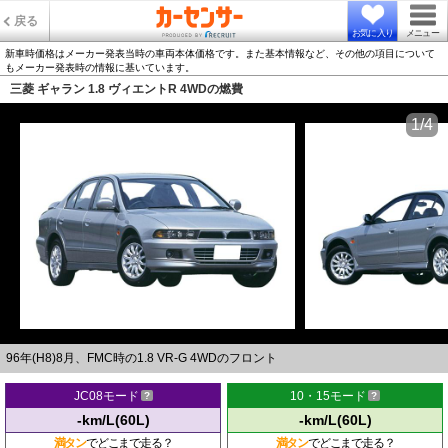
戻る
お気に入り
メニュー
新車時価格はメーカー発表当時の車両本体価格です。また基本情報など、その他の項目について
もメーカー発表時の情報に基いています。
三菱 ギャラン 1.8 ヴィエントR 4WDの燃費
1/4
96年(H8)8月、FMC時の1.8 VR-G 4WDのフロント
JC08モード
10・15モード
-km/L(60L)
-km/L(60L)
満タン
でどこまで走る？
満タン
でどこまで走る？