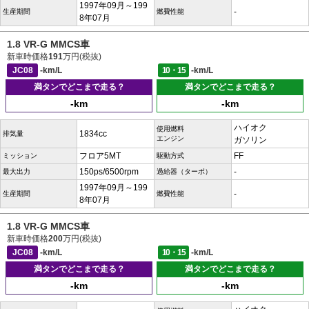
1997年09月～199
-
生産期間
燃費性能
8年07月
1.8 VR-G MMCS車
新車時価格
191
万円(税抜)
JC08
-km/L
10・15
-km/L
満タンでどこまで走る？
満タンでどこまで走る？
-km
-km
ハイオク
使用燃料
1834cc
排気量
エンジン
ガソリン
フロア5MT
FF
ミッション
駆動方式
150ps/6500rpm
-
最大出力
過給器（ターボ）
1997年09月～199
-
生産期間
燃費性能
8年07月
1.8 VR-G MMCS車
新車時価格
200
万円(税抜)
JC08
-km/L
10・15
-km/L
満タンでどこまで走る？
満タンでどこまで走る？
-km
-km