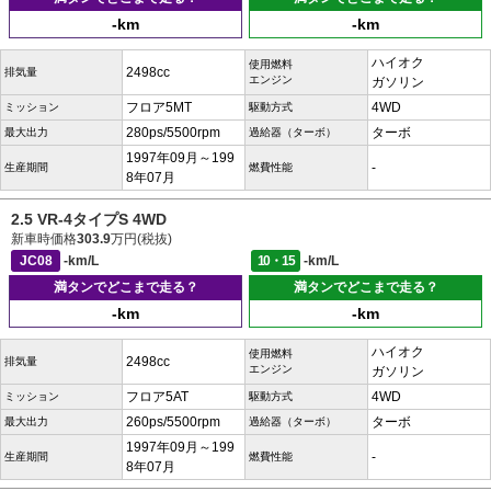
-km
-km
ハイオク
使用燃料
2498cc
排気量
エンジン
ガソリン
フロア5MT
4WD
ミッション
駆動方式
280ps/5500rpm
ターボ
最大出力
過給器（ターボ）
1997年09月～199
-
生産期間
燃費性能
8年07月
2.5 VR-4タイプS 4WD
新車時価格
303.9
万円(税抜)
JC08
-km/L
10・15
-km/L
満タンでどこまで走る？
満タンでどこまで走る？
-km
-km
ハイオク
使用燃料
2498cc
排気量
エンジン
ガソリン
フロア5AT
4WD
ミッション
駆動方式
260ps/5500rpm
ターボ
最大出力
過給器（ターボ）
1997年09月～199
-
生産期間
燃費性能
8年07月