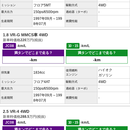
フロア5MT
4WD
ミッション
駆動方式
150ps/6500rpm
-
最大出力
過給器（ターボ）
1997年09月～199
-
生産期間
燃費性能
8年07月
1.8 VR-G MMCS車 4WD
新車時価格
220
万円(税抜)
JC08
-km/L
10・15
-km/L
満タンでどこまで走る？
満タンでどこまで走る？
-km
-km
ハイオク
使用燃料
1834cc
排気量
エンジン
ガソリン
フロア4AT
4WD
ミッション
駆動方式
150ps/6500rpm
-
最大出力
過給器（ターボ）
1997年09月～199
-
生産期間
燃費性能
8年07月
2.5 VR-4 4WD
新車時価格
288.5
万円(税抜)
JC08
-km/L
10・15
-km/L
満タンでどこまで走る？
満タンでどこまで走る？