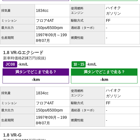
ハイオク
使用燃料
1834cc
排気量
エンジン
ガソリン
フロア4AT
FF
ミッション
駆動方式
150ps/6500rpm
-
最大出力
過給器（ターボ）
1997年09月～199
-
生産期間
燃費性能
8年07月
1.8 VR-Gエクシード
新車時価格
218
万円(税抜)
JC08
-km/L
10・15
-km/L
満タンでどこまで走る？
満タンでどこまで走る？
-km
-km
ハイオク
使用燃料
1834cc
排気量
エンジン
ガソリン
フロア4AT
FF
ミッション
駆動方式
150ps/6500rpm
-
最大出力
過給器（ターボ）
1997年09月～199
-
生産期間
燃費性能
8年07月
1.8 VR-G