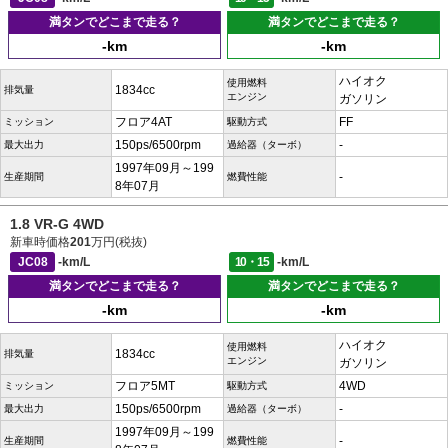
満タンでどこまで走る？
満タンでどこまで走る？
-km
-km
ハイオク
使用燃料
1834cc
排気量
エンジン
ガソリン
フロア4AT
FF
ミッション
駆動方式
150ps/6500rpm
-
最大出力
過給器（ターボ）
1997年09月～199
-
生産期間
燃費性能
8年07月
1.8 VR-G 4WD
新車時価格
201
万円(税抜)
JC08
-km/L
10・15
-km/L
満タンでどこまで走る？
満タンでどこまで走る？
-km
-km
ハイオク
使用燃料
1834cc
排気量
エンジン
ガソリン
フロア5MT
4WD
ミッション
駆動方式
150ps/6500rpm
-
最大出力
過給器（ターボ）
1997年09月～199
-
生産期間
燃費性能