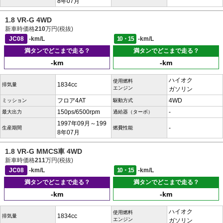
8年07月
1.8 VR-G 4WD
新車時価格
210
万円(税抜)
JC08
-km/L
10・15
-km/L
満タンでどこまで走る？
満タンでどこまで走る？
-km
-km
ハイオク
使用燃料
1834cc
排気量
エンジン
ガソリン
フロア4AT
4WD
ミッション
駆動方式
150ps/6500rpm
-
最大出力
過給器（ターボ）
1997年09月～199
-
生産期間
燃費性能
8年07月
1.8 VR-G MMCS車 4WD
新車時価格
211
万円(税抜)
JC08
-km/L
10・15
-km/L
満タンでどこまで走る？
満タンでどこまで走る？
-km
-km
ハイオク
使用燃料
1834cc
排気量
エンジン
ガソリン