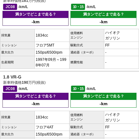
新車時価格
181
万円(税抜)
JC08
-km/L
10・15
-km/L
満タンでどこまで走る？
満タンでどこまで走る？
-km
-km
ハイオク
使用燃料
1834cc
排気量
エンジン
ガソリン
フロア5MT
FF
ミッション
駆動方式
150ps/6500rpm
-
最大出力
過給器（ターボ）
1997年09月～199
-
生産期間
燃費性能
8年07月
1.8 VR-G
新車時価格
190
万円(税抜)
JC08
-km/L
10・15
-km/L
満タンでどこまで走る？
満タンでどこまで走る？
-km
-km
ハイオク
使用燃料
1834cc
排気量
エンジン
ガソリン
フロア4AT
FF
ミッション
駆動方式
150ps/6500rpm
-
最大出力
過給器（ターボ）