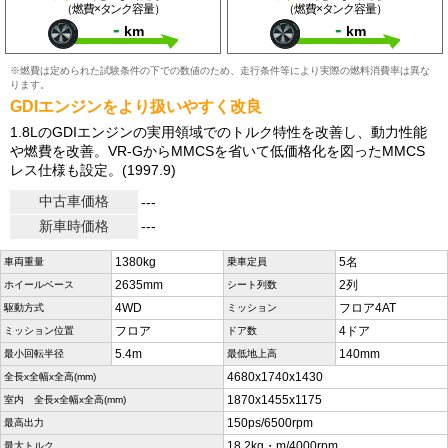
（燃費×タンク容量）
（燃費×タンク容量）
-
-
km
km
※燃費は定められた試験条件の下での数値のため、走行条件等により実際の燃料消費率は異な
ります。
GDIエンジンをより扱いやすく改良
1.8LのGDIエンジンの実用領域でのトルク特性を改善し、動力性能
や燃費を改善。VR-GからMMCSを省いて低価格化を図ったMMCS
レス仕様も設定。(1997.9)
中古車価格
---
新車時価格
---
1380kg
5名
車両重量
乗車定員
2635mm
2列
ホイールベース
シート列数
4WD
フロア4AT
駆動方式
ミッション
フロア
4ドア
ミッション位置
ドア数
5.4m
140mm
最小回転半径
最低地上高
4680x1740x1430
全長x全幅x全高(mm)
1870x1455x1175
室内 全長x全幅x全高(mm)
150ps/6500rpm
最高出力
18.2kg・m/4000rpm
最大トルク