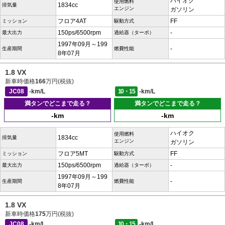
ハイオク
使用燃料
1834cc
排気量
エンジン
ガソリン
フロア4AT
FF
ミッション
駆動方式
150ps/6500rpm
-
最大出力
過給器（ターボ）
1997年09月～199
-
生産期間
燃費性能
8年07月
1.8 VX
新車時価格
166
万円(税抜)
JC08
-km/L
10・15
-km/L
満タンでどこまで走る？
満タンでどこまで走る？
-km
-km
ハイオク
使用燃料
1834cc
排気量
エンジン
ガソリン
フロア5MT
FF
ミッション
駆動方式
150ps/6500rpm
-
最大出力
過給器（ターボ）
1997年09月～199
-
生産期間
燃費性能
8年07月
1.8 VX
新車時価格
175
万円(税抜)
JC08
-km/L
10・15
-km/L