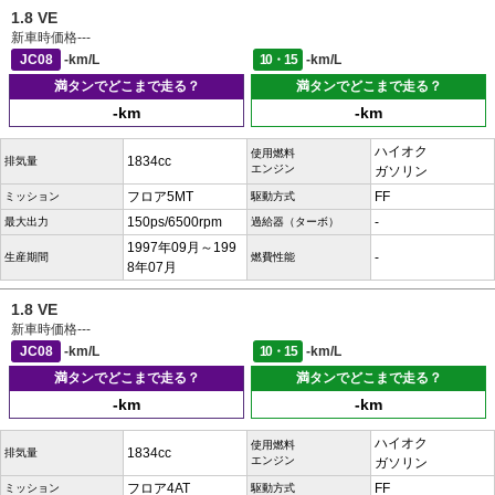
1.8 VE
新車時価格
---
JC08
-km/L
10・15
-km/L
満タンでどこまで走る？
満タンでどこまで走る？
-km
-km
ハイオク
使用燃料
1834cc
排気量
エンジン
ガソリン
フロア5MT
FF
ミッション
駆動方式
150ps/6500rpm
-
最大出力
過給器（ターボ）
1997年09月～199
-
生産期間
燃費性能
8年07月
1.8 VE
新車時価格
---
JC08
-km/L
10・15
-km/L
満タンでどこまで走る？
満タンでどこまで走る？
-km
-km
ハイオク
使用燃料
1834cc
排気量
エンジン
ガソリン
フロア4AT
FF
ミッション
駆動方式