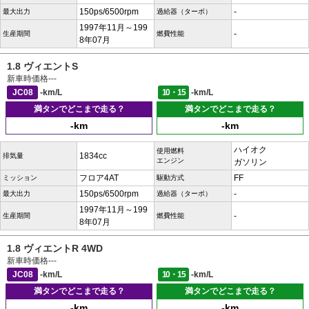
150ps/6500rpm
-
最大出力
過給器（ターボ）
1997年11月～199
-
生産期間
燃費性能
8年07月
1.8 ヴィエントS
新車時価格
---
JC08
-km/L
10・15
-km/L
満タンでどこまで走る？
満タンでどこまで走る？
-km
-km
ハイオク
使用燃料
1834cc
排気量
エンジン
ガソリン
フロア4AT
FF
ミッション
駆動方式
150ps/6500rpm
-
最大出力
過給器（ターボ）
1997年11月～199
-
生産期間
燃費性能
8年07月
1.8 ヴィエントR 4WD
新車時価格
---
JC08
-km/L
10・15
-km/L
満タンでどこまで走る？
満タンでどこまで走る？
-km
-km