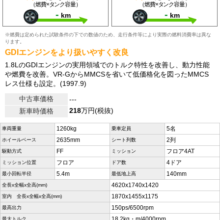
（燃費×タンク容量）
（燃費×タンク容量）
-
-
km
km
※燃費は定められた試験条件の下での数値のため、走行条件等により実際の燃料消費率は異な
ります。
GDIエンジンをより扱いやすく改良
1.8LのGDIエンジンの実用領域でのトルク特性を改善し、動力性能
や燃費を改善。VR-GからMMCSを省いて低価格化を図ったMMCS
レス仕様も設定。(1997.9)
中古車価格
---
218
万円(税抜)
新車時価格
1260kg
5名
車両重量
乗車定員
2635mm
2列
ホイールベース
シート列数
FF
フロア4AT
駆動方式
ミッション
フロア
4ドア
ミッション位置
ドア数
5.4m
140mm
最小回転半径
最低地上高
4620x1740x1420
全長x全幅x全高(mm)
1870x1455x1175
室内 全長x全幅x全高(mm)
150ps/6500rpm
最高出力
18.2kg・m/4000rpm
最大トルク