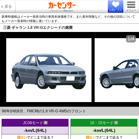
戻る
お気に入り
メニュー
新車時価格はメーカー発表当時の車両本体価格です。また基本情報など、その他の項目について
もメーカー発表時の情報に基いています。
三菱 ギャラン 1.8 VR-Gエクシードの燃費
1/4
96年(H8)8月、FMC時の1.8 VR-G 4WDのフロント
JC08モード
10・15モード
-km/L(64L)
-km/L(64L)
満タン
でどこまで走る？
満タン
でどこまで走る？