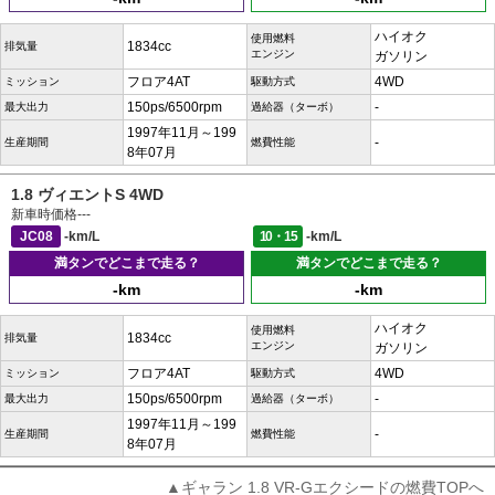
ハイオク
使用燃料
1834cc
排気量
エンジン
ガソリン
フロア4AT
4WD
ミッション
駆動方式
150ps/6500rpm
-
最大出力
過給器（ターボ）
1997年11月～199
-
生産期間
燃費性能
8年07月
1.8 ヴィエントS 4WD
新車時価格
---
JC08
-km/L
10・15
-km/L
満タンでどこまで走る？
満タンでどこまで走る？
-km
-km
ハイオク
使用燃料
1834cc
排気量
エンジン
ガソリン
フロア4AT
4WD
ミッション
駆動方式
150ps/6500rpm
-
最大出力
過給器（ターボ）
1997年11月～199
-
生産期間
燃費性能
8年07月
▲ギャラン 1.8 VR-Gエクシードの燃費TOPへ