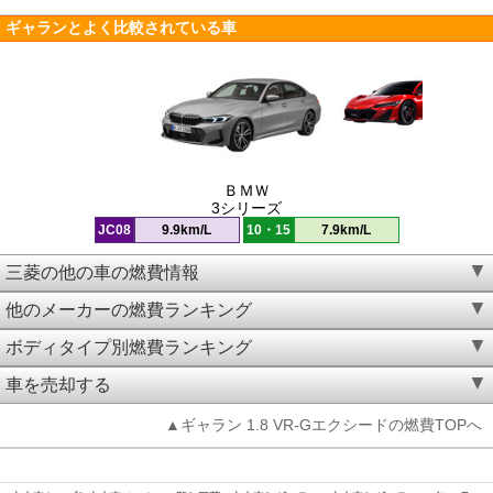
ギャランとよく比較されている車
ＢＭＷ
3シリーズ
JC08
9.9km/L
10・15
7.9km/L
三菱の他の車の燃費情報
他のメーカーの燃費ランキング
ボディタイプ別燃費ランキング
車を売却する
▲ギャラン 1.8 VR-Gエクシードの燃費TOPへ