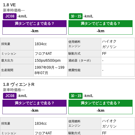
1.8 VE
新車時価格
---
JC08
-km/L
10・15
-km/L
満タンでどこまで走る？
満タンでどこまで走る？
-km
-km
ハイオク
使用燃料
1834cc
排気量
エンジン
ガソリン
フロア4AT
FF
ミッション
駆動方式
150ps/6500rpm
-
最大出力
過給器（ターボ）
1997年09月～199
-
生産期間
燃費性能
8年07月
1.8 ヴィエントR
新車時価格
---
JC08
-km/L
10・15
-km/L
満タンでどこまで走る？
満タンでどこまで走る？
-km
-km
ハイオク
使用燃料
1834cc
排気量
エンジン
ガソリン
フロア4AT
FF
ミッション
駆動方式