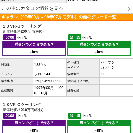
この車のカタログ情報を見る
ギャラン（97年09月～98年07月モデル）の他のグレード一覧
1.8 VR-Gツーリング
新車時価格
209
万円(税抜)
JC08
-km/L
10・15
-km/L
満タンでどこまで走る？
満タンでどこまで走る？
-km
-km
ハイオク
使用燃料
1834cc
排気量
エンジン
ガソリン
フロア5MT
FF
ミッション
駆動方式
150ps/6500rpm
-
最大出力
過給器（ターボ）
1997年09月～199
-
生産期間
燃費性能
8年07月
1.8 VR-Gツーリング
新車時価格
218
万円(税抜)
JC08
-km/L
10・15
-km/L
満タンでどこまで走る？
満タンでどこまで走る？
-km
-km