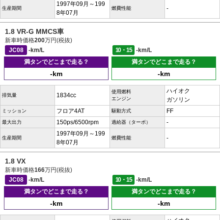
1997年09月～199
-
生産期間
燃費性能
8年07月
1.8 VR-G MMCS車
新車時価格
200
万円(税抜)
JC08
-km/L
10・15
-km/L
満タンでどこまで走る？
満タンでどこまで走る？
-km
-km
ハイオク
使用燃料
1834cc
排気量
エンジン
ガソリン
フロア4AT
FF
ミッション
駆動方式
150ps/6500rpm
-
最大出力
過給器（ターボ）
1997年09月～199
-
生産期間
燃費性能
8年07月
1.8 VX
新車時価格
166
万円(税抜)
JC08
-km/L
10・15
-km/L
満タンでどこまで走る？
満タンでどこまで走る？
-km
-km