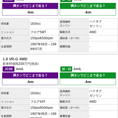
満タンでどこまで走る？
満タンでどこまで走る？
-km
-km
ハイオク
使用燃料
1834cc
排気量
エンジン
ガソリン
フロア5MT
4WD
ミッション
駆動方式
150ps/6500rpm
-
最大出力
過給器（ターボ）
1997年09月～199
-
生産期間
燃費性能
8年07月
1.8 VR-G 4WD
新車時価格
210
万円(税抜)
JC08
-km/L
10・15
-km/L
満タンでどこまで走る？
満タンでどこまで走る？
-km
-km
ハイオク
使用燃料
1834cc
排気量
エンジン
ガソリン
フロア4AT
4WD
ミッション
駆動方式
150ps/6500rpm
-
最大出力
過給器（ターボ）
1997年09月～199
-
生産期間
燃費性能