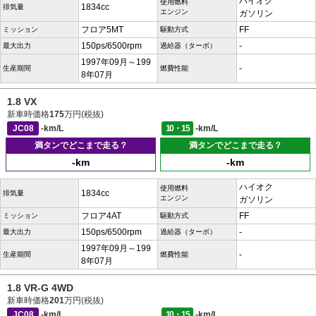
ハイオク
使用燃料
1834cc
排気量
エンジン
ガソリン
フロア5MT
FF
ミッション
駆動方式
150ps/6500rpm
-
最大出力
過給器（ターボ）
1997年09月～199
-
生産期間
燃費性能
8年07月
1.8 VX
新車時価格
175
万円(税抜)
JC08
-km/L
10・15
-km/L
満タンでどこまで走る？
満タンでどこまで走る？
-km
-km
ハイオク
使用燃料
1834cc
排気量
エンジン
ガソリン
フロア4AT
FF
ミッション
駆動方式
150ps/6500rpm
-
最大出力
過給器（ターボ）
1997年09月～199
-
生産期間
燃費性能
8年07月
1.8 VR-G 4WD
新車時価格
201
万円(税抜)
JC08
-km/L
10・15
-km/L