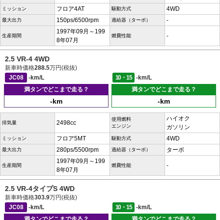
フロア4AT
4WD
ミッション
駆動方式
150ps/6500rpm
-
最大出力
過給器（ターボ）
1997年09月～199
-
生産期間
燃費性能
8年07月
2.5 VR-4 4WD
新車時価格
288.5
万円(税抜)
JC08
-km/L
10・15
-km/L
満タンでどこまで走る？
満タンでどこまで走る？
-km
-km
ハイオク
使用燃料
2498cc
排気量
エンジン
ガソリン
フロア5MT
4WD
ミッション
駆動方式
280ps/5500rpm
ターボ
最大出力
過給器（ターボ）
1997年09月～199
-
生産期間
燃費性能
8年07月
2.5 VR-4タイプS 4WD
新車時価格
303.9
万円(税抜)
JC08
-km/L
10・15
-km/L
満タンでどこまで走る？
満タンでどこまで走る？