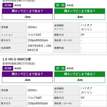
新車時価格
190
万円(税抜)
JC08
-km/L
10・15
-km/L
満タンでどこまで走る？
満タンでどこまで走る？
-km
-km
ハイオク
使用燃料
1834cc
排気量
エンジン
ガソリン
フロア4AT
FF
ミッション
駆動方式
150ps/6500rpm
-
最大出力
過給器（ターボ）
1997年09月～199
-
生産期間
燃費性能
8年07月
1.8 VR-G MMCS車
新車時価格
191
万円(税抜)
JC08
-km/L
10・15
-km/L
満タンでどこまで走る？
満タンでどこまで走る？
-km
-km
ハイオク
使用燃料
1834cc
排気量
エンジン
ガソリン
フロア5MT
FF
ミッション
駆動方式
150ps/6500rpm
-
最大出力
過給器（ターボ）