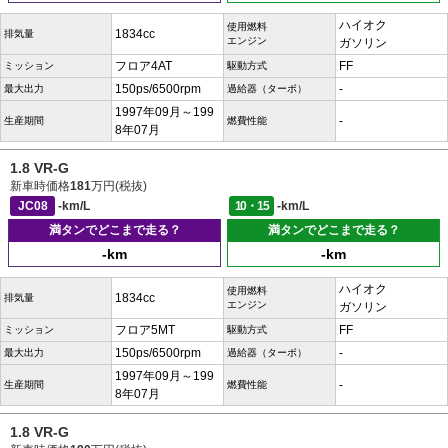
ハイオク
使用燃料
1834cc
排気量
エンジン
ガソリン
フロア4AT
FF
ミッション
駆動方式
150ps/6500rpm
-
最大出力
過給器（ターボ）
1997年09月～199
-
生産期間
燃費性能
8年07月
1.8 VR-G
新車時価格
181
万円(税抜)
JC08
-km/L
10・15
-km/L
満タンでどこまで走る？
満タンでどこまで走る？
-km
-km
ハイオク
使用燃料
1834cc
排気量
エンジン
ガソリン
フロア5MT
FF
ミッション
駆動方式
150ps/6500rpm
-
最大出力
過給器（ターボ）
1997年09月～199
-
生産期間
燃費性能
8年07月
1.8 VR-G