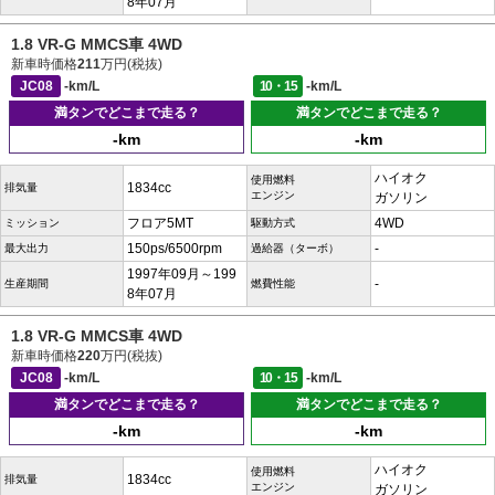
8年07月
1.8 VR-G MMCS車 4WD
新車時価格
211
万円(税抜)
JC08
-km/L
10・15
-km/L
満タンでどこまで走る？
満タンでどこまで走る？
-km
-km
ハイオク
使用燃料
1834cc
排気量
エンジン
ガソリン
フロア5MT
4WD
ミッション
駆動方式
150ps/6500rpm
-
最大出力
過給器（ターボ）
1997年09月～199
-
生産期間
燃費性能
8年07月
1.8 VR-G MMCS車 4WD
新車時価格
220
万円(税抜)
JC08
-km/L
10・15
-km/L
満タンでどこまで走る？
満タンでどこまで走る？
-km
-km
ハイオク
使用燃料
1834cc
排気量
エンジン
ガソリン