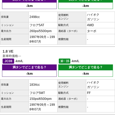
-km
-km
ハイオク
使用燃料
2498cc
排気量
エンジン
ガソリン
フロア5AT
4WD
ミッション
駆動方式
260ps/5500rpm
ターボ
最大出力
過給器（ターボ）
1997年09月～199
-
生産期間
燃費性能
8年07月
1.8 VE
新車時価格
---
JC08
-km/L
10・15
-km/L
満タンでどこまで走る？
満タンでどこまで走る？
-km
-km
ハイオク
使用燃料
1834cc
排気量
エンジン
ガソリン
フロア5MT
FF
ミッション
駆動方式
150ps/6500rpm
-
最大出力
過給器（ターボ）
1997年09月～199
-
生産期間
燃費性能
8年07月