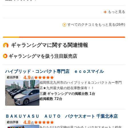
もっと見る
すべてのクチコミをもっと見る(26件)
ギャランシグマに関する関連情報
ギャランシグマを扱う注目販売店
ハイブリッド・コンパクト専門店 ｅｃｏスマイル
4.9
総合評価
点
福岡県北九州市のハイブリッド＆コンパクトカー専門
店★九州最大級の総在庫数保有！！
1
三菱 ギャランシグマの
掲載台数
台
72
総掲載数
台
ＢＡＫＵＹＡＳＵ ＡＵＴＯ バクヤスオート 千葉北本店
4.8
総合評価
点
あなただけの宝物が見つかる！バクヤスオート！総在