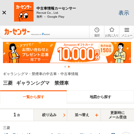
中古車情報カーセンサー
表示
Recruit Co., Ltd.
無料 － Google Play
履歴
お気に入り
メニュー
ギャランシグマ・禁煙車の中古車・中古車情報
三菱 ギャランシグマ 禁煙車
一覧から探す
地図から探す
更新時に
1
絞り込み
並べ替え
台
メール受信
三菱