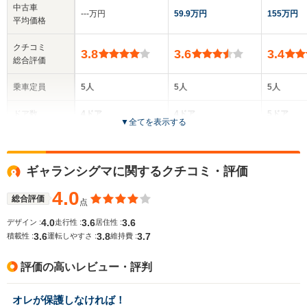
中古車
‐‐‐万円
59.9万円
155万円
平均価格
クチコミ
3.8
3.6
3.4
総合評価
乗車定員
5人
5人
5人
ドア数
4ドア
4ドア
5ドア
▼
全てを表示する
全高
全高
全高
1.4m～1.42m
1.4m～1.41m
1.43m
ギャランシグマに関するクチコミ・評価
4.0
総合評価
点
全幅
全幅
全幅
サイズ
1.7m
1.69m
1.68
4.0
3.6
3.6
デザイン :
走行性 :
居住性 :
全長
全長
(全長x全幅x全高)
3.6
3.8
3.7
積載性 :
運転しやすさ :
維持費 :
4.53m～4.56m
4.29m
4.27m
評価の高いレビュー・評判
ホイールベース
ホイールベース
ホイー
オレが保護しなければ！
-m
-m