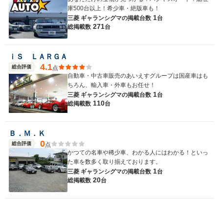
庫500台以上！希少車・絶版車も！
1
三菱 ギャランシグマの
掲載台数
台
271
総掲載数
台
ｉＳ ＬＡＲＧＡ
4.1
総合評価
点
自動車・中古車販売のあいえすグループは国産車はも
ちろん、輸入車・外車もお任せ！
1
三菱 ギャランシグマの
掲載台数
台
110
総掲載数
台
Ｂ．Ｍ．Ｋ
0
総合評価
点
かつての名車や稀少車、わかる人にはわかる！といっ
た車を数多く取り揃えております。
1
三菱 ギャランシグマの
掲載台数
台
20
総掲載数
台