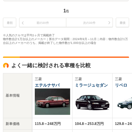
1
/1
最初
前の30件
次の30件
最後
※人気のクルマは平均1ヶ月で掲載終了
物件数合計1万台以上のメーカー｜算出データ期間：2024年9月～11月｜内容：物件数合計1万
台以上のメーカーのうち、掲載が終了した物件数が1,000台以上の場合
よく一緒に検討される車種を比較
三菱
三菱
三菱
エテルナサバ
ミラージュセダン
リベロ
基本情報
新車価格
115.8～248万円
104.8～253.8万円
129.8～2