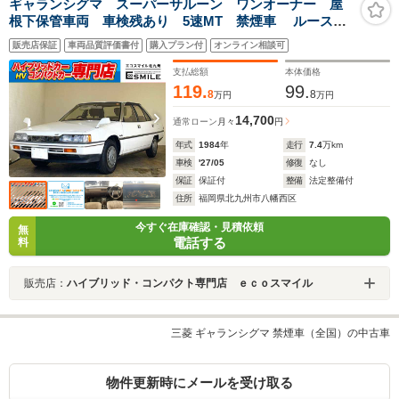
ギャランシグマ スーパーサルーン ワンオーナー 屋
根下保管車両 車検残あり 5速MT 禁煙車 ルースク
ッションシート エアコン 旧車
販売店保証
車両品質評価書付
購入プラン付
オンライン相談可
支払総額
本体価格
119.
99.
8
8
万円
万円
14,700
通常ローン
月々
円
年式
1984
年
走行
7.4
万km
車検
'27/05
修復
なし
保証
保証付
整備
法定整備付
住所
福岡県北九州市八幡西区
今すぐ在庫確認・見積依頼
無
電話する
料
販売店：
ハイブリッド・コンパクト専門店 ｅｃｏスマイル
三菱 ギャランシグマ 禁煙車（全国）の中古車
物件更新時にメールを受け取る