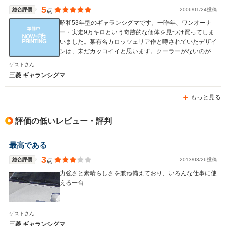
5
総合評価
2006/01/24投稿
点
昭和53年型のギャランシグマです。一昨年、ワンオーナ
ー・実走9万キロという奇跡的な個体を見つけ買ってしま
いました。某有名カロッツェリア作と噂されていたデザイ
WLTCモード
-
-
-
ンは、未だカッコイイと思います。クーラーがないのが珠
燃費
にキズですが、街中を走る分には何の不便もありません。
ゲストさん
しかも軽いのでリッター14キロも走ります。スーパーカ
三菱 ギャランシグマ
ーブームの頃に、このクルマが好きだったヘソマガリな自
分にとって最高のオモチャです。
もっと見る
排気量
1755～1997cc
1298～1998cc
1468～19
駆動方式
FF、4WD
FF、4WD
FF、4WD
評価の低いレビュー・評判
最高である
3
総合評価
2013/03/26投稿
点
力強さと素晴らしさを兼ね備えており、いろんな仕事に使
える一台
ゲストさん
三菱 ギャランシグマ