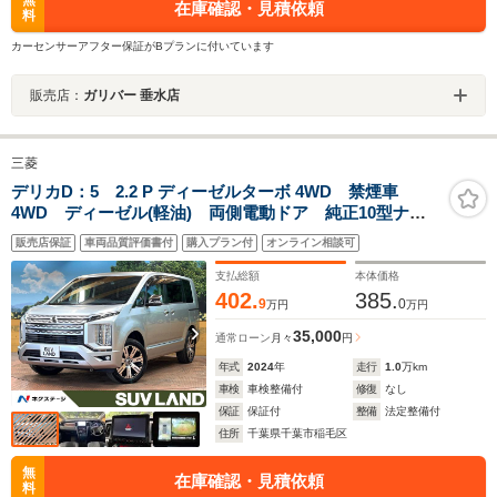
無
在庫確認・見積依頼
料
カーセンサーアフター保証がBプランに付いています
販売店：
ガリバー 垂水店
三菱
デリカD：5 2.2 P ディーゼルターボ 4WD 禁煙車
4WD ディーゼル(軽油) 両側電動ドア 純正10型ナ
ビ バックカメラ ブラインドスポットモニター 前席
販売店保証
車両品質評価書付
購入プラン付
オンライン相談可
シートヒーター 衝突被害軽減システム レーダークル
ーズ 電動リアゲート コーナーセンサー
支払総額
本体価格
402.
385.
9
0
万円
万円
35,000
通常ローン
月々
円
年式
2024
年
走行
1.0
万km
車検
車検整備付
修復
なし
保証
保証付
整備
法定整備付
住所
千葉県千葉市稲毛区
無
在庫確認・見積依頼
料