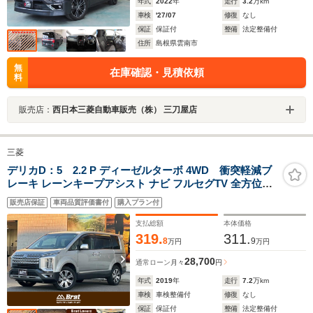
年式
2022
年
走行
3.2
万km
車検
'27/07
修復
なし
保証
保証付
整備
法定整備付
住所
島根県雲南市
無
在庫確認・見積依頼
料
販売店：
西日本三菱自動車販売（株） 三刀屋店
三菱
デリカD：5 2.2 P ディーゼルターボ 4WD 衝突軽減ブ
レーキ レーンキープアシスト ナビ フルセグTV 全方位カ
メラ フリップダウンモニター ビルトインETC 両側電動ス
販売店保証
車両品質評価書付
購入プラン付
ライドドア パワーバックドア シートヒーター スマートキ
ー
支払総額
本体価格
319.
311.
8
9
万円
万円
28,700
通常ローン
月々
円
年式
2019
年
走行
7.2
万km
車検
車検整備付
修復
なし
保証
保証付
整備
法定整備付