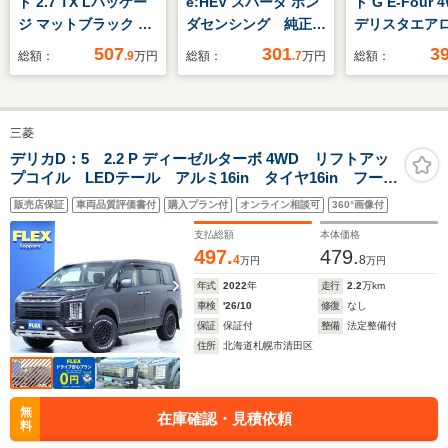
ド 2.7 TX Lパッケー
e:HEV スパーダ ホン
ド G E-Four 
ジ マットブラック エ
ダセンシング 純正
デリスタエ
ディション 4WD 純正
8INナビ Rカメラ
4WD 100V
507
301
3
総額：
.9
万円
総額：
.7
万円
総額：
9型ナビ ムーンルー
2.0ETC 障害物セン
周囲カメラ 
フ 全周囲カメラ 禁
サー シートヒータ
減 レーダー
煙車 レーダークルー
ー オットマン LED
ズ 電動リア
三菱
ズコントロール クリ
ライト アルミホイー
シートエアコ
アランスソナー シー
ル 両側PWスライド
ーシート コ
デリカD：5 2.2 P ディーゼルターボ 4WD リフトアッ
プコイル LEDテール アルミ16in タイヤ16in フード
トベンチレーション
ドア
ンサー スマ
エンブレム フェンダーガーニッシュ バンパーガー
Bluetooth ヘッドラ
ー LEDヘッ
販売店保証
車両品質評価書付
購入プラン付
オンライン相談可
360°画像付
ド フロントグリル マッドガード ヘッドライトプロ
イトウォッシャー
ト ETC BS
テクタ エンブレムブラック塗装
支払総額
本体価格
LEDライト ETC
497.
479.
4
8
万円
万円
年式
2022
年
走行
2.2
万km
車検
'26/10
修復
なし
保証
保証付
整備
法定整備付
住所
北海道札幌市清田区
無
在庫確認・見積依頼
料