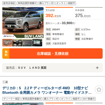
ラ 両側パワースライドドア ブラインドスポットモ
販売店保証
車両品質評価書付
購入プラン付
オンライン相談可
ニター レーダークルーズ 衝突安全装置 パワーバッ
クドア LEDヘッド ドラレコ ETC
支払総額
本体価格
392.
375.
9
0
万円
万円
33,900
通常ローン
月々
円
年式
2024
年
走行
1.1
万km
車検
車検整備付
修復
なし
保証
保証付
整備
法定整備付
住所
大阪府箕面市
無
在庫確認・見積依頼
料
販売店：
ＳＵＶ ＬＡＮＤ 箕面
三菱
デリカD：5 2.2 P ディーゼルターボ 4WD 10型ナビ
Bluetooth 全周囲カメラ ワンオーナー 電動サイドステッ
プ 10インチフリップダウンモニター エンジンフードエン
ディーラー保証
車両品質評価書付
購入プラン付
オンライン相談可
360°画像付
ブレム パドルシフト プッシュスタート ETC2.0 テールゲ