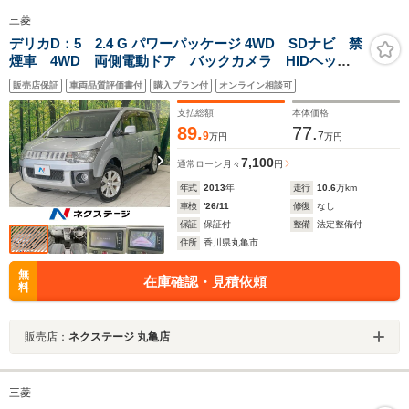
三菱
デリカD：5 2.4 G パワーパッケージ 4WD SDナビ 禁
煙車 4WD 両側電動ドア バックカメラ HIDヘッ
ド ビルトインETC 純正18インチアルミ オートライ
販売店保証
車両品質評価書付
購入プラン付
オンライン相談可
ト オートエアコン Bluetooth CD DVD再生 フル
セグ
支払総額
本体価格
89.
77.
9
7
万円
万円
7,100
通常ローン
月々
円
年式
2013
年
走行
10.6
万km
車検
'26/11
修復
なし
保証
保証付
整備
法定整備付
住所
香川県丸亀市
無
在庫確認・見積依頼
料
販売店：
ネクステージ 丸亀店
三菱