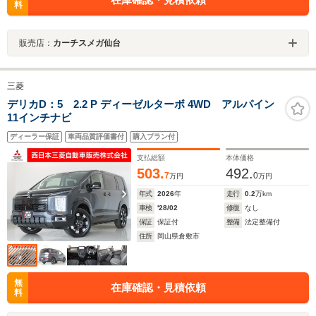
料
販売店：
カーチスメガ仙台
三菱
デリカD：5 2.2 P ディーゼルターボ 4WD アルパイン
11インチナビ
ディーラー保証
車両品質評価書付
購入プラン付
支払総額
本体価格
503.
492.
7
0
万円
万円
年式
2026
年
走行
0.2
万km
車検
'28/02
修復
なし
保証
保証付
整備
法定整備付
住所
岡山県倉敷市
無
在庫確認・見積依頼
料