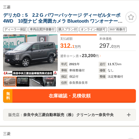
三菱
デリカD：5 2.2 G パワーパッケージ ディーゼルターボ
4WD 10型ナビ 全周囲カメラ Bluetooth ワンオーナー
ETC2.0 パドルシフト 電動パーキングブレーキ ステアリ
ディーラー保証
車両品質評価書付
購入プラン付
オンライン相談可
360°画像付
ングヒーター プッシュスタート 電動サイドステップ 純正
18インチアルミホイール スペアスマートキー
支払総額
本体価格
312.
297.
1
0
万円
万円
23,200
通常ローン
月々
円
年式
2021
年
走行
11.5
万km
車検
車検整備付
修復
なし
保証
保証付
整備
法定整備付
住所
奈良県奈良市
無
在庫確認・見積依頼
料
販売店：
奈良中央三菱自動車販売（株） クリーンカー奈良中央
三菱