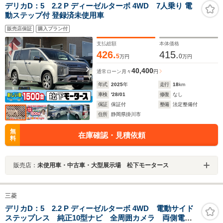
デリカD：5 2.2 P ディーゼルターボ 4WD 7人乗り 電
動ステップ付 登録済未使用車
販売店保証
購入プラン付
支払総額
本体価格
426.
415.
5
0
万円
万円
40,400
通常ローン
月々
円
年式
2025
年
走行
18
km
車検
'28/01
修復
なし
保証
保証付
整備
法定整備付
住所
静岡県掛川市
無
在庫確認・見積依頼
料
販売店：
未使用車・中古車・大型展示場 松下モータース
三菱
デリカD：5 2.2 P ディーゼルターボ 4WD 電動サイド
ステップレス 純正10型ナビ 全周囲カメラ 両側電動