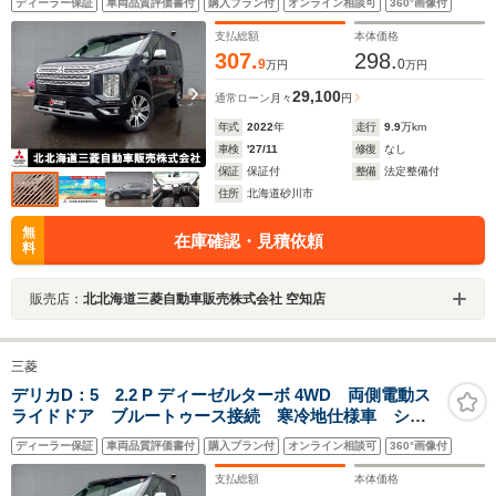
ディーラー保証
車両品質評価書付
購入プラン付
オンライン相談可
360°画像付
ラ 全周囲カメラ 認定中古車保障付き
支払総額
本体価格
307.
298.
9
0
万円
万円
29,100
通常ローン
月々
円
年式
2022
年
走行
9.9
万km
車検
'27/11
修復
なし
保証
保証付
整備
法定整備付
住所
北海道砂川市
無
在庫確認・見積依頼
料
販売店：
北北海道三菱自動車販売株式会社 空知店
三菱
デリカD：5 2.2 P ディーゼルターボ 4WD 両側電動ス
ライドドア ブルートゥース接続 寒冷地仕様車 シー
トヒーター ドライブレコーダー ETC バックカメ
ディーラー保証
車両品質評価書付
購入プラン付
オンライン相談可
360°画像付
ラ 全周囲カメラ 認定中古車保障付き
支払総額
本体価格