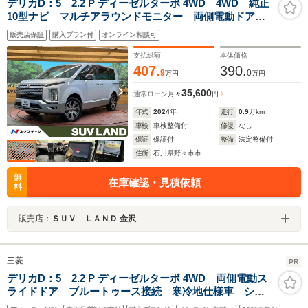
デリカD：5 2.2 P ディーゼルターボ 4WD 4WD 純正
10型ナビ マルチアラウンドモニター 両側電動ドア
電動リアゲート ドライブレコーダー ETC ブライン
販売店保証
購入プラン付
オンライン相談可
ドスポットモニター LEDヘッド レーダークルーズ
支払総額
本体価格
407.
390.
9
0
万円
万円
35,600
通常ローン
月々
円
年式
2024
年
走行
0.9
万km
車検
車検整備付
修復
なし
保証
保証付
整備
法定整備付
住所
石川県野々市市
無
在庫確認・見積依頼
料
販売店：
ＳＵＶ ＬＡＮＤ 金沢
三菱
PR
デリカD：5 2.2 P ディーゼルターボ 4WD 両側電動ス
ライドドア ブルートゥース接続 寒冷地仕様車 シー
トヒーター ドライブレコーダー ETC バックカメ