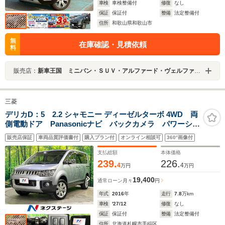
車検
車検整備付
修復
なし
保証
保証付
整備
法定整備付
住所
和歌山県和歌山市
無
在庫確認・見積依頼
料
販売店：
新車王国 ミニバン・ＳＵＶ・アルファード・ヴェルファイア・シビック・ハイエース 専門店
三菱
デリカD：5 2.2 シャモニー ディーゼルターボ 4WD 両
側電動ドア Panasonicナビ バックカメラ パワーシー
ト シートヒーター オートライト HIDヘッド クルー
販売店保証
車両品質評価書付
購入プラン付
オンライン相談可
360°画像付
ズコントロール パドルシフト オートエアコン スマ
ートキー ETC
支払総額
本体価格
239.
226.
4
4
万円
万円
19,400
通常ローン
月々
円
年式
2016
年
走行
7.8
万km
車検
'27/12
修復
なし
保証
保証付
整備
法定整備付
住所
北海道札幌市手稲区