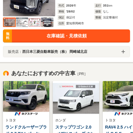
年式
2026
年
走行
351
km
車検
'28/02
修復
なし
保証
保証付
整備
法定整備付
住所
愛知県岡崎市
無
在庫確認・見積依頼
料
販売店：
西日本三菱自動車販売（株） 岡崎城北店
あなたにおすすめの中古車
［PR］
トヨタ
ホンダ
トヨタ
ランドクルーザープラ
ステップワゴン 2.0
RAV4 2.5 