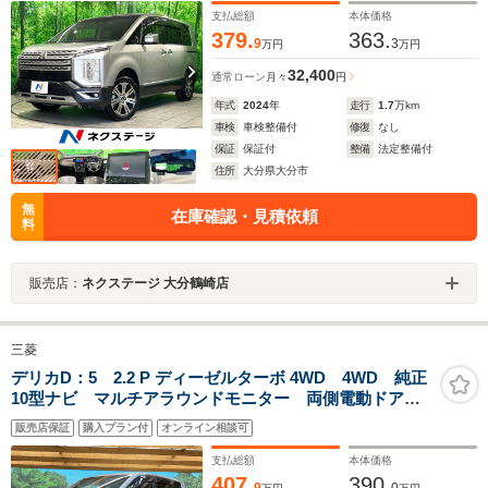
セグ Bluetooth再生 ETC
支払総額
本体価格
379.
363.
9
3
万円
万円
32,400
通常ローン
月々
円
年式
2024
年
走行
1.7
万km
車検
車検整備付
修復
なし
保証
保証付
整備
法定整備付
住所
大分県大分市
無
在庫確認・見積依頼
料
販売店：
ネクステージ 大分鶴崎店
三菱
デリカD：5 2.2 P ディーゼルターボ 4WD 4WD 純正
10型ナビ マルチアラウンドモニター 両側電動ドア
電動リアゲート ドライブレコーダー ETC ブライン
販売店保証
購入プラン付
オンライン相談可
ドスポットモニター LEDヘッド レーダークルーズ
支払総額
本体価格
407.
390.
9
0