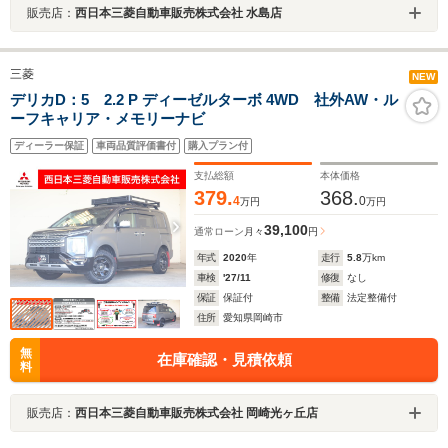
販売店：
西日本三菱自動車販売株式会社 水島店
三菱
NEW
デリカD：5 2.2 P ディーゼルターボ 4WD 社外AW・ル
ーフキャリア・メモリーナビ
ディーラー保証
車両品質評価書付
購入プラン付
支払総額
本体価格
379.
368.
4
0
万円
万円
39,100
通常ローン
月々
円
年式
2020
年
走行
5.8
万km
車検
'27/11
修復
なし
保証
保証付
整備
法定整備付
住所
愛知県岡崎市
無
在庫確認・見積依頼
料
販売店：
西日本三菱自動車販売株式会社 岡崎光ヶ丘店