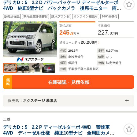
デリカD：5 2.2 D パワーパッケージ ディーゼルターボ
4WD 純正9型ナビ バックカメラ 後席モニター 両側
電動スライドドア クルコン 禁煙車 HIDヘッド シー
販売店保証
車両品質評価書付
購入プラン付
オンライン相談可
360°画像付
トヒーター Bluetooth再生 フルセグ オートライト
オートエアコン
支払総額
本体価格
245.
227.
9
8
万円
万円
20,200
通常ローン
月々
円
年式
2017
年
走行
6.3
万km
車検
車検整備付
修復
なし
保証
保証付
整備
法定整備付
住所
千葉県千葉市花見川区
無
在庫確認・見積依頼
料
販売店：
ネクステージ 幕張店
三菱
デリカD：5 2.2 P ディーゼルターボ 4WD 禁煙車
4WD ディーゼル仕様 純正10型ナビ 全周囲カメ