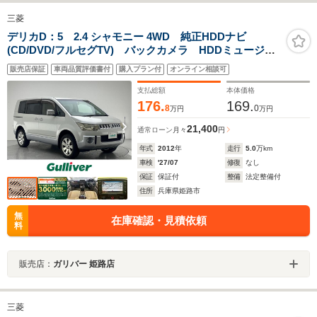
三菱
デリカD：5 2.4 シャモニー 4WD 純正HDDナビ
(CD/DVD/フルセグTV) バックカメラ HDDミュージッ
クサーバー 前方ドライブレコーダー ETC フルタイ
販売店保証
車両品質評価書付
購入プラン付
オンライン相談可
ム4WD プッシュスタート パドルシフト D席パワー
シート
支払総額
本体価格
176.
169.
8
0
万円
万円
21,400
通常ローン
月々
円
年式
2012
年
走行
5.0
万km
車検
'27/07
修復
なし
保証
保証付
整備
法定整備付
住所
兵庫県姫路市
無
在庫確認・見積依頼
料
販売店：
ガリバー 姫路店
三菱