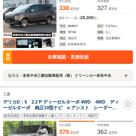
ートスポイラー ステアリングヒーター
支払総額
本体価格
338.
327.
8
8
万円
万円
28,300
通常ローン
月々
円
年式
2020
年
走行
7.3
万km
車検
'27/11
修復
なし
保証
保証付
整備
法定整備付
住所
奈良県奈良市
無
在庫確認・見積依頼
料
販売店：
奈良中央三菱自動車販売（株） クリーンカー奈良中央
三菱
デリカD：5 2.2 P ディーゼルターボ 4WD 4WD ディ
ーゼルターボ 純正10型ナビ e-アシスト レーダーク
ルーズ 両側電動スライドドア 電動リアゲート 電動
販売店保証
車両品質評価書付
購入プラン付
オンライン相談可
サイドステップ 禁煙車 フルセグ バックカメラ
ETC LEDヘッド ドラレコ
支払総額
本体価格
379.
362.
9
0
万円
万円