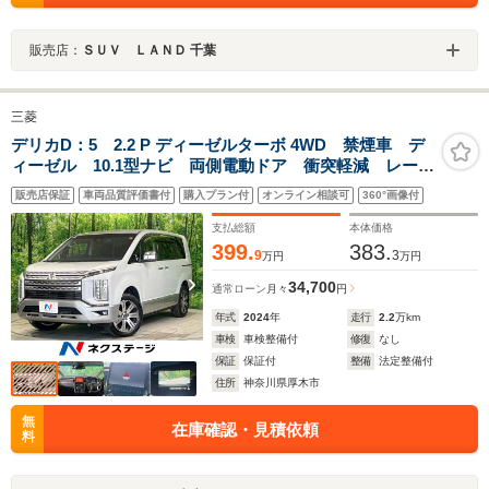
販売店：
ＳＵＶ ＬＡＮＤ 千葉
三菱
デリカD：5 2.2 P ディーゼルターボ 4WD 禁煙車 デ
ィーゼル 10.1型ナビ 両側電動ドア 衝突軽減 レーダ
ークルーズ レーンアシスト ブラインドスポットモニ
販売店保証
車両品質評価書付
購入プラン付
オンライン相談可
360°画像付
ター 電動リアゲート シートヒーター LEDヘッド
ETC CD/DVD
支払総額
本体価格
399.
383.
9
3
万円
万円
34,700
通常ローン
月々
円
年式
2024
年
走行
2.2
万km
車検
車検整備付
修復
なし
保証
保証付
整備
法定整備付
住所
神奈川県厚木市
無
在庫確認・見積依頼
料