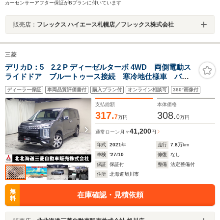
カーセンサーアフター保証がBプランに付いています
販売店：
フレックス ハイエース札幌店／フレックス株式会社
三菱
デリカD：5 2.2 P ディーゼルターボ 4WD 両側電動ス
ライドドア ブルートゥース接続 寒冷地仕様車 バッ
クカメラ 全周囲カメラ ドライブレコーダー シート
ディーラー保証
車両品質評価書付
購入プラン付
オンライン相談可
360°画像付
ヒーター 認定中古車保障付き
支払総額
本体価格
317.
308.
7
0
万円
万円
41,200
通常ローン
月々
円
年式
2021
年
走行
7.8
万km
車検
'27/10
修復
なし
保証
保証付
整備
法定整備付
住所
北海道旭川市
無
在庫確認・見積依頼
料