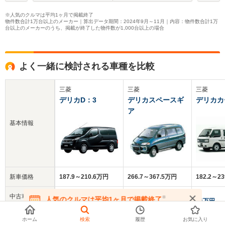
※人気のクルマは平均1ヶ月で掲載終了
物件数合計1万台以上のメーカー｜算出データ期間：2024年9月～11月｜内容：物件数合計1万
台以上のメーカーのうち、掲載が終了した物件数が1,000台以上の場合
よく一緒に検討される車種を比較
三菱
三菱
三菱
デリカD：3
デリカスペースギ
デリカカ
ア
基本情報
新車価格
187.9～210.6万円
266.7～367.5万円
182.2～2
中古車
※
人気のクルマは平均1ヶ月で掲載終了
104.3万円
130.3万円
96万円
平均価格
在庫が無くなる前にお問い合わせください
ホーム
検索
履歴
お気に入り