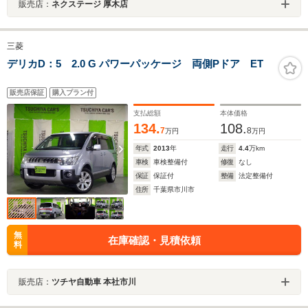
販売店：
ネクステージ 厚木店
三菱
デリカD：5 2.0 G パワーパッケージ 両側Pドア ET
販売店保証
購入プラン付
支払総額
本体価格
134.
108.
7
8
万円
万円
年式
2013
年
走行
4.4
万km
車検
車検整備付
修復
なし
保証
保証付
整備
法定整備付
住所
千葉県市川市
無
在庫確認・見積依頼
料
販売店：
ツチヤ自動車 本社市川