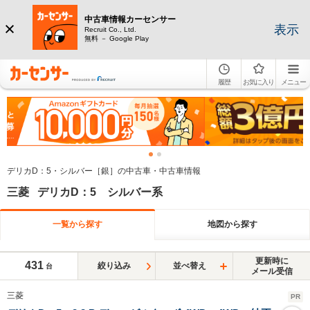
中古車情報カーセンサー
表示
Recruit Co., Ltd.
無料 － Google Play
履歴
お気に入り
メニュー
デリカD：5・シルバー［銀］の中古車・中古車情報
三菱 デリカD：5 シルバー系
一覧から探す
地図から探す
更新時に
431
絞り込み
並べ替え
台
メール受信
三菱
PR