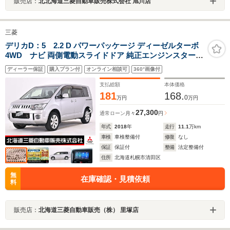
販売店：
北北海道三菱自動車販売株式会社 旭川店
三菱
デリカD：5 2.2 D パワーパッケージ ディーゼルターボ
4WD ナビ 両側電動スライドドア 純正エンジンスタータ
ー 横滑り防止装置 ETC クルーズコントロール パドルシ
ディーラー保証
購入プラン付
オンライン相談可
360°画像付
フト シートヒーター ワンオーナー
支払総額
本体価格
181
168.
0
万円
万円
27,300
通常ローン
月々
円
年式
2018
年
走行
11.1
万km
車検
車検整備付
修復
なし
保証
保証付
整備
法定整備付
住所
北海道札幌市清田区
無
在庫確認・見積依頼
料
販売店：
北海道三菱自動車販売（株） 里塚店