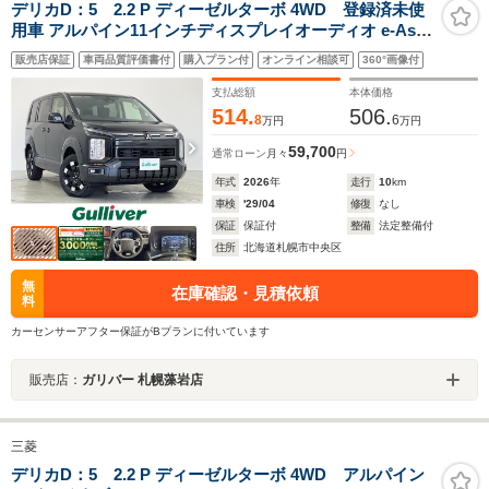
デリカD：5 2.2 P ディーゼルターボ 4WD 登録済未使
用車 アルパイン11インチディスプレイオーディオ e-Assit
ブラインドスポットモニター アラウンドビューモニター
販売店保証
車両品質評価書付
購入プラン付
オンライン相談可
360°画像付
レーダークルーズコントロール 車線逸脱警報 衝突軽減
先行車発進
支払総額
本体価格
514.
506.
8
6
万円
万円
59,700
通常ローン
月々
円
年式
2026
年
走行
10
km
車検
'29/04
修復
なし
保証
保証付
整備
法定整備付
住所
北海道札幌市中央区
無
在庫確認・見積依頼
料
カーセンサーアフター保証がBプランに付いています
販売店：
ガリバー 札幌藻岩店
三菱
デリカD：5 2.2 P ディーゼルターボ 4WD アルパイン