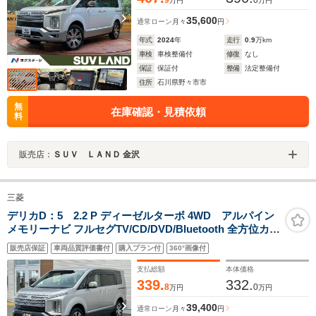
万円
万円
35,600
通常ローン
月々
円
年式
2024
年
走行
0.9
万km
車検
車検整備付
修復
なし
保証
保証付
整備
法定整備付
住所
石川県野々市市
無
在庫確認・見積依頼
料
販売店：
ＳＵＶ ＬＡＮＤ 金沢
三菱
デリカD：5 2.2 P ディーゼルターボ 4WD アルパイン
メモリーナビ フルセグTV/CD/DVD/Bluetooth 全方位カメ
ラ 両側パワースライドドア ステアリングリモコン レーダ
販売店保証
車両品質評価書付
購入プラン付
360°画像付
ークルーズコントロール パワーシート シートヒーター
BSM 電動格納ミラー オートステップ
支払総額
本体価格
339.
332.
8
0
万円
万円
39,400
通常ローン
月々
円