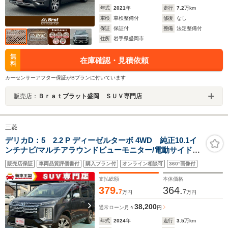
年式
2021
年
走行
7.2
万km
車検
車検整備付
修復
なし
保証
保証付
整備
法定整備付
住所
岩手県盛岡市
無
在庫確認・見積依頼
料
カーセンサーアフター保証がBプランに付いています
販売店：
Ｂｒａｔブラット盛岡 ＳＵＶ専門店
三菱
デリカD：5 2.2 P ディーゼルターボ 4WD 純正10.1イ
ンチナビ/マルチアラウンドビューモニター/電動サイドス
テップ/パワーバックドア/両側パワースライドドア/ステア
販売店保証
車両品質評価書付
購入プラン付
オンライン相談可
360°画像付
リングヒーター/ETC/純正18インチAW/シートヒーター/ク
ルーズコントロール/パワーシート
支払総額
本体価格
379.
364.
7
7
万円
万円
38,200
通常ローン
月々
円
年式
2024
年
走行
3.5
万km