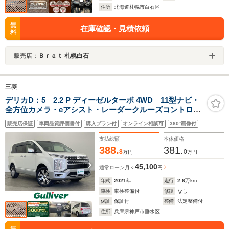
住所
北海道札幌市白石区
無
在庫確認・見積依頼
料
販売店：
Ｂｒａｔ 札幌白石
三菱
デリカD：5 2.2 P ディーゼルターボ 4WD 11型ナビ・
全方位カメラ・eアシスト・レーダークルーズコントロー
ル・両側パワースライドドア・パワーバックドア・LED
販売店保証
車両品質評価書付
購入プラン付
オンライン相談可
360°画像付
ヘッドライト・純正18インチアルミホイール・衝突被害
軽減ブレーキ・車線逸脱警報システム
支払総額
本体価格
388.
381.
8
0
万円
万円
45,100
通常ローン
月々
円
年式
2021
年
走行
2.6
万km
車検
車検整備付
修復
なし
保証
保証付
整備
法定整備付
住所
兵庫県神戸市垂水区