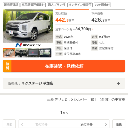
スライドドア e-アシスト レーダークルーズ 禁煙車
販売店保証
車両品質評価書付
購入プラン付
オンライン相談可
360°画像付
電動リアゲート パワーシート シートヒーター ビル
トインETC 純正18インチAW
支払総額
本体価格
442.
426.
9
3
万円
万円
34,700
通常ローン
月々
円
年式
2024
年
走行
0.5
万km
車検
車検整備付
修復
なし
保証
保証付
整備
法定整備付
住所
埼玉県草加市
無
在庫確認・見積依頼
料
販売店：
ネクステージ 草加店
三菱 デリカD：5 シルバー［銀］（全国）の中古車
1
/15
最初
前の30件
次の30件
最後