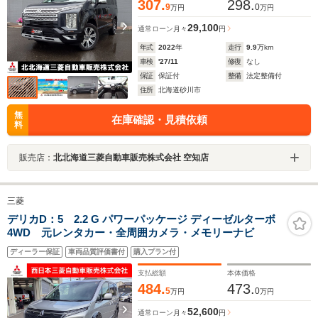
307.
298.
9
0
万円
万円
29,100
通常ローン
月々
円
年式
2022
年
走行
9.9
万km
車検
'27/11
修復
なし
保証
保証付
整備
法定整備付
住所
北海道砂川市
無
在庫確認・見積依頼
料
販売店：
北北海道三菱自動車販売株式会社 空知店
三菱
デリカD：5 2.2 G パワーパッケージ ディーゼルターボ
4WD 元レンタカー・全周囲カメラ・メモリーナビ
ディーラー保証
車両品質評価書付
購入プラン付
支払総額
本体価格
484.
473.
5
0
万円
万円
52,600
通常ローン
月々
円