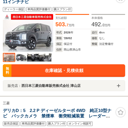
11インチナビ
ディーラー保証
車両品質評価書付
購入プラン付
支払総額
本体価格
503.
492.
7
0
万円
万円
年式
2026
年
走行
4
km
車検
'28/02
修復
なし
保証
保証付
整備
法定整備付
住所
岡山県津山市
無
在庫確認・見積依頼
料
販売店：
西日本三菱自動車販売株式会社 津山店
三菱
デリカD：5 2.2 P ディーゼルターボ 4WD 純正10型ナ
ビ バックカメラ 禁煙車 衝突軽減装置 レーダーク
ルーズ ブラインドスポットモニター 電動リアゲー
販売店保証
車両品質評価書付
購入プラン付
オンライン相談可
ト パワーシート LEDヘッド/フォグ ドラレコ フル