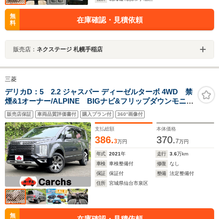
無
在庫確認・見積依頼
料
販売店：
ネクステージ 札幌手稲店
三菱
デリカD：5 2.2 ジャスパー ディーゼルターボ 4WD 禁
煙&1オーナー/ALPINE BIGナビ&フリップダウンモニタ
ー/マルチアラウンドモニター/両側電動スライドドア/追従
販売店保証
車両品質評価書付
購入プラン付
360°画像付
クルコン/LEDライト&フォグランプ/オートライト&ハイ
ビーム/ディーゼルターボ
支払総額
本体価格
386.
370.
3
7
万円
万円
年式
2021
年
走行
3.6
万km
車検
車検整備付
修復
なし
保証
保証付
整備
法定整備付
住所
宮城県仙台市泉区
無
在庫確認・見積依頼