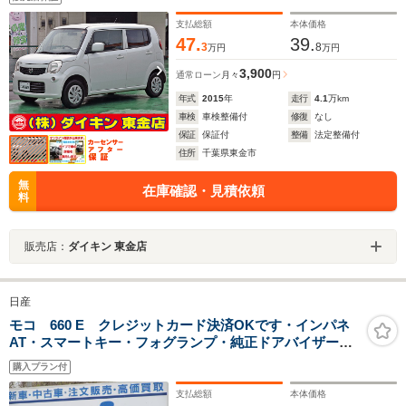
支払総額
本体価格
47.
39.
3
8
万円
万円
3,900
通常ローン
月々
円
年式
2015
年
走行
4.1
万km
車検
車検整備付
修復
なし
保証
保証付
整備
法定整備付
住所
千葉県東金市
無
在庫確認・見積依頼
料
販売店：
ダイキン 東金店
日産
モコ 660 E クレジットカード決済OKです・インパネ
AT・スマートキー・フォグランプ・純正ドアバイザー・
走行64000キロ・タイミングチェーンEG
購入プラン付
支払総額
本体価格