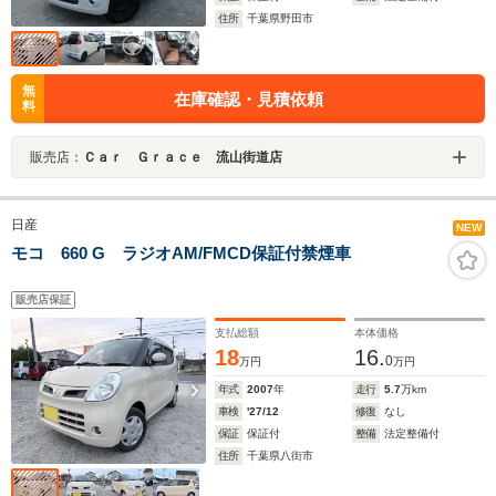
住所
千葉県野田市
無
在庫確認・見積依頼
料
販売店：
Ｃａｒ Ｇｒａｃｅ 流山街道店
日産
NEW
モコ 660 G ラジオAM/FMCD保証付禁煙車
販売店保証
支払総額
本体価格
18
16.
0
万円
万円
年式
2007
年
走行
5.7
万km
車検
'27/12
修復
なし
保証
保証付
整備
法定整備付
住所
千葉県八街市