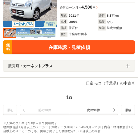
4,500
通常ローン
月々
円
年式
2011
年
走行
8.8
万km
車検
'28/08
修復
なし
保証
保証付
整備
法定整備無
住所
千葉県野田市
無
在庫確認・見積依頼
料
販売店：
カーネットプラス
日産 モコ（千葉県）の中古車
1
/3
最初
前の30件
次の30件
最後
※人気のクルマは平均1ヶ月で掲載終了
物件数合計1万台以上のメーカー｜算出データ期間：2024年9月～11月｜内容：物件数合計1万
台以上のメーカーのうち、掲載が終了した物件数が1,000台以上の場合