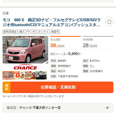
日産
モコ 660 S 純正SDナビ・フルセグテレビ/USB/SD/ラ
ジオ/Bluetooth/CD/マニュアルエアコン/プッシュスター
ト/アイドリングストップ/光軸調整/電動格納ドアミラー/
販売店保証
購入プラン付
オンライン相談可
パワーウィンドウ/スマートキー/シガーソケット
支払総額
本体価格
39.
28.
3
5
万円
万円
5,300
通常ローン
月々
円
年式
2015
年
走行
6.2
万km
車検
車検整備付
修復
なし
保証
保証付
整備
法定整備付
住所
千葉県千葉市緑区
無
在庫確認・見積依頼
料
カーセンサーアフター保証がBプランに付いています
販売店：
チャンス 千葉大宮インター店