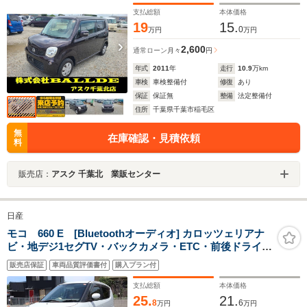
支払総額
本体価格
19
15.
0
万円
万円
2,600
通常ローン
月々
円
年式
2011
年
走行
10.9
万km
車検
車検整備付
修復
あり
保証
保証無
整備
法定整備付
住所
千葉県千葉市稲毛区
無
在庫確認・見積依頼
料
販売店：
アスク 千葉北 業販センター
日産
モコ 660 E [Bluetoothオーディオ] カロッツェリアナ
ビ・地デジ1セグTV・バックカメラ・ETC・前後ドライブ
レコーダー・スマートキー(スペアキー有り)・ベンチシー
販売店保証
車両品質評価書付
購入プラン付
ト・オートヘッドライト・電動コーナーポール・禁煙車
支払総額
本体価格
25.
21.
8
6
万円
万円