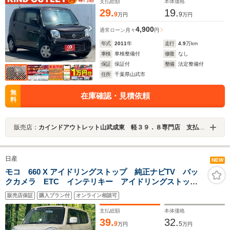
支払総額
本体価格
29.
19.
9
9
万円
万円
4,900
通常ローン
月々
円
年式
2011
年
走行
4.9
万km
車検
車検整備付
修復
なし
保証
保証付
整備
法定整備付
住所
千葉県山武市
無
在庫確認・見積依頼
料
販売店：
カインドアウトレット山武成東 軽３９．８専門店 支払総額表示 ワゴンＲ／ムーブ／タント／ルークス／Ｎ－ＢＯＸ
日産
NEW
モコ 660 X アイドリングストップ 純正ナビTV バッ
クカメラ ETC インテリキー アイドリングストッ
プ オートエアコン 運転席シートリフター 電動格納
販売店保証
購入プラン付
オンライン相談可
ドアミラー ウィンカーミラー エアバッグ バニティ
ミラー
支払総額
本体価格
39.
32.
9
5
万円
万円