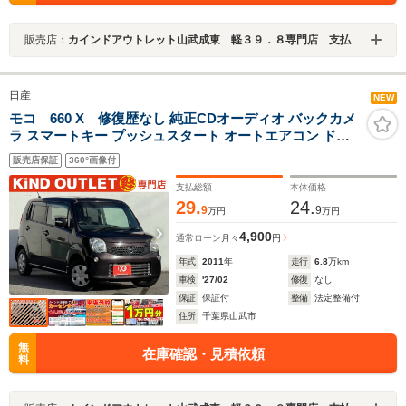
販売店：
カインドアウトレット山武成東 軽３９．８専門店 支払総額表示 ワゴンＲ／ムーブ／タント／ルークス／Ｎ－ＢＯＸ
日産
NEW
モコ 660 X 修復歴なし 純正CDオーディオ バックカメ
ラ スマートキー プッシュスタート オートエアコン ドア
バイザー プライバシーガラス ベンチシート ABS イモビ
販売店保証
360°画像付
ライザー 整備保証付
支払総額
本体価格
29.
24.
9
9
万円
万円
4,900
通常ローン
月々
円
年式
2011
年
走行
6.8
万km
車検
'27/02
修復
なし
保証
保証付
整備
法定整備付
住所
千葉県山武市
無
在庫確認・見積依頼
料