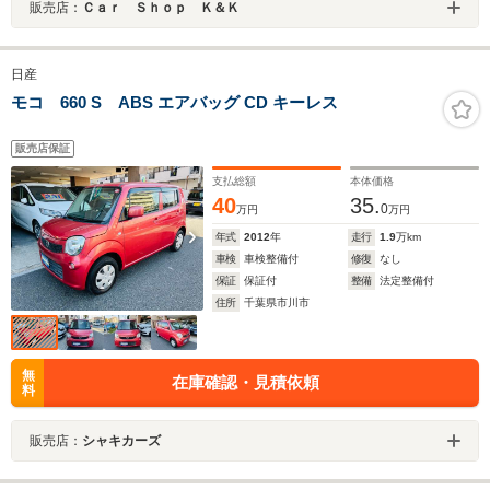
販売店：
Ｃａｒ Ｓｈｏｐ Ｋ＆Ｋ
日産
モコ 660 S ABS エアバッグ CD キーレス
販売店保証
支払総額
本体価格
40
35.
0
万円
万円
年式
2012
年
走行
1.9
万km
車検
車検整備付
修復
なし
保証
保証付
整備
法定整備付
住所
千葉県市川市
無
在庫確認・見積依頼
料
販売店：
シャキカーズ