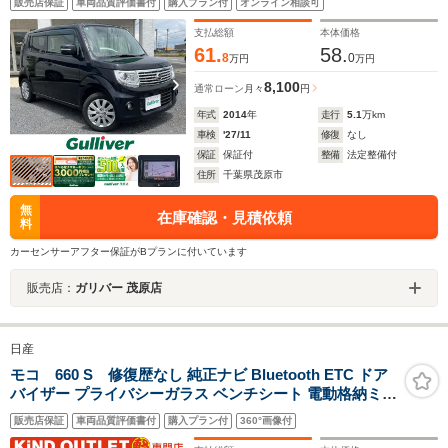
販売店保証
車両品質評価書付
購入プラン付
オンライン相談可
CD・SD HIDライト フォグランプ 純14AW
支払総額
本体価格
61.
58.
8
0
万円
万円
8,100
通常ローン
月々
円
年式
2014
年
走行
5.1
万km
車検
'27/11
修復
なし
保証
保証付
整備
法定整備付
住所
千葉県茂原市
無
在庫確認・見積依頼
料
カーセンサーアフター保証がBプランに付いています
販売店：
ガリバー 茂原店
日産
モコ 660 S 修復歴なし 純正ナビ Bluetooth ETC ドア
バイザー プライバシーガラス ベンチシート 電動格納ミラ
ー ABS エアバック イモビライザー タイミングチェーン
販売店保証
車両品質評価書付
購入プラン付
360°画像付
整備保証付