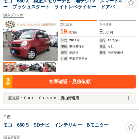
モコ 660 X 純正メモリーナビ 地デジTV スマートキ
ー プッシュスタート ライトレベライザー ドアバイ
ザー プライバシーガラス オートエアコン ウィンカ
購入プラン付
ー付きドアミラー 車検整備付き 修復歴なし
支払総額
本体価格
19.
9.
9
8
万円
万円
年式
2011
年
走行
13.2
万km
車検
車検整備付
修復
なし
保証
保証無
整備
法定整備付
住所
千葉県野田市
無
在庫確認・見積依頼
料
販売店：
Ｃａｒ Ｇｒａｃｅ 流山街道店
日産
モコ 660 S SDナビ インテリキー Bモニター
販売店保証