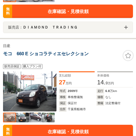
無
在庫確認・見積依頼
料
販売店：
ＤＩＡＭＯＮＤ ＴＲＡＤＩＮＧ
日産
モコ 660 E ショコラティエセレクション
販売店保証
購入プラン付
支払総額
本体価格
27
14.
9
万円
万円
年式
2009
年
走行
6.8
万km
車検
車検整備無
修復
なし
保証
保証付
整備
法定整備付
住所
千葉県船橋市
無
在庫確認・見積依頼
料