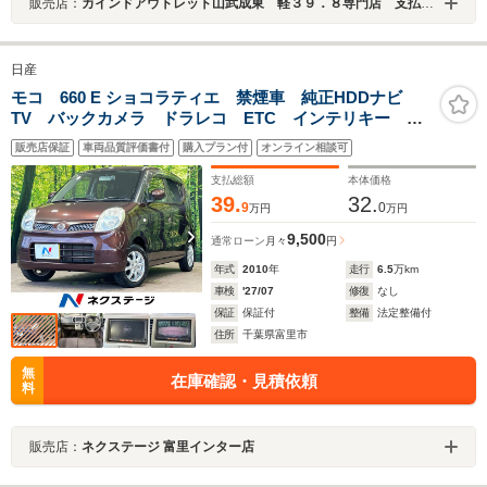
販売店：
カインドアウトレット山武成東 軽３９．８専門店 支払総額表示 ワゴンＲ／ムーブ／タント／ルークス／Ｎ－ＢＯＸ
日産
モコ 660 E ショコラティエ 禁煙車 純正HDDナビ
TV バックカメラ ドラレコ ETC インテリキー オ
ートライト オートエアコン 運転席シートリフタ 電
販売店保証
車両品質評価書付
購入プラン付
オンライン相談可
動格納ドアミラー Bluetooth CD/DVD再生 プライバ
シーガラス
支払総額
本体価格
39.
32.
9
0
万円
万円
9,500
通常ローン
月々
円
年式
2010
年
走行
6.5
万km
車検
'27/07
修復
なし
保証
保証付
整備
法定整備付
住所
千葉県富里市
無
在庫確認・見積依頼
料
販売店：
ネクステージ 富里インター店