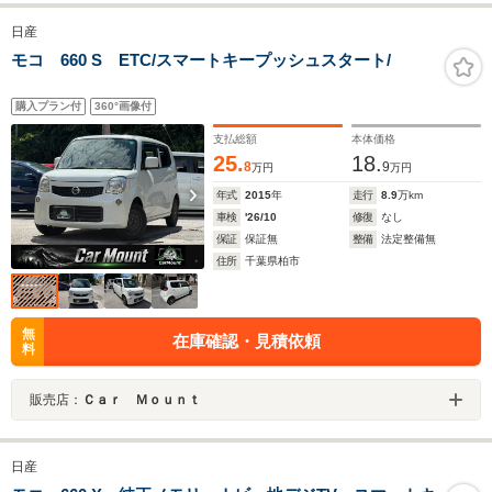
日産
モコ 660 S ETC/スマートキープッシュスタート/
購入プラン付
360°画像付
支払総額
本体価格
25.
18.
8
9
万円
万円
年式
2015
年
走行
8.9
万km
車検
'26/10
修復
なし
保証
保証無
整備
法定整備無
住所
千葉県柏市
無
在庫確認・見積依頼
料
販売店：
Ｃａｒ Ｍｏｕｎｔ
日産