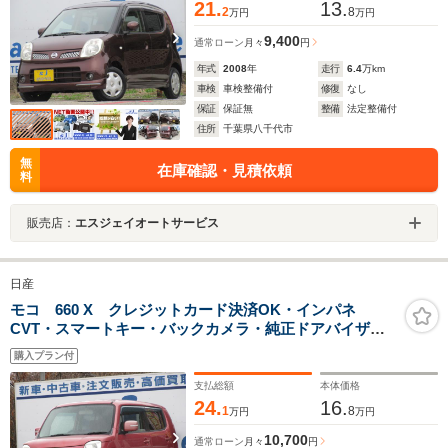
21.
13.
2
8
万円
万円
9,400
通常ローン
月々
円
年式
2008
年
走行
6.4
万km
車検
車検整備付
修復
なし
保証
保証無
整備
法定整備付
住所
千葉県八千代市
無
在庫確認・見積依頼
料
販売店：
エスジェイオートサービス
日産
モコ 660 X クレジットカード決済OK・インパネ
CVT・スマートキー・バックカメラ・純正ドアバイザ
ー・タイミングチェーンEG
購入プラン付
支払総額
本体価格
24.
16.
1
8
万円
万円
10,700
通常ローン
月々
円