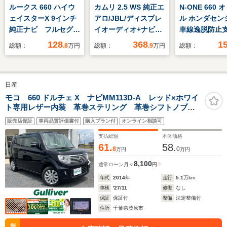
ルークス 660 ハイウ
カムリ 2.5 WS 純正エ
N-ONE 660
ェイスターX 9インチ
アロ/JBL/ディスプレ
ル ホンダセン
純正ナビ フルセグ
イオーディオ+ナビ9
車線逸脱防止
BT CD DVD アラ
インチ/衝突安全装置/
テム/ヘッドラ
128
368
1
総額：
.8
万円
総額：
.9
万円
総額：
ウンドビューモニタ
シートヒーター 前席/
LED/USBジャ
ー パワースライドド
車線逸脱防止支援シス
ク/EBD付AB
ア ETC 前方ドライ
テム/シート 合皮/ヘッ
防止装置/アイ
日産
ブレコーダー LEDヘ
ドランプ LED/USBジ
グストップ/禁
ッドライト レーンア
ャック
アバッグ 運転
モコ 660 ドルチェ X ナビMM113D-A レッド×ホワイ
ト専用レザー内装 革巻ステリング 革巻シフトノブ
シスト 衝突軽減 コ
バッグ 助手席
ステアリングリモコン フルセグTV・BT通話・DVD・
ーナーセンサー
販売店保証
車両品質評価書付
購入プラン付
オンライン相談可
CD・SD HIDライト フォグランプ 純14AW
支払総額
本体価格
61.
58.
8
0
万円
万円
8,100
通常ローン
月々
円
年式
2014
年
走行
5.1
万km
車検
'27/11
修復
なし
保証
保証付
整備
法定整備付
住所
千葉県茂原市
無