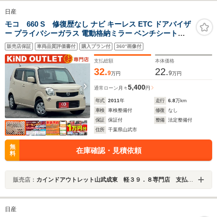
日産
モコ 660 S 修復歴なし ナビ キーレス ETC ドアバイザ
ー プライバシーガラス 電動格納ミラー ベンチシート
ABS イモビライザー タイミングチェーン 整備保証付
販売店保証
車両品質評価書付
購入プラン付
360°画像付
支払総額
本体価格
32.
22.
9
9
万円
万円
5,400
通常ローン
月々
円
年式
2011
年
走行
6.8
万km
車検
車検整備付
修復
なし
保証
保証付
整備
法定整備付
住所
千葉県山武市
無
在庫確認・見積依頼
料
販売店：
カインドアウトレット山武成東 軽３９．８専門店 支払総額表示 ワゴンＲ／ムーブ／タント／ルークス／Ｎ－ＢＯＸ
日産