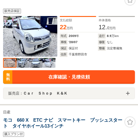
販売店保証
支払総額
本体価格
22
12.
0
万円
万円
年式
2009
年
走行
8.9
万km
車検
'28/07
修復
なし
保証
保証付
整備
法定整備無
住所
千葉県野田市
無
在庫確認・見積依頼
料
販売店：
Ｃａｒ Ｓｈｏｐ Ｋ＆Ｋ
日産
モコ 660 X ETC ナビ スマートキー プッシュスター
ト タイヤホイール13インチ
購入プラン付