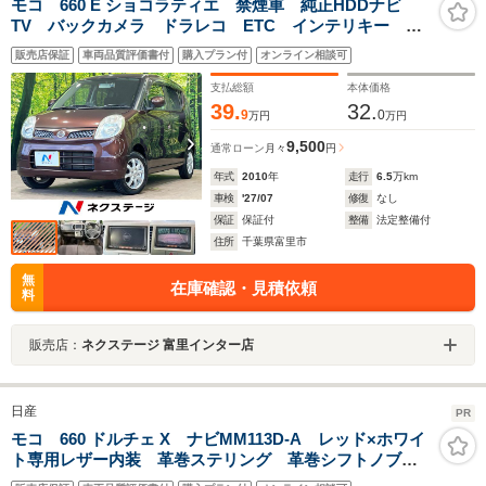
モコ 660 E ショコラティエ 禁煙車 純正HDDナビ
TV バックカメラ ドラレコ ETC インテリキー オ
ートライト オートエアコン 運転席シートリフタ 電
販売店保証
車両品質評価書付
購入プラン付
オンライン相談可
動格納ドアミラー Bluetooth CD/DVD再生 プライバ
シーガラス
支払総額
本体価格
39.
32.
9
0
万円
万円
9,500
通常ローン
月々
円
年式
2010
年
走行
6.5
万km
車検
'27/07
修復
なし
保証
保証付
整備
法定整備付
住所
千葉県富里市
無
在庫確認・見積依頼
料
販売店：
ネクステージ 富里インター店
日産
PR
モコ 660 ドルチェ X ナビMM113D-A レッド×ホワイ
ト専用レザー内装 革巻ステリング 革巻シフトノブ
ステアリングリモコン フルセグTV・BT通話・DVD・