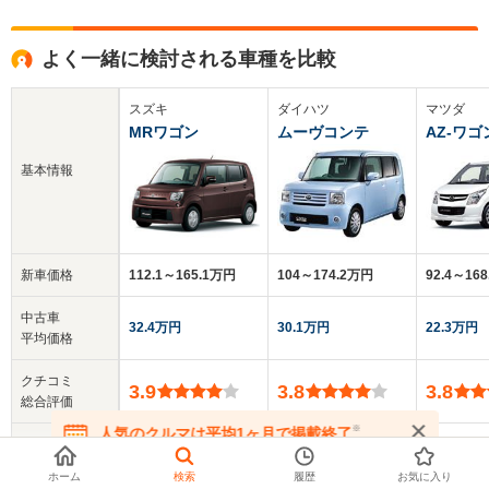
よく一緒に検討される車種を比較
スズキ
ダイハツ
マツダ
MRワゴン
ムーヴコンテ
AZ-ワゴ
基本情報
新車価格
112.1～165.1万円
104～174.2万円
92.4～16
中古車
32.4万円
30.1万円
22.3万円
平均価格
クチコミ
3.9
3.8
3.8
総合評価
※
人気のクルマは平均1ヶ月で掲載終了
乗車定員
4人
4人
3～4人
在庫が無くなる前にお問い合わせください
ホーム
検索
履歴
お気に入り
ドア数
5ドア
5ドア
5ドア