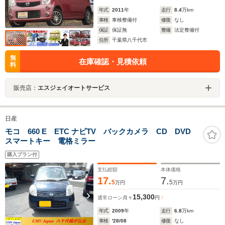
年式
2011
年
走行
8.4
万km
車検
車検整備付
修復
なし
保証
保証無
整備
法定整備付
住所
千葉県八千代市
無
在庫確認・見積依頼
料
販売店：
エスジェイオートサービス
日産
モコ 660 E ETC ナビTV バックカメラ CD DVD
スマートキー 電格ミラー
購入プラン付
支払総額
本体価格
17.
7.
5
5
万円
万円
15,300
通常ローン
月々
円
年式
2009
年
走行
6.8
万km
車検
'28/08
修復
なし