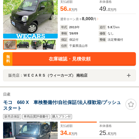
支払総額
本体価格
56.
49.
8
0
万円
万円
8,000
通常ローン
月々
円
年式
2013
年
走行
5.8
万km
車検
'26/09
修復
なし
保証
保証付
整備
法定整備付
住所
千葉県流山市
無
在庫確認・見積依頼
料
販売店：
ＷＥＣＡＲＳ（ウィーカーズ） 南柏店
日産
モコ 660 X 車検整備付/自社保証/法人様歓迎/プッシュ
スタート
販売店保証
車両品質評価書付
購入プラン付
支払総額
本体価格
34.
25.
8
6
万円
万円