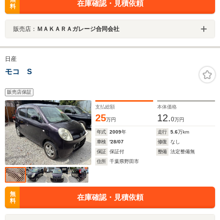
在庫確認・見積依頼
料
販売店：
ＭＡＫＡＲＡガレージ合同会社
日産
モコ S
販売店保証
支払総額
本体価格
25
12.
0
万円
万円
年式
2009
年
走行
5.6
万km
車検
'28/07
修復
なし
保証
保証付
整備
法定整備無
住所
千葉県野田市
無
在庫確認・見積依頼
料