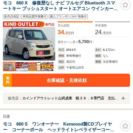
モコ 660 X 修復歴なし ナビ フルセグ Bluetooth スマ
ートキー プッシュスタート オートエアコン ウインカーミ
ラー ドアバイザー プライバシーガラス ベンチシート
販売店保証
車両品質評価書付
購入プラン付
360°画像付
ABS イモビライザー 整備保証付
支払総額
本体価格
34.
24.
9
9
万円
万円
5,700
通常ローン
月々
円
年式
2011
年
走行
6.1
万km
車検
車検整備付
修復
なし
保証
保証付
整備
法定整備付
住所
千葉県山武市
無
在庫確認・見積依頼
料
販売店：
カインドアウトレット山武成東 軽３９．８専門店 支払総額表示 ワゴンＲ／ムーブ／タント／ルークス／Ｎ－ＢＯＸ
日産
モコ 660 S ワンオーナー Kenwood製CDプレイヤ
ー コーナーポール ヘッドライトレベライザーコーナ