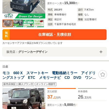
15,300
通常ローン
月々
円
年式
2013
年
走行
7.9
万km
車検
車検整備付
修復
なし
保証
保証付
整備
法定整備付
住所
千葉県千葉市稲毛区
無
在庫確認・見積依頼
料
カーセンサーアフター保証がA/Bプランに付いています
販売店：
グリーンカーデザイン
日産
モコ 660 X スマートキー 電動格納ミラー アイドリ
ングストップ ETC メモリーナビ CD DVD ワンセ
グTV Bluetooth ベンチシート 社外ドライブレコーダ
販売店保証
購入プラン付
オンライン相談可
ー 社外アルミホイール
支払総額
本体価格
37.
26.
1
3
万円
万円
5,000
通常ローン
月々
円