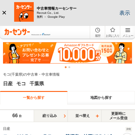
中古車情報カーセンサー
表示
Recruit Co., Ltd.
無料 － Google Play
履歴
お気に入り
メニュー
モコ(千葉県)の中古車・中古車情報
日産 モコ 千葉県
一覧から探す
地図から探す
更新時に
66
絞り込み
並べ替え
台
メール受信
日産
PR