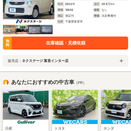
年式
2011
年
走行
10.5
万km
車検
'26/11
修復
なし
保証
保証付
整備
法定整備付
住所
千葉県富里市
無
在庫確認・見積依頼
料
販売店：
ネクステージ 富里インター店
あなたにおすすめの中古車
［PR］
日産
トヨタ
ホンダ