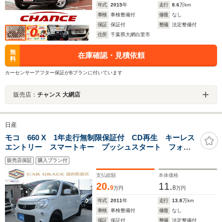
年式
2015
年
走行
8.6
万km
車検
車検整備付
修復
なし
保証
保証付
整備
法定整備付
住所
千葉県大網白里市
無
在庫確認・見積依頼
料
カーセンサーアフター保証がBプランに付いています
販売店：
チャンス 大網店
日産
モコ 660 X 1年走行無制限保証付 CD再生 キーレス
エントリー スマートキー プッシュスタート フォ
グ ウインカー付き電動格納ミラー ライトレベライザ
販売店保証
購入プラン付
ー オートエアコン プライバシーガラス ドアバイザ
ー USB
支払総額
本体価格
20.
11.
9
8
万円
万円
年式
2011
年
走行
13.8
万km
車検
車検整備付
修復
なし
保証
保証付
整備
法定整備付