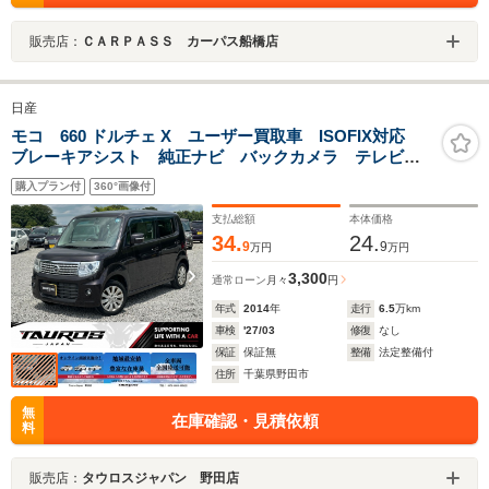
販売店：
ＣＡＲＰＡＳＳ カーパス船橋店
日産
モコ 660 ドルチェ X ユーザー買取車 ISOFIX対応
ブレーキアシスト 純正ナビ バックカメラ テレビ
オートエアコン キーレス パーキングアシスト
購入プラン付
360°画像付
支払総額
本体価格
34.
24.
9
9
万円
万円
3,300
通常ローン
月々
円
年式
2014
年
走行
6.5
万km
車検
'27/03
修復
なし
保証
保証無
整備
法定整備付
住所
千葉県野田市
無
在庫確認・見積依頼
料
販売店：
タウロスジャパン 野田店