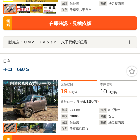
保証
保証無
整備
法定整備無
住所
千葉県八千代市
無
在庫確認・見積依頼
料
販売店：
ＵＭＶ Ｊａｐａｎ 八千代緑が丘店
日産
モコ 660 S
支払総額
本体価格
19.
10.
8
8
万円
万円
6,100
通常ローン
月々
円
年式
2011
年
走行
8.7
万km
車検
'28/06
修復
なし
保証
保証無
整備
法定整備無
住所
千葉県印西市
無