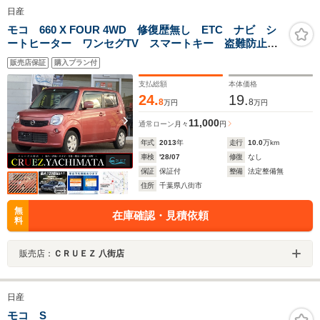
日産
モコ 660 X FOUR 4WD 修復歴無し ETC ナビ シ
ートヒーター ワンセグTV スマートキー 盗難防止装
置 ベンチシート パワステ パワーウインドウ 運転
販売店保証
購入プラン付
席助手席エアバック
支払総額
本体価格
24.
19.
8
8
万円
万円
11,000
通常ローン
月々
円
年式
2013
年
走行
10.0
万km
車検
'28/07
修復
なし
保証
保証付
整備
法定整備無
住所
千葉県八街市
無
在庫確認・見積依頼
料
販売店：
ＣＲＵＥＺ 八街店
日産
モコ S