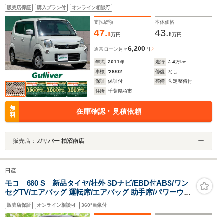
ーポール オートエアコン 電動格納ミラー ドアバイ
販売店保証
購入プラン付
オンライン相談可
ザー ウィンカー付きドアミラー スペアキー 取扱説
明書
支払総額
本体価格
47.
43.
8
8
万円
万円
6,200
通常ローン
月々
円
年式
2011
年
走行
3.4
万km
車検
'28/02
修復
なし
保証
保証付
整備
法定整備付
住所
千葉県柏市
無
在庫確認・見積依頼
料
販売店：
ガリバー 柏沼南店
日産
モコ 660 S 新品タイヤ/社外 SDナビ/EBD付ABS/ワン
セグTV/エアバッグ 運転席/エアバッグ 助手席/パワーウイ
ンドウ/キーレスエントリー/パワーステアリング/盗難防止
販売店保証
オンライン相談可
360°画像付
システム/マニュアルエアコン