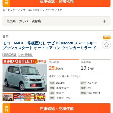
在庫確認・見積依頼
料
カーセンサーアフター保証がBプランに付いています
販売店：
ガリバー 茂原店
日産
NEW
モコ 660 X 修復歴なし ナビ Bluetooth スマートキー
プッシュスタート オートエアコン ウインカーミラー ドア
バイザー プライバシーガラス ベンチシート 整備保証付
販売店保証
360°画像付
支払総額
本体価格
29.
19.
9
9
万円
万円
4,900
通常ローン
月々
円
年式
2011
年
走行
7.6
万km
車検
車検整備付
修復
なし
保証
保証付
整備
法定整備付
住所
千葉県山武市
無
在庫確認・見積依頼
料