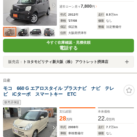
7,800
通常ローン
月々
円
年式
2012
年
走行
8.9
万km
車検
'27/08
修復
なし
保証
保証無
整備
法定整備付
住所
大阪府摂津市
今すぐ在庫確認・見積依頼
電話する
販売店：
トヨタモビリティ新大阪（株） アウトレット摂津店
日産
モコ 660 G エアロスタイル プラスナビ ナビ テレ
ビ iCターボ スマートキー ETC
販売店保証
支払総額
本体価格
28
22.
0
万円
万円
年式
2008
年
走行
7.7
万km
車検
車検整備付
修復
なし