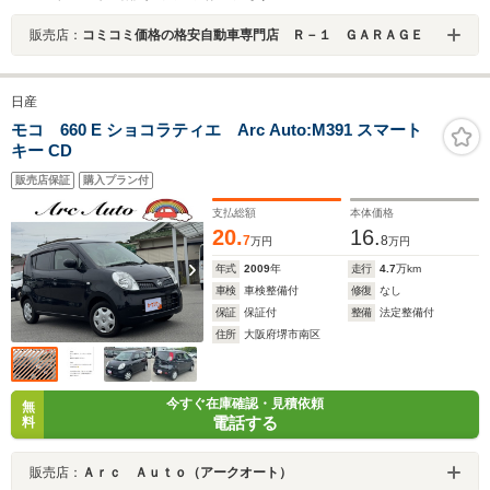
販売店：
コミコミ価格の格安自動車専門店 Ｒ－１ ＧＡＲＡＧＥ
日産
モコ 660 E ショコラティエ Arc Auto:M391 スマート
キー CD
販売店保証
購入プラン付
支払総額
本体価格
20.
16.
7
8
万円
万円
年式
2009
年
走行
4.7
万km
車検
車検整備付
修復
なし
保証
保証付
整備
法定整備付
住所
大阪府堺市南区
今すぐ在庫確認・見積依頼
無
電話する
料
販売店：
Ａｒｃ Ａｕｔｏ（アークオート）