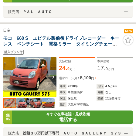
販売店：
ＰＡＬ ＡＵＴＯ
日産
NEW
モコ 660 S ユピテル製前後ドライブレコーダー キー
レス ベンチシート 電格ミラー タイミングチェー
ン Wエアバッグ ABS 盗難防止装置付
購入プラン付
支払総額
本体価格
24.
17.
9
0
万円
万円
5,100
通常ローン
月々
円
年式
2010
年
走行
4.5
万km
車検
車検整備付
修復
なし
保証
保証無
整備
法定整備付
住所
大阪府堺市南区
今すぐ在庫確認・見積依頼
無
電話する
料
販売店：
総額３０万円以下専門 ＡＵＴＯ ＧＡＬＬＥＲＹ ３７３