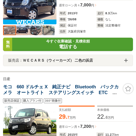
7,000
通常ローン
月々
円
年式
2013
年
走行
8.3
万km
車検
'26/08
修復
なし
保証
保証付
整備
法定整備付
住所
大阪府貝塚市
今すぐ在庫確認・見積依頼
無
電話する
料
販売店：
ＷＥＣＡＲＳ（ウィーカーズ） 二色の浜店
日産
モコ 660 ドルチェ X 純正ナビ Bluetooth バックカ
メラ オートライト ステアリングスイッチ ETC プ
ッシュスタート スマートキー パワーウィンドウ 電
販売店保証
購入プラン付
360°画像付
動格納ミラー 純正14インチアルミホイール フォグラ
ンプ
支払総額
本体価格
29.
22.
7
6
万円
万円
7,200
通常ローン
月々
円
年式
2015
年
走行
11.2
万km