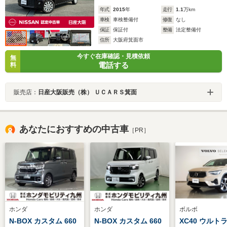
年式
2015
年
走行
1.1
万km
車検
車検整備付
修復
なし
保証
保証付
整備
法定整備付
住所
大阪府箕面市
今すぐ在庫確認・見積依頼
無
電話する
料
販売店：
日産大阪販売（株） ＵＣＡＲＳ箕面
あなたにおすすめの中古車
［PR］
ホンダ
ホンダ
ボルボ
N-BOX カスタム 660
N-BOX カスタム 660
XC40 ウルトラ