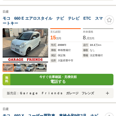
日産
モコ 660 E エアロスタイル ナビ テレビ ETC スマ
ートキー
支払総額
本体価格
15
8.
0
万円
万円
年式
2008
年
走行
10.2
万km
車検
車検整備付
修復
なし
保証
保証無
整備
法定整備付
住所
大阪府豊中市
今すぐ在庫確認・見積依頼
無
電話する
料
販売店：
Ｇａｒａｇｅ Ｆｒｉｅｎｄｓ ガレージ フレンズ
日産
モコ 660 X ユーザー買取車 車検令和9年2月 ナビ