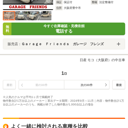
保証
保証付
整備
法定整備付
住所
大阪府豊中市
今すぐ在庫確認・見積依頼
無
電話する
料
販売店：
Ｇａｒａｇｅ Ｆｒｉｅｎｄｓ ガレージ フレンズ
日産 モコ（大阪府）の中古車
1
/3
最初
前の30件
次の30件
最後
※人気のクルマは平均1ヶ月で掲載終了
物件数合計1万台以上のメーカー｜算出データ期間：2024年9月～11月｜内容：物件数合計1万
台以上のメーカーのうち、掲載が終了した物件数が1,000台以上の場合
よく一緒に検討される車種を比較