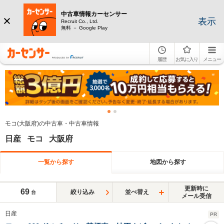
中古車情報カーセンサー
表示
Recruit Co., Ltd.
無料 － Google Play
履歴
お気に入り
メニュー
モコ(大阪府)の中古車・中古車情報
日産 モコ 大阪府
一覧から探す
地図から探す
更新時に
69
絞り込み
並べ替え
台
メール受信
日産
PR