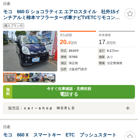
日産
モコ 660 G ショコラティエ エアロスタイル 社外15イ
ンチアルミ柿本マフラーターボ車ナビTVETCリモコンキ
ー
購入プラン付
支払総額
本体価格
20.
17.
9
0
万円
万円
年式
2010
年
走行
9.2
万km
車検
'27/02
修復
あり
保証
保証無
整備
法定整備無
住所
大阪府門真市
今すぐ在庫確認・見積依頼
無
電話する
料
販売店：
ｃａｒ－ｓｈｏｐ ＷＯＲＬＤ
日産
モコ 660 X スマートキー ETC プッシュスタート