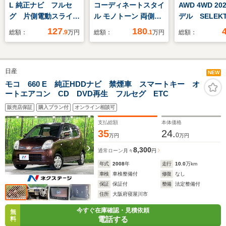
L 純正ナビ フルセ
コーディネートスタイ
AWD 4WD 20
グ 片側電動スライド
ル モノトーン 両側電
デル SELEK
ドア
動スライドドア LED
コールレザー
127
180
総額：
.9
万円
総額：
.1
万円
総額：
ヘッドライト
HarmanKar
Google
日産
NEW
モコ 660 E 純正HDDナビ 禁煙車 スマートキー オ
ートエアコン CD DVD再生 フルセグ ETC
販売店保証
購入プラン付
オンライン相談可
支払総額
本体価格
35
24.
0
万円
万円
8,300
通常ローン
月々
円
年式
2008
年
走行
10.0
万km
車検
車検整備付
修復
なし
保証
保証付
整備
法定整備付
住所
大阪府寝屋川市
今すぐ在庫確認・見積依頼
無
電話する
料