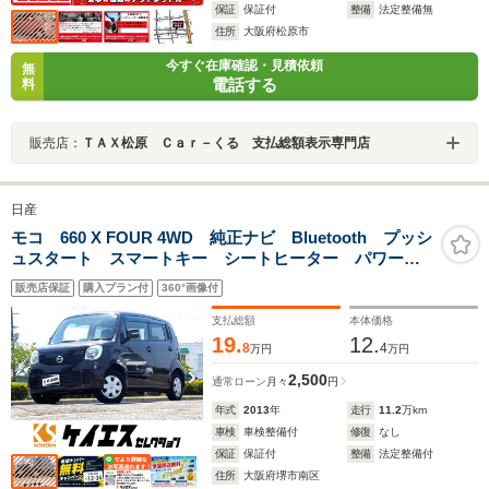
保証
保証付
整備
法定整備無
住所
大阪府松原市
今すぐ在庫確認・見積依頼
無
電話する
料
販売店：
ＴＡＸ松原 Ｃａｒ－くる 支払総額表示専門店
日産
モコ 660 X FOUR 4WD 純正ナビ Bluetooth プッシ
ュスタート スマートキー シートヒーター パワーウ
ィンドウ 電動格納ミラー オートエアコン フロント
販売店保証
購入プラン付
360°画像付
フォグランプ 純正鉄チンホイール
支払総額
本体価格
19.
12.
8
4
万円
万円
2,500
通常ローン
月々
円
年式
2013
年
走行
11.2
万km
車検
車検整備付
修復
なし
保証
保証付
整備
法定整備付
住所
大阪府堺市南区