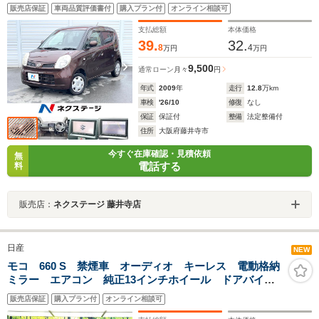
ト オートエアコン CD再生 地デジ
販売店保証
車両品質評価書付
購入プラン付
オンライン相談可
支払総額
本体価格
39.
32.
8
4
万円
万円
9,500
通常ローン
月々
円
年式
2009
年
走行
12.8
万km
車検
'26/10
修復
なし
保証
保証付
整備
法定整備付
住所
大阪府藤井寺市
今すぐ在庫確認・見積依頼
無
電話する
料
販売店：
ネクステージ 藤井寺店
日産
NEW
モコ 660 S 禁煙車 オーディオ キーレス 電動格納
ミラー エアコン 純正13インチホイール ドアバイザ
ー フロアマット
販売店保証
購入プラン付
オンライン相談可