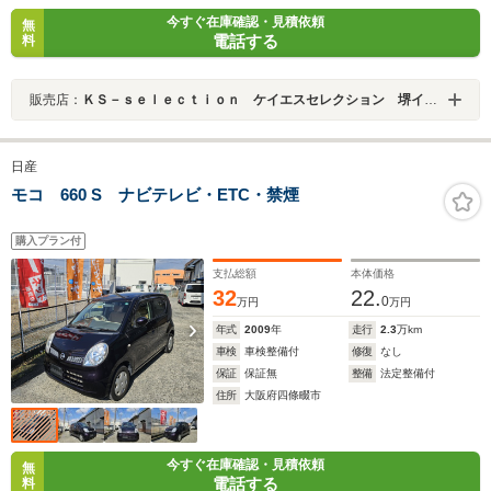
今すぐ在庫確認・見積依頼
無
電話する
料
販売店：
ＫＳ－ｓｅｌｅｃｔｉｏｎ ケイエスセレクション 堺インター店
日産
モコ 660 S ナビテレビ・ETC・禁煙
購入プラン付
支払総額
本体価格
32
22.
0
万円
万円
年式
2009
年
走行
2.3
万km
車検
車検整備付
修復
なし
保証
保証無
整備
法定整備付
住所
大阪府四條畷市
今すぐ在庫確認・見積依頼
無
電話する
料