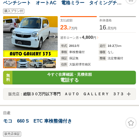
ベンチシート オートAC 電格ミラー タイミングチェ
ーン Wエアバッグ ABS 盗難防止装置付 コンピュ
購入プラン付
ーター診断済 MRワゴンOEM
支払総額
本体価格
23.
16.
7
0
万円
万円
4,800
通常ローン
月々
円
年式
2011
年
走行
10.2
万km
車検
車検整備付
修復
なし
保証
保証無
整備
法定整備付
住所
大阪府堺市南区
今すぐ在庫確認・見積依頼
無
電話する
料
販売店：
総額３０万円以下専門 ＡＵＴＯ ＧＡＬＬＥＲＹ ３７３
日産
モコ 660 S ETC 車検整備付き
販売店保証