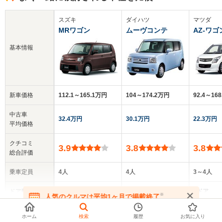
スズキ
ダイハツ
マツダ
MRワゴン
ムーヴコンテ
AZ-ワゴ
基本情報
新車価格
112.1～165.1万円
104～174.2万円
92.4～16
中古車
32.4万円
30.1万円
22.3万円
平均価格
クチコミ
3.9
3.8
3.8
総合評価
乗車定員
4人
4人
3～4人
ドア数
5ドア
5ドア
5ドア
※
人気のクルマは平均1ヶ月で掲載終了
▼
全てを表示する
在庫が無くなる前にお問い合わせください
ホーム
検索
履歴
お気に入り
全高
全高
全高