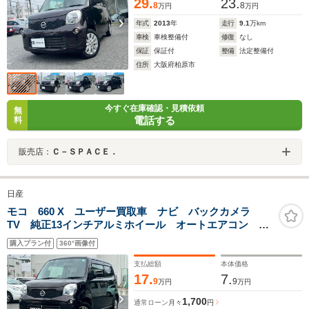
29.
23.
8
8
万円
万円
年式
2013
年
走行
9.1
万km
車検
車検整備付
修復
なし
保証
保証付
整備
法定整備付
住所
大阪府柏原市
今すぐ在庫確認・見積依頼
無
電話する
料
販売店：
Ｃ－ＳＰＡＣＥ．
日産
モコ 660 X ユーザー買取車 ナビ バックカメラ
TV 純正13インチアルミホイール オートエアコン
ETC スマートキープッシュスタート パワーウィンド
購入プラン付
360°画像付
ウ
支払総額
本体価格
17.
7.
9
9
万円
万円
1,700
通常ローン
月々
円