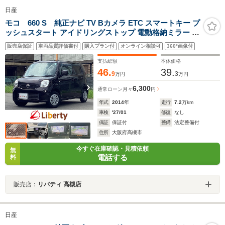
日産
モコ 660 S 純正ナビ TV Bカメラ ETC スマートキー プ
ッシュスタート アイドリングストップ 電動格納ミラー ヘ
ッドライトレベライザー
販売店保証
車両品質評価書付
購入プラン付
オンライン相談可
360°画像付
支払総額
本体価格
46.
39.
9
3
万円
万円
6,300
通常ローン
月々
円
年式
2014
年
走行
7.2
万km
車検
'27/01
修復
なし
保証
保証付
整備
法定整備付
住所
大阪府高槻市
今すぐ在庫確認・見積依頼
無
電話する
料
販売店：
リバティ 高槻店
日産