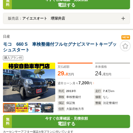
無
電話する
料
販売店：
アイエスオート 堺深井店
日産
NEW
モコ 660 S 車検整備付フルセグナビスマートキープッ
シュスタート
購入プラン付
支払総額
本体価格
29.
24.
8
8
万円
万円
7,200
通常ローン
月々
円
年式
2013
年
走行
7.8
万km
車検
車検整備付
修復
なし
保証
保証無
整備
法定整備付
住所
大阪府枚方市
今すぐ在庫確認・見積依頼
無
電話する
料
カーセンサーアフター保証がBプランに付いています