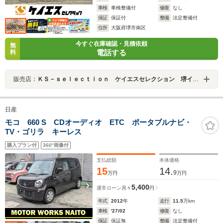
車検
車検整備付
修復
なし
保証
保証付
整備
法定整備付
住所
大阪府堺市南区
今すぐ在庫確認・見積依頼
無
電話する
料
販売店：
ＫＳ－ｓｅｌｅｃｔｉｏｎ ケイエスセレクション 堺インター店
日産
モコ 660 S CDオーディオ ETC ポータブルナビ・
TV・ゴリラ キーレス
購入プラン付
360°画像付
支払総額
本体価格
15
14.
9
万円
万円
5,400
通常ローン
月々
円
年式
2012
年
走行
11.5
万km
車検
'27/02
修復
なし
保証
保証無
整備
法定整備付