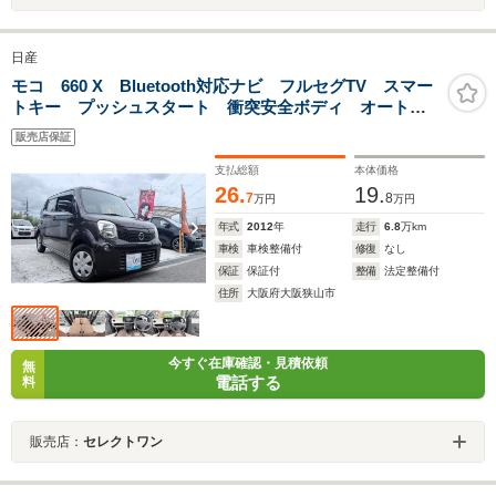
日産
モコ 660 X Bluetooth対応ナビ フルセグTV スマー
トキー プッシュスタート 衝突安全ボディ オートエ
アコン 走行68212キロ DVD再生 ETC 走行無制限保
販売店保証
証付き フルフラットシート 最短即日
支払総額
本体価格
26.
19.
7
8
万円
万円
年式
2012
年
走行
6.8
万km
車検
車検整備付
修復
なし
保証
保証付
整備
法定整備付
住所
大阪府大阪狭山市
今すぐ在庫確認・見積依頼
無
電話する
料
販売店：
セレクトワン