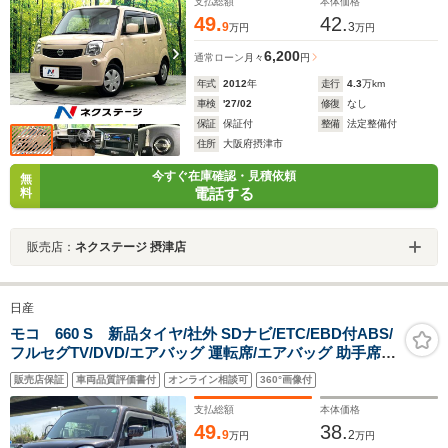
支払総額
本体価格
49.
42.
9
3
万円
万円
6,200
通常ローン
月々
円
年式
2012
年
走行
4.3
万km
車検
'27/02
修復
なし
保証
保証付
整備
法定整備付
住所
大阪府摂津市
今すぐ在庫確認・見積依頼
無
電話する
料
販売店：
ネクステージ 摂津店
日産
モコ 660 S 新品タイヤ/社外 SDナビ/ETC/EBD付ABS/
フルセグTV/DVD/エアバッグ 運転席/エアバッグ 助手席/
パワーウインドウ/キーレスエントリー/パワーステアリン
販売店保証
車両品質評価書付
オンライン相談可
360°画像付
グ/盗難防止システム
支払総額
本体価格
49.
38.
9
2
万円
万円