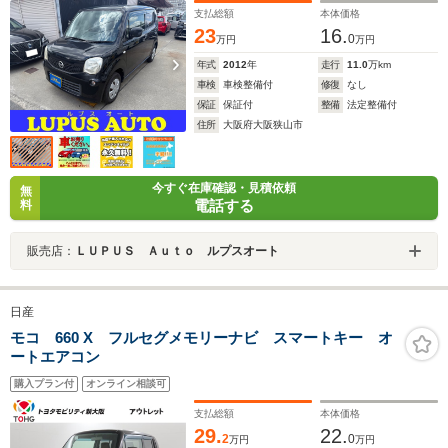
支払総額
本体価格
23
16.
0
万円
万円
年式
2012
年
走行
11.0
万km
車検
車検整備付
修復
なし
保証
保証付
整備
法定整備付
住所
大阪府大阪狭山市
今すぐ在庫確認・見積依頼
無
電話する
料
販売店：
ＬＵＰＵＳ Ａｕｔｏ ルプスオート
日産
モコ 660 X フルセグメモリーナビ スマートキー オ
ートエアコン
購入プラン付
オンライン相談可
支払総額
本体価格
29.
22.
2
0
万円
万円