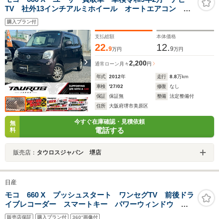
TV 社外13インチアルミホイール オートエアコン
ETC スマートキープッシュスタート パワーウィンド
購入プラン付
ウ
支払総額
本体価格
22.
12.
9
9
万円
万円
2,200
通常ローン
月々
円
年式
2012
年
走行
8.8
万km
車検
'27/02
修復
なし
保証
保証無
整備
法定整備付
住所
大阪府堺市美原区
今すぐ在庫確認・見積依頼
無
電話する
料
販売店：
タウロスジャパン 堺店
日産
モコ 660 X プッシュスタート ワンセグTV 前後ドラ
イブレコーダー スマートキー パワーウィンドウ
ETC レベライザー 電動格納ミラー フロントフォグ
販売店保証
購入プラン付
360°画像付