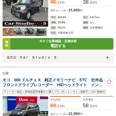
46.
38.
5
0
万円
万円
15,900
通常ローン
月々
円
年式
2014
年
走行
4.0
万km
車検
'27/06
修復
なし
保証
保証付
整備
法定整備付
住所
大阪府枚方市
今すぐ在庫確認・見積依頼
無
電話する
料
販売店：
Ｃａｒ Ｓｔｕｄｉｏ ５
日産
モコ 660 ドルチェ X 純正メモリーナビ ETC 社外品
フロントドライブレコーダー HIDヘッドライト インテ
リジェントキー
ディーラー保証
車両品質評価書付
購入プラン付
オンライン相談可
360°画像付
支払総額
本体価格
69.
58.
5
0
万円
万円
21,900
通常ローン
月々
円