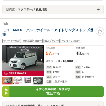
販売店：
ネクステージ 寝屋川店
日産
モコ 660 X アルミホイール・アイドリングストップ機
能
ディーラー保証
車両品質評価書付
購入プラン付
オンライン相談可
支払総額
本体価格
57.
48.
2
0
万円
万円
18,000
通常ローン
月々
円
年式
2014
年
走行
3.4
万km
車検
'27/07
修復
なし
保証
保証付
整備
法定整備付
住所
大阪府八尾市
今すぐ在庫確認・見積依頼
無
電話する
料
販売店：
日産大阪販売（株） ＵＣＡＲＳ八尾