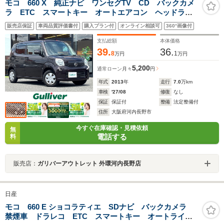
モコ 660 X 純正ナビ ワンセグTV CD バックカメ
ラ ETC スマートキー オートエアコン ヘッドライ
トレベライザー ウィンカードアミラー 禁煙車 フロ
販売店保証
車両品質評価書付
購入プラン付
オンライン相談可
360°画像付
アマット
支払総額
本体価格
39.
36.
8
1
万円
万円
5,200
通常ローン
月々
円
年式
2013
年
走行
7.0
万km
車検
'27/08
修復
なし
保証
保証付
整備
法定整備付
住所
大阪府河内長野市
今すぐ在庫確認・見積依頼
無
電話する
料
販売店：
ガリバーアウトレット 外環河内長野店
日産
モコ 660 E ショコラティエ SDナビ バックカメラ
禁煙車 ドラレコ ETC スマートキー オートライ