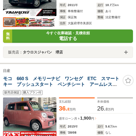
年式
2011
年
走行
10.7
万km
車検
車検整備付
修復
あり
保証
保証無
整備
法定整備付
住所
大阪府堺市美原区
今すぐ在庫確認・見積依頼
無
電話する
料
販売店：
タウロスジャパン 堺店
日産
モコ 660 S メモリーナビ ワンセグ ETC スマート
キー プッシュスタート ベンチシート アームレス
ト 純正セキュリティ
販売店保証
購入プラン付
支払総額
本体価格
36.
26.
8
8
万円
万円
1,900
通常ローン
月々
円
年式
2015
年
走行
5.6
万km
車検
'28/08
修復
なし