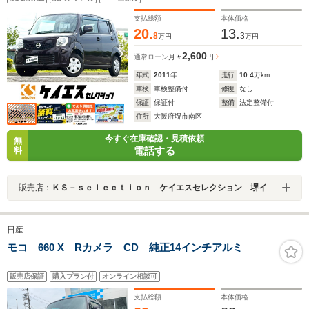
ランプ オートエアコン
支払総額
本体価格
20.
13.
8
3
万円
万円
2,600
通常ローン
月々
円
年式
2011
年
走行
10.4
万km
車検
車検整備付
修復
なし
保証
保証付
整備
法定整備付
住所
大阪府堺市南区
今すぐ在庫確認・見積依頼
無
電話する
料
販売店：
ＫＳ－ｓｅｌｅｃｔｉｏｎ ケイエスセレクション 堺インター店
日産
モコ 660 X Rカメラ CD 純正14インチアルミ
販売店保証
購入プラン付
オンライン相談可
支払総額
本体価格