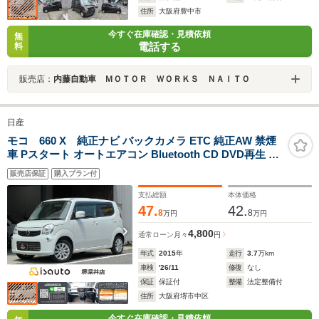
住所
大阪府豊中市
今すぐ在庫確認・見積依頼
無
電話する
料
販売店：
内藤自動車 ＭＯＴＯＲ ＷＯＲＫＳ ＮＡＩＴＯ
日産
モコ 660 X 純正ナビ バックカメラ ETC 純正AW 禁煙
車 Pスタート オートエアコン Bluetooth CD DVD再生 フ
ルセグ アイドリングストップ
販売店保証
購入プラン付
支払総額
本体価格
47.
42.
8
8
万円
万円
4,800
通常ローン
月々
円
年式
2015
年
走行
3.7
万km
車検
'26/11
修復
なし
保証
保証付
整備
法定整備付
住所
大阪府堺市中区
今すぐ在庫確認・見積依頼