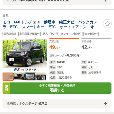
日産
モコ 660 ドルチェ X 禁煙車 純正ナビ バックカメ
ラ ETC スマートキー ETC オートエアコン オー
トライト BLUETOOTH 純正14インチアルミホイー
販売店保証
車両品質評価書付
購入プラン付
オンライン相談可
360°画像付
ル HIDヘッドライト アイドリングストップ レザー調
シート
支払総額
本体価格
49.
42.
9
5
万円
万円
6,200
通常ローン
月々
円
年式
2013
年
走行
8.1
万km
車検
'26/11
修復
なし
保証
保証付
整備
法定整備付
住所
大阪府摂津市
今すぐ在庫確認・見積依頼
無
電話する
料
販売店：
ネクステージ 摂津店