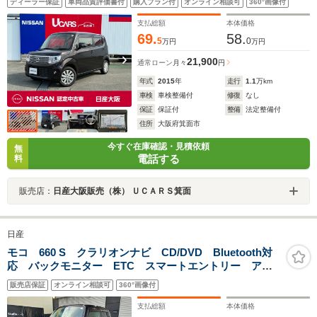
ディーラー保証
車両品質評価書付
購入プラン付
オンライン相談可
360°画像付
支払総額
本体価格
69.
58.
5
0
万円
万円
21,900
通常ローン
月々
円
年式
2015
年
走行
1.1
万km
車検
車検整備付
修復
なし
保証
保証付
整備
法定整備付
住所
大阪府箕面市
今すぐ在庫確認・見積依頼
無
電話する
料
販売店：
日産大阪販売（株） ＵＣＡＲＳ箕面
日産
モコ 660 S クラリオンナビ CD/DVD Bluetooth対
応 バックモニター ETC スマートエントリー アイ
ドリングストップ
販売店保証
オンライン相談可
360°画像付
支払総額
本体価格