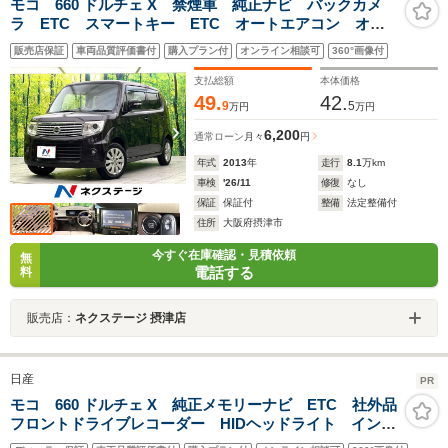
モコ 660 ドルチェ X 禁煙車 純正ナビ バックカメ
ラ ETC スマートキー ETC オートエアコン オー
トライト BLUETOOTH 純正14インチアルミホイー
販売店保証
車両品質評価書付
購入プラン付
オンライン相談可
360°画像付
ル HIDヘッドライト アイドリングストップ レザー調
シート
支払総額
本体価格
49.
42.
9
5
万円
万円
6,200
通常ローン
月々
円
年式
2013
年
走行
8.1
万km
車検
'26/11
修復
なし
保証
保証付
整備
法定整備付
住所
大阪府摂津市
今すぐ在庫確認・見積依頼
無
電話する
料
販売店：
ネクステージ 摂津店
日産
PR
モコ 660 ドルチェ X 純正メモリーナビ ETC 社外品
フロントドライブレコーダー HIDヘッドライト インテ
リジェントキー