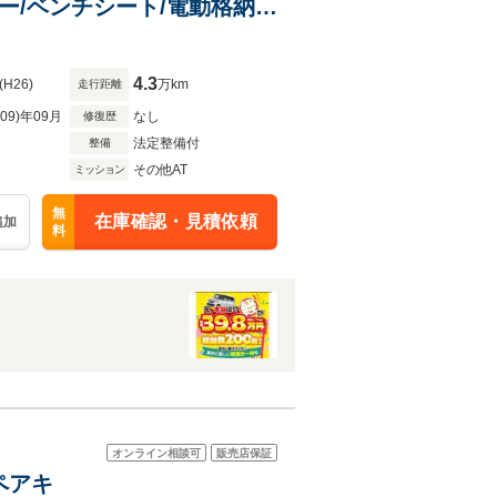
ー/ベンチシート/電動格納ミ
4.3
(H26)
万km
走行距離
R09)年09月
なし
修復歴
法定整備付
整備
その他AT
ミッション
無
在庫確認・見積依頼
追加
料
オンライン相談可
販売店保証
ペアキ