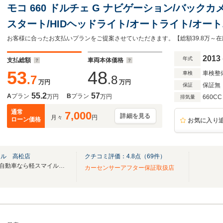
モコ 660 ドルチェ G ナビゲーション/バック
スタート/HIDヘッドライト/オートライト/オー
ンプ/アイドリングストップ/電動格納ミラー/フ
2013
年式
支払総額
車両本体価格
53
48
車検整
車検
.7
.8
万円
万円
保証無
保証
55.2
57
A
プラン
B
プラン
万円
万円
660CC
排気量
通常
7,000
詳細を見る
月々
円
ローン価格
お気に入り
イル 高松店
クチコミ評価：
4.8
点（
69
件）
2024年6月1日オープン！「 軽自動車なら軽スマイル高松」が2周年を迎えました！！
カーセンサーアフター保証取扱店