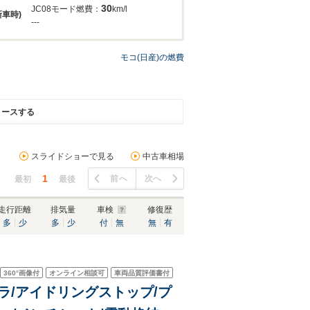
30
JC08モード燃費：
km/l
新車時)
---
モコ(日産)の燃費
リースする
スライドショーで見る
中古車相場
1
前へ
次へ
最初
最後
走行距離
排気量
車検
修復歴
多
少
多
少
付
無
無
有
360°
画像付
オンライン相談可
車両品質評価書付
カメラ/アイドリングストップ/プ