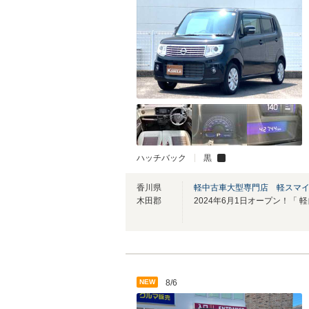
ハッチバック
黒
香川県
軽中古車大型専門店 軽スマ
木田郡
NEW
8/6