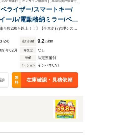
360°
画像付
オンライン相談可
車両品質評価書付
トレベライザー/スマートキー/
イール/電動格納ミラー/ベン
お客様に合ったお支払いプランをご提案させていただきます。【総額39.8万～在庫台数200台以上！！】【全車走行管理システムチェック・カーセンサー認定AIＳの認定書】
9.2
(H24)
万km
走行距離
R09)年02月
なし
修復歴
法定整備付
整備
インパネCVT
ミッション
無
在庫確認・見積依頼
追加
料