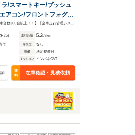
カメラ/スマートキー/プッシュ
トエアコン/フロントフォグラ
ロアマット/サイドバイザー
お客様に合ったお支払いプランをご提案させていただきます。【総額39.8万～在庫台数200台以上！！】【全車走行管理システムチェック・カーセンサー認定AIＳの認定書】
5.3
(H25)
万km
走行距離
備付
なし
修復歴
法定整備付
整備
インパネCVT
ミッション
無
在庫確認・見積依頼
追加
料