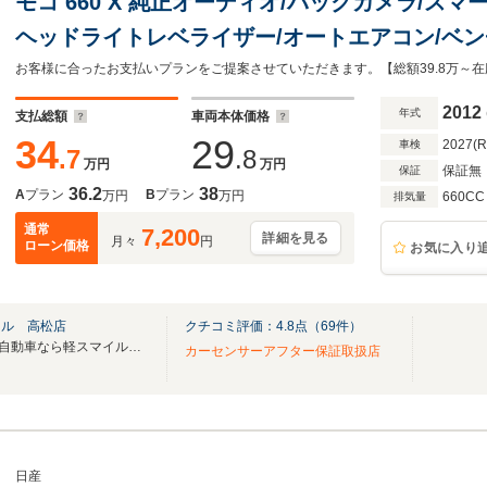
モコ 660 X 純正オーディオ/バックカメラ/ス
ヘッドライトレベライザー/オートエアコン/ベン
外アルミホイール/フロアマット/サイドバイザー
2012
年式
支払総額
車両本体価格
34
29
2027(
車検
.7
.8
万円
万円
保証無
保証
36.2
38
A
プラン
B
プラン
万円
万円
660CC
排気量
通常
7,200
詳細を見る
月々
円
ローン価格
お気に入り
イル 高松店
クチコミ評価：
4.8
点（
69
件）
2024年6月1日オープン！「 軽自動車なら軽スマイル高松」が2周年を迎えました！！
カーセンサーアフター保証取扱店
日産