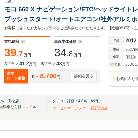
日産
モコ 660 X ナビゲーション/ETC/ヘッドライ
プッシュスタート/オートエアコン/社外アルミホ
チシート/ウィンカーミラー/フロアマット
2012
年式
支払総額
車両本体価格
39
34
2027(
車検
.7
.8
万円
万円
保証無
保証
41.2
43
A
プラン
B
プラン
万円
万円
660CC
排気量
通常
8,700
詳細を見る
月々
円
ローン価格
お気に入り
イル 高松店
クチコミ評価：
4.8
点（
69
件）
2024年6月1日オープン！「 軽自動車なら軽スマイル高松」が2周年を迎えました！！
カーセンサーアフター保証取扱店