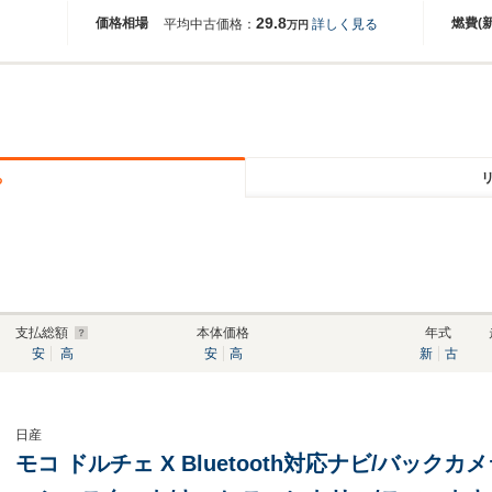
29.8
価格相場
燃費(
平均中古価格：
詳しく見る
万円
る
支払総額
本体価格
年式
安
高
安
高
新
古
日産
モコ ドルチェ X Bluetooth対応ナビ/バック