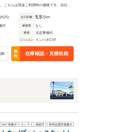
【◆(株)IDOMが運営する【じしゃロン高松店】の自社ローン対象車両になります。こちらは現金ご利用時の価格です。自社ローンご希望の方は別途その旨お申付け下さい。◆】◇純正7インチ
5.5
(H25)
万km
走行距離
備付
なし
修復歴
法定整備付
整備
インパネCVT
ミッション
無
在庫確認・見積依頼
追加
料
360°
画像付
オンライン相談可
車両品質評価書付