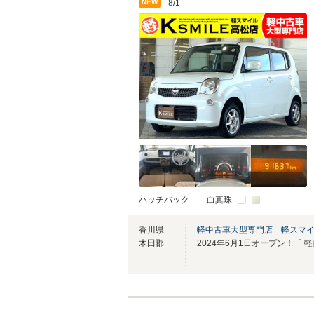
NEW
8/1
ハッチバック
白真珠
香川県
軽中古車大型専門店 軽スマ
木田郡