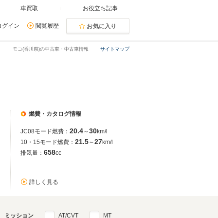
車買取
お役立ち記事
ログイン
閲覧履歴
お気に入り
モコ(香川県)の中古車・中古車情報
サイトマップ
燃費・カタログ情報
20.4
30
JC08モード燃費：
～
km/l
21.5
27
10・15モード燃費：
～
km/l
658
排気量：
cc
詳しく見る
ミッション
AT/CVT
MT