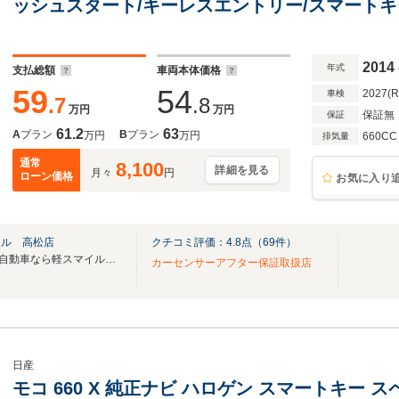
ッシュスタート/キーレスエントリー/スマートキ
ラー/オートエアコン
2014
年式
支払総額
車両本体価格
59
54
2027(
車検
.7
.8
万円
万円
保証無
保証
61.2
63
A
プラン
B
プラン
万円
万円
660CC
排気量
通常
8,100
詳細を見る
月々
円
ローン価格
お気に入り
イル 高松店
クチコミ評価：
4.8
点（
69
件）
2024年6月1日オープン！「 軽自動車なら軽スマイル高松」が2周年を迎えました！！
カーセンサーアフター保証取扱店
日産
モコ 660 X 純正ナビ ハロゲン スマートキー ス