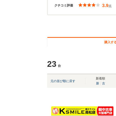
3.9
クチコミ評価
点
購入す
23
台
新着順
元の並び順に戻す
新
古