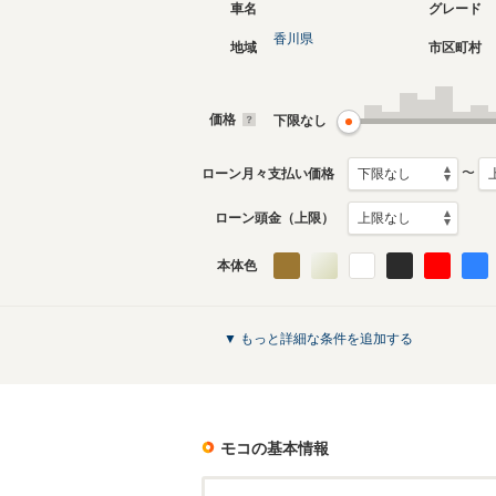
車名
グレード
香川県
地域
市区町村
3代目
2代目
2011年2月～2016年5月
2006年2
生産モデル
生産モデ
価格
下限なし
モコのカタログを見る
〜
ローン月々支払い価格
ローン頭金（上限）
本体色
▼ もっと詳細な条件を追加する
モコ
の基本情報