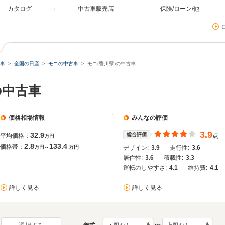
カタログ
中古車販売店
保険/ローン/他
車
全国の日産
モコの中古車
モコ(香川県)の中古車
の中古車
価格相場情報
みんなの評価
3.9
32.9
総合評価
平均価格：
点
万円
2.8
133.4
価格帯：
万円～
万円
デザイン:
3.9
走行性:
3.6
居住性:
3.6
積載性:
3.3
運転のしやすさ:
4.1
維持費:
4.1
詳しく見る
詳しく見る