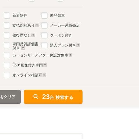
新着物件
未登録車
支払総額あり
メーカー系販売店
修復歴なし
クーポン付き
車両品質評価書
購入プラン付き
付き
カーセンサーアフター保証対象車
360
°画像付き車両
オンライン相談可
23
件をクリア
台 検索する