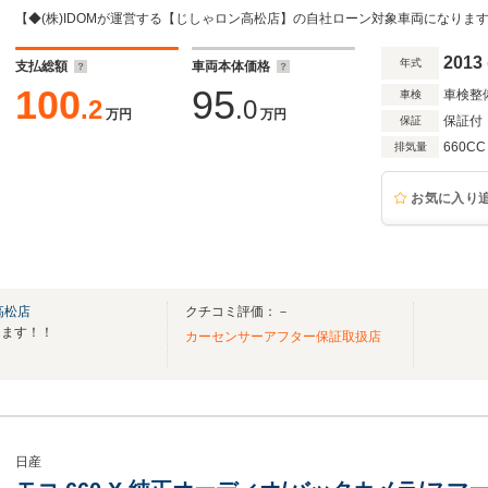
2013
年式
支払総額
車両本体価格
100
95
車検整
車検
.2
.0
万円
万円
保証付
保証
660CC
排気量
お気に入り
高松店
クチコミ評価：－
ります！！
カーセンサーアフター保証取扱店
日産