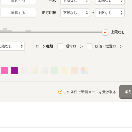
〜
年式
選択する
〜
走行距離
選択する
初代
月～2011年1月
2002年4月～2006年1月
ル
生産モデル
上限なし
ローン種類
通常ローン
残価・据置ローン
この条件で新着メールを受け取る
条