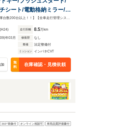
マートキー/プッシュスタート/
チシート/電動格納ミラー/社
お客様に合ったお支払いプランをご提案させていただきます。【総額39.8万～在庫台数200台以上！！】【全車走行管理システムチェック・カーセンサー認定AIＳの認定書】
8.5
(H24)
万km
走行距離
R09)年03月
なし
修復歴
法定整備付
整備
インパネCVT
ミッション
無
在庫確認・見積依頼
追加
料
360°
画像付
オンライン相談可
車両品質評価書付