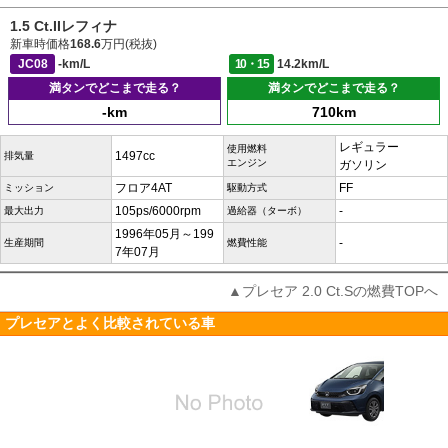
1.5 Ct.IIレフィナ
新車時価格
168.6
万円(税抜)
JC08
-km/L
10・15
14.2km/L
満タンでどこまで走る？
満タンでどこまで走る？
-km
710km
レギュラー
使用燃料
1497cc
排気量
エンジン
ガソリン
フロア4AT
FF
ミッション
駆動方式
105ps/6000rpm
-
最大出力
過給器（ターボ）
1996年05月～199
-
生産期間
燃費性能
7年07月
▲プレセア 2.0 Ct.Sの燃費TOPへ
プレセアとよく比較されている車