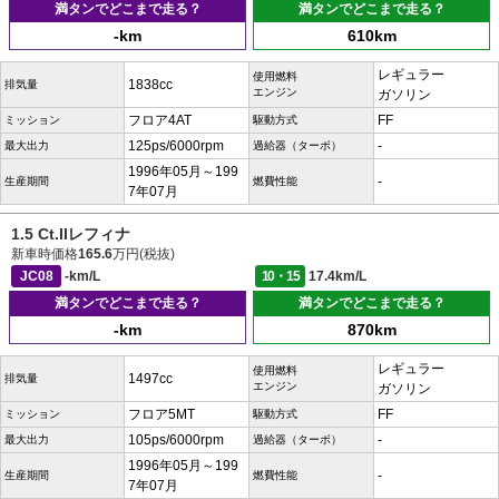
満タンでどこまで走る？
満タンでどこまで走る？
-km
610km
レギュラー
使用燃料
1838cc
排気量
エンジン
ガソリン
フロア4AT
FF
ミッション
駆動方式
125ps/6000rpm
-
最大出力
過給器（ターボ）
1996年05月～199
-
生産期間
燃費性能
7年07月
1.5 Ct.IIレフィナ
新車時価格
165.6
万円(税抜)
JC08
-km/L
10・15
17.4km/L
満タンでどこまで走る？
満タンでどこまで走る？
-km
870km
レギュラー
使用燃料
1497cc
排気量
エンジン
ガソリン
フロア5MT
FF
ミッション
駆動方式
105ps/6000rpm
-
最大出力
過給器（ターボ）
1996年05月～199
-
生産期間
燃費性能
7年07月