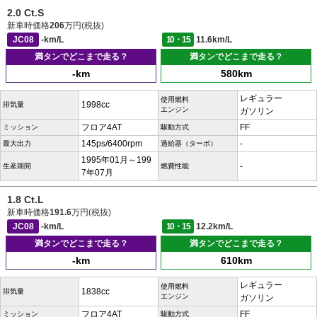
2.0 Ct.S
新車時価格
206
万円(税抜)
JC08
-km/L
10・15
11.6km/L
満タンでどこまで走る？
満タンでどこまで走る？
-km
580km
レギュラー
使用燃料
1998cc
排気量
エンジン
ガソリン
フロア4AT
FF
ミッション
駆動方式
145ps/6400rpm
-
最大出力
過給器（ターボ）
1995年01月～199
-
生産期間
燃費性能
7年07月
1.8 Ct.L
新車時価格
191.6
万円(税抜)
JC08
-km/L
10・15
12.2km/L
満タンでどこまで走る？
満タンでどこまで走る？
-km
610km
レギュラー
使用燃料
1838cc
排気量
エンジン
ガソリン
フロア4AT
FF
ミッション
駆動方式