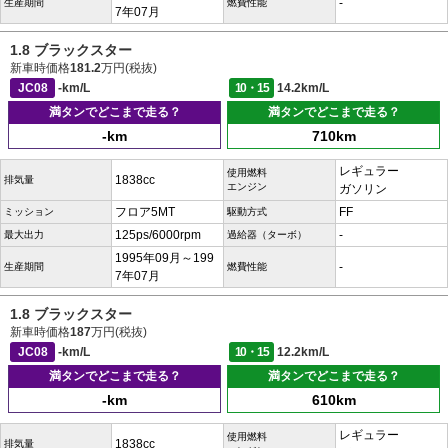
-
生産期間
燃費性能
7年07月
1.8 ブラックスター
新車時価格
181.2
万円(税抜)
JC08
-km/L
10・15
14.2km/L
満タンでどこまで走る？
満タンでどこまで走る？
-km
710km
レギュラー
使用燃料
1838cc
排気量
エンジン
ガソリン
フロア5MT
FF
ミッション
駆動方式
125ps/6000rpm
-
最大出力
過給器（ターボ）
1995年09月～199
-
生産期間
燃費性能
7年07月
1.8 ブラックスター
新車時価格
187
万円(税抜)
JC08
-km/L
10・15
12.2km/L
満タンでどこまで走る？
満タンでどこまで走る？
-km
610km
レギュラー
使用燃料
1838cc
排気量