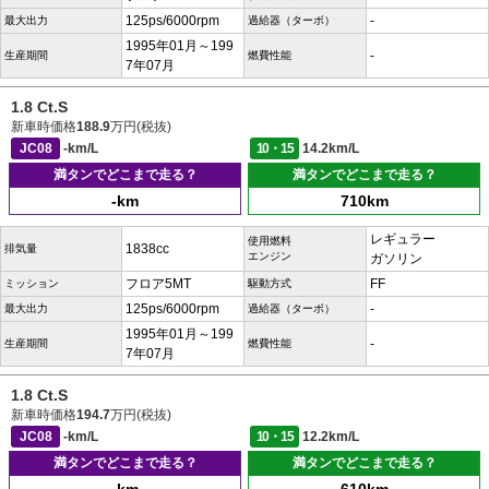
125ps/6000rpm
-
最大出力
過給器（ターボ）
1995年01月～199
-
生産期間
燃費性能
7年07月
1.8 Ct.S
新車時価格
188.9
万円(税抜)
JC08
-km/L
10・15
14.2km/L
満タンでどこまで走る？
満タンでどこまで走る？
-km
710km
レギュラー
使用燃料
1838cc
排気量
エンジン
ガソリン
フロア5MT
FF
ミッション
駆動方式
125ps/6000rpm
-
最大出力
過給器（ターボ）
1995年01月～199
-
生産期間
燃費性能
7年07月
1.8 Ct.S
新車時価格
194.7
万円(税抜)
JC08
-km/L
10・15
12.2km/L
満タンでどこまで走る？
満タンでどこまで走る？