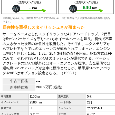
（燃費×タンク容量）
（燃費×タンク容量）
-
640
km
km
※燃費は定められた試験条件の下での数値のため、走行条件等により実際の燃料消費率は異な
ります。
居住性を重視しスタイリッシュさが薄まった
サニーをベースとしたスタイリッシュな4ドアハードトップ。2代目
は5ナンバーサイズを守りつつもホイールベースを延長。初代で不満
の大きかった後席の居住性を改善した。その半面、エクステリアか
らプレセアならではのエッセンスが薄められてしまった。エンジン
は初代と同じく1.5L、1.8L、2Lと3種類の直4を用意。駆動方式はFF
のみで、それぞれ5MTと4ATのミッションが選択できる。ベーシッ
クグレードの1.5Ct.I以外にはオートエアコンが標準。安全装備では
運転席SRSエアバッグが全車に標準となるが、助手席SRSエアバッ
グやABSはオプション設定となる。（1995.1）
中古車価格
---
200.2
万円(税抜)
新車時価格
1100kg
5名
車両重量
乗車定員
2580mm
2列
ホイールベース
シート列数
FF
フロア5MT
駆動方式
ミッション
フロア
4ドア
ミッション位置
ドア数