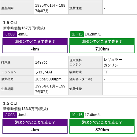
1995年01月～199
-
生産期間
燃費性能
7年07月
1.5 Ct.II
新車時価格
167
万円(税抜)
JC08
-km/L
10・15
14.2km/L
満タンでどこまで走る？
満タンでどこまで走る？
-km
710km
レギュラー
使用燃料
1497cc
排気量
エンジン
ガソリン
フロア4AT
FF
ミッション
駆動方式
105ps/6000rpm
-
最大出力
過給器（ターボ）
1995年01月～199
-
生産期間
燃費性能
7年07月
1.5 Ct.I
新車時価格
133.6
万円(税抜)
JC08
-km/L
10・15
17.4km/L
満タンでどこまで走る？
満タンでどこまで走る？
-km
870km