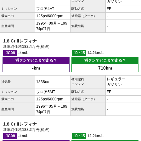
エンジン
ガソリン
フロア4AT
FF
ミッション
駆動方式
125ps/6000rpm
-
最大出力
過給器（ターボ）
1995年09月～199
-
生産期間
燃費性能
7年07月
1.8 Ct.IIレフィナ
新車時価格
182.4
万円(税抜)
JC08
-km/L
10・15
14.2km/L
満タンでどこまで走る？
満タンでどこまで走る？
-km
710km
レギュラー
使用燃料
1838cc
排気量
エンジン
ガソリン
フロア5MT
FF
ミッション
駆動方式
125ps/6000rpm
-
最大出力
過給器（ターボ）
1996年05月～199
-
生産期間
燃費性能
7年07月
1.8 Ct.IIレフィナ
新車時価格
188.2
万円(税抜)
JC08
-km/L
10・15
12.2km/L