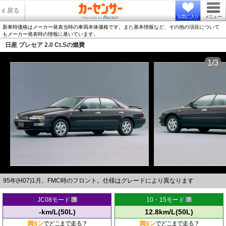
戻る
お気に入り
メニュー
新車時価格はメーカー発表当時の車両本体価格です。また基本情報など、その他の項目について
もメーカー発表時の情報に基いています。
日産 プレセア 2.0 Ct.Sの燃費
1/3
95年(H07)1月、FMC時のフロント。仕様はグレードにより異なります
JC08モード
10・15モード
-km/L(50L)
12.8km/L(50L)
満タン
でどこまで走る？
満タン
でどこまで走る？