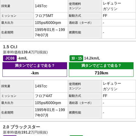
レギュラー
使用燃料
1497cc
排気量
エンジン
ガソリン
フロア5MT
FF
ミッション
駆動方式
105ps/6000rpm
-
最大出力
過給器（ターボ）
1995年01月～199
-
生産期間
燃費性能
7年07月
1.5 Ct.I
新車時価格
139.4
万円(税抜)
JC08
-km/L
10・15
14.2km/L
満タンでどこまで走る？
満タンでどこまで走る？
-km
710km
レギュラー
使用燃料
1497cc
排気量
エンジン
ガソリン
フロア4AT
FF
ミッション
駆動方式
105ps/6000rpm
-
最大出力
過給器（ターボ）
1995年01月～199
-
生産期間
燃費性能
7年07月
2.0 ブラックスター
新車時価格
191.2
万円(税抜)