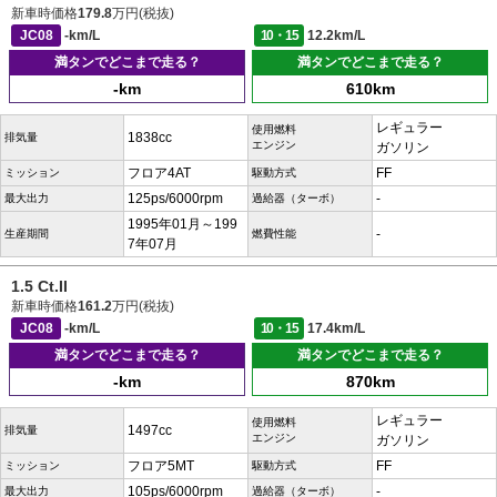
新車時価格
179.8
万円(税抜)
JC08
-km/L
10・15
12.2km/L
満タンでどこまで走る？
満タンでどこまで走る？
-km
610km
レギュラー
使用燃料
1838cc
排気量
エンジン
ガソリン
フロア4AT
FF
ミッション
駆動方式
125ps/6000rpm
-
最大出力
過給器（ターボ）
1995年01月～199
-
生産期間
燃費性能
7年07月
1.5 Ct.II
新車時価格
161.2
万円(税抜)
JC08
-km/L
10・15
17.4km/L
満タンでどこまで走る？
満タンでどこまで走る？
-km
870km
レギュラー
使用燃料
1497cc
排気量
エンジン
ガソリン
フロア5MT
FF
ミッション
駆動方式
105ps/6000rpm
-
最大出力
過給器（ターボ）