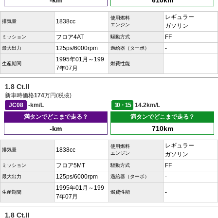
-km
610km
レギュラー
使用燃料
1838cc
排気量
エンジン
ガソリン
フロア4AT
FF
ミッション
駆動方式
125ps/6000rpm
-
最大出力
過給器（ターボ）
1995年01月～199
-
生産期間
燃費性能
7年07月
1.8 Ct.II
新車時価格
174
万円(税抜)
JC08
-km/L
10・15
14.2km/L
満タンでどこまで走る？
満タンでどこまで走る？
-km
710km
レギュラー
使用燃料
1838cc
排気量
エンジン
ガソリン
フロア5MT
FF
ミッション
駆動方式
125ps/6000rpm
-
最大出力
過給器（ターボ）
1995年01月～199
-
生産期間
燃費性能
7年07月
1.8 Ct.II