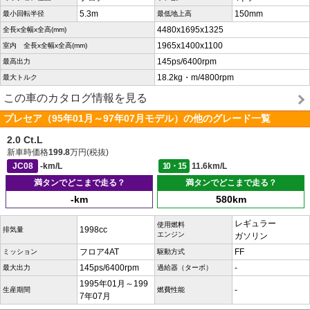
5.3m
150mm
最小回転半径
最低地上高
4480x1695x1325
全長x全幅x全高(mm)
1965x1400x1100
室内 全長x全幅x全高(mm)
145ps/6400rpm
最高出力
18.2kg・m/4800rpm
最大トルク
この車のカタログ情報を見る
プレセア（95年01月～97年07月モデル）の他のグレード一覧
2.0 Ct.L
新車時価格
199.8
万円(税抜)
JC08
-km/L
10・15
11.6km/L
満タンでどこまで走る？
満タンでどこまで走る？
-km
580km
レギュラー
使用燃料
1998cc
排気量
エンジン
ガソリン
フロア4AT
FF
ミッション
駆動方式
145ps/6400rpm
-
最大出力
過給器（ターボ）
1995年01月～199
-
生産期間
燃費性能
7年07月