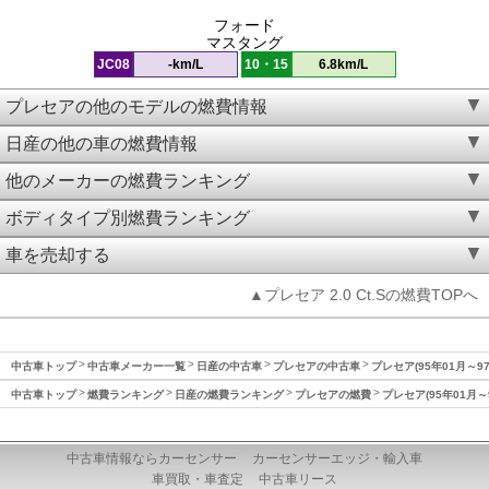
フォード
マスタング
JC08
-km/L
10・15
6.8km/L
プレセアの他のモデルの燃費情報
日産の他の車の燃費情報
他のメーカーの燃費ランキング
ボディタイプ別燃費ランキング
車を売却する
▲プレセア 2.0 Ct.Sの燃費TOPへ
中古車トップ
中古車メーカー一覧
日産の中古車
プレセアの中古車
プレセア(95年01月～9
中古車トップ
燃費ランキング
日産の燃費ランキング
プレセアの燃費
プレセア(95年01月～
中古車情報ならカーセンサー
カーセンサーエッジ・輸入車
車買取・車査定
中古車リース