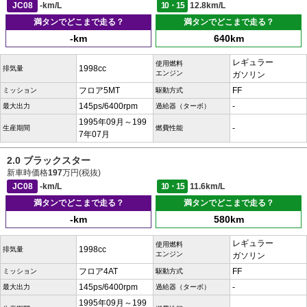
JC08
-km/L
10・15
12.8km/L
満タンでどこまで走る？
満タンでどこまで走る？
-km
640km
レギュラー
使用燃料
1998cc
排気量
エンジン
ガソリン
フロア5MT
FF
ミッション
駆動方式
145ps/6400rpm
-
最大出力
過給器（ターボ）
1995年09月～199
-
生産期間
燃費性能
7年07月
2.0 ブラックスター
新車時価格
197
万円(税抜)
JC08
-km/L
10・15
11.6km/L
満タンでどこまで走る？
満タンでどこまで走る？
-km
580km
レギュラー
使用燃料
1998cc
排気量
エンジン
ガソリン
フロア4AT
FF
ミッション
駆動方式
145ps/6400rpm
-
最大出力
過給器（ターボ）
1995年09月～199