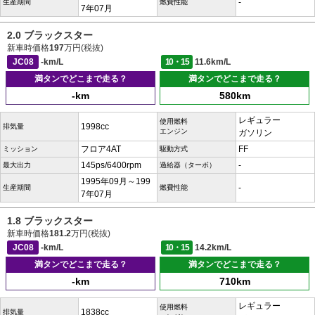
-
生産期間
燃費性能
7年07月
2.0 ブラックスター
新車時価格
197
万円(税抜)
JC08
-km/L
10・15
11.6km/L
満タンでどこまで走る？
満タンでどこまで走る？
-km
580km
レギュラー
使用燃料
1998cc
排気量
エンジン
ガソリン
フロア4AT
FF
ミッション
駆動方式
145ps/6400rpm
-
最大出力
過給器（ターボ）
1995年09月～199
-
生産期間
燃費性能
7年07月
1.8 ブラックスター
新車時価格
181.2
万円(税抜)
JC08
-km/L
10・15
14.2km/L
満タンでどこまで走る？
満タンでどこまで走る？
-km
710km
レギュラー
使用燃料
1838cc
排気量