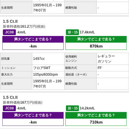
1995年01月～199
-
生産期間
燃費性能
7年07月
1.5 Ct.II
新車時価格
161.2
万円(税抜)
JC08
-km/L
10・15
17.4km/L
満タンでどこまで走る？
満タンでどこまで走る？
-km
870km
レギュラー
使用燃料
1497cc
排気量
エンジン
ガソリン
フロア5MT
FF
ミッション
駆動方式
105ps/6000rpm
-
最大出力
過給器（ターボ）
1995年01月～199
-
生産期間
燃費性能
7年07月
1.5 Ct.II
新車時価格
167
万円(税抜)
JC08
-km/L
10・15
14.2km/L
満タンでどこまで走る？
満タンでどこまで走る？
-km
710km