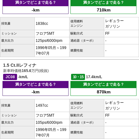
満タンでどこまで走る？
満タンでどこまで走る？
-km
710km
レギュラー
使用燃料
1838cc
排気量
エンジン
ガソリン
フロア5MT
FF
ミッション
駆動方式
125ps/6000rpm
-
最大出力
過給器（ターボ）
1996年05月～199
-
生産期間
燃費性能
7年07月
1.5 Ct.IIレフィナ
新車時価格
165.6
万円(税抜)
JC08
-km/L
10・15
17.4km/L
満タンでどこまで走る？
満タンでどこまで走る？
-km
870km
レギュラー
使用燃料
1497cc
排気量
エンジン
ガソリン
フロア5MT
FF
ミッション
駆動方式
105ps/6000rpm
-
最大出力
過給器（ターボ）
1996年05月～199
-
生産期間
燃費性能
7年07月