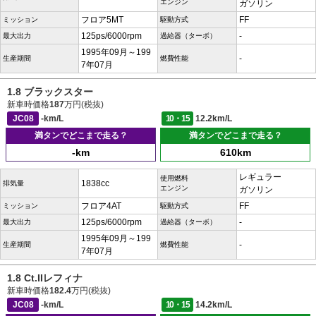
エンジン
ガソリン
フロア5MT
FF
ミッション
駆動方式
125ps/6000rpm
-
最大出力
過給器（ターボ）
1995年09月～199
-
生産期間
燃費性能
7年07月
1.8 ブラックスター
新車時価格
187
万円(税抜)
JC08
-km/L
10・15
12.2km/L
満タンでどこまで走る？
満タンでどこまで走る？
-km
610km
レギュラー
使用燃料
1838cc
排気量
エンジン
ガソリン
フロア4AT
FF
ミッション
駆動方式
125ps/6000rpm
-
最大出力
過給器（ターボ）
1995年09月～199
-
生産期間
燃費性能
7年07月
1.8 Ct.IIレフィナ
新車時価格
182.4
万円(税抜)
JC08
-km/L
10・15
14.2km/L