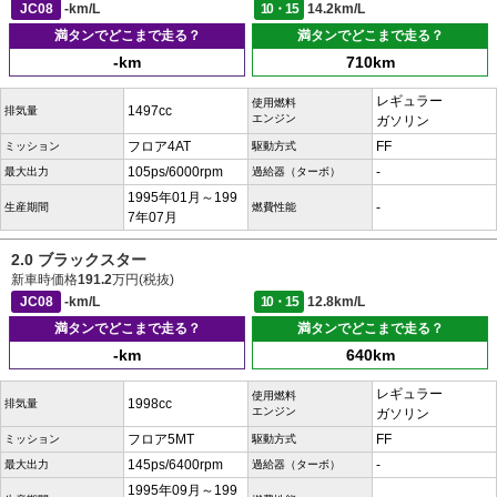
JC08
-km/L
10・15
14.2km/L
満タンでどこまで走る？
満タンでどこまで走る？
-km
710km
レギュラー
使用燃料
1497cc
排気量
エンジン
ガソリン
フロア4AT
FF
ミッション
駆動方式
105ps/6000rpm
-
最大出力
過給器（ターボ）
1995年01月～199
-
生産期間
燃費性能
7年07月
2.0 ブラックスター
新車時価格
191.2
万円(税抜)
JC08
-km/L
10・15
12.8km/L
満タンでどこまで走る？
満タンでどこまで走る？
-km
640km
レギュラー
使用燃料
1998cc
排気量
エンジン
ガソリン
フロア5MT
FF
ミッション
駆動方式
145ps/6400rpm
-
最大出力
過給器（ターボ）
1995年09月～199