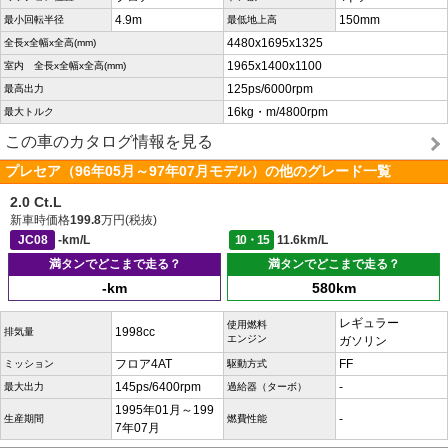
4.9m
150mm
最小回転半径
最低地上高
4480x1695x1325
全長x全幅x全高(mm)
1965x1400x1100
室内 全長x全幅x全高(mm)
125ps/6000rpm
最高出力
16kg・m/4800rpm
最大トルク
この車のカタログ情報を見る
プレセア（96年05月～97年07月モデル）の他のグレード一覧
2.0 Ct.L
新車時価格
199.8
万円(税抜)
JC08
-km/L
10・15
11.6km/L
満タンでどこまで走る？
満タンでどこまで走る？
-km
580km
レギュラー
使用燃料
1998cc
排気量
エンジン
ガソリン
フロア4AT
FF
ミッション
駆動方式
145ps/6400rpm
-
最大出力
過給器（ターボ）
1995年01月～199
-
生産期間
燃費性能
7年07月