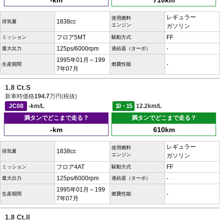
-km
710km
レギュラー
使用燃料
1838cc
排気量
エンジン
ガソリン
フロア5MT
FF
ミッション
駆動方式
125ps/6000rpm
-
最大出力
過給器（ターボ）
1995年01月～199
-
生産期間
燃費性能
7年07月
1.8 Ct.S
新車時価格
194.7
万円(税抜)
JC08
-km/L
10・15
12.2km/L
満タンでどこまで走る？
満タンでどこまで走る？
-km
610km
レギュラー
使用燃料
1838cc
排気量
エンジン
ガソリン
フロア4AT
FF
ミッション
駆動方式
125ps/6000rpm
-
最大出力
過給器（ターボ）
1995年01月～199
-
生産期間
燃費性能
7年07月
1.8 Ct.II