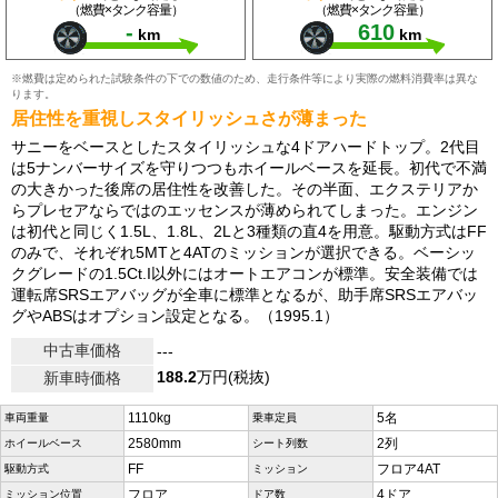
（燃費×タンク容量）
（燃費×タンク容量）
-
610
km
km
※燃費は定められた試験条件の下での数値のため、走行条件等により実際の燃料消費率は異な
ります。
居住性を重視しスタイリッシュさが薄まった
サニーをベースとしたスタイリッシュな4ドアハードトップ。2代目
は5ナンバーサイズを守りつつもホイールベースを延長。初代で不満
の大きかった後席の居住性を改善した。その半面、エクステリアか
らプレセアならではのエッセンスが薄められてしまった。エンジン
は初代と同じく1.5L、1.8L、2Lと3種類の直4を用意。駆動方式はFF
のみで、それぞれ5MTと4ATのミッションが選択できる。ベーシッ
クグレードの1.5Ct.I以外にはオートエアコンが標準。安全装備では
運転席SRSエアバッグが全車に標準となるが、助手席SRSエアバッ
グやABSはオプション設定となる。（1995.1）
中古車価格
---
188.2
万円(税抜)
新車時価格
1110kg
5名
車両重量
乗車定員
2580mm
2列
ホイールベース
シート列数
FF
フロア4AT
駆動方式
ミッション
フロア
4ドア
ミッション位置
ドア数