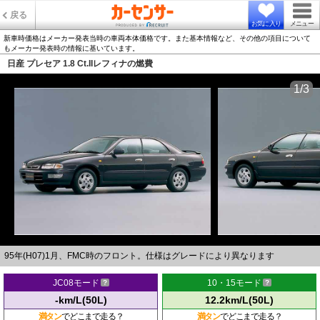
戻る
お気に入り
メニュー
新車時価格はメーカー発表当時の車両本体価格です。また基本情報など、その他の項目について
もメーカー発表時の情報に基いています。
日産 プレセア 1.8 Ct.IIレフィナの燃費
1/3
95年(H07)1月、FMC時のフロント。仕様はグレードにより異なります
JC08モード
10・15モード
-km/L(50L)
12.2km/L(50L)
満タン
でどこまで走る？
満タン
でどこまで走る？