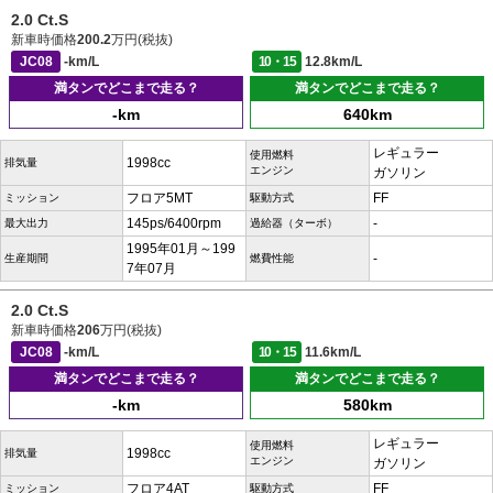
2.0 Ct.S
新車時価格
200.2
万円(税抜)
JC08
-km/L
10・15
12.8km/L
満タンでどこまで走る？
満タンでどこまで走る？
-km
640km
レギュラー
使用燃料
1998cc
排気量
エンジン
ガソリン
フロア5MT
FF
ミッション
駆動方式
145ps/6400rpm
-
最大出力
過給器（ターボ）
1995年01月～199
-
生産期間
燃費性能
7年07月
2.0 Ct.S
新車時価格
206
万円(税抜)
JC08
-km/L
10・15
11.6km/L
満タンでどこまで走る？
満タンでどこまで走る？
-km
580km
レギュラー
使用燃料
1998cc
排気量
エンジン
ガソリン
フロア4AT
FF
ミッション
駆動方式