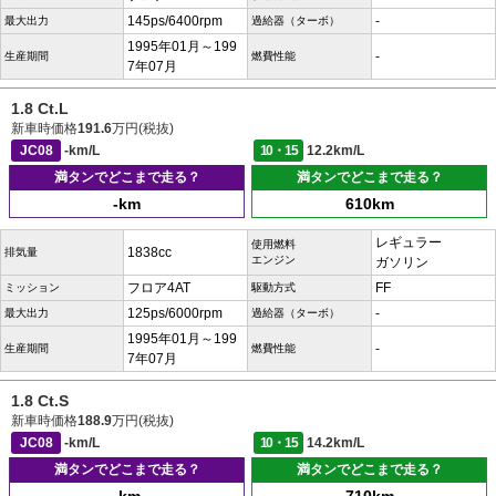
145ps/6400rpm
-
最大出力
過給器（ターボ）
1995年01月～199
-
生産期間
燃費性能
7年07月
1.8 Ct.L
新車時価格
191.6
万円(税抜)
JC08
-km/L
10・15
12.2km/L
満タンでどこまで走る？
満タンでどこまで走る？
-km
610km
レギュラー
使用燃料
1838cc
排気量
エンジン
ガソリン
フロア4AT
FF
ミッション
駆動方式
125ps/6000rpm
-
最大出力
過給器（ターボ）
1995年01月～199
-
生産期間
燃費性能
7年07月
1.8 Ct.S
新車時価格
188.9
万円(税抜)
JC08
-km/L
10・15
14.2km/L
満タンでどこまで走る？
満タンでどこまで走る？