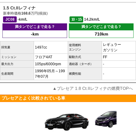
1.5 Ct.IIレフィナ
新車時価格
168.6
万円(税抜)
JC08
-km/L
10・15
14.2km/L
満タンでどこまで走る？
満タンでどこまで走る？
-km
710km
レギュラー
使用燃料
1497cc
排気量
エンジン
ガソリン
フロア4AT
FF
ミッション
駆動方式
105ps/6000rpm
-
最大出力
過給器（ターボ）
1996年05月～199
-
生産期間
燃費性能
7年07月
▲プレセア 1.8 Ct.IIレフィナの燃費TOPへ
プレセアとよく比較されている車