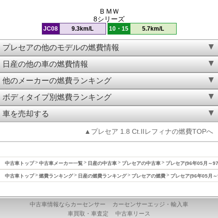
ＢＭＷ
8シリーズ
JC08
9.3km/L
10・15
5.7km/L
プレセアの他のモデルの燃費情報
日産の他の車の燃費情報
他のメーカーの燃費ランキング
ボディタイプ別燃費ランキング
車を売却する
▲プレセア 1.8 Ct.IIレフィナの燃費TOPへ
中古車トップ
中古車メーカー一覧
日産の中古車
プレセアの中古車
プレセア(96年05月～9
中古車トップ
燃費ランキング
日産の燃費ランキング
プレセアの燃費
プレセア(96年05月～
中古車情報ならカーセンサー
カーセンサーエッジ・輸入車
車買取・車査定
中古車リース