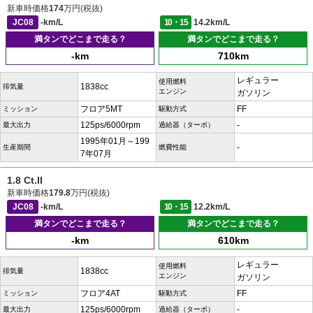
新車時価格
174
万円(税抜)
JC08
-km/L
10・15
14.2km/L
満タンでどこまで走る？
満タンでどこまで走る？
-km
710km
レギュラー
使用燃料
1838cc
排気量
エンジン
ガソリン
フロア5MT
FF
ミッション
駆動方式
125ps/6000rpm
-
最大出力
過給器（ターボ）
1995年01月～199
-
生産期間
燃費性能
7年07月
1.8 Ct.II
新車時価格
179.8
万円(税抜)
JC08
-km/L
10・15
12.2km/L
満タンでどこまで走る？
満タンでどこまで走る？
-km
610km
レギュラー
使用燃料
1838cc
排気量
エンジン
ガソリン
フロア4AT
FF
ミッション
駆動方式
125ps/6000rpm
-
最大出力
過給器（ターボ）