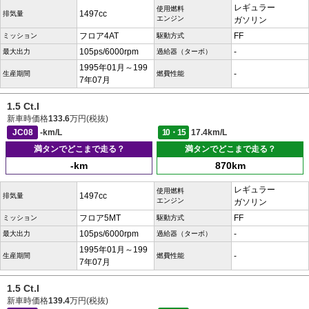
レギュラー
使用燃料
1497cc
排気量
エンジン
ガソリン
フロア4AT
FF
ミッション
駆動方式
105ps/6000rpm
-
最大出力
過給器（ターボ）
1995年01月～199
-
生産期間
燃費性能
7年07月
1.5 Ct.I
新車時価格
133.6
万円(税抜)
JC08
-km/L
10・15
17.4km/L
満タンでどこまで走る？
満タンでどこまで走る？
-km
870km
レギュラー
使用燃料
1497cc
排気量
エンジン
ガソリン
フロア5MT
FF
ミッション
駆動方式
105ps/6000rpm
-
最大出力
過給器（ターボ）
1995年01月～199
-
生産期間
燃費性能
7年07月
1.5 Ct.I
新車時価格
139.4
万円(税抜)