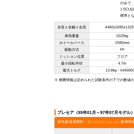
のみで、
1.5C
標準とな
全長 x 全幅 x 全高
4480x1695x132
車両重量
1020kg
ホイールベース
2580mm
駆動方式
FF
ミッション位置
フロア
最小回転半径
4.7m
最大トルク
13.8kg・m/4000
※ 燃費情報は定められた試験条件の下での数値
プレセア（95年01月～97年07月モデ
排気量/使用燃料・エンジン/ミッション/新車時