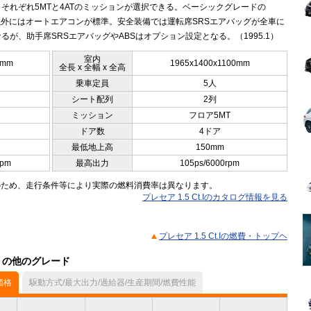
それぞれ5MTと4ATのミッションが選択できる。ベーシックグレードの
t.I以外にはオートエアコンが標準。安全装備では運転席SRSエアバッグが全車に
るが、助手席SRSエアバッグやABSはオプション設定となる。（1995.1）
室内
5mm
1965x1400x1100mm
全長 x 全幅 x 全高
乗車定員
5人
シート配列
2列
ミッション
フロア5MT
ドア数
4ドア
最低地上高
150mm
rpm
最高出力
105ps/6000rpm
のため、走行条件等により実際の燃料消費率は異なります。
プレセア 1.5 Ct.Iのカタログ情報を見る
プレセア 1.5 Ct.Iの燃費・トップヘ
ル）の他のグレード
価格
駆動方式/最大出力/過給器/生産期間/燃費性能