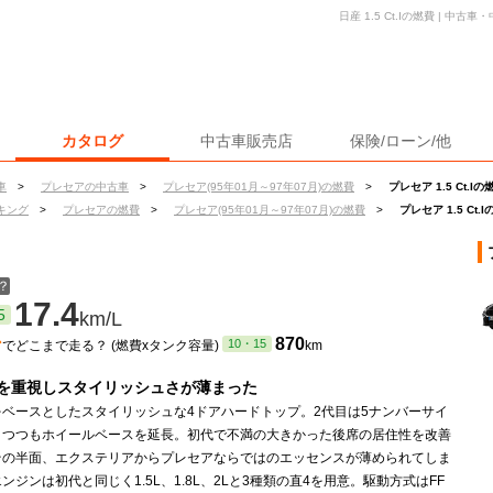
日産 1.5 Ct.Iの燃費 | 
カタログ
中古車販売店
保険/ローン/他
車
>
プレセアの中古車
>
プレセア(95年01月～97年07月)の燃費
>
プレセア 1.5 Ct.Iの
キング
>
プレセアの燃費
>
プレセア(95年01月～97年07月)の燃費
>
プレセア 1.5 Ct.
？
17.4
5
km/L
ン
870
10・15
でどこまで走る？ (燃費xタンク容量)
km
を重視しスタイリッシュさが薄まった
をベースとしたスタイリッシュな4ドアハードトップ。2代目は5ナンバーサイ
りつつもホイールベースを延長。初代で不満の大きかった後席の居住性を改善
その半面、エクステリアからプレセアならではのエッセンスが薄められてしま
ンジンは初代と同じく1.5L、1.8L、2Lと3種類の直4を用意。駆動方式はFF