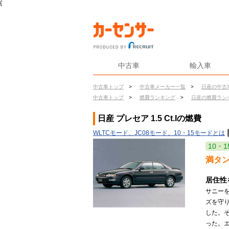
{
中古車
輸入車
中古車トップ
>
中古車メーカー一覧
>
日産の中古
中古車トップ
>
燃費ランキング
>
日産の燃費ラン
日産 プレセア 1.5 Ct.Iの燃費
WLTCモード、JC08モード、10・15モードとは
10・1
満タ
居住性
サニー
ズを守
した。
った。エ