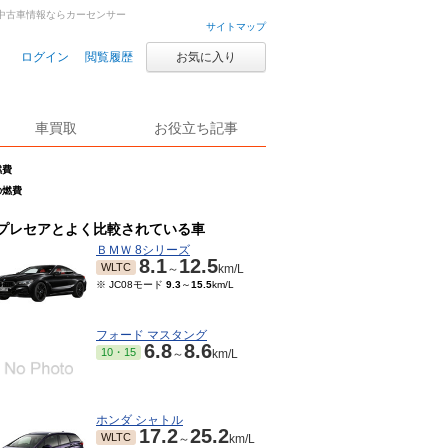
中古車・中古車情報ならカーセンサー
サイトマップ
ログイン
閲覧履歴
お気に入り
車買取
お役立ち記事
燃費
Iの燃費
プレセアとよく比較されている車
ＢＭＷ 8シリーズ
8.1
12.5
WLTC
～
km/L
※ JC08モード
9.3
～
15.5
km/L
フォード マスタング
6.8
8.6
10・15
～
km/L
ホンダ シャトル
17.2
25.2
WLTC
～
km/L