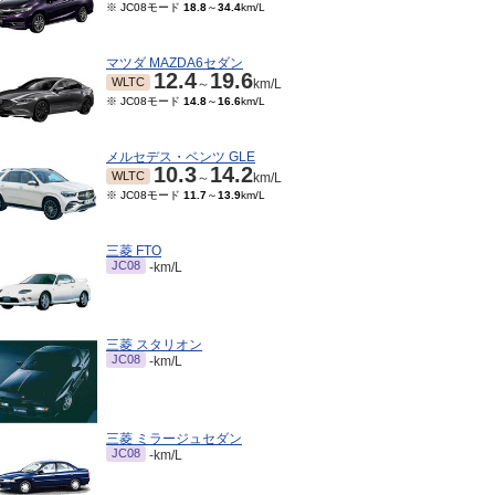
※ JC08モード
18.8
～
34.4
km/L
マツダ MAZDA6セダン
12.4
19.6
WLTC
～
km/L
※ JC08モード
14.8
～
16.6
km/L
メルセデス・ベンツ GLE
10.3
14.2
WLTC
～
km/L
※ JC08モード
11.7
～
13.9
km/L
三菱 FTO
JC08
-km/L
三菱 スタリオン
JC08
-km/L
三菱 ミラージュセダン
JC08
-km/L