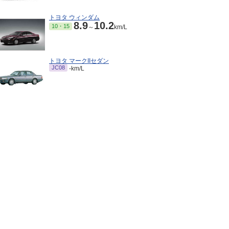
トヨタ ウィンダム
8.9
10.2
10・15
～
km/L
トヨタ マークIIセダン
JC08
-km/L