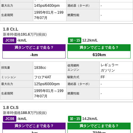
145ps/6400rpm
-
最大出力
過給器（ターボ）
1995年01月～199
-
生産期間
燃費性能
7年07月
1.8 Ct.L
新車時価格
191.6
万円(税抜)
JC08
-km/L
10・15
12.2km/L
満タンでどこまで走る？
満タンでどこまで走る？
-km
610km
レギュラー
使用燃料
1838cc
排気量
エンジン
ガソリン
フロア4AT
FF
ミッション
駆動方式
125ps/6000rpm
-
最大出力
過給器（ターボ）
1995年01月～199
-
生産期間
燃費性能
7年07月
1.8 Ct.S
新車時価格
188.9
万円(税抜)
JC08
-km/L
10・15
14.2km/L
満タンでどこまで走る？
満タンでどこまで走る？