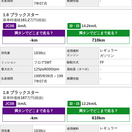
-
生産期間
燃費性能
7年07月
1.8 ブラックスター
新車時価格
181.2
万円(税抜)
JC08
-km/L
10・15
14.2km/L
満タンでどこまで走る？
満タンでどこまで走る？
-km
710km
レギュラー
使用燃料
1838cc
排気量
エンジン
ガソリン
フロア5MT
FF
ミッション
駆動方式
125ps/6000rpm
-
最大出力
過給器（ターボ）
1995年09月～199
-
生産期間
燃費性能
7年07月
1.8 ブラックスター
新車時価格
187
万円(税抜)
JC08
-km/L
10・15
12.2km/L
満タンでどこまで走る？
満タンでどこまで走る？
-km
610km
レギュラー
使用燃料
1838cc
排気量