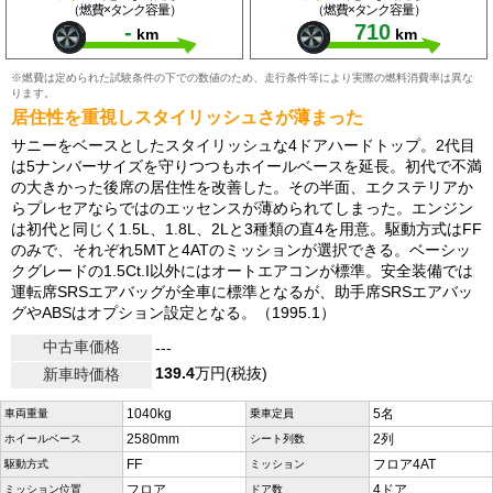
（燃費×タンク容量）
（燃費×タンク容量）
-
710
km
km
※燃費は定められた試験条件の下での数値のため、走行条件等により実際の燃料消費率は異な
ります。
居住性を重視しスタイリッシュさが薄まった
サニーをベースとしたスタイリッシュな4ドアハードトップ。2代目
は5ナンバーサイズを守りつつもホイールベースを延長。初代で不満
の大きかった後席の居住性を改善した。その半面、エクステリアか
らプレセアならではのエッセンスが薄められてしまった。エンジン
は初代と同じく1.5L、1.8L、2Lと3種類の直4を用意。駆動方式はFF
のみで、それぞれ5MTと4ATのミッションが選択できる。ベーシッ
クグレードの1.5Ct.I以外にはオートエアコンが標準。安全装備では
運転席SRSエアバッグが全車に標準となるが、助手席SRSエアバッ
グやABSはオプション設定となる。（1995.1）
中古車価格
---
139.4
万円(税抜)
新車時価格
1040kg
5名
車両重量
乗車定員
2580mm
2列
ホイールベース
シート列数
FF
フロア4AT
駆動方式
ミッション
フロア
4ドア
ミッション位置
ドア数