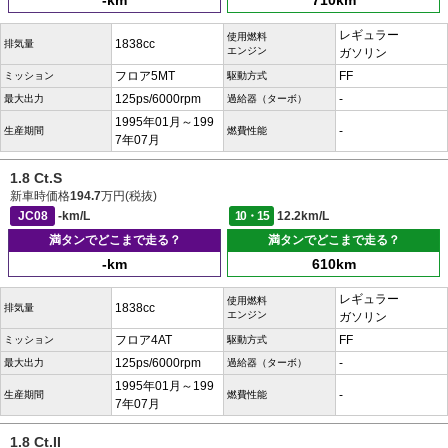
-km
710km
レギュラー
使用燃料
1838cc
排気量
エンジン
ガソリン
フロア5MT
FF
ミッション
駆動方式
125ps/6000rpm
-
最大出力
過給器（ターボ）
1995年01月～199
-
生産期間
燃費性能
7年07月
1.8 Ct.S
新車時価格
194.7
万円(税抜)
JC08
-km/L
10・15
12.2km/L
満タンでどこまで走る？
満タンでどこまで走る？
-km
610km
レギュラー
使用燃料
1838cc
排気量
エンジン
ガソリン
フロア4AT
FF
ミッション
駆動方式
125ps/6000rpm
-
最大出力
過給器（ターボ）
1995年01月～199
-
生産期間
燃費性能
7年07月
1.8 Ct.II