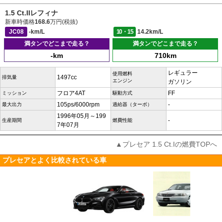
1.5 Ct.IIレフィナ
新車時価格
168.6
万円(税抜)
JC08
-km/L
10・15
14.2km/L
満タンでどこまで走る？
満タンでどこまで走る？
-km
710km
レギュラー
使用燃料
1497cc
排気量
エンジン
ガソリン
フロア4AT
FF
ミッション
駆動方式
105ps/6000rpm
-
最大出力
過給器（ターボ）
1996年05月～199
-
生産期間
燃費性能
7年07月
▲プレセア 1.5 Ct.Iの燃費TOPへ
プレセアとよく比較されている車