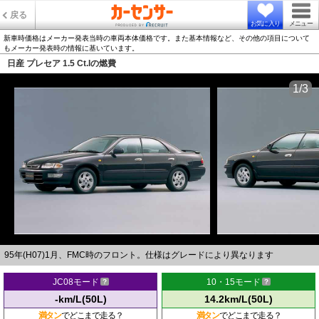
戻る
お気に入り
メニュー
新車時価格はメーカー発表当時の車両本体価格です。また基本情報など、その他の項目について
もメーカー発表時の情報に基いています。
日産 プレセア 1.5 Ct.Iの燃費
1/3
95年(H07)1月、FMC時のフロント。仕様はグレードにより異なります
JC08モード
10・15モード
-km/L(50L)
14.2km/L(50L)
満タン
でどこまで走る？
満タン
でどこまで走る？