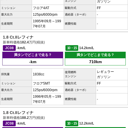
エンジン
ガソリン
フロア4AT
FF
ミッション
駆動方式
125ps/6000rpm
-
最大出力
過給器（ターボ）
1995年09月～199
-
生産期間
燃費性能
7年07月
1.8 Ct.IIレフィナ
新車時価格
182.4
万円(税抜)
JC08
-km/L
10・15
14.2km/L
満タンでどこまで走る？
満タンでどこまで走る？
-km
710km
レギュラー
使用燃料
1838cc
排気量
エンジン
ガソリン
フロア5MT
FF
ミッション
駆動方式
125ps/6000rpm
-
最大出力
過給器（ターボ）
1996年05月～199
-
生産期間
燃費性能
7年07月
1.8 Ct.IIレフィナ
新車時価格
188.2
万円(税抜)
JC08
-km/L
10・15
12.2km/L