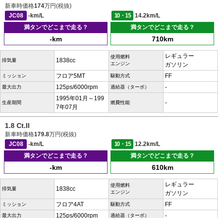
新車時価格
174
万円(税抜)
JC08
-km/L
10・15
14.2km/L
満タンでどこまで走る？
満タンでどこまで走る？
-km
710km
レギュラー
使用燃料
1838cc
排気量
エンジン
ガソリン
フロア5MT
FF
ミッション
駆動方式
125ps/6000rpm
-
最大出力
過給器（ターボ）
1995年01月～199
-
生産期間
燃費性能
7年07月
1.8 Ct.II
新車時価格
179.8
万円(税抜)
JC08
-km/L
10・15
12.2km/L
満タンでどこまで走る？
満タンでどこまで走る？
-km
610km
レギュラー
使用燃料
1838cc
排気量
エンジン
ガソリン
フロア4AT
FF
ミッション
駆動方式
125ps/6000rpm
-
最大出力
過給器（ターボ）