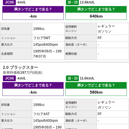
JC08
-km/L
10・15
12.8km/L
満タンでどこまで走る？
満タンでどこまで走る？
-km
640km
レギュラー
使用燃料
1998cc
排気量
エンジン
ガソリン
フロア5MT
FF
ミッション
駆動方式
145ps/6400rpm
-
最大出力
過給器（ターボ）
1995年09月～199
-
生産期間
燃費性能
7年07月
2.0 ブラックスター
新車時価格
197
万円(税抜)
JC08
-km/L
10・15
11.6km/L
満タンでどこまで走る？
満タンでどこまで走る？
-km
580km
レギュラー
使用燃料
1998cc
排気量
エンジン
ガソリン
フロア4AT
FF
ミッション
駆動方式
145ps/6400rpm
-
最大出力
過給器（ターボ）
1995年09月～199