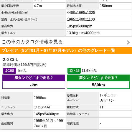
4.7m
150mm
最小回転半径
最低地上高
4480x1695x1325
全長x全幅x全高(mm)
1965x1400x1100
室内 全長x全幅x全高(mm)
105ps/6000rpm
最高出力
13.8kg・m/4000rpm
最大トルク
この車のカタログ情報を見る
プレセア（95年01月～97年07月モデル）の他のグレード一覧
2.0 Ct.L
新車時価格
199.8
万円(税抜)
JC08
-km/L
10・15
11.6km/L
満タンでどこまで走る？
満タンでどこまで走る？
-km
580km
レギュラー
使用燃料
1998cc
排気量
エンジン
ガソリン
フロア4AT
FF
ミッション
駆動方式
145ps/6400rpm
-
最大出力
過給器（ターボ）
1995年01月～199
-
生産期間
燃費性能
7年07月