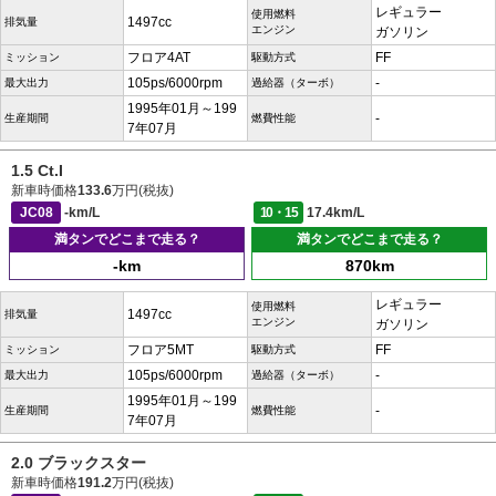
レギュラー
使用燃料
1497cc
排気量
エンジン
ガソリン
フロア4AT
FF
ミッション
駆動方式
105ps/6000rpm
-
最大出力
過給器（ターボ）
1995年01月～199
-
生産期間
燃費性能
7年07月
1.5 Ct.I
新車時価格
133.6
万円(税抜)
JC08
-km/L
10・15
17.4km/L
満タンでどこまで走る？
満タンでどこまで走る？
-km
870km
レギュラー
使用燃料
1497cc
排気量
エンジン
ガソリン
フロア5MT
FF
ミッション
駆動方式
105ps/6000rpm
-
最大出力
過給器（ターボ）
1995年01月～199
-
生産期間
燃費性能
7年07月
2.0 ブラックスター
新車時価格
191.2
万円(税抜)