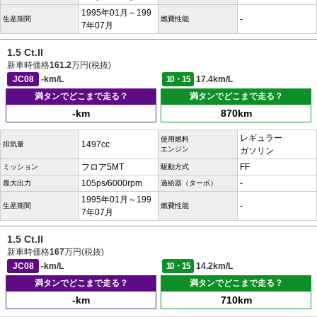
1995年01月～199
-
生産期間
燃費性能
7年07月
1.5 Ct.II
新車時価格
161.2
万円(税抜)
JC08
-km/L
10・15
17.4km/L
満タンでどこまで走る？
満タンでどこまで走る？
-km
870km
レギュラー
使用燃料
1497cc
排気量
エンジン
ガソリン
フロア5MT
FF
ミッション
駆動方式
105ps/6000rpm
-
最大出力
過給器（ターボ）
1995年01月～199
-
生産期間
燃費性能
7年07月
1.5 Ct.II
新車時価格
167
万円(税抜)
JC08
-km/L
10・15
14.2km/L
満タンでどこまで走る？
満タンでどこまで走る？
-km
710km