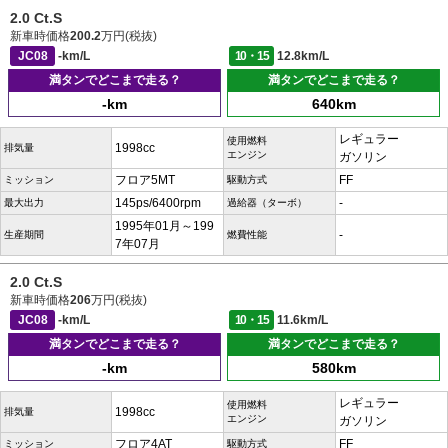
2.0 Ct.S
新車時価格
200.2
万円(税抜)
JC08
-km/L
10・15
12.8km/L
満タンでどこまで走る？
満タンでどこまで走る？
-km
640km
レギュラー
使用燃料
1998cc
排気量
エンジン
ガソリン
フロア5MT
FF
ミッション
駆動方式
145ps/6400rpm
-
最大出力
過給器（ターボ）
1995年01月～199
-
生産期間
燃費性能
7年07月
2.0 Ct.S
新車時価格
206
万円(税抜)
JC08
-km/L
10・15
11.6km/L
満タンでどこまで走る？
満タンでどこまで走る？
-km
580km
レギュラー
使用燃料
1998cc
排気量
エンジン
ガソリン
フロア4AT
FF
ミッション
駆動方式