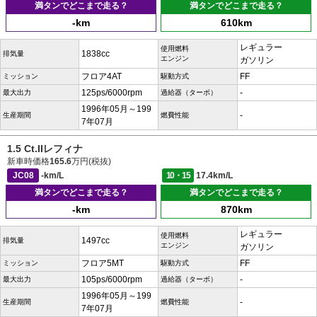
満タンでどこまで走る？
満タンでどこまで走る？
-km
610km
レギュラー
使用燃料
1838cc
排気量
エンジン
ガソリン
フロア4AT
FF
ミッション
駆動方式
125ps/6000rpm
-
最大出力
過給器（ターボ）
1996年05月～199
-
生産期間
燃費性能
7年07月
1.5 Ct.IIレフィナ
新車時価格
165.6
万円(税抜)
JC08
-km/L
10・15
17.4km/L
満タンでどこまで走る？
満タンでどこまで走る？
-km
870km
レギュラー
使用燃料
1497cc
排気量
エンジン
ガソリン
フロア5MT
FF
ミッション
駆動方式
105ps/6000rpm
-
最大出力
過給器（ターボ）
1996年05月～199
-
生産期間
燃費性能
7年07月