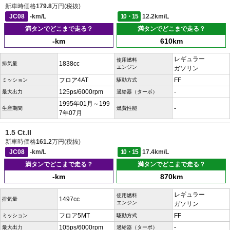
新車時価格
179.8
万円(税抜)
JC08
-km/L
10・15
12.2km/L
満タンでどこまで走る？
満タンでどこまで走る？
-km
610km
レギュラー
使用燃料
1838cc
排気量
エンジン
ガソリン
フロア4AT
FF
ミッション
駆動方式
125ps/6000rpm
-
最大出力
過給器（ターボ）
1995年01月～199
-
生産期間
燃費性能
7年07月
1.5 Ct.II
新車時価格
161.2
万円(税抜)
JC08
-km/L
10・15
17.4km/L
満タンでどこまで走る？
満タンでどこまで走る？
-km
870km
レギュラー
使用燃料
1497cc
排気量
エンジン
ガソリン
フロア5MT
FF
ミッション
駆動方式
105ps/6000rpm
-
最大出力
過給器（ターボ）