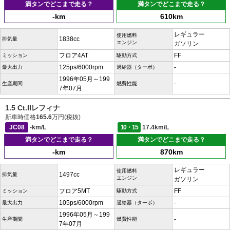
満タンでどこまで走る？
満タンでどこまで走る？
-km
610km
レギュラー
使用燃料
1838cc
排気量
エンジン
ガソリン
フロア4AT
FF
ミッション
駆動方式
125ps/6000rpm
-
最大出力
過給器（ターボ）
1996年05月～199
-
生産期間
燃費性能
7年07月
1.5 Ct.IIレフィナ
新車時価格
165.6
万円(税抜)
JC08
-km/L
10・15
17.4km/L
満タンでどこまで走る？
満タンでどこまで走る？
-km
870km
レギュラー
使用燃料
1497cc
排気量
エンジン
ガソリン
フロア5MT
FF
ミッション
駆動方式
105ps/6000rpm
-
最大出力
過給器（ターボ）
1996年05月～199
-
生産期間
燃費性能
7年07月