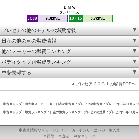
ＢＭＷ
8シリーズ
JC08
9.3km/L
10・15
5.7km/L
プレセアの他のモデルの燃費情報
日産の他の車の燃費情報
他のメーカーの燃費ランキング
ボディタイプ別燃費ランキング
車を売却する
▲プレセア 2.0 Ct.Lの燃費TOPへ
中古車トップ
中古車メーカー一覧
日産の中古車
プレセアの中古車
プレセア(95年01月～9
中古車トップ
燃費ランキング
日産の燃費ランキング
プレセアの燃費
プレセア(95年01月～
中古車情報ならカーセンサー
カーセンサーエッジ・輸入車
車買取・車査定
中古車リース