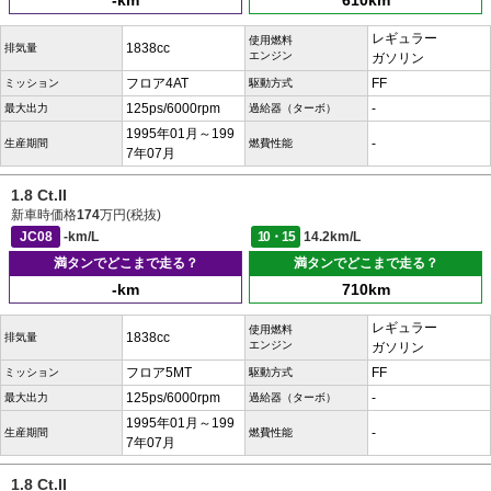
-km
610km
レギュラー
使用燃料
1838cc
排気量
エンジン
ガソリン
フロア4AT
FF
ミッション
駆動方式
125ps/6000rpm
-
最大出力
過給器（ターボ）
1995年01月～199
-
生産期間
燃費性能
7年07月
1.8 Ct.II
新車時価格
174
万円(税抜)
JC08
-km/L
10・15
14.2km/L
満タンでどこまで走る？
満タンでどこまで走る？
-km
710km
レギュラー
使用燃料
1838cc
排気量
エンジン
ガソリン
フロア5MT
FF
ミッション
駆動方式
125ps/6000rpm
-
最大出力
過給器（ターボ）
1995年01月～199
-
生産期間
燃費性能
7年07月
1.8 Ct.II