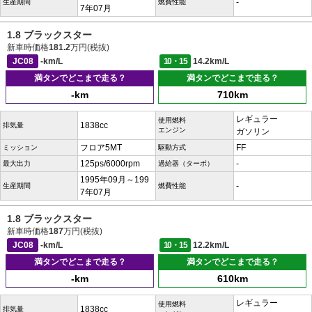
-
生産期間
燃費性能
7年07月
1.8 ブラックスター
新車時価格
181.2
万円(税抜)
JC08
-km/L
10・15
14.2km/L
満タンでどこまで走る？
満タンでどこまで走る？
-km
710km
レギュラー
使用燃料
1838cc
排気量
エンジン
ガソリン
フロア5MT
FF
ミッション
駆動方式
125ps/6000rpm
-
最大出力
過給器（ターボ）
1995年09月～199
-
生産期間
燃費性能
7年07月
1.8 ブラックスター
新車時価格
187
万円(税抜)
JC08
-km/L
10・15
12.2km/L
満タンでどこまで走る？
満タンでどこまで走る？
-km
610km
レギュラー
使用燃料
1838cc
排気量