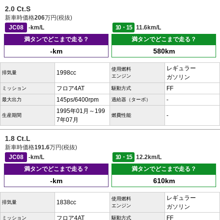
2.0 Ct.S
新車時価格
206
万円(税抜)
JC08
-km/L
10・15
11.6km/L
満タンでどこまで走る？
満タンでどこまで走る？
-km
580km
レギュラー
使用燃料
1998cc
排気量
エンジン
ガソリン
フロア4AT
FF
ミッション
駆動方式
145ps/6400rpm
-
最大出力
過給器（ターボ）
1995年01月～199
-
生産期間
燃費性能
7年07月
1.8 Ct.L
新車時価格
191.6
万円(税抜)
JC08
-km/L
10・15
12.2km/L
満タンでどこまで走る？
満タンでどこまで走る？
-km
610km
レギュラー
使用燃料
1838cc
排気量
エンジン
ガソリン
フロア4AT
FF
ミッション
駆動方式