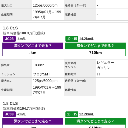
125ps/6000rpm
-
最大出力
過給器（ターボ）
1995年01月～199
-
生産期間
燃費性能
7年07月
1.8 Ct.S
新車時価格
188.9
万円(税抜)
JC08
-km/L
10・15
14.2km/L
満タンでどこまで走る？
満タンでどこまで走る？
-km
710km
レギュラー
使用燃料
1838cc
排気量
エンジン
ガソリン
フロア5MT
FF
ミッション
駆動方式
125ps/6000rpm
-
最大出力
過給器（ターボ）
1995年01月～199
-
生産期間
燃費性能
7年07月
1.8 Ct.S
新車時価格
194.7
万円(税抜)
JC08
-km/L
10・15
12.2km/L
満タンでどこまで走る？
満タンでどこまで走る？