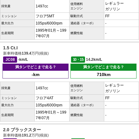
レギュラー
使用燃料
1497cc
排気量
エンジン
ガソリン
フロア5MT
FF
ミッション
駆動方式
105ps/6000rpm
-
最大出力
過給器（ターボ）
1995年01月～199
-
生産期間
燃費性能
7年07月
1.5 Ct.I
新車時価格
139.4
万円(税抜)
JC08
-km/L
10・15
14.2km/L
満タンでどこまで走る？
満タンでどこまで走る？
-km
710km
レギュラー
使用燃料
1497cc
排気量
エンジン
ガソリン
フロア4AT
FF
ミッション
駆動方式
105ps/6000rpm
-
最大出力
過給器（ターボ）
1995年01月～199
-
生産期間
燃費性能
7年07月
2.0 ブラックスター
新車時価格
191.2
万円(税抜)