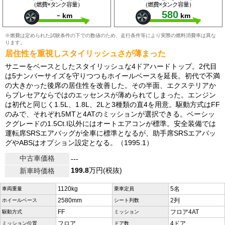
（燃費×タンク容量）
（燃費×タンク容量）
-
580
km
km
※燃費は定められた試験条件の下での数値のため、走行条件等により実際の燃料消費率は異な
ります。
居住性を重視しスタイリッシュさが薄まった
サニーをベースとしたスタイリッシュな4ドアハードトップ。2代目
は5ナンバーサイズを守りつつもホイールベースを延長。初代で不満
の大きかった後席の居住性を改善した。その半面、エクステリアか
らプレセアならではのエッセンスが薄められてしまった。エンジン
は初代と同じく1.5L、1.8L、2Lと3種類の直4を用意。駆動方式はFF
のみで、それぞれ5MTと4ATのミッションが選択できる。ベーシッ
クグレードの1.5Ct.I以外にはオートエアコンが標準。安全装備では
運転席SRSエアバッグが全車に標準となるが、助手席SRSエアバッ
グやABSはオプション設定となる。（1995.1）
中古車価格
---
199.8
万円(税抜)
新車時価格
1120kg
5名
車両重量
乗車定員
2580mm
2列
ホイールベース
シート列数
FF
フロア4AT
駆動方式
ミッション
フロア
4ドア
ミッション位置
ドア数