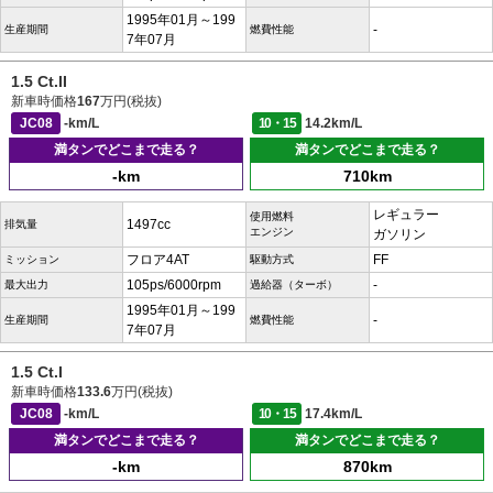
1995年01月～199
-
生産期間
燃費性能
7年07月
1.5 Ct.II
新車時価格
167
万円(税抜)
JC08
-km/L
10・15
14.2km/L
満タンでどこまで走る？
満タンでどこまで走る？
-km
710km
レギュラー
使用燃料
1497cc
排気量
エンジン
ガソリン
フロア4AT
FF
ミッション
駆動方式
105ps/6000rpm
-
最大出力
過給器（ターボ）
1995年01月～199
-
生産期間
燃費性能
7年07月
1.5 Ct.I
新車時価格
133.6
万円(税抜)
JC08
-km/L
10・15
17.4km/L
満タンでどこまで走る？
満タンでどこまで走る？
-km
870km