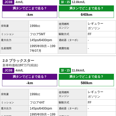
JC08
-km/L
10・15
12.8km/L
満タンでどこまで走る？
満タンでどこまで走る？
-km
640km
レギュラー
使用燃料
1998cc
排気量
エンジン
ガソリン
フロア5MT
FF
ミッション
駆動方式
145ps/6400rpm
-
最大出力
過給器（ターボ）
1995年09月～199
-
生産期間
燃費性能
7年07月
2.0 ブラックスター
新車時価格
197
万円(税抜)
JC08
-km/L
10・15
11.6km/L
満タンでどこまで走る？
満タンでどこまで走る？
-km
580km
レギュラー
使用燃料
1998cc
排気量
エンジン
ガソリン
フロア4AT
FF
ミッション
駆動方式
145ps/6400rpm
-
最大出力
過給器（ターボ）
1995年09月～199