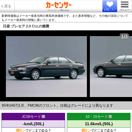
戻る
お気に入り
メニュー
新車時価格はメーカー発表当時の車両本体価格です。また基本情報など、その他の項目について
もメーカー発表時の情報に基いています。
日産 プレセア 2.0 Ct.Lの燃費
1/3
95年(H07)1月、FMC時のフロント。仕様はグレードにより異なります
JC08モード
10・15モード
-km/L(50L)
11.6km/L(50L)
満タン
でどこまで走る？
満タン
でどこまで走る？