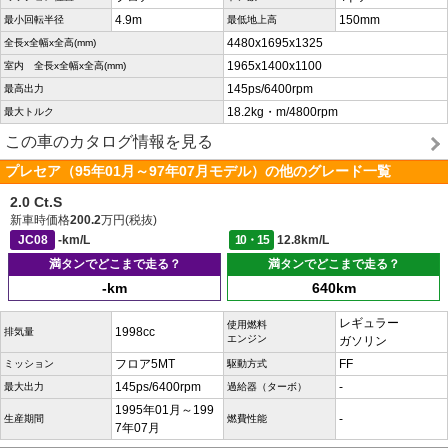
4.9m
150mm
最小回転半径
最低地上高
4480x1695x1325
全長x全幅x全高(mm)
1965x1400x1100
室内 全長x全幅x全高(mm)
145ps/6400rpm
最高出力
18.2kg・m/4800rpm
最大トルク
この車のカタログ情報を見る
プレセア（95年01月～97年07月モデル）の他のグレード一覧
2.0 Ct.S
新車時価格
200.2
万円(税抜)
JC08
-km/L
10・15
12.8km/L
満タンでどこまで走る？
満タンでどこまで走る？
-km
640km
レギュラー
使用燃料
1998cc
排気量
エンジン
ガソリン
フロア5MT
FF
ミッション
駆動方式
145ps/6400rpm
-
最大出力
過給器（ターボ）
1995年01月～199
-
生産期間
燃費性能
7年07月