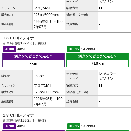
エンジン
ガソリン
フロア4AT
FF
ミッション
駆動方式
125ps/6000rpm
-
最大出力
過給器（ターボ）
1995年09月～199
-
生産期間
燃費性能
7年07月
1.8 Ct.IIレフィナ
新車時価格
182.4
万円(税抜)
JC08
-km/L
10・15
14.2km/L
満タンでどこまで走る？
満タンでどこまで走る？
-km
710km
レギュラー
使用燃料
1838cc
排気量
エンジン
ガソリン
フロア5MT
FF
ミッション
駆動方式
125ps/6000rpm
-
最大出力
過給器（ターボ）
1996年05月～199
-
生産期間
燃費性能
7年07月
1.8 Ct.IIレフィナ
新車時価格
188.2
万円(税抜)
JC08
-km/L
10・15
12.2km/L