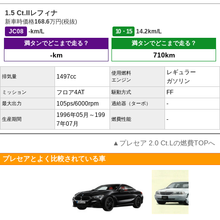
1.5 Ct.IIレフィナ
新車時価格
168.6
万円(税抜)
JC08
-km/L
10・15
14.2km/L
満タンでどこまで走る？
満タンでどこまで走る？
-km
710km
レギュラー
使用燃料
1497cc
排気量
エンジン
ガソリン
フロア4AT
FF
ミッション
駆動方式
105ps/6000rpm
-
最大出力
過給器（ターボ）
1996年05月～199
-
生産期間
燃費性能
7年07月
▲プレセア 2.0 Ct.Lの燃費TOPへ
プレセアとよく比較されている車