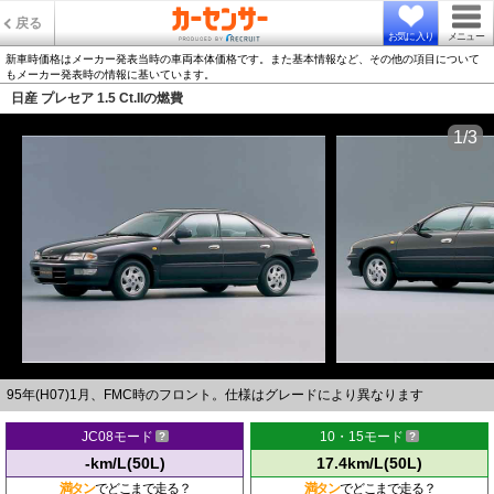
戻る
お気に入り
メニュー
新車時価格はメーカー発表当時の車両本体価格です。また基本情報など、その他の項目について
もメーカー発表時の情報に基いています。
日産 プレセア 1.5 Ct.IIの燃費
1/3
95年(H07)1月、FMC時のフロント。仕様はグレードにより異なります
JC08モード
10・15モード
-km/L(50L)
17.4km/L(50L)
満タン
でどこまで走る？
満タン
でどこまで走る？