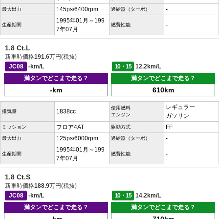
145ps/6400rpm
-
最大出力
過給器（ターボ）
1995年01月～199
-
生産期間
燃費性能
7年07月
1.8 Ct.L
新車時価格
191.6
万円(税抜)
JC08
-km/L
10・15
12.2km/L
満タンでどこまで走る？
満タンでどこまで走る？
-km
610km
レギュラー
使用燃料
1838cc
排気量
エンジン
ガソリン
フロア4AT
FF
ミッション
駆動方式
125ps/6000rpm
-
最大出力
過給器（ターボ）
1995年01月～199
-
生産期間
燃費性能
7年07月
1.8 Ct.S
新車時価格
188.9
万円(税抜)
JC08
-km/L
10・15
14.2km/L
満タンでどこまで走る？
満タンでどこまで走る？