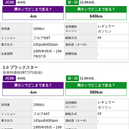
JC08
-km/L
10・15
12.8km/L
満タンでどこまで走る？
満タンでどこまで走る？
-km
640km
レギュラー
使用燃料
1998cc
排気量
エンジン
ガソリン
フロア5MT
FF
ミッション
駆動方式
145ps/6400rpm
-
最大出力
過給器（ターボ）
1995年09月～199
-
生産期間
燃費性能
7年07月
2.0 ブラックスター
新車時価格
197
万円(税抜)
JC08
-km/L
10・15
11.6km/L
満タンでどこまで走る？
満タンでどこまで走る？
-km
580km
レギュラー
使用燃料
1998cc
排気量
エンジン
ガソリン
フロア4AT
FF
ミッション
駆動方式
145ps/6400rpm
-
最大出力
過給器（ターボ）
1995年09月～199