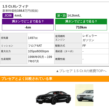
1.5 Ct.IIレフィナ
新車時価格
168.6
万円(税抜)
JC08
-km/L
10・15
14.2km/L
満タンでどこまで走る？
満タンでどこまで走る？
-km
710km
レギュラー
使用燃料
1497cc
排気量
エンジン
ガソリン
フロア4AT
FF
ミッション
駆動方式
105ps/6000rpm
-
最大出力
過給器（ターボ）
1996年05月～199
-
生産期間
燃費性能
7年07月
▲プレセア 1.5 Ct.IIの燃費TOPへ
プレセアとよく比較されている車