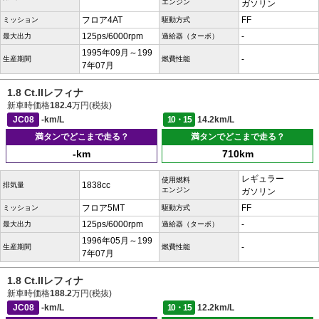
エンジン
ガソリン
フロア4AT
FF
ミッション
駆動方式
125ps/6000rpm
-
最大出力
過給器（ターボ）
1995年09月～199
-
生産期間
燃費性能
7年07月
1.8 Ct.IIレフィナ
新車時価格
182.4
万円(税抜)
JC08
-km/L
10・15
14.2km/L
満タンでどこまで走る？
満タンでどこまで走る？
-km
710km
レギュラー
使用燃料
1838cc
排気量
エンジン
ガソリン
フロア5MT
FF
ミッション
駆動方式
125ps/6000rpm
-
最大出力
過給器（ターボ）
1996年05月～199
-
生産期間
燃費性能
7年07月
1.8 Ct.IIレフィナ
新車時価格
188.2
万円(税抜)
JC08
-km/L
10・15
12.2km/L