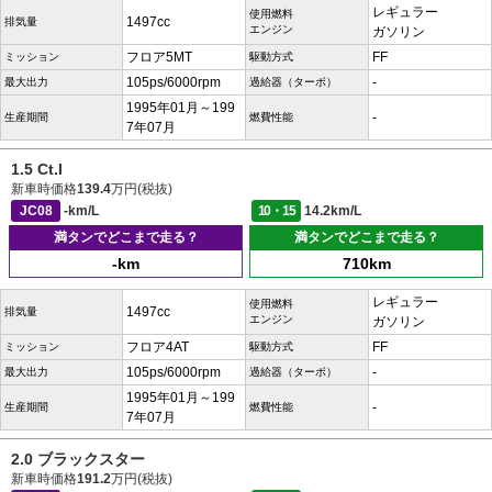
レギュラー
使用燃料
1497cc
排気量
エンジン
ガソリン
フロア5MT
FF
ミッション
駆動方式
105ps/6000rpm
-
最大出力
過給器（ターボ）
1995年01月～199
-
生産期間
燃費性能
7年07月
1.5 Ct.I
新車時価格
139.4
万円(税抜)
JC08
-km/L
10・15
14.2km/L
満タンでどこまで走る？
満タンでどこまで走る？
-km
710km
レギュラー
使用燃料
1497cc
排気量
エンジン
ガソリン
フロア4AT
FF
ミッション
駆動方式
105ps/6000rpm
-
最大出力
過給器（ターボ）
1995年01月～199
-
生産期間
燃費性能
7年07月
2.0 ブラックスター
新車時価格
191.2
万円(税抜)