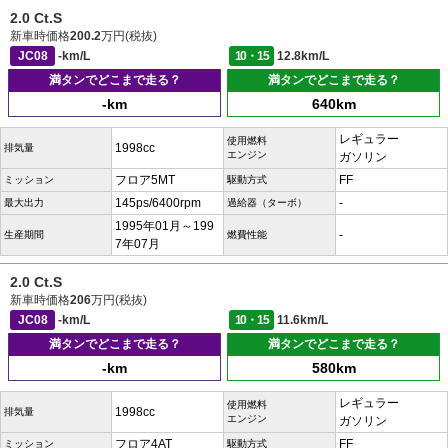
2.0 Ct.S
新車時価格
200.2
万円(税抜)
JC08
-km/L
10・15
12.8km/L
満タンでどこまで走る？
満タンでどこまで走る？
-km
640km
レギュラー
使用燃料
1998cc
排気量
エンジン
ガソリン
フロア5MT
FF
ミッション
駆動方式
145ps/6400rpm
-
最大出力
過給器（ターボ）
1995年01月～199
-
生産期間
燃費性能
7年07月
2.0 Ct.S
新車時価格
206
万円(税抜)
JC08
-km/L
10・15
11.6km/L
満タンでどこまで走る？
満タンでどこまで走る？
-km
580km
レギュラー
使用燃料
1998cc
排気量
エンジン
ガソリン
フロア4AT
FF
ミッション
駆動方式