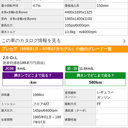
4.7m
150mm
最小回転半径
最低地上高
4480x1695x1325
全長x全幅x全高(mm)
1965x1400x1100
室内 全長x全幅x全高(mm)
105ps/6000rpm
最高出力
13.8kg・m/4000rpm
最大トルク
この車のカタログ情報を見る
プレセア（95年01月～97年07月モデル）の他のグレード一覧
2.0 Ct.L
新車時価格
199.8
万円(税抜)
JC08
-km/L
10・15
11.6km/L
満タンでどこまで走る？
満タンでどこまで走る？
-km
580km
レギュラー
使用燃料
1998cc
排気量
エンジン
ガソリン
フロア4AT
FF
ミッション
駆動方式
145ps/6400rpm
-
最大出力
過給器（ターボ）
1995年01月～199
-
生産期間
燃費性能
7年07月