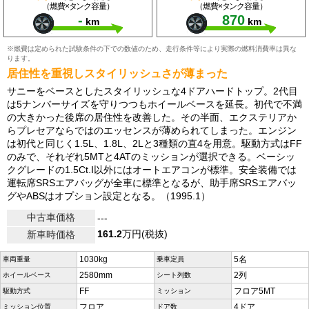
（燃費×タンク容量）
（燃費×タンク容量）
-
870
km
km
※燃費は定められた試験条件の下での数値のため、走行条件等により実際の燃料消費率は異な
ります。
居住性を重視しスタイリッシュさが薄まった
サニーをベースとしたスタイリッシュな4ドアハードトップ。2代目
は5ナンバーサイズを守りつつもホイールベースを延長。初代で不満
の大きかった後席の居住性を改善した。その半面、エクステリアか
らプレセアならではのエッセンスが薄められてしまった。エンジン
は初代と同じく1.5L、1.8L、2Lと3種類の直4を用意。駆動方式はFF
のみで、それぞれ5MTと4ATのミッションが選択できる。ベーシッ
クグレードの1.5Ct.I以外にはオートエアコンが標準。安全装備では
運転席SRSエアバッグが全車に標準となるが、助手席SRSエアバッ
グやABSはオプション設定となる。（1995.1）
中古車価格
---
161.2
万円(税抜)
新車時価格
1030kg
5名
車両重量
乗車定員
2580mm
2列
ホイールベース
シート列数
FF
フロア5MT
駆動方式
ミッション
フロア
4ドア
ミッション位置
ドア数