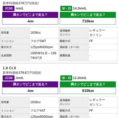
新車時価格
174
万円(税抜)
JC08
-km/L
10・15
14.2km/L
満タンでどこまで走る？
満タンでどこまで走る？
-km
710km
レギュラー
使用燃料
1838cc
排気量
エンジン
ガソリン
フロア5MT
FF
ミッション
駆動方式
125ps/6000rpm
-
最大出力
過給器（ターボ）
1995年01月～199
-
生産期間
燃費性能
7年07月
1.8 Ct.II
新車時価格
179.8
万円(税抜)
JC08
-km/L
10・15
12.2km/L
満タンでどこまで走る？
満タンでどこまで走る？
-km
610km
レギュラー
使用燃料
1838cc
排気量
エンジン
ガソリン
フロア4AT
FF
ミッション
駆動方式
125ps/6000rpm
-
最大出力
過給器（ターボ）