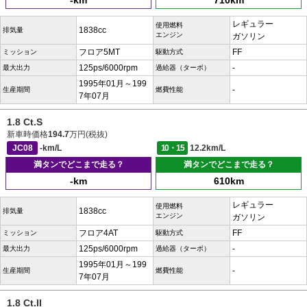
-km
710km
レギュラー
使用燃料
1838cc
排気量
エンジン
ガソリン
フロア5MT
FF
ミッション
駆動方式
125ps/6000rpm
-
最大出力
過給器（ターボ）
1995年01月～199
-
生産期間
燃費性能
7年07月
1.8 Ct.S
新車時価格
194.7
万円(税抜)
JC08
-km/L
10・15
12.2km/L
満タンでどこまで走る？
満タンでどこまで走る？
-km
610km
レギュラー
使用燃料
1838cc
排気量
エンジン
ガソリン
フロア4AT
FF
ミッション
駆動方式
125ps/6000rpm
-
最大出力
過給器（ターボ）
1995年01月～199
-
生産期間
燃費性能
7年07月
1.8 Ct.II