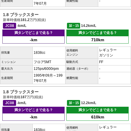
-
生産期間
燃費性能
7年07月
1.8 ブラックスター
新車時価格
181.2
万円(税抜)
JC08
-km/L
10・15
14.2km/L
満タンでどこまで走る？
満タンでどこまで走る？
-km
710km
レギュラー
使用燃料
1838cc
排気量
エンジン
ガソリン
フロア5MT
FF
ミッション
駆動方式
125ps/6000rpm
-
最大出力
過給器（ターボ）
1995年09月～199
-
生産期間
燃費性能
7年07月
1.8 ブラックスター
新車時価格
187
万円(税抜)
JC08
-km/L
10・15
12.2km/L
満タンでどこまで走る？
満タンでどこまで走る？
-km
610km
レギュラー
使用燃料
1838cc
排気量