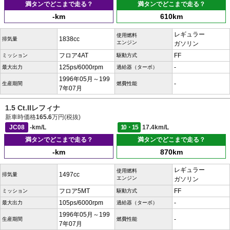
満タンでどこまで走る？
満タンでどこまで走る？
-km
610km
レギュラー
使用燃料
1838cc
排気量
エンジン
ガソリン
フロア4AT
FF
ミッション
駆動方式
125ps/6000rpm
-
最大出力
過給器（ターボ）
1996年05月～199
-
生産期間
燃費性能
7年07月
1.5 Ct.IIレフィナ
新車時価格
165.6
万円(税抜)
JC08
-km/L
10・15
17.4km/L
満タンでどこまで走る？
満タンでどこまで走る？
-km
870km
レギュラー
使用燃料
1497cc
排気量
エンジン
ガソリン
フロア5MT
FF
ミッション
駆動方式
105ps/6000rpm
-
最大出力
過給器（ターボ）
1996年05月～199
-
生産期間
燃費性能
7年07月