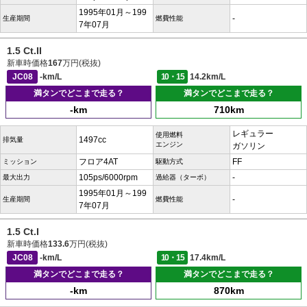
1995年01月～199
-
生産期間
燃費性能
7年07月
1.5 Ct.II
新車時価格
167
万円(税抜)
JC08
-km/L
10・15
14.2km/L
満タンでどこまで走る？
満タンでどこまで走る？
-km
710km
レギュラー
使用燃料
1497cc
排気量
エンジン
ガソリン
フロア4AT
FF
ミッション
駆動方式
105ps/6000rpm
-
最大出力
過給器（ターボ）
1995年01月～199
-
生産期間
燃費性能
7年07月
1.5 Ct.I
新車時価格
133.6
万円(税抜)
JC08
-km/L
10・15
17.4km/L
満タンでどこまで走る？
満タンでどこまで走る？
-km
870km