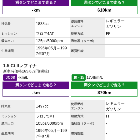
満タンでどこまで走る？
満タンでどこまで走る？
-km
610km
レギュラー
使用燃料
1838cc
排気量
エンジン
ガソリン
フロア4AT
FF
ミッション
駆動方式
125ps/6000rpm
-
最大出力
過給器（ターボ）
1996年05月～199
-
生産期間
燃費性能
7年07月
1.5 Ct.IIレフィナ
新車時価格
165.6
万円(税抜)
JC08
-km/L
10・15
17.4km/L
満タンでどこまで走る？
満タンでどこまで走る？
-km
870km
レギュラー
使用燃料
1497cc
排気量
エンジン
ガソリン
フロア5MT
FF
ミッション
駆動方式
105ps/6000rpm
-
最大出力
過給器（ターボ）
1996年05月～199
-
生産期間
燃費性能
7年07月