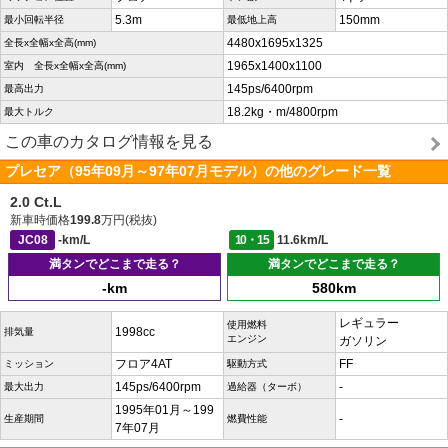
5.3m
150mm
最小回転半径
最低地上高
4480x1695x1325
全長x全幅x全高(mm)
1965x1400x1100
室内 全長x全幅x全高(mm)
145ps/6400rpm
最高出力
18.2kg・m/4800rpm
最大トルク
この車のカタログ情報を見る
プレセア（95年09月～97年07月モデル）の他のグレード一覧
2.0 Ct.L
新車時価格
199.8
万円(税抜)
JC08
-km/L
10・15
11.6km/L
満タンでどこまで走る？
満タンでどこまで走る？
-km
580km
レギュラー
使用燃料
1998cc
排気量
エンジン
ガソリン
フロア4AT
FF
ミッション
駆動方式
145ps/6400rpm
-
最大出力
過給器（ターボ）
1995年01月～199
-
生産期間
燃費性能
7年07月