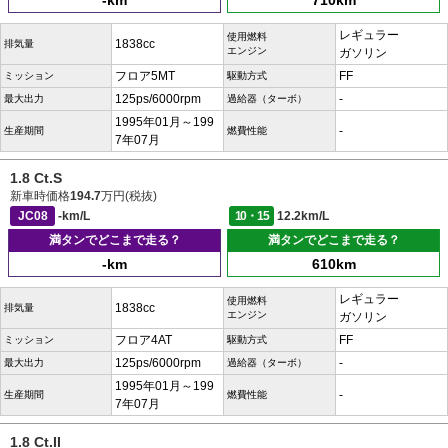
-km
710km
レギュラー
使用燃料
1838cc
排気量
エンジン
ガソリン
フロア5MT
FF
ミッション
駆動方式
125ps/6000rpm
-
最大出力
過給器（ターボ）
1995年01月～199
-
生産期間
燃費性能
7年07月
1.8 Ct.S
新車時価格
194.7
万円(税抜)
JC08
-km/L
10・15
12.2km/L
満タンでどこまで走る？
満タンでどこまで走る？
-km
610km
レギュラー
使用燃料
1838cc
排気量
エンジン
ガソリン
フロア4AT
FF
ミッション
駆動方式
125ps/6000rpm
-
最大出力
過給器（ターボ）
1995年01月～199
-
生産期間
燃費性能
7年07月
1.8 Ct.II