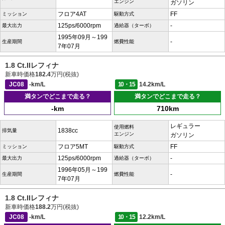
エンジン
ガソリン
フロア4AT
FF
ミッション
駆動方式
125ps/6000rpm
-
最大出力
過給器（ターボ）
1995年09月～199
-
生産期間
燃費性能
7年07月
1.8 Ct.IIレフィナ
新車時価格
182.4
万円(税抜)
JC08
-km/L
10・15
14.2km/L
満タンでどこまで走る？
満タンでどこまで走る？
-km
710km
レギュラー
使用燃料
1838cc
排気量
エンジン
ガソリン
フロア5MT
FF
ミッション
駆動方式
125ps/6000rpm
-
最大出力
過給器（ターボ）
1996年05月～199
-
生産期間
燃費性能
7年07月
1.8 Ct.IIレフィナ
新車時価格
188.2
万円(税抜)
JC08
-km/L
10・15
12.2km/L