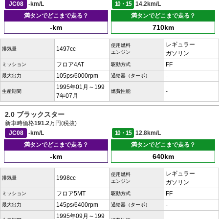
JC08
-km/L
10・15
14.2km/L
満タンでどこまで走る？
満タンでどこまで走る？
-km
710km
レギュラー
使用燃料
1497cc
排気量
エンジン
ガソリン
フロア4AT
FF
ミッション
駆動方式
105ps/6000rpm
-
最大出力
過給器（ターボ）
1995年01月～199
-
生産期間
燃費性能
7年07月
2.0 ブラックスター
新車時価格
191.2
万円(税抜)
JC08
-km/L
10・15
12.8km/L
満タンでどこまで走る？
満タンでどこまで走る？
-km
640km
レギュラー
使用燃料
1998cc
排気量
エンジン
ガソリン
フロア5MT
FF
ミッション
駆動方式
145ps/6400rpm
-
最大出力
過給器（ターボ）
1995年09月～199