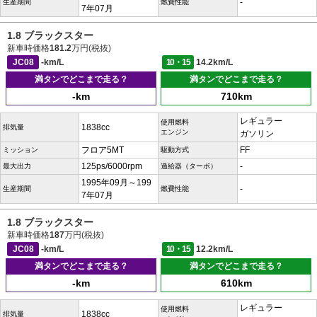
-
生産期間
燃費性能
7年07月
1.8 ブラックスター
新車時価格
181.2
万円(税抜)
JC08
-km/L
10・15
14.2km/L
満タンでどこまで走る？
満タンでどこまで走る？
-km
710km
レギュラー
使用燃料
1838cc
排気量
エンジン
ガソリン
フロア5MT
FF
ミッション
駆動方式
125ps/6000rpm
-
最大出力
過給器（ターボ）
1995年09月～199
-
生産期間
燃費性能
7年07月
1.8 ブラックスター
新車時価格
187
万円(税抜)
JC08
-km/L
10・15
12.2km/L
満タンでどこまで走る？
満タンでどこまで走る？
-km
610km
レギュラー
使用燃料
1838cc
排気量