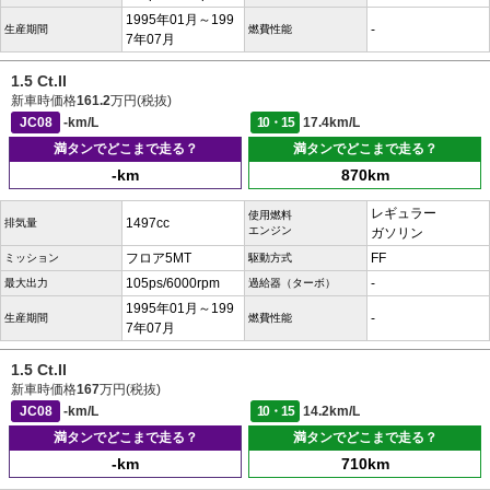
1995年01月～199
-
生産期間
燃費性能
7年07月
1.5 Ct.II
新車時価格
161.2
万円(税抜)
JC08
-km/L
10・15
17.4km/L
満タンでどこまで走る？
満タンでどこまで走る？
-km
870km
レギュラー
使用燃料
1497cc
排気量
エンジン
ガソリン
フロア5MT
FF
ミッション
駆動方式
105ps/6000rpm
-
最大出力
過給器（ターボ）
1995年01月～199
-
生産期間
燃費性能
7年07月
1.5 Ct.II
新車時価格
167
万円(税抜)
JC08
-km/L
10・15
14.2km/L
満タンでどこまで走る？
満タンでどこまで走る？
-km
710km