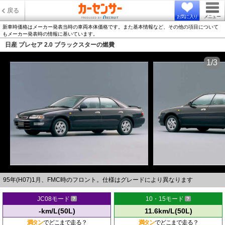
戻る
お気に入り
メニュー
新車時価格はメーカー発表当時の車両本体価格です。また基本情報など、その他の項目について
もメーカー発表時の情報に基いています。
日産 プレセア 2.0 ブラックスターの燃費
1/3
95年(H07)1月、FMC時のフロント。仕様はグレードにより異なります
JC08モード
10・15モード
-km/L(50L)
11.6km/L(50L)
満タン
でどこまで走る？
満タン
でどこまで走る？