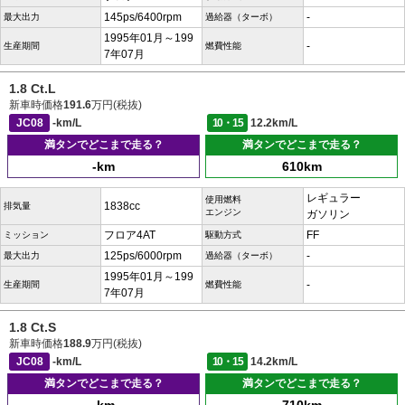
145ps/6400rpm
-
最大出力
過給器（ターボ）
1995年01月～199
-
生産期間
燃費性能
7年07月
1.8 Ct.L
新車時価格
191.6
万円(税抜)
JC08
-km/L
10・15
12.2km/L
満タンでどこまで走る？
満タンでどこまで走る？
-km
610km
レギュラー
使用燃料
1838cc
排気量
エンジン
ガソリン
フロア4AT
FF
ミッション
駆動方式
125ps/6000rpm
-
最大出力
過給器（ターボ）
1995年01月～199
-
生産期間
燃費性能
7年07月
1.8 Ct.S
新車時価格
188.9
万円(税抜)
JC08
-km/L
10・15
14.2km/L
満タンでどこまで走る？
満タンでどこまで走る？