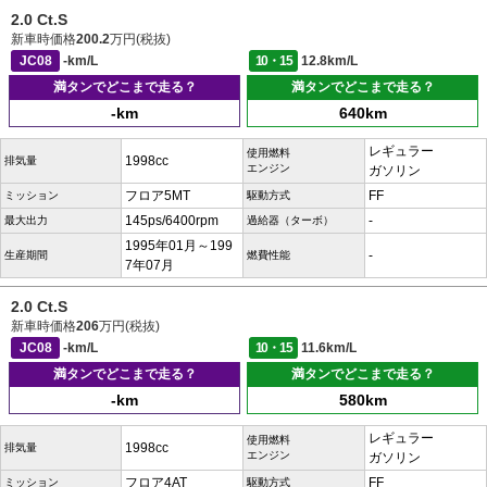
2.0 Ct.S
新車時価格
200.2
万円(税抜)
JC08
-km/L
10・15
12.8km/L
満タンでどこまで走る？
満タンでどこまで走る？
-km
640km
レギュラー
使用燃料
1998cc
排気量
エンジン
ガソリン
フロア5MT
FF
ミッション
駆動方式
145ps/6400rpm
-
最大出力
過給器（ターボ）
1995年01月～199
-
生産期間
燃費性能
7年07月
2.0 Ct.S
新車時価格
206
万円(税抜)
JC08
-km/L
10・15
11.6km/L
満タンでどこまで走る？
満タンでどこまで走る？
-km
580km
レギュラー
使用燃料
1998cc
排気量
エンジン
ガソリン
フロア4AT
FF
ミッション
駆動方式