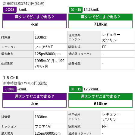
新車時価格
174
万円(税抜)
JC08
-km/L
10・15
14.2km/L
満タンでどこまで走る？
満タンでどこまで走る？
-km
710km
レギュラー
使用燃料
1838cc
排気量
エンジン
ガソリン
フロア5MT
FF
ミッション
駆動方式
125ps/6000rpm
-
最大出力
過給器（ターボ）
1995年01月～199
-
生産期間
燃費性能
7年07月
1.8 Ct.II
新車時価格
179.8
万円(税抜)
JC08
-km/L
10・15
12.2km/L
満タンでどこまで走る？
満タンでどこまで走る？
-km
610km
レギュラー
使用燃料
1838cc
排気量
エンジン
ガソリン
フロア4AT
FF
ミッション
駆動方式
125ps/6000rpm
-
最大出力
過給器（ターボ）