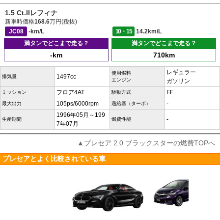
1.5 Ct.IIレフィナ
新車時価格
168.6
万円(税抜)
JC08
-km/L
10・15
14.2km/L
満タンでどこまで走る？
満タンでどこまで走る？
-km
710km
レギュラー
使用燃料
1497cc
排気量
エンジン
ガソリン
フロア4AT
FF
ミッション
駆動方式
105ps/6000rpm
-
最大出力
過給器（ターボ）
1996年05月～199
-
生産期間
燃費性能
7年07月
▲プレセア 2.0 ブラックスターの燃費TOPへ
プレセアとよく比較されている車