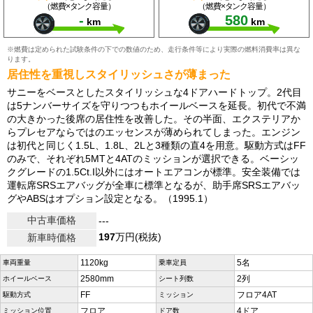
（燃費×タンク容量）
（燃費×タンク容量）
-
580
km
km
※燃費は定められた試験条件の下での数値のため、走行条件等により実際の燃料消費率は異な
ります。
居住性を重視しスタイリッシュさが薄まった
サニーをベースとしたスタイリッシュな4ドアハードトップ。2代目
は5ナンバーサイズを守りつつもホイールベースを延長。初代で不満
の大きかった後席の居住性を改善した。その半面、エクステリアか
らプレセアならではのエッセンスが薄められてしまった。エンジン
は初代と同じく1.5L、1.8L、2Lと3種類の直4を用意。駆動方式はFF
のみで、それぞれ5MTと4ATのミッションが選択できる。ベーシッ
クグレードの1.5Ct.I以外にはオートエアコンが標準。安全装備では
運転席SRSエアバッグが全車に標準となるが、助手席SRSエアバッ
グやABSはオプション設定となる。（1995.1）
中古車価格
---
197
万円(税抜)
新車時価格
1120kg
5名
車両重量
乗車定員
2580mm
2列
ホイールベース
シート列数
FF
フロア4AT
駆動方式
ミッション
フロア
4ドア
ミッション位置
ドア数