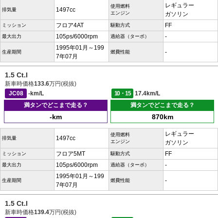
レギュラー
使用燃料
1497cc
排気量
エンジン
ガソリン
フロア4AT
FF
ミッション
駆動方式
105ps/6000rpm
-
最大出力
過給器（ターボ）
1995年01月～199
-
生産期間
燃費性能
7年07月
1.5 Ct.I
新車時価格
133.6
万円(税抜)
JC08
-km/L
10・15
17.4km/L
満タンでどこまで走る？
満タンでどこまで走る？
-km
870km
レギュラー
使用燃料
1497cc
排気量
エンジン
ガソリン
フロア5MT
FF
ミッション
駆動方式
105ps/6000rpm
-
最大出力
過給器（ターボ）
1995年01月～199
-
生産期間
燃費性能
7年07月
1.5 Ct.I
新車時価格
139.4
万円(税抜)