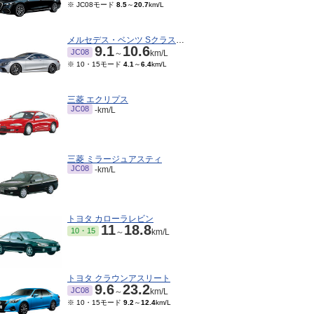
※ JC08モード
8.5
～
20.7
km/L
メルセデス・ベンツ Sクラスクーペ
9.1
10.6
JC08
～
km/L
※ 10・15モード
4.1
～
6.4
km/L
三菱 エクリプス
JC08
-km/L
三菱 ミラージュアスティ
JC08
-km/L
トヨタ カローラレビン
11
18.8
10・15
～
km/L
トヨタ クラウンアスリート
9.6
23.2
JC08
～
km/L
※ 10・15モード
9.2
～
12.4
km/L