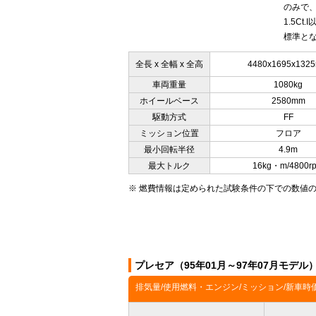
のみで、
1.5C
標準とな
全長 x 全幅 x 全高
4480x1695x132
車両重量
1080kg
ホイールベース
2580mm
駆動方式
FF
ミッション位置
フロア
最小回転半径
4.9m
最大トルク
16kg・m/4800r
※ 燃費情報は定められた試験条件の下での数値
プレセア（95年01月～97年07月モデ
排気量/使用燃料・エンジン/ミッション/新車時