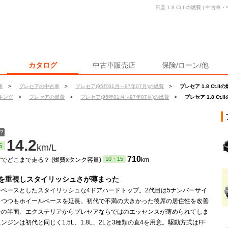
日産 1.8 Ct.IIの燃費 | 
カタログ
中古車販売店
保険/ローン/他
車
>
プレセアの中古車
>
プレセア(95年01月～97年07月)の燃費
>
プレセア 1.8 Ct.II
キング
>
プレセアの燃費
>
プレセア(95年01月～97年07月)の燃費
>
プレセア 1.8 Ct.I
？
14.2
5
km/L
ン
710
10・15
でどこまで走る？ (燃費xタンク容量)
km
を重視しスタイリッシュさが薄まった
をベースとしたスタイリッシュな4ドアハードトップ。2代目は5ナンバーサイ
りつつもホイールベースを延長。初代で不満の大きかった後席の居住性を改善
その半面、エクステリアからプレセアならではのエッセンスが薄められてしま
ンジンは初代と同じく1.5L、1.8L、2Lと3種類の直4を用意。駆動方式はFF