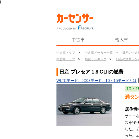
{
中古車
輸入車
中古車トップ
>
中古車メーカー一覧
>
日産の中古
中古車トップ
>
燃費ランキング
>
日産の燃費ラン
日産 プレセア 1.8 Ct.IIの燃費
WLTCモード、JC08モード、10・15モードとは
10・1
満タ
居住性
サニー
ズを守
した。
った。エ