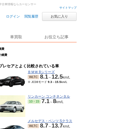
中古車・中古車情報ならカーセンサー
サイトマップ
ログイン
閲覧履歴
お気に入り
車買取
お役立ち記事
の燃費
Iの燃費
プレセアとよく比較されている車
ＢＭＷ 8シリーズ
8.1
12.5
WLTC
～
km/L
※ JC08モード
9.3
～
15.5
km/L
リンカーン コンチネンタル
7.1
8
10・15
～
km/L
メルセデス・ベンツ Sクラス
8.7
13.7
WLTC
～
km/L