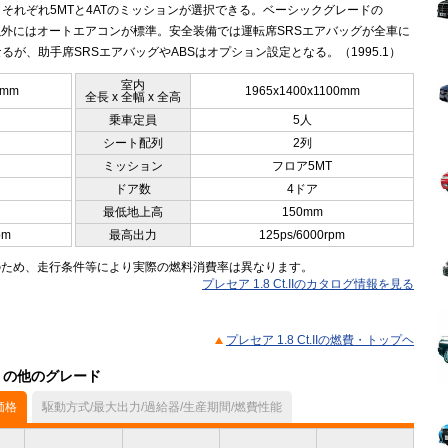
それぞれ5MTと4ATのミッションが選択できる。ベーシックグレードの
t.I以外にはオートエアコンが標準。安全装備では運転席SRSエアバッグが全車に
るが、助手席SRSエアバッグやABSはオプション設定となる。（1995.1）
室内
5mm
1965x1400x1100mm
全長 x 全幅 x 全高
乗車定員
5人
シート配列
2列
ミッション
フロア5MT
ドア数
4ドア
最低地上高
150mm
pm
最高出力
125ps/6000rpm
のため、走行条件等により実際の燃料消費率は異なります。
プレセア 1.8 Ct.IIのカタログ情報を見る
プレセア 1.8 Ct.IIの燃費・トップヘ
ル）の他のグレード
価格
駆動方式/最大出力/過給器/生産期間/燃費性能