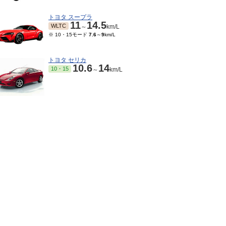
トヨタ スープラ
11
14.5
WLTC
～
km/L
※ 10・15モード
7.6
～
9
km/L
トヨタ セリカ
10.6
14
10・15
～
km/L