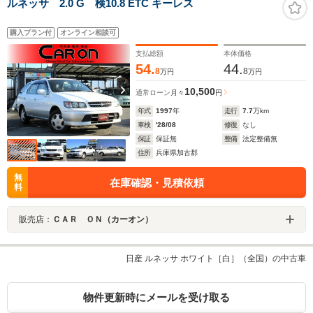
ルネッサ 2.0 G 検10.8 ETC キーレス
購入プラン付
オンライン相談可
支払総額
本体価格
54.
44.
8
8
万円
万円
10,500
通常ローン
月々
円
年式
1997
年
走行
7.7
万km
車検
'28/08
修復
なし
保証
保証無
整備
法定整備無
住所
兵庫県加古郡
無
在庫確認・見積依頼
料
販売店：
ＣＡＲ ＯＮ（カーオン）
日産 ルネッサ ホワイト［白］（全国）の中古車
物件更新時にメールを受け取る