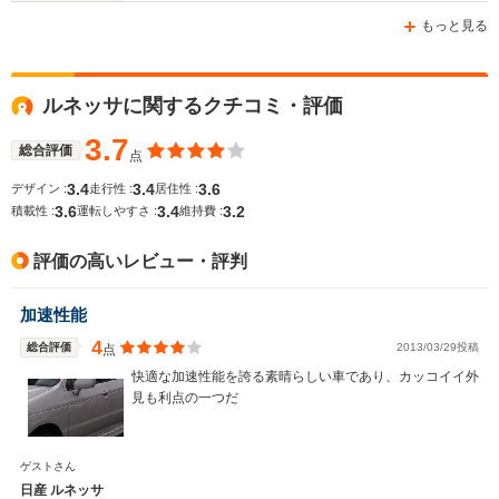
-m
-m
もっと見る
ルネッサに関するクチコミ・評価
WLTCモード
-
-
-
燃費
3.7
総合評価
点
3.4
3.4
3.6
デザイン :
走行性 :
居住性 :
3.6
3.4
3.2
積載性 :
運転しやすさ :
維持費 :
排気量
1497～1838cc
1998cc
1998cc
評価の高いレビュー・評判
駆動方式
FF、4WD
FF、4WD
FF、4WD
加速性能
4
総合評価
2013/03/29投稿
点
快適な加速性能を誇る素晴らしい車であり、カッコイイ外
見も利点の一つだ
ゲストさん
日産 ルネッサ