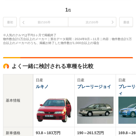
1
/1
最初
前の30件
次の30件
最後
※人気のクルマは平均1ヶ月で掲載終了
物件数合計1万台以上のメーカー｜算出データ期間：2024年9月～11月｜内容：物件数合計1万
台以上のメーカーのうち、掲載が終了した物件数が1,000台以上の場合
よく一緒に検討される車種を比較
日産
日産
日産
ルキノ
プレーリージョイ
プレーリ
ィ
基本情報
新車価格
93.8～183万円
190～261.5万円
169.8～2