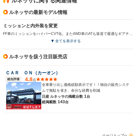
ルネッサに関する関連情報
ルネッサの最新モデル情報
ミッションと内外装を変更
FF車のミッションをハイパーCVT化。また4WD車のATも坂道で最適なギアチェンジを行う制御を取り入れドライバビリティを向上させた。グリルやメーターなど内外装にも手が加えられ、後席フロアステップが拡大され乗降性も向上している。（2000.1）
全てを表示する
ルネッサを扱う注目販売店
ＣＡＲ ＯＮ（カーオン）
4.8
総合評価
点
全車乗り出し価格総額表示です！！独自の販売システ
ムで無駄を省き、余分な経費を削減
1
日産 ルネッサの
掲載台数
台
143
総掲載数
台
ページトップへ