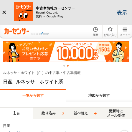
中古車情報カーセンサー
表示
Recruit Co., Ltd.
無料 － Google Play
履歴
お気に入り
メニュー
ルネッサ・ホワイト［白］の中古車・中古車情報
日産 ルネッサ ホワイト系
一覧から探す
地図から探す
更新時に
1
絞り込み
並べ替え
台
メール受信
日産