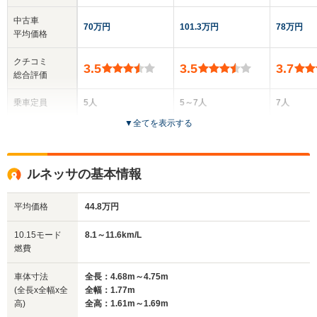
中古車
70万円
101.3万円
78万円
平均価格
クチコミ
3.5
3.5
3.7
総合評価
乗車定員
5人
5～7人
7人
▼
全てを表示する
ドア数
3～5ドア
5ドア
5ドア
全高
全高
全高
ルネッサの基本情報
1.39m～1.41m
1.68m
1.63m
平均価格
44.8万円
全幅
全幅
全
10.15モード
8.1～11.6km/L
サイズ
1.69m
1.69m
1
燃費
全長
全長
(全長x全幅x全高)
4.12m～4.14m
4.55m
4.55m
車体寸法
全長：4.68m～4.75m
(全長x全幅x全
全幅：1.77m
高)
全高：1.61m～1.69m
ホイールベース
ホイールベース
ホイー