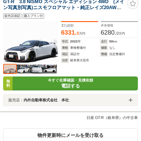
GT-R 3.8 NISMO スペシャル エディション 4WD (メイ
ン写真別写真)ニスモフロアマット・純正レイズ20AW・
純正OPホイールロックナット・専用レカロシート・前後
販売店保証
購入プラン付
ソナー・禁煙車・フルセグナビTV・Bカメラ・1オナ・
BOSEサウンドシステム
支払総額
本体価格
6331.
6280.
5
0
万円
万円
年式
2022
年
走行
50
km
車検
車検整備付
修復
なし
保証
保証付
整備
法定整備付
住所
岐阜県大垣市
今すぐ在庫確認・見積依頼
無
電話する
料
販売店：
内外自動車株式会社 本社
日産 GT-R（岐阜県）の中古車
物件更新時にメールを受け取る