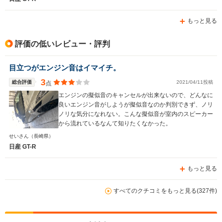
気を使います。
もっと見る
評価の低いレビュー・評判
目立つがエンジン音はイマイチ。
3
総合評価
2021/04/11投稿
点
エンジンの擬似音のキャンセルが出来ないので、どんなに
良いエンジン音がしようが擬似音なのか判別できず、ノリ
ノリな気分になれない。こんな擬似音が室内のスピーカー
から流れているなんて知りたくなかった。
せいさん
（長崎県）
日産 GT-R
もっと見る
すべてのクチコミをもっと見る(327件)