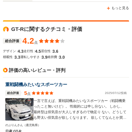
もっと見る
11.0～14.5km/L
└市街地:7.5～
10.2km/L
WLTCモード
GT-Rに関するクチコミ・評価
-
└郊外:11.3～
-
燃費
15.0km/L
4.2
└高速道路:13.3～
総合評価
点
17.2km/L
4.3
4.5
3.6
デザイン :
走行性 :
居住性 :
3.3
3.9
3.0
排気量
2568cc
1998～2997cc
4805cc
積載性 :
運転しやすさ :
維持費 :
駆動方式
4WD
FR
FR
評価の高いレビュー・評判
重戦闘機みたいなスポーツカー
5
総合評価
2025/07/12投稿
点
一言で言えば、重戦闘機みたいなスポーツカー（戦闘機乗
ったこと無いけど）。 性能的には申し分ない。 しかし、
最終型は排気音が大人しすぎるので物足り ない。どうして
も野太い排気音が欲しくなります。 欲しくてなんとか買え
たので、大切にしたい車です 高速でとても楽。高速ツア
のぶりんさん
（鹿児島県）
ラーとしてもかなり優秀。 町中では低い車高と広い車幅で
日産 GT-R