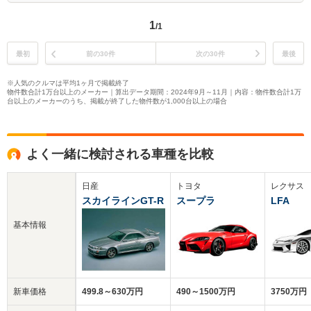
1
/1
最初
前の30件
次の30件
最後
※人気のクルマは平均1ヶ月で掲載終了
物件数合計1万台以上のメーカー｜算出データ期間：2024年9月～11月｜内容：物件数合計1万
台以上のメーカーのうち、掲載が終了した物件数が1,000台以上の場合
よく一緒に検討される車種を比較
日産
トヨタ
レクサス
スカイラインGT-R
スープラ
LFA
基本情報
新車価格
499.8～630万円
490～1500万円
3750万円