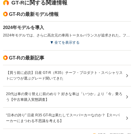
GT-Rに関する関連情報
GT-Rの最新モデル情報
2024年モデルを導入
2024年モデルでは、さらに高次元の車両トータルバランスが追求された。フロントバンパーとリアバンパー、リアウイングに空力性能を向上させる新たなデザインを採用。空気抵抗を増やさず、ダウンフォースの増加が図られた。また、走行時の不要ノイズと振動を低減する新車外騒音規制対応の新構造マフラーが新たに採用されている。（2023.4）
全てを表示する
GT-Rの最新記事
【買う前に必読】日産 GT-R（R35）チーフ・プロダクト・スペシャリス
トにツウが選ぶグレード聞いてきた
20代は車の乗り替えに前のめり？ 好きな車は「いつか」より「今」乗ろ
う【中古車購入実態調査】
“日本の誇り” 日産 R35 GT-Rは果たしてスーパーカーなのか？【スーパ
ーカーにまつわる不思議を考える】