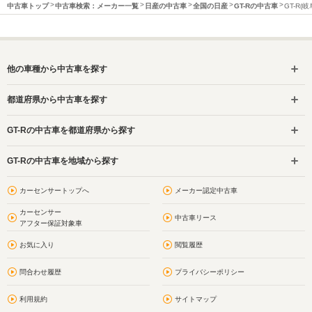
中古車トップ
中古車検索：メーカー一覧
日産の中古車
全国の日産
GT-Rの中古車
GT-R(
他の車種から中古車を探す
都道府県から中古車を探す
GT-Rの中古車を都道府県から探す
GT-Rの中古車を地域から探す
カーセンサートップへ
メーカー認定中古車
カーセンサー
中古車リース
アフター保証対象車
お気に入り
閲覧履歴
問合わせ履歴
プライバシーポリシー
利用規約
サイトマップ