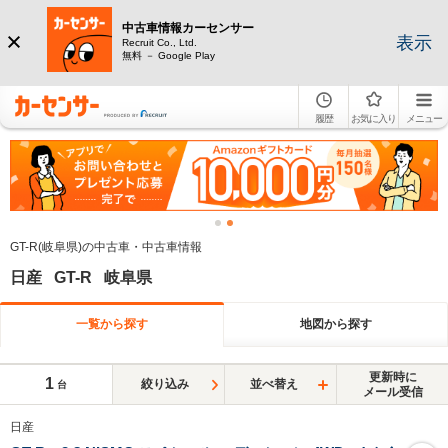
中古車情報カーセンサー
表示
Recruit Co., Ltd.
無料 － Google Play
履歴
お気に入り
メニュー
GT-R(岐阜県)の中古車・中古車情報
日産 GT-R 岐阜県
一覧から探す
地図から探す
更新時に
1
絞り込み
並べ替え
台
メール受信
日産