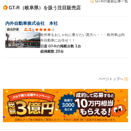
GT-Rの最新記事一覧
GT-R（岐阜県）を扱う注目販売店
内外自動車株式会社 本社
4.4
総合評価
点
欧州車をおしゃれに乗りたい貴方へ・・・欧州車は内
外自動車にお任せ！！
1
日産 GT-Rの
掲載台数
台
20
総掲載数
台
ページトップへ