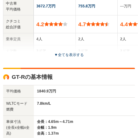
中古車
3672.7万円
755.8万円
‐‐‐万円
平均価格
クチコミ
4.2
4.7
4.4
総合評価
乗車定員
4人
2人
2人
ドア数
2ドア
3ドア
2ドア
▼
全てを表示する
全高
全高
全
1.36m
1.28m～1.3m
1.
GT-Rの基本情報
平均価格
1840.9万円
全幅
全幅
全
サイズ
1.79m
1.87m
1
全長
全長
WLTCモード
7.8km/L
(全長x全幅x全高)
4.6m
4.38m
4.
燃費
車体寸法
全長：4.65m～4.71m
(全長x全幅x全
全幅：1.9m
ホイールベース
ホイールベース
ホイー
高)
全高：1.37m
-m
-m