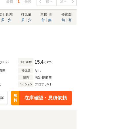
1
前へ
次へ
最初
最後
走行距離
排気量
車検
修復歴
多
少
多
少
付
無
無
有
15.4
(H02)
万km
走行距離
備無
なし
修復歴
法定整備無
整備
C
フロア5MT
ミッション
無
在庫確認・見積依頼
追加
料