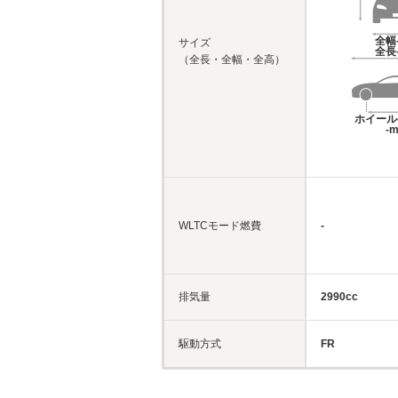
全幅
サイズ
全長
（全長・全幅・全高）
ホイール
-
WLTCモード燃費
-
排気量
2990cc
駆動方式
FR