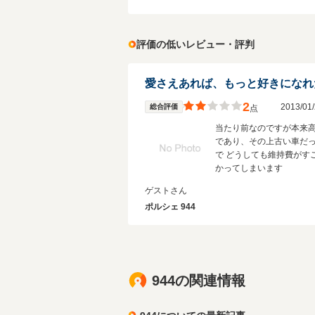
評価の低いレビュー・評判
2
2013/0
総合評価
点
当たり前なのですが本来
であり、その上古い車だ
で どうしても維持費がす
かってしまいます
ゲストさん
ポルシェ 944
944の関連情報