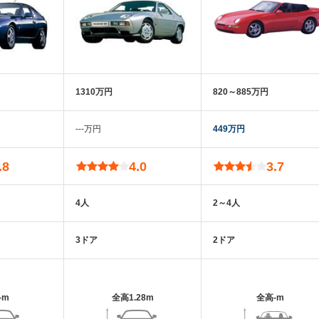
1310万円
820～885万円
‐‐‐万円
449万円
.8
4.0
3.7
4人
2～4人
3ドア
2ドア
-m
全高
1.28m
全高
-m