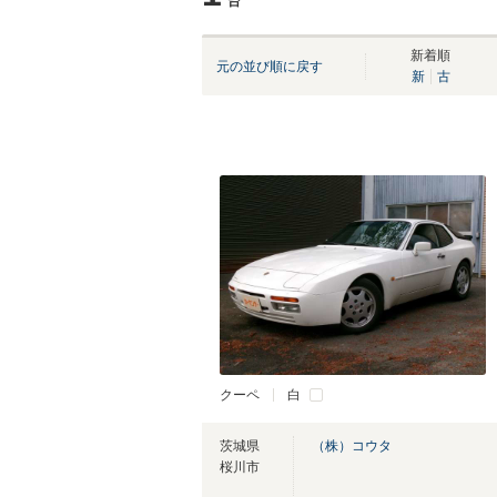
台
新着順
元の並び順に戻す
新
古
クーペ
白
茨城県
（株）コウタ
桜川市