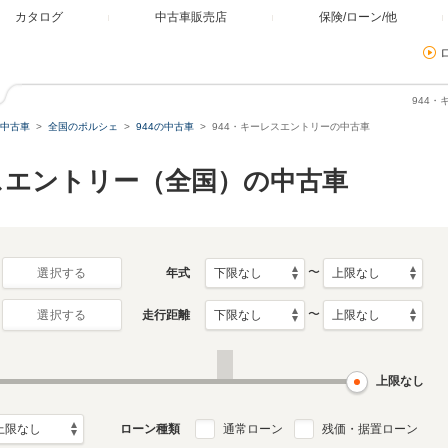
カタログ
中古車販売店
保険/ローン/他
944
中古車
全国のポルシェ
944の中古車
944・キーレスエントリーの中古車
レスエントリー（全国）の中古車
〜
年式
選択する
〜
走行距離
選択する
上限なし
ローン種類
通常ローン
残価・据置ローン