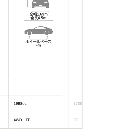
全幅
1.69m
全幅
1.68m～1.69m
全長
4.5m
全長
4.05m
ホイールベース
ホイールベース
-m
-m
-
-
1998cc
1780～2861cc
4WD、FF
FF