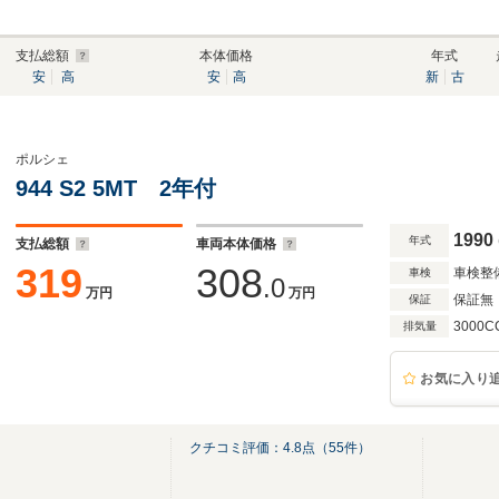
支払総額
本体価格
年式
安
高
安
高
新
古
ポルシェ
944 S2 5MT 2年付
1990
年式
支払総額
車両本体価格
319
308
車検整
車検
.0
万円
万円
保証無
保証
3000C
排気量
お気に入り
クチコミ評価：
4.8
点（
55
件）