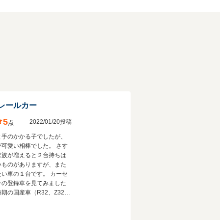
レールカー
5
2022/01/20投稿
点
と手のかかる子でしたが、
が可愛い相棒でした。 さす
家族が増えると２台持ちは
いものがありますが、また
たい車の１台です。 カーセ
ーの登録車を見てみました
期の国産車（R32、Z32、
スープラなど）よりも比較的
に流通しているようで、現