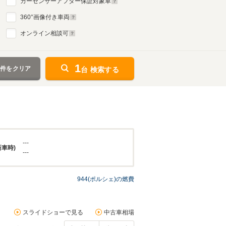
カーセンサーアフター保証対象車
360
°画像付き車両
オンライン相談可
1
条件をクリア
台 検索する
---
新車時)
---
944(ポルシェ)の燃費
スライドショーで見る
中古車相場