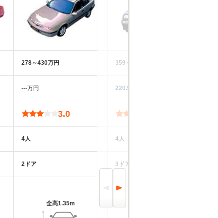
278～430万円
359～480万円
‐‐‐万円
220.9万円
3.0
3.8
4人
4人
2ドア
3ドア
全高
1.35m
全高
1.33m～1.34m