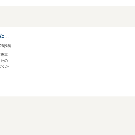
時点
でし
るこ
す。
愛さえあれば、もっと好きになれた車です。魅力はある。
1/26投稿
高級車
ったの
ごくか