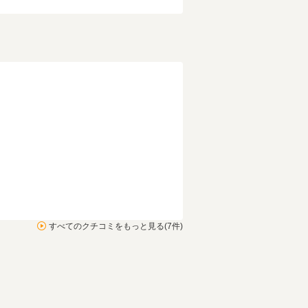
でも（これは当時からそう
たが）お買い得な１台であ
とには変わりないようで
すべてのクチコミをもっと見る(7件)