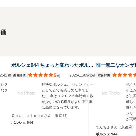
評価
ポルシェ944 ちょっと変わったポルシェを求める方向き
唯一無二なオンザ
5
3/25投稿
2025/11/09投稿
総合評価
総合評価
点
きたク
軽快なポルシェ。 セカンドカー
色々
的なク
としてとても楽しめた車でし
そこ
た。 今は（２０２５年時点）数
がに
が少ないので程度がよい中古車
厳し
は高値になっています。
乗り
ンサ
Ｃｈａｍｅｌｅｏｎさん
（東京都）
が同時
ポルシェ 944
80
てんちょさん
（京都府）
安価
ポルシェ 944