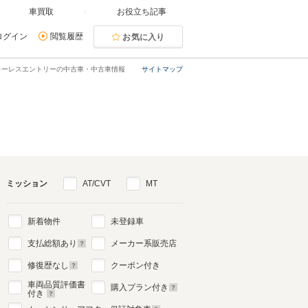
車買取
お役立ち記事
ログイン
閲覧履歴
お気に入り
・キーレスエントリーの中古車・中古車情報
サイトマップ
ミッション
AT/CVT
MT
新着物件
未登録車
支払総額あり
メーカー系販売店
修復歴なし
クーポン付き
車両品質評価書
購入プラン付き
付き