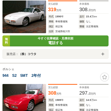
支払総額
本体価格
319
308.
0
万円
万円
年式
1990
年
走行
15.4
万km
車検
車検整備無
修復
なし
保証
保証無
整備
法定整備無
住所
茨城県桜川市
今すぐ在庫確認・見積依頼
無
電話する
料
販売店：
（株）コウタ
ポルシェ
944 S2 5MT 2年付
支払総額
本体価格
308
297.
0
万円
万円
年式
1989
年
走行
14.0
万km
車検
車検整備無
修復
なし
保証
保証無
整備
法定整備無