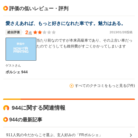
駆動方式
FR
FR
FR
評価の低いレビュー・評判
愛さえあれば、もっと好きになれた車です。魅力はある。
2
総合評価
2013/01/26投稿
点
当たり前なのですが本来高級車であり、その上古い車だっ
たので どうしても維持費がすごくかかってしまいます
ゲストさん
ポルシェ 944
すべてのクチコミをもっと見る(7件)
944に関する関連情報
944の最新記事
911人気の今だからこそ選ぶ、玄人好みの「FRポルシェ」