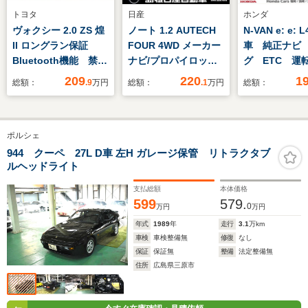
トヨタ
日産
ホンダ
ヴォクシー 2.0 ZS 煌
ノート 1.2 AUTECH
N-VAN e: e: 
II ロングラン保証
FOUR 4WD メーカー
車 純正ナビ
Bluetooth機能 禁煙
ナビ/プロパイロッ
グ ETC 運
車 スマートキー ヘ
ト/SOSコール
トヒーター
209
220
1
総額：
.9
万円
総額：
.1
万円
総額：
ッドライトLED バッ
クカメラ ETC 地デ
ジTV リアエアコ
ポルシェ
ン VSC DVD再
生 CD再生
944 クーペ 27L D車 左H ガレージ保管 リトラクタブ
ルヘッドライト
支払総額
本体価格
599
579.
0
万円
万円
年式
1989
年
走行
3.1
万km
車検
車検整備無
修復
なし
保証
保証無
整備
法定整備無
住所
広島県三原市