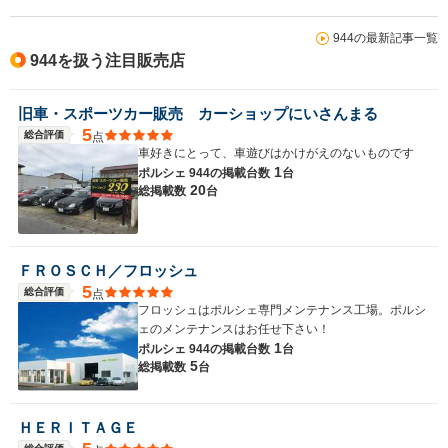
944の最新記事一覧
944を扱う注目販売店
旧車・スポーツカー販売 カーショップにいさんまる
5
総合評価
点
車好きにとって、車遊びはかけがえのないものです
1
ポルシェ 944の
掲載台数
台
20
総掲載数
台
ＦＲＯＳＣＨ／フロッシュ
5
総合評価
点
フロッシュはポルシェ専門メンテナンス工場。ポルシ
ェのメンテナンスはお任せ下さい！
1
ポルシェ 944の
掲載台数
台
5
総掲載数
台
ＨＥＲＩＴＡＧＥ