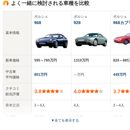
よく一緒に検討される車種を比較
ポルシェ
ポルシェ
ポルシェ
968
928
968カ
基本情報
新車価格
595～785万円
1310万円
820～88
中古車
801万円
‐‐‐万円
449万円
平均価格
クチコミ
3.8
4.0
3.7
総合評価
乗車定員
2～4人
4人
2～4人
ドア数
3ドア
3ドア
2ドア
▼
全てを表示する