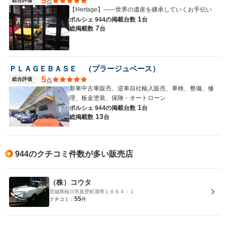
5
総合評価
点
【Hertage】――世界の遺産を継承していくお手伝い
1
ポルシェ 944の
掲載台数
台
7
総掲載数
台
ＰＬＡＧＥＢＡＳＥ （プラージュベース）
5
総合評価
点
新車中古車販売、逆車自社輸入販売、車検、整備、修
理、板金塗装、保険・オートローン
1
ポルシェ 944の
掲載台数
台
13
総掲載数
台
944のクチコミ件数が多い販売店
（株）コウタ
茨城県桜川市真壁町酒寄１６６４－１
55
クチコミ：
件