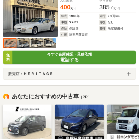
支払総額
本体価格
400
385.
0
万円
万円
年式
1986
年
走行
2.9
万km
車検
'27/01
修復
なし
保証
保証無
整備
法定整備付
住所
埼玉県蓮田市
今すぐ在庫確認・見積依頼
無
電話する
料
販売店：
ＨＥＲＩＴＡＧＥ
あなたにおすすめの中古車
［PR］