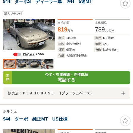
944 ターボS ディーラー車 左H 5速MT
購入プラン付
支払総額
本体価格
819
789.
0
万円
万円
年式
1988
年
走行
5.9
万km
車検
車検整備付
修復
なし
保証
保証無
整備
法定整備付
住所
大阪府羽曳野市
今すぐ在庫確認・見積依頼
無
電話する
料
販売店：
ＰＬＡＧＥＢＡＳＥ （プラージュベース）
ポルシェ
944 ターボ 純正MT US仕様