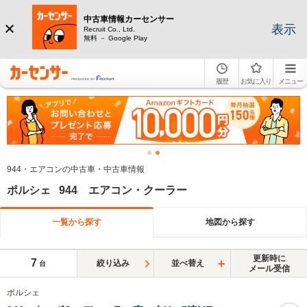
中古車情報カーセンサー
表示
Recruit Co., Ltd.
無料 － Google Play
履歴
お気に入り
メニュー
944・エアコンの中古車・中古車情報
ポルシェ 944 エアコン・クーラー
一覧から探す
地図から探す
更新時に
7
絞り込み
並べ替え
台
メール受信
ポルシェ