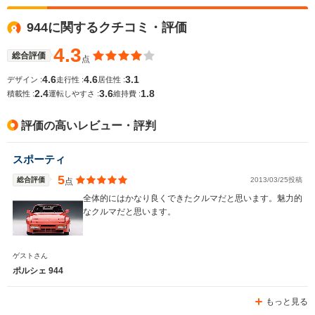
全高
全高
-m
1.28m
-
944に関するクチコミ・評価
4.3
総合評価
点
全幅
全幅
サイズ
-m
1.84m
-
4.6
4.6
3.1
デザイン :
走行性 :
居住性 :
全長
全長
(全長x全幅x全高)
2.4
3.6
1.8
積載性 :
運転しやすさ :
維持費 :
-m
4.52m
評価の高いレビュー・評判
ホイールベース
ホイールベース
ホイー
スポーティ
-m
-m
5
総合評価
2013/03/25投稿
点
全体的にはかなり良くできたクルマだと思います。魅力的
なクルマだと思います。
WLTCモード
-
-
-
燃費
ゲストさん
ポルシェ 944
もっと見る
排気量
2990cc
5397cc
2990cc