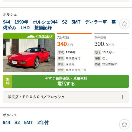
ポルシェ
944 1990年 ポルシェ944 S2 5MT ディラー車 整
備済み LHD 整備記録
支払総額
本体価格
340
300.
0
万円
万円
年式
1990
年
走行
13.6
万km
車検
車検整備付
修復
なし
保証
保証無
整備
法定整備付
住所
兵庫県加古川市
今すぐ在庫確認・見積依頼
無
電話する
料
販売店：
ＦＲＯＳＣＨ／フロッシュ
ポルシェ
944 S2 5MT 2年付