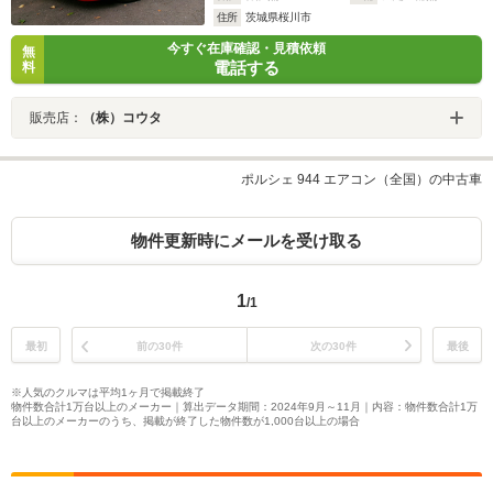
住所
茨城県桜川市
今すぐ在庫確認・見積依頼
無
電話する
料
販売店：
（株）コウタ
ポルシェ 944 エアコン（全国）の中古車
物件更新時にメールを受け取る
1
/1
最初
前の30件
次の30件
最後
※人気のクルマは平均1ヶ月で掲載終了
物件数合計1万台以上のメーカー｜算出データ期間：2024年9月～11月｜内容：物件数合計1万
台以上のメーカーのうち、掲載が終了した物件数が1,000台以上の場合