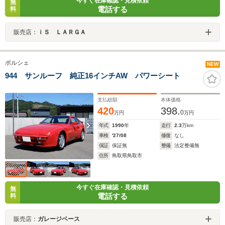
今すぐ在庫確認・見積依頼
無
電話する
料
販売店：
ｉＳ ＬＡＲＧＡ
ポルシェ
NEW
944 サンルーフ 純正16インチAW パワーシート
支払総額
本体価格
420
398.
0
万円
万円
年式
1990
年
走行
2.3
万km
車検
'27/08
修復
なし
保証
保証無
整備
法定整備無
住所
鳥取県鳥取市
今すぐ在庫確認・見積依頼
無
電話する
料
販売店：
ガレージベース