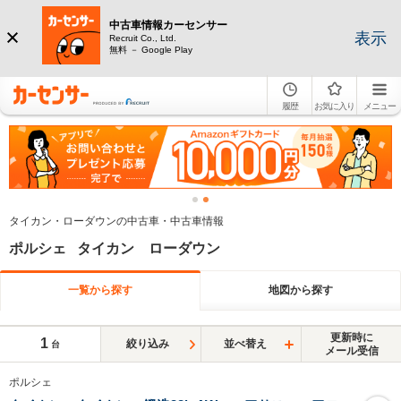
中古車情報カーセンサー
表示
Recruit Co., Ltd.
無料 － Google Play
履歴
お気に入り
メニュー
タイカン・ローダウンの中古車・中古車情報
ポルシェ タイカン ローダウン
一覧から探す
地図から探す
更新時に
1
絞り込み
並べ替え
台
メール受信
ポルシェ