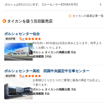
ポルシェは911だけに非ず。【カーセンサーEDGE4月号】
タイカンの最新記事一覧
タイカンを扱う注目販売店
ポルシェセンター仙台
5
総合評価
点
8/12(水)～8/14(金)は当店お休みとなります。何卒よろ
しくお願いいたします。
6
ポルシェ タイカンの
掲載台数
台
14
総掲載数
台
ポルシェセンター高松 四国中央認定中古車センター
5
総合評価
点
お客様ひとりひとりのご要望に最高の満足でお応えし
て参ります。
3
ポルシェ タイカンの
掲載台数
台
6
総掲載数
台