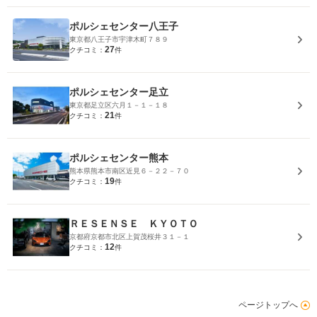
ポルシェセンター八王子
東京都八王子市宇津木町７８９
27
クチコミ：
件
ポルシェセンター足立
東京都足立区六月１－１－１８
21
クチコミ：
件
ポルシェセンター熊本
熊本県熊本市南区近見６－２２－７０
19
クチコミ：
件
ＲＥＳＥＮＳＥ ＫＹＯＴＯ
京都府京都市北区上賀茂桜井３１－１
12
クチコミ：
件
ページトップへ