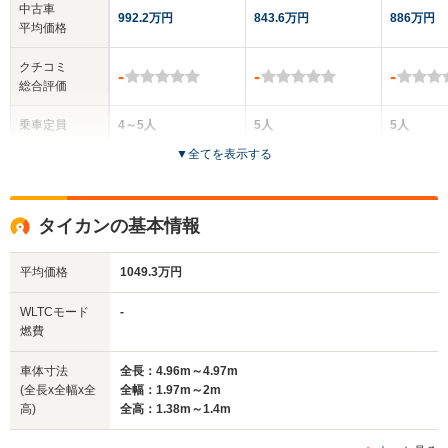
中古車
992.2万円
843.6万円
886万円
平均価格
クチコミ
-
-
-
総合評価
乗車定員
4～5人
5人
5人
▼
全てを表示する
ドア数
5ドア
4ドア
4ドア
全高
全高
全高
タイカンの基本情報
1.41m
1.42m
1.38
平均価格
1049.3万円
全幅
全幅
全
WLTCモード
-
サイズ
1.97m
1.97m
1.
燃費
全長
全長
(全長x全幅x全高)
4.97m～4.98m
4.99m
4.9
車体寸法
全長：4.96m～4.97m
(全長x全幅x全
全幅：1.97m～2m
高)
全高：1.38m～1.4m
ホイールベース
ホイールベース
ホイー
-m
-m