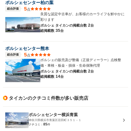
ポルシェセンター柏の葉
5
総合評価
点
良質な認定中古車が、お客様のカーライフを鮮やかに
彩ります
2
ポルシェ タイカンの
掲載台数
台
35
総掲載数
台
ポルシェセンター熊本
5
総合評価
点
ポルシェの販売及び整備（正規ディーラー）点検整
備・車検・板金・損保・生命保険代理
2
ポルシェ タイカンの
掲載台数
台
14
総掲載数
台
タイカンのクチコミ件数が多い販売店
ポルシェセンター横浜青葉
神奈川県横浜市青葉区荏田町３５１－１
85
クチコミ：
件