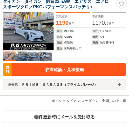
タイカン タイカン 鍛造22inAW エアサス エアロ
スポーツクロノPKGパフォーマンスバッテリ+
支払総額
本体価格
1190
1170.
0
万円
万円
年式
2021
年
走行
1.6
万km
車検
'26/09
修復
なし
保証
保証無
整備
法定整備付
住所
広島県福山市
無
在庫確認・見積依頼
料
販売店：
ＰＲＩＭＥ ＧＡＲＡＧＥ（プライムガレージ）
ポルシェ タイカン ローダウン（全国）の中古車
物件更新時にメールを受け取る