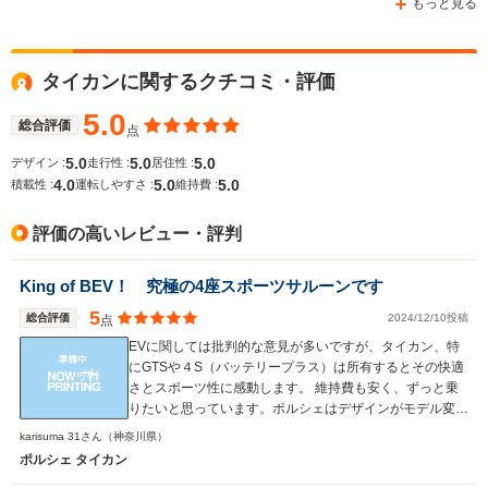
もっと見る
タイカンに関するクチコミ・評価
WLTCモード
-
-
-
燃費
5.0
総合評価
点
5.0
5.0
5.0
デザイン :
走行性 :
居住性 :
4.0
5.0
5.0
積載性 :
運転しやすさ :
維持費 :
排気量
-
-
-
評価の高いレビュー・評判
駆動方式
4WD
4WD
4WD
King of BEV！ 究極の4座スポーツサルーンです
5
総合評価
2024/12/10投稿
点
EVに関しては批判的な意見が多いですが、タイカン、特
にGTSや４S（バッテリープラス）は所有するとその快適
さとスポーツ性に感動します。 維持費も安く、ずっと乗
りたいと思っています。ポルシェはデザインがモデル変更
しても大きく変わらないこともいいですね。 ベンツなど
karisuma 31さん
（神奈川県）
のドイツ車を10種以上長く乗ってきましたが、やはり車
ポルシェ タイカン
としての性能はポルシェは別格です。 久しぶりに感動で