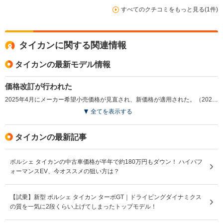
きるドイツ車に巡り合いました（911除く）。Sクラスや
すべてのクチコミをもっと見る(1件)
パナメーラより優れています。 日常使用できる4座スポー
ツカーを検討され、自宅充電できる方は、ぜひ1泊2日で
試乗され体感してみてください。正規ディラーの中古車も
いいと思いますよ（かなり価格が下がっています）。
タイカンに関する関連情報
タイカンの最新モデル情報
価格改訂が行われた
2025年4月にメーカー希望小売価格が見直され、新価格が適用された。（2025.4）
全てを表示する
タイカンの最新記事
ポルシェ タイカンの中古車価格が半年で約180万円もダウン！ ハイパフ
ォーマンスEV、今オススメの狙い方は？
【試乗】新型 ポルシェ タイカン ターボGT｜ドライビングダイナミクス
の質を一気に2段くらい上げてしまったトップモデル！