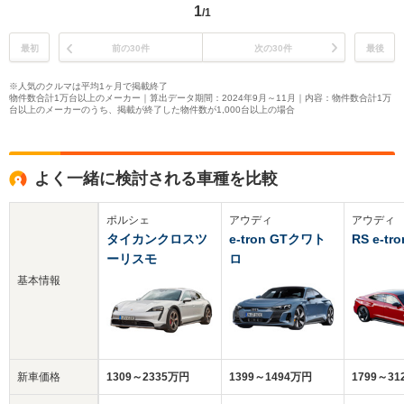
1
/1
最初
前の30件
次の30件
最後
※人気のクルマは平均1ヶ月で掲載終了
物件数合計1万台以上のメーカー｜算出データ期間：2024年9月～11月｜内容：物件数合計1万
台以上のメーカーのうち、掲載が終了した物件数が1,000台以上の場合
よく一緒に検討される車種を比較
ポルシェ
アウディ
アウディ
タイカンクロスツ
e-tron GTクワト
RS e-tr
ーリスモ
ロ
基本情報
新車価格
1309～2335万円
1399～1494万円
1799～3