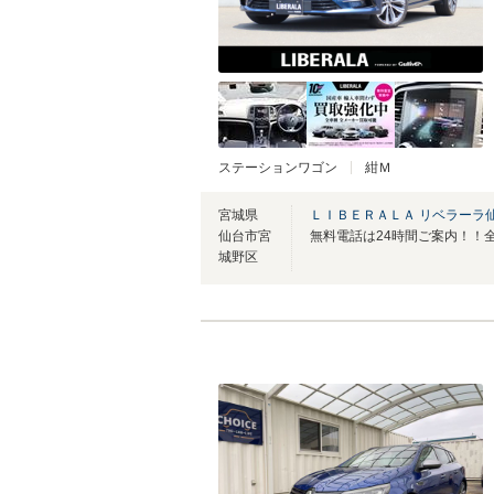
ステーションワゴン
紺Ｍ
宮城県
ＬＩＢＥＲＡＬＡ リベラーラ
仙台市宮
城野区