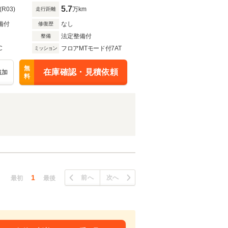
5.7
(R03)
万km
走行距離
備付
なし
修復歴
法定整備付
整備
C
フロアMTモード付7AT
ミッション
無
在庫確認・見積依頼
追加
料
1
前へ
次へ
最初
最後