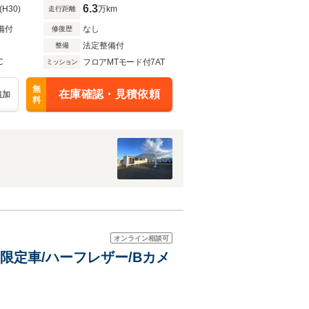
6.3
(H30)
万km
走行距離
備付
なし
修復歴
法定整備付
整備
C
フロアMTモード付7AT
ミッション
無
在庫確認・見積依頼
追加
料
オンライン相談可
限定車/ハーフレザー/Bカメ