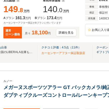
支払総額
車両本体価格
149
140
車検整
車検
.8
.0
万円
万円
保証付
保証
161.3
173.4
A
プラン
B
プラン
万円
万円
1400C
排気量
カーセンサーアフター保証がBプランに付いています
お気に入り
通常
18,100
詳細を見る
月々
円
ローン価格
仙台港
クチコミ評価：
4.5
点（
11
件）
クーポン
無料電話は24時間ご案内！！全国のLIBERALA在庫も見たい方は一括照会が可能です！
ギフトプ
カーセンサーアフター保証取扱店
ルノー
メガーヌスポーツツアラー GT バックカメラ/純正ナビ
ダプティブクルーズコントロール/レーンキープア
後センサー/LEDライト/ETC