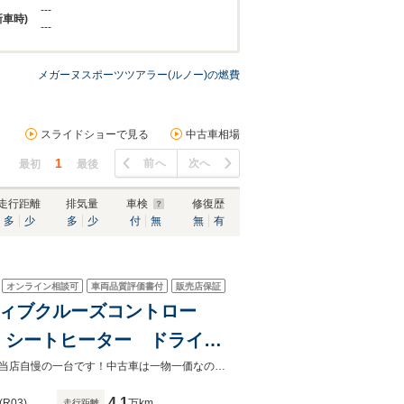
---
新車時)
---
メガーヌスポーツツアラー(ルノー)の燃費
スライドショーで見る
中古車相場
1
前へ
次へ
最初
最後
走行距離
排気量
車検
修復歴
多
少
多
少
付
無
無
有
オンライン相談可
車両品質評価書付
販売店保証
ティブクルーズコントロー
 シートヒーター ドライブ
ーセンサー 純正18インチ
まずは右のボタンのお問い合わせボタンから、お気軽にお問い合わせください！当店自慢の一台です！中古車は一物一価なので、早い者勝ちです。お早目のご検討をおすすめいたします！
4.1
(R03)
万km
走行距離