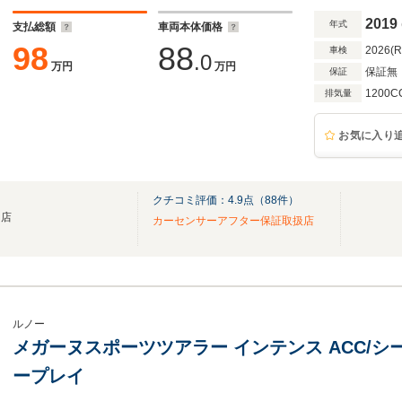
2019
年式
支払総額
車両本体価格
98
88
2026(
車検
.0
万円
万円
保証無
保証
1200C
排気量
お気に入り
クチコミ評価：
4.9
点（
88
件）
門店
カーセンサーアフター保証取扱店
ルノー
メガーヌスポーツツアラー インテンス ACC/シー
ープレイ