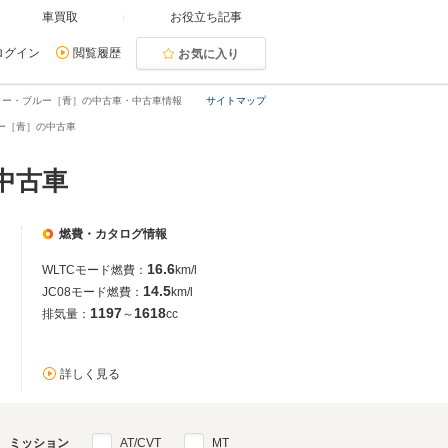
車買取
お役立ち記事
ログイン
閲覧履歴
お気に入り
ラー・ブルー［青］の中古車・中古車情報
サイトマップ
ー［青］の中古車
中古車
燃費・カタログ情報
16.6
WLTCモード燃費：
km/l
14.5
JC08モード燃費：
km/l
1197
1618
排気量：
～
cc
詳しく見る
ミッション
AT/CVT
MT