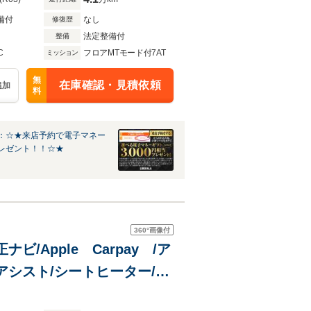
備付
なし
修復歴
法定整備付
整備
C
フロアMTモード付7AT
ミッション
無
在庫確認・見積依頼
追加
料
：☆★来店予約で電子マネー
レゼント！！☆★
360°
画像付
/Apple Carpay /ア
シスト/シートヒーター/前