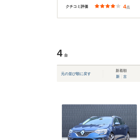
4
クチコミ評価
点
4
台
新着順
元の並び順に戻す
新
古