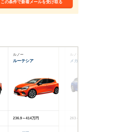
この条件で新着メールを受け取る
ルノー
ルノー
プ
ルーテシア
メガーヌ
5
236.9～414万円
263～949万円
44