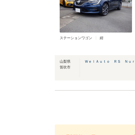
ステーションワゴン
紺
山梨県
ＷｅｌＡｕｔｏ ＲＳ Ｎｕ
笛吹市