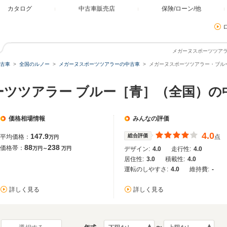
カタログ
中古車販売店
保険/ローン/他
メガーヌスポーツツア
古車
全国のルノー
メガーヌスポーツツアラーの中古車
メガーヌスポーツツアラー・ブル
ーツツアラー ブルー［青］（全国）の
価格相場情報
みんなの評価
4.0
147.9
総合評価
平均価格：
点
万円
88
238
価格帯：
万円～
万円
デザイン:
4.0
走行性:
4.0
居住性:
3.0
積載性:
4.0
運転のしやすさ:
4.0
維持費:
-
詳しく見る
詳しく見る