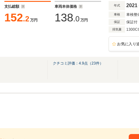
2021
年式
支払総額
車両本体価格
152
138
車検整
車検
.2
.0
万円
万円
保証付
保証
1300C
排気量
お気に入り
ｒ
クチコミ評価：
4.9
点（
23
件）