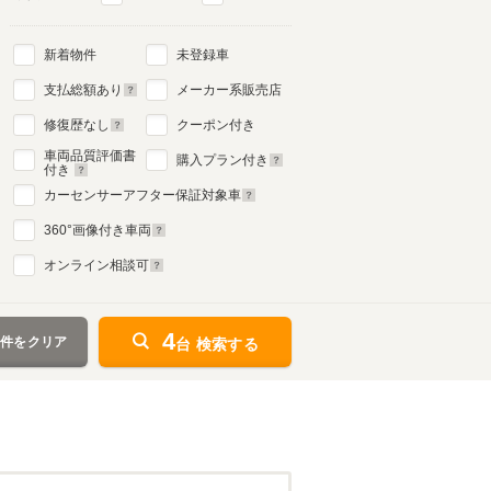
新着物件
未登録車
支払総額あり
メーカー系販売店
修復歴なし
クーポン付き
車両品質評価書
購入プラン付き
付き
カーセンサーアフター保証対象車
360
°画像付き車両
オンライン相談可
4
条件をクリア
台 検索する