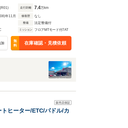
7.4
(R01)
万km
走行距離
R08)年11月
なし
修復歴
法定整備付
整備
C
フロアMTモード付7AT
ミッション
無
在庫確認・見積依頼
追加
料
販売店保証
トヒーター/ETC/パドル/カ