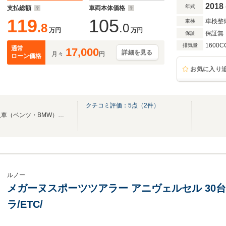
2018
年式
支払総額
車両本体価格
119
105
車検整
車検
.8
.0
万円
万円
保証無
保証
1600C
排気量
通常
17,000
詳細を見る
月々
円
ローン価格
お気に入り
クチコミ評価：
5
点（
2
件）
国産（ミニバン・SUV）・輸入車（ベンツ・BMW）人気車種を取り揃えております。
ルノー
メガーヌスポーツツアラー アニヴェルセル 30台
ラ/ETC/