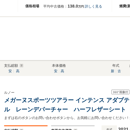
138.0
価格相場
燃費(
平均中古価格：
詳しく見る
万円
支払総額
本体価格
年式
安
高
安
高
新
古
360°
画像付
ルノー
メガーヌスポーツツアラー インテンス アダプ
ル レーンデパーチャー ハーフレザーシート
レコーダー前後 ETC バックカメラ コーナ
AW LEDヘッドライト
2021
年式