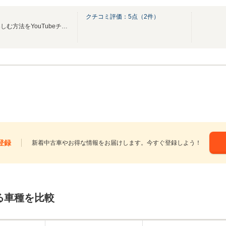
クチコミ評価：
5
点（
2
件）
お金を掛けずにサーキットを楽しむ方法をYouTubeチャンネルで発信しています！
登録
新着中古車やお得な情報をお届けします。今すぐ登録しよう！
る車種を比較