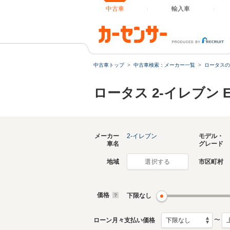
中古車
輸入車
中古車トップ
中古車検索：メーカー一覧
ロータスの
ロータス 2-イレブン
メーカー
2-イレブン
モデル・
車名
グレード
地域
市区町村
選択する
価格
下限なし
〜
ローン月々支払い価格