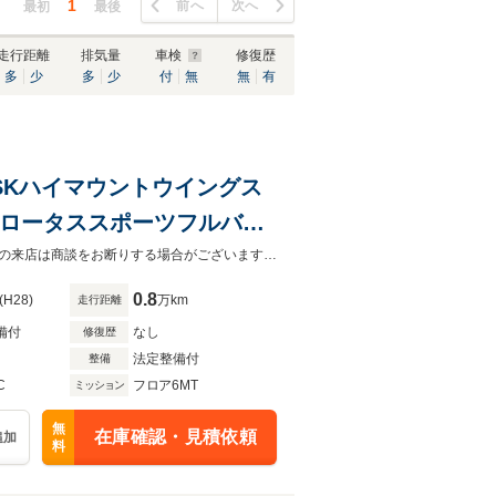
1
前へ
次へ
最初
最後
走行距離
排気量
車検
修復歴
多
少
多
少
付
無
無
有
0/BSKハイマウントウイングス
ジ/ロータススポーツフルバケ/
支払総額は、店頭納車及び管轄エリア内の車検取得を含んだ金額です。未予約での来店は商談をお断りする場合がございます。予めご了承下さい。
0.8
(H28)
万km
走行距離
備付
なし
修復歴
法定整備付
整備
C
フロア6MT
ミッション
無
在庫確認・見積依頼
追加
料