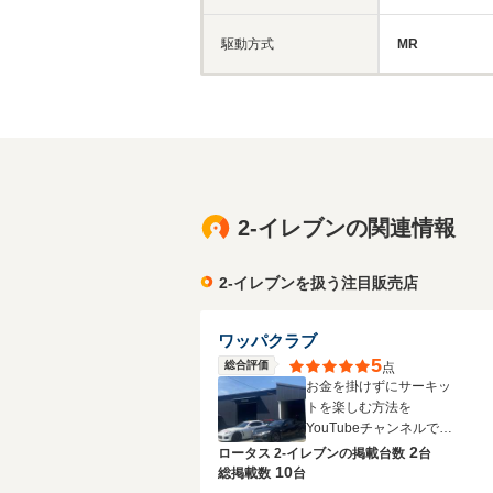
駆動方式
MR
2-イレブンの関連情報
2-イレブンを扱う注目販売店
ワッパクラブ
5
総合評価
点
お金を掛けずにサーキッ
トを楽しむ方法を
YouTubeチャンネルで発
信しています！
2
ロータス 2-イレブンの
掲載台数
台
10
総掲載数
台