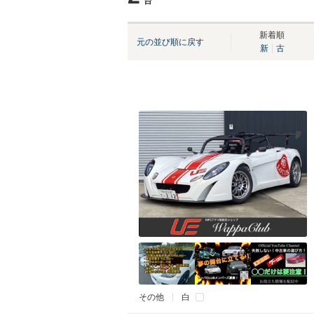
台
新着順
元の並び順に戻す
新
古
その他
白