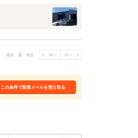
1
前へ
次へ
最初
最後
この条件で新着メールを受け取る