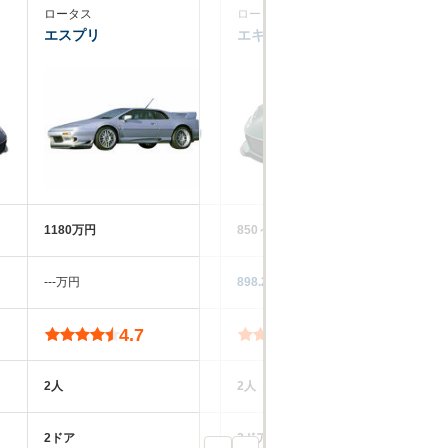
ロータス
ロータス
ケ
エスプリ
エキシージ
ス
1180万円
850～1760万円
62
‐‐‐万円
898.2万円
84
4.7
4.5
2人
2人
2
2ドア
2ドア
-