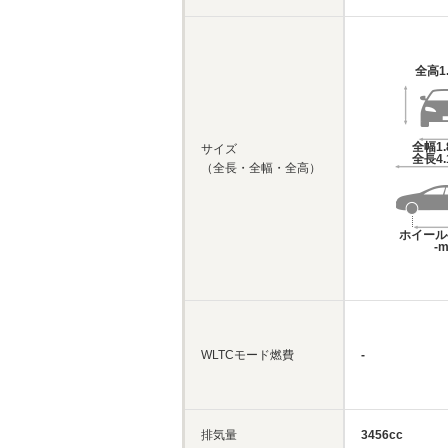
全高
1
全幅
1
サイズ
全長
4
（全長・全幅・全高）
ホイール
-
WLTCモード燃費
-
排気量
3456cc