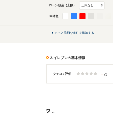
ローン頭金（上限）
本体色
▼ もっと詳細な条件を追加する
2-イレブン
の基本情報
－
クチコミ評価
点
2