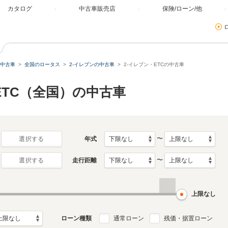
カタログ
中古車販売店
保険/ローン/他
中古車
全国のロータス
2-イレブンの中古車
2-イレブン・ETCの中古車
 ETC（全国）の中古車
〜
年式
選択する
〜
走行距離
選択する
上限なし
ローン種類
通常ローン
残価・据置ローン