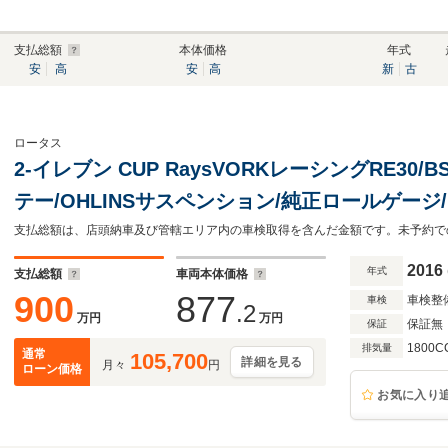
支払総額
本体価格
年式
安
高
安
高
新
古
ロータス
2-イレブン CUP RaysVORKレーシングRE3
テー/OHLINSサスペンション/純正ロールゲー
機械式LSD/ETC
2016
年式
支払総額
車両本体価格
900
877
車検整
車検
.2
万円
万円
保証無
保証
1800C
排気量
通常
105,700
詳細を見る
月々
円
ローン価格
お気に入り