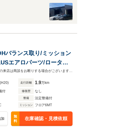
ンOHバランス取り/ミッション
LUSエアロパーツ/ロータス
支払総額は、店頭納車及び管轄エリア内の車検取得を含んだ金額です。未予約での来店は商談をお断りする場合がございます。予めご了承下さい。
1.9
(H20)
万km
走行距離
備付
なし
修復歴
法定整備付
整備
C
フロア6MT
ミッション
無
在庫確認・見積依頼
追加
料