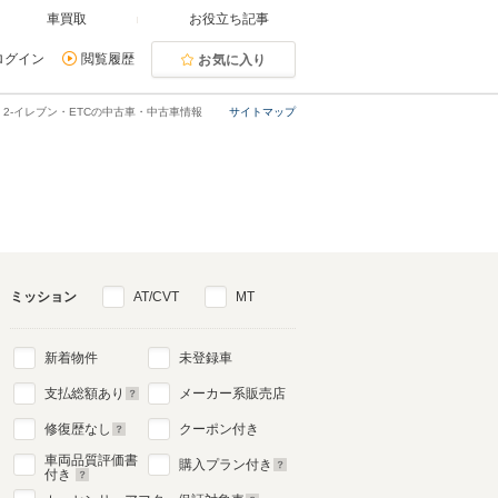
車買取
お役立ち記事
ログイン
閲覧履歴
お気に入り
2-イレブン・ETCの中古車・中古車情報
サイトマップ
ミッション
AT/CVT
MT
新着物件
未登録車
支払総額あり
メーカー系販売店
修復歴なし
クーポン付き
車両品質評価書
購入プラン付き
付き