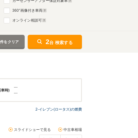
カーセンサーアフター保証対象車
360
°画像付き車両
オンライン相談可
2
条件をクリア
台 検索する
---
新車時)
---
2-イレブン(ロータス)の燃費
スライドショーで見る
中古車相場