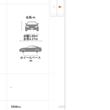
全高
-m
全高
1.13m
全幅
1.88m
全幅
1.8m
全長
4.37m
全長
4.08m
ホイールベース
ホイールベース
-m
-m
-
-
-
3506cc
3456cc
15