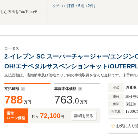
クチコミ評価：
5
点（
2
件）
お金を掛けずにサーキットを楽しむ方法をYouTubeチャンネルで発信しています！
ロータス
2-イレブン SC スーパーチャージャー/エンジ
OH/エナペタルサスペンションキット/OUTERP
スポーツアルミホイール
2008
年式
支払総額
車両本体価格
788
763
車検整
車検
.0
万円
万円
保証無
保証
1800C
排気量
通常
72,100
詳細を見る
月々
円
ローン価格
お気に入り