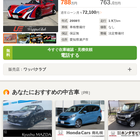
788
763.
0
万円
万円
72,100
通常ローン
月々
円
年式
2008
年
走行
1.9
万km
車検
車検整備付
修復
なし
保証
保証無
整備
法定整備付
住所
愛知県瀬戸市
今すぐ在庫確認・見積依頼
無
電話する
料
販売店：
ワッパクラブ
あなたにおすすめの中古車
［PR］