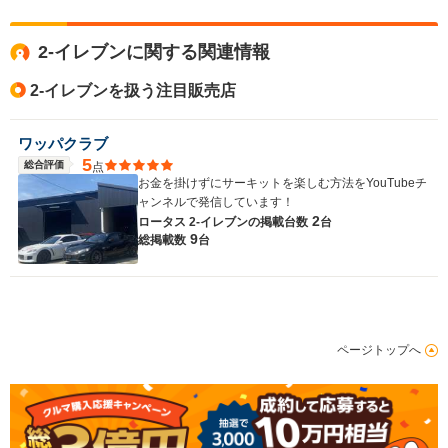
ドア数
-
2ドア
2ドア
2-イレブンに関する関連情報
全高
全高
全
1.2m
1.13m
1.
2-イレブンを扱う注目販売店
ワッパクラブ
全幅
全幅
全
5
サイズ
総合評価
点
1.86m
1.8m
1
全長
全長
お金を掛けずにサーキットを楽しむ方法をYouTubeチ
(全長x全幅x全高)
4.12m
4.08m
4.
ャンネルで発信しています！
2
ロータス 2-イレブンの
掲載台数
台
9
総掲載数
台
ホイールベース
ホイールベース
ホイー
-m
-m
ページトップへ
WLTCモード
-
-
-
燃費