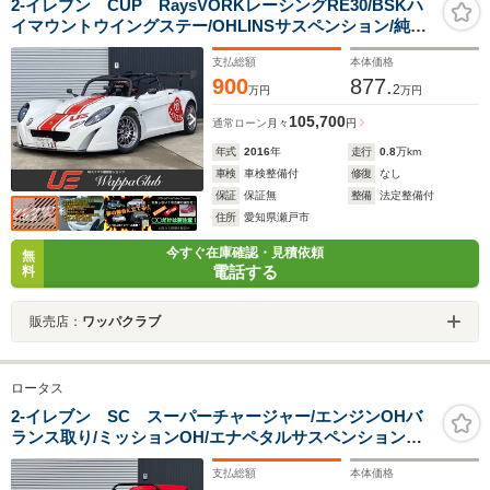
2-イレブン CUP RaysVORKレーシングRE30/BSKハ
イマウントウイングステー/OHLINSサスペンション/純正
ロールゲージ/ロータススポーツフルバケ/機械式LSD/ETC
支払総額
本体価格
900
877.
2
万円
万円
105,700
通常ローン
月々
円
年式
2016
年
走行
0.8
万km
車検
車検整備付
修復
なし
保証
保証無
整備
法定整備付
住所
愛知県瀬戸市
今すぐ在庫確認・見積依頼
無
電話する
料
販売店：
ワッパクラブ
ロータス
2-イレブン SC スーパーチャージャー/エンジンOHバ
ランス取り/ミッションOH/エナペタルサスペンションキ
ット/OUTERPLUSエアロパーツ/ロータススポーツアルミ
支払総額
本体価格
ホイール