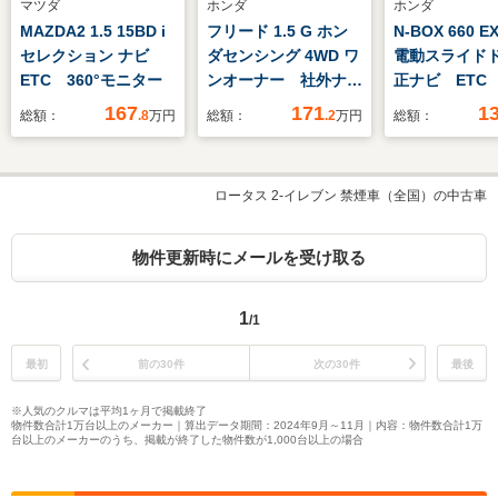
マツダ
ホンダ
ホンダ
MAZDA2 1.5 15BD i
フリード 1.5 G ホン
N-BOX 660 E
セレクション ナビ
ダセンシング 4WD ワ
電動スライド
ETC 360°モニター
ンオーナー 社外ナ
正ナビ ETC
ビ バックカメラ 社
167
171
1
総額：
.8
万円
総額：
.2
万円
総額：
外前側ドラレコ 純正
エンスタ ETC 両側
PSD フルセグ
ロータス 2-イレブン 禁煙車（全国）の中古車
Bluetooth USB
CD/DVD LEDライ
ト オートライト オ
物件更新時にメールを受け取る
ートエアコン シート
ヒーター サイドエア
1
/1
バッグ
最初
前の30件
次の30件
最後
※人気のクルマは平均1ヶ月で掲載終了
物件数合計1万台以上のメーカー｜算出データ期間：2024年9月～11月｜内容：物件数合計1万
台以上のメーカーのうち、掲載が終了した物件数が1,000台以上の場合