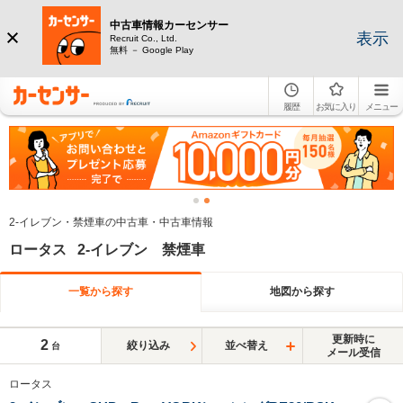
中古車情報カーセンサー
表示
Recruit Co., Ltd.
無料 － Google Play
履歴
お気に入り
メニュー
2-イレブン・禁煙車の中古車・中古車情報
ロータス 2-イレブン 禁煙車
一覧から探す
地図から探す
更新時に
2
絞り込み
並べ替え
台
メール受信
ロータス