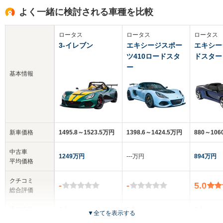
よく一緒に検討される車種を比較
ロータス
ロータス
ロータス
3-イレブン
エキシージスポー
エキシー
ツ410ロードスタ
ドスター
ー
基本情報
新車価格
1495.8～1523.5万円
1398.6～1424.5万円
880～106
中古車
1249万円
‐‐‐万円
894万円
平均価格
クチコミ
-
-
5.0
総合評価
乗車定員
2人
2人
2人
▼
全てを表示する