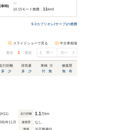
---
新車時)
11
10.15モード燃費：
km/l
9-3カブリオレ(サーブ)の燃費
スライドショーで見る
中古車相場
1
前へ
次へ
最初
最後
走行距離
排気量
車検
修復歴
多
少
多
少
付
無
無
有
1.1
(H11)
万km
走行距離
R08)年11月
なし
修復歴
法定整備付
整備