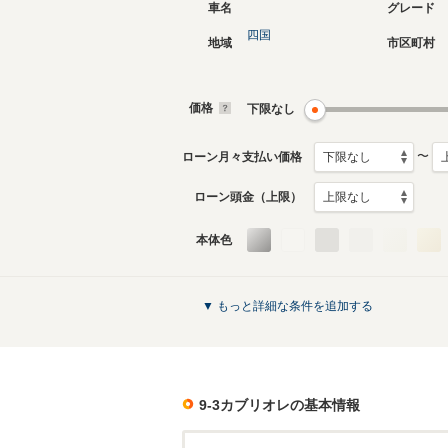
車名
グレード
四国
地域
市区町村
2代目
初代
2003年11月～2011年12
1998年6
月生産モデル
生産モデ
価格
下限なし
9-3カブリオレのカタログを見る
〜
ローン月々支払い価格
ローン頭金（上限）
本体色
▼ もっと詳細な条件を追加する
9-3カブリオレ
の基本情報