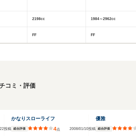
2198cc
1984～2962cc
FF
FF
クチコミ・評価
かなりスローライフ
優雅
4
3/22投稿
2008/01/10投稿
総合評価
総合評価
点