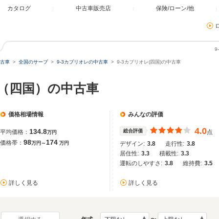
カタログ
中古車販売店
保険/ローン/他
9
古車
全国のサーブ
9-3カブリオレの中古車
9-3カブリオレ(四国)の中古車
レ（四国）の中古車
価格相場情報
みんなの評価
4.0
134.8
総合評価
平均価格：
点
万円
98
174
価格帯：
万円～
万円
デザイン:
3.8
走行性:
3.8
居住性:
3.3
積載性:
3.3
運転のしやすさ:
3.8
維持費:
3.5
詳しく見る
詳しく見る