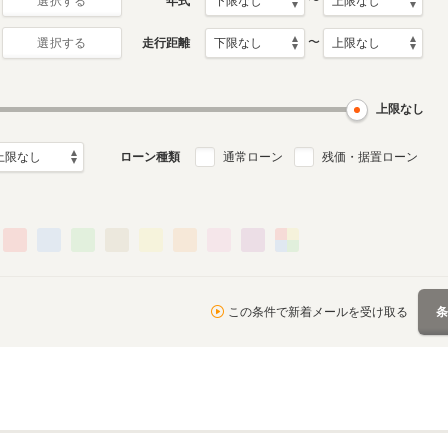
〜
年式
選択する
〜
走行距離
選択する
月～2003年10月
ル
上限なし
ローン種類
通常ローン
残価・据置ローン
この条件で新着メールを受け取る