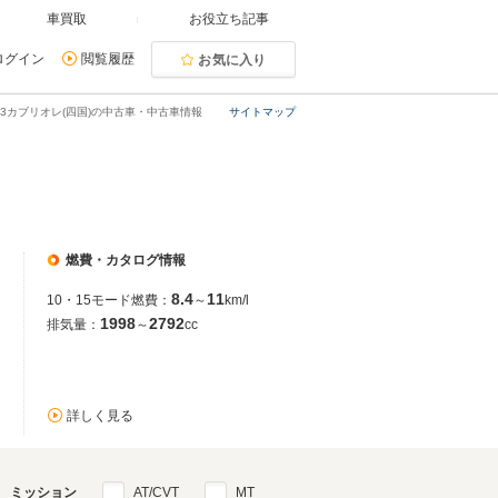
車買取
お役立ち記事
ログイン
閲覧履歴
お気に入り
-3カブリオレ(四国)の中古車・中古車情報
サイトマップ
燃費・カタログ情報
8.4
11
10・15モード燃費：
～
km/l
1998
2792
排気量：
～
cc
詳しく見る
ミッション
AT/CVT
MT