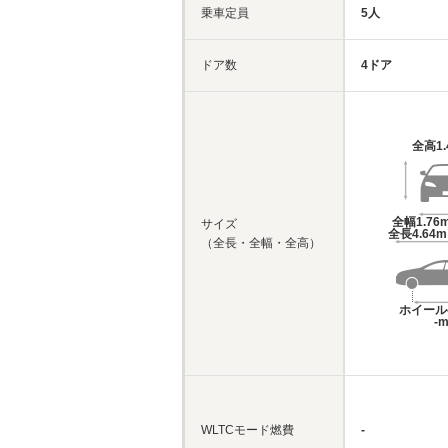
乗車定員
5人
ドア数
4ドア
全高
1
全幅
1.76
サイズ
全長
4.64
（全長・全幅・全高）
ホイール
-
WLTCモード燃費
-