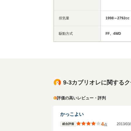
排気量
1998～2792cc
駆動方式
FF、4WD
9-3カブリオレに関する
評価の高いレビュー・評判
かっこよい
4
2013/0
総合評価
点