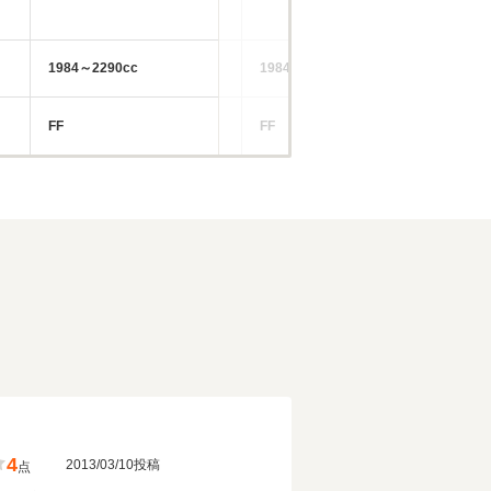
1984～2290cc
1984～2498cc
19
FF
FF
FF
4
2013/03/10投稿
点