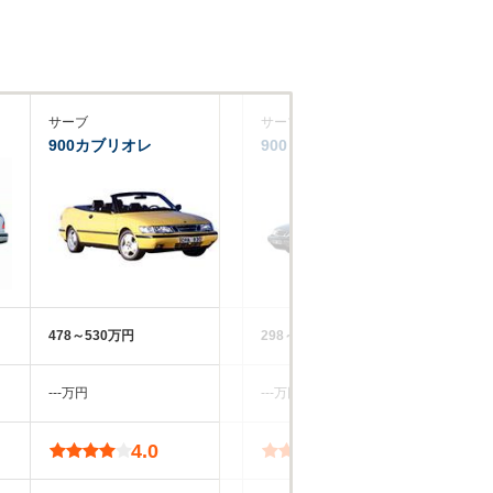
サーブ
サーブ
ル
900カブリオレ
900
メ
478～530万円
298～488万円
38
‐‐‐万円
‐‐‐万円
49
4.0
3.8