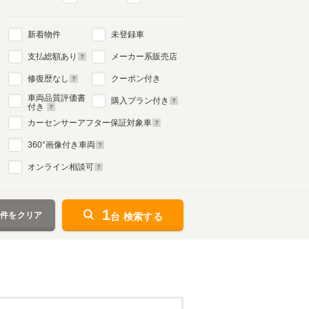
新着物件
未登録車
支払総額あり
メーカー系販売店
修復歴なし
クーポン付き
車両品質評価書
購入プラン付き
付き
カーセンサーアフター保証対象車
360
°画像付き車両
オンライン相談可
1
条件をクリア
台 検索する