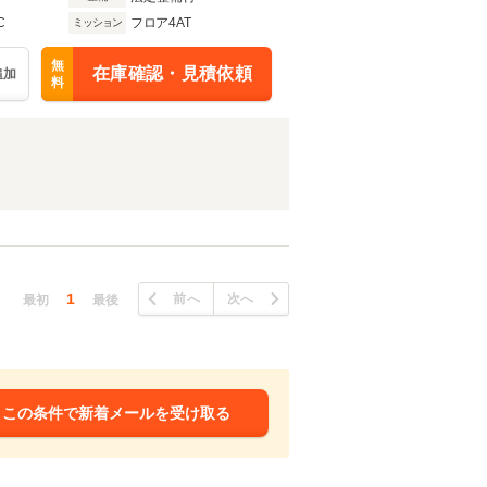
C
フロア4AT
ミッション
無
在庫確認・見積依頼
追加
料
1
前へ
次へ
最初
最後
この条件で新着メールを受け取る