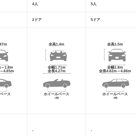
4人
5人
2ドア
5ドア
.47m
全高
1.4m
全高
1.5m
m～1.8m
全幅
1.71m
全幅
1.8m
m～4.65m
全長
4.27m
全長
4.82m～4.86m
ベース
ホイールベース
ホイールベース
m
-m
-m
-
-