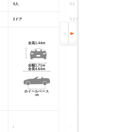
4人
5人
4
2ドア
5ドア
2
全高
1.44m
全高
1.44m
全幅
1.71m
全幅
1.71m
全長
4.64m
全長
4.64m
ホイールベース
ホイールベース
-m
-m
-
-
-