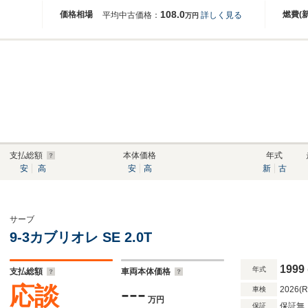
108.0
価格相場
燃費(
平均中古価格：
詳しく見る
万円
支払総額
本体価格
年式
安
高
安
高
新
古
サーブ
9-3カブリオレ SE 2.0T
1999
年式
支払総額
車両本体価格
---
応談
2026(
車検
万円
保証無
保証