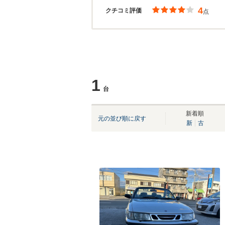
4
クチコミ評価
点
1
台
新着順
元の並び順に戻す
新
古