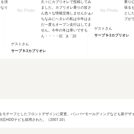
りを演
久々にカブリオレで投稿してみ
乗り
かなり
ました。カブリオレ乗りの皆さ
張る
ん色々な情報交換しませんかぁ♪
とし
ちなみにヘタレの私は今年はま
ブが
だ一度もオープン走行はしてま
ゲストさん
せん。今年の冬は寒いですも
サーブ 9-3カブリオレ
ん・・・・(((゜д゜;)))
ゲストさん
サーブ 9-3カブリオレ
-Xをモチーフとしたフロントデザインに変更。バンパーモールディングなども新デザ
HDDナビも採用された。（2007.10）