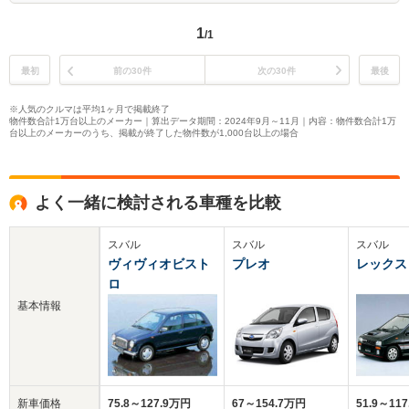
1
/1
最初
前の30件
次の30件
最後
※人気のクルマは平均1ヶ月で掲載終了
物件数合計1万台以上のメーカー｜算出データ期間：2024年9月～11月｜内容：物件数合計1万
台以上のメーカーのうち、掲載が終了した物件数が1,000台以上の場合
よく一緒に検討される車種を比較
スバル
スバル
スバル
ヴィヴィオビスト
プレオ
レックス
ロ
基本情報
新車価格
75.8～127.9万円
67～154.7万円
51.9～11