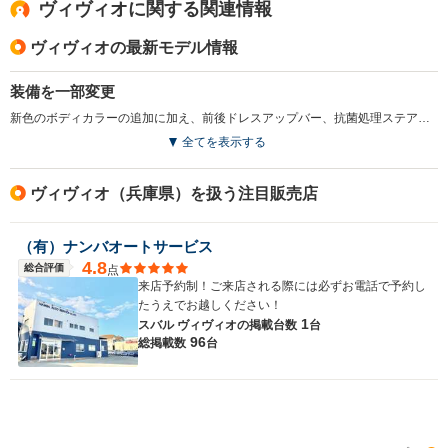
ヴィヴィオに関する関連情報
ヴィヴィオの最新モデル情報
装備を一部変更
新色のボディカラーの追加に加え、前後ドレスアップバー、抗菌処理ステアリングホイール、集中ドアロック、キーレスエントリーなどを採用。同時にスーパーチャージャーエンジンや専用チューンのサスなどを装備したGX-SSが追加された。(1997.9)
全てを表示する
ヴィヴィオ（兵庫県）を扱う注目販売店
（有）ナンバオートサービス
4.8
総合評価
点
来店予約制！ご来店される際には必ずお電話で予約し
たうえでお越しください！
1
スバル ヴィヴィオの
掲載台数
台
96
総掲載数
台