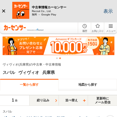
中古車情報カーセンサー
表示
Recruit Co., Ltd.
無料 － Google Play
履歴
お気に入り
メニュー
ヴィヴィオ(兵庫県)の中古車・中古車情報
スバル ヴィヴィオ 兵庫県
一覧から探す
地図から探す
更新時に
1
絞り込み
並べ替え
台
メール受信
スバル