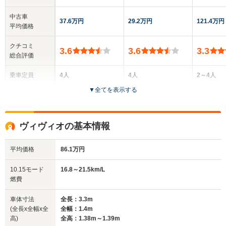
中古車
37.6万円
29.2万円
121.4万円
平均価格
クチコミ
3.6
3.6
3.3
総合評価
乗車定員
4人
4人
2～4人
▼
全てを表示する
ドア数
3～5ドア
3～5ドア
3～5ドア
全高
全高
全高
ヴィヴィオの基本情報
1.38m～1.39m
1.53m～1.54m
1.41m
平均価格
86.1万円
全幅
全幅
全
10.15モード
16.8～21.5km/L
サイズ
1.4m
1.48m
1
燃費
全長
全長
(全長x全幅x全高)
3.3m
3.4m
3.2m
車体寸法
全長：3.3m
(全長x全幅x全
全幅：1.4m
高)
全高：1.38m～1.39m
ホイールベース
ホイールベース
ホイー