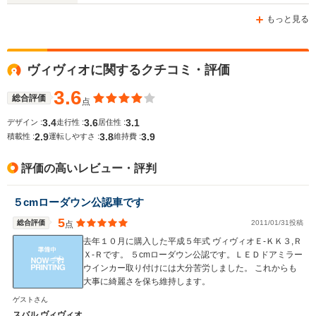
-m
-m
もっと見る
ヴィヴィオに関するクチコミ・評価
WLTCモード
-
-
-
燃費
3.6
総合評価
点
3.4
3.6
3.1
デザイン :
走行性 :
居住性 :
2.9
3.8
3.9
積載性 :
運転しやすさ :
維持費 :
排気量
658cc
658cc
547～658
評価の高いレビュー・評判
駆動方式
FF、4WD
FF、4WD
FF、4WD
５cmローダウン公認車です
5
総合評価
2011/01/31投稿
点
去年１０月に購入した平成５年式 ヴィヴィオＥ-ＫＫ３,Ｒ
Ｘ-Ｒです。 ５cmローダウン公認です。ＬＥＤドアミラー
ウインカー取り付けには大分苦労しました。 これからも
大事に綺麗さを保ち維持します。
ゲストさん
スバル ヴィヴィオ