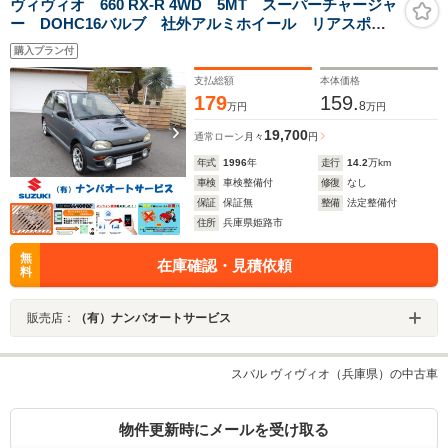
ヴィヴィオ 660 RX-R 4WD 5MT スーパーチャージャ
ー DOHC16バルブ 社外アルミホイール リアスポイ
ラー フォグランプ
購入プラン付
支払総額
本体価格
179
159.
8
万円
万円
19,700
通常ローン
月々
円
年式
1996
年
走行
14.2
万km
車検
車検整備付
修復
なし
保証
保証無
整備
法定整備付
住所
兵庫県姫路市
無
在庫確認・見積依頼
料
販売店：
（有）ナンバオートサービス
スバル ヴィヴィオ（兵庫県）の中古車
物件更新時にメールを受け取る