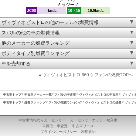
ミラジーノ
JC08
-km/L
10・15
16.0km/L
ヴィヴィオビストロの他のモデルの燃費情報
スバルの他の車の燃費情報
他のメーカーの燃費ランキング
ボディタイプ別燃費ランキング
車を売却する
▲ヴィヴィオビストロ 660 シフォンの燃費TOPへ
中古車トップ
中古車メーカー一覧
スバルの中古車
ヴィヴィオビストロの中古車
ヴィヴィオ
中古車トップ
燃費ランキング
スバルの燃費ランキング
ヴィヴィオビストロの燃費
ヴィヴィ
中古車情報ならカーセンサー
カーセンサーエッジ・輸入車
車買取・車査定
中古車リース
プライバシーポリシー
利用規約