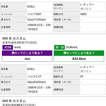
レギュラー
使用燃料
658cc
排気量
エンジン
ガソリン
フロア5MT
4WD
ミッション
駆動方式
52ps/7200rpm
-
最大出力
過給器（ターボ）
1996年10月～199
-
生産期間
燃費性能
7年08月
660 B-カスタム
新車時価格
105.8
万円(税抜)
JC08
-km/L
10・15
19.8km/L
満タンでどこまで走る？
満タンでどこまで走る？
-km
633.6km
レギュラー
使用燃料
658cc
排気量
エンジン
ガソリン
フロアCVT
FF
ミッション
駆動方式
48ps/6400rpm
-
最大出力
過給器（ターボ）
1996年10月～199
-
生産期間
燃費性能
7年08月
660 B-カスタム
新車時価格
99.9
万円(税抜)