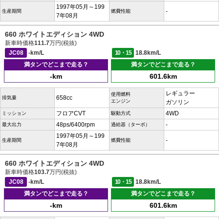
1997年05月～199
-
生産期間
燃費性能
7年08月
660 ホワイトエディション 4WD
新車時価格
111.7
万円(税抜)
JC08
-km/L
10・15
18.8km/L
満タンでどこまで走る？
満タンでどこまで走る？
-km
601.6km
レギュラー
使用燃料
658cc
排気量
エンジン
ガソリン
フロアCVT
4WD
ミッション
駆動方式
48ps/6400rpm
-
最大出力
過給器（ターボ）
1997年05月～199
-
生産期間
燃費性能
7年08月
660 ホワイトエディション 4WD
新車時価格
103.7
万円(税抜)
JC08
-km/L
10・15
18.8km/L
満タンでどこまで走る？
満タンでどこまで走る？
-km
601.6km