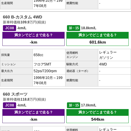
1996年10月～199
-
生産期間
燃費性能
7年08月
660 B-カスタム 4WD
新車時価格
109.9
万円(税抜)
JC08
-km/L
10・15
18.8km/L
満タンでどこまで走る？
満タンでどこまで走る？
-km
601.6km
レギュラー
使用燃料
658cc
排気量
エンジン
ガソリン
フロア5MT
4WD
ミッション
駆動方式
52ps/7200rpm
-
最大出力
過給器（ターボ）
1996年10月～199
-
生産期間
燃費性能
7年08月
660 スポーツ
新車時価格
118.8
万円(税抜)
JC08
-km/L
10・15
17.0km/L
満タンでどこまで走る？
満タンでどこまで走る？
-km
544km
レギュラー
使用燃料