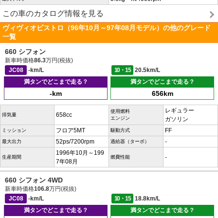
この車のカタログ情報を見る
ヴィヴィオビストロ（96年10月～97年08月モデル）の他のグレード
一覧
660 シフォン
新車時価格
86.3
万円(税抜)
JC08
-km/L
10・15
20.5km/L
満タンでどこまで走る？
満タンでどこまで走る？
-km
656km
レギュラー
使用燃料
658cc
排気量
エンジン
ガソリン
フロア5MT
FF
ミッション
駆動方式
52ps/7200rpm
-
最大出力
過給器（ターボ）
1996年10月～199
-
生産期間
燃費性能
7年08月
660 シフォン 4WD
新車時価格
106.8
万円(税抜)
JC08
-km/L
10・15
18.8km/L
満タンでどこまで走る？
満タンでどこまで走る？