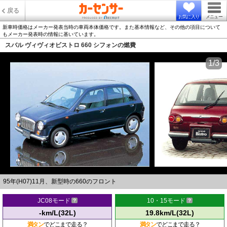
戻る
お気に入り
メニュー
新車時価格はメーカー発表当時の車両本体価格です。また基本情報など、その他の項目について
もメーカー発表時の情報に基いています。
スバル ヴィヴィオビストロ 660 シフォンの燃費
1/3
95年(H07)11月、新型時の660のフロント
JC08モード
10・15モード
-km/L(32L)
19.8km/L(32L)
満タン
でどこまで走る？
満タン
でどこまで走る？