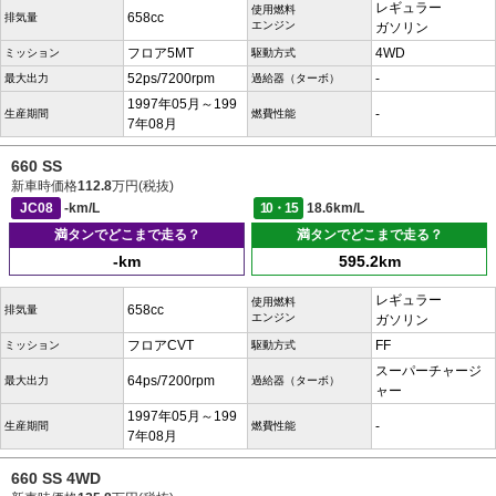
レギュラー
使用燃料
658cc
排気量
エンジン
ガソリン
フロア5MT
4WD
ミッション
駆動方式
52ps/7200rpm
-
最大出力
過給器（ターボ）
1997年05月～199
-
生産期間
燃費性能
7年08月
660 SS
新車時価格
112.8
万円(税抜)
JC08
-km/L
10・15
18.6km/L
満タンでどこまで走る？
満タンでどこまで走る？
-km
595.2km
レギュラー
使用燃料
658cc
排気量
エンジン
ガソリン
フロアCVT
FF
ミッション
駆動方式
スーパーチャージ
64ps/7200rpm
最大出力
過給器（ターボ）
ャー
1997年05月～199
-
生産期間
燃費性能
7年08月
660 SS 4WD