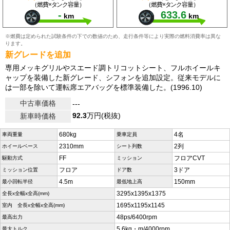
（燃費×タンク容量）
（燃費×タンク容量）
-
633.6
km
km
※燃費は定められた試験条件の下での数値のため、走行条件等により実際の燃料消費率は異な
ります。
新グレードを追加
専用メッキグリルやスエード調トリコットシート、フルホイールキ
ャップを装備した新グレード、シフォンを追加設定。従来モデルに
は一部を除いて運転席エアバッグを標準装備した。(1996.10)
中古車価格
---
92.3
万円(税抜)
新車時価格
680kg
4名
車両重量
乗車定員
2310mm
2列
ホイールベース
シート列数
FF
フロアCVT
駆動方式
ミッション
フロア
3ドア
ミッション位置
ドア数
4.5m
150mm
最小回転半径
最低地上高
3295x1395x1375
全長x全幅x全高(mm)
1695x1195x1145
室内 全長x全幅x全高(mm)
48ps/6400rpm
最高出力
5.6kg・m/4000rpm
最大トルク