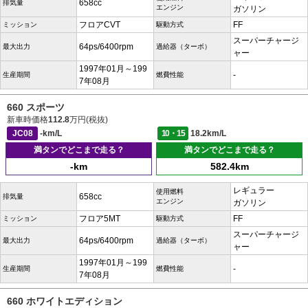
658cc
排気量
エンジン
ガソリン
フロアCVT
FF
ミッション
駆動方式
スーパーチャージ
64ps/6400rpm
最大出力
過給器（ターボ）
ャー
1997年01月～199
-
生産期間
燃費性能
7年08月
660 スポーツ
新車時価格
112.8
万円(税抜)
JC08
-km/L
10・15
18.2km/L
満タンでどこまで走る？
満タンでどこまで走る？
-km
582.4km
レギュラー
使用燃料
658cc
排気量
エンジン
ガソリン
フロア5MT
FF
ミッション
駆動方式
スーパーチャージ
64ps/6400rpm
最大出力
過給器（ターボ）
ャー
1997年01月～199
-
生産期間
燃費性能
7年08月
660 ホワイトエディション