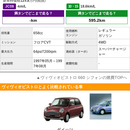
新車時価格
125.8
万円(税抜)
JC08
-km/L
10・15
18.6km/L
満タンでどこまで走る？
満タンでどこまで走る？
-km
595.2km
レギュラー
使用燃料
658cc
排気量
エンジン
ガソリン
フロアCVT
4WD
ミッション
駆動方式
スーパーチャージ
64ps/7200rpm
最大出力
過給器（ターボ）
ャー
1997年05月～199
-
生産期間
燃費性能
7年08月
▲ヴィヴィオビストロ 660 シフォンの燃費TOPへ
ヴィヴィオビストロとよく比較されている車
ダイハツ