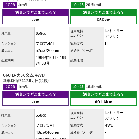
JC08
-km/L
10・15
20.5km/L
満タンでどこまで走る？
満タンでどこまで走る？
-km
656km
レギュラー
使用燃料
658cc
排気量
エンジン
ガソリン
フロア5MT
FF
ミッション
駆動方式
52ps/7200rpm
-
最大出力
過給器（ターボ）
1996年10月～199
-
生産期間
燃費性能
7年08月
660 B-カスタム 4WD
新車時価格
117.9
万円(税抜)
JC08
-km/L
10・15
18.8km/L
満タンでどこまで走る？
満タンでどこまで走る？
-km
601.6km
レギュラー
使用燃料
658cc
排気量
エンジン
ガソリン
フロアCVT
4WD
ミッション
駆動方式
48ps/6400rpm
-
最大出力
過給器（ターボ）