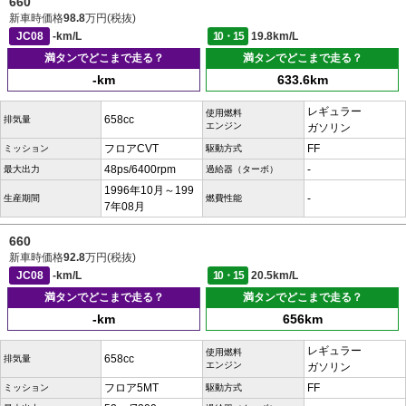
660
新車時価格
98.8
万円(税抜)
JC08
-km/L
10・15
19.8km/L
満タンでどこまで走る？
満タンでどこまで走る？
-km
633.6km
レギュラー
使用燃料
658cc
排気量
エンジン
ガソリン
フロアCVT
FF
ミッション
駆動方式
48ps/6400rpm
-
最大出力
過給器（ターボ）
1996年10月～199
-
生産期間
燃費性能
7年08月
660
新車時価格
92.8
万円(税抜)
JC08
-km/L
10・15
20.5km/L
満タンでどこまで走る？
満タンでどこまで走る？
-km
656km
レギュラー
使用燃料
658cc
排気量
エンジン
ガソリン
フロア5MT
FF
ミッション
駆動方式