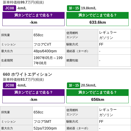
新車時価格
99.7
万円(税抜)
JC08
-km/L
10・15
19.8km/L
満タンでどこまで走る？
満タンでどこまで走る？
-km
633.6km
レギュラー
使用燃料
658cc
排気量
エンジン
ガソリン
フロアCVT
FF
ミッション
駆動方式
48ps/6400rpm
-
最大出力
過給器（ターボ）
1997年05月～199
-
生産期間
燃費性能
7年08月
660 ホワイトエディション
新車時価格
93.7
万円(税抜)
JC08
-km/L
10・15
20.5km/L
満タンでどこまで走る？
満タンでどこまで走る？
-km
656km
レギュラー
使用燃料
658cc
排気量
エンジン
ガソリン
フロア5MT
FF
ミッション
駆動方式
52ps/7200rpm
-
最大出力
過給器（ターボ）