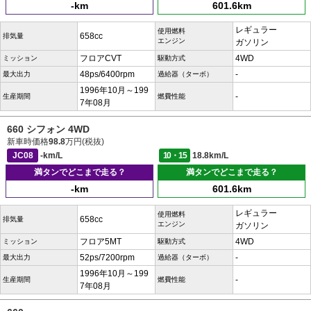
-km
601.6km
レギュラー
使用燃料
658cc
排気量
エンジン
ガソリン
フロアCVT
4WD
ミッション
駆動方式
48ps/6400rpm
-
最大出力
過給器（ターボ）
1996年10月～199
-
生産期間
燃費性能
7年08月
660 シフォン 4WD
新車時価格
98.8
万円(税抜)
JC08
-km/L
10・15
18.8km/L
満タンでどこまで走る？
満タンでどこまで走る？
-km
601.6km
レギュラー
使用燃料
658cc
排気量
エンジン
ガソリン
フロア5MT
4WD
ミッション
駆動方式
52ps/7200rpm
-
最大出力
過給器（ターボ）
1996年10月～199
-
生産期間
燃費性能
7年08月