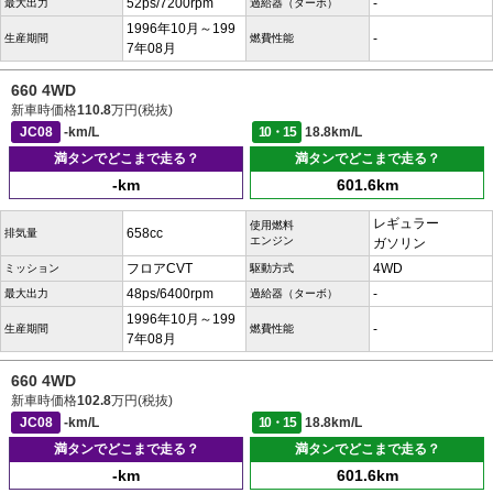
52ps/7200rpm
-
最大出力
過給器（ターボ）
1996年10月～199
-
生産期間
燃費性能
7年08月
660 4WD
新車時価格
110.8
万円(税抜)
JC08
-km/L
10・15
18.8km/L
満タンでどこまで走る？
満タンでどこまで走る？
-km
601.6km
レギュラー
使用燃料
658cc
排気量
エンジン
ガソリン
フロアCVT
4WD
ミッション
駆動方式
48ps/6400rpm
-
最大出力
過給器（ターボ）
1996年10月～199
-
生産期間
燃費性能
7年08月
660 4WD
新車時価格
102.8
万円(税抜)
JC08
-km/L
10・15
18.8km/L
満タンでどこまで走る？
満タンでどこまで走る？
-km
601.6km