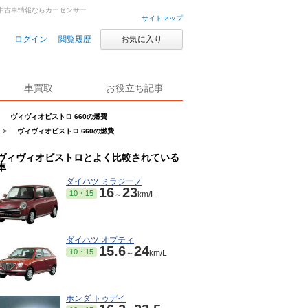
車・中古車情報ならカーセンサー
サイトマップ
ログイン
閲覧履歴
お気に入り
車買取
お役立ち記事
ヴィヴィオビストロ 660の燃費
>
ヴィヴィオビストロ 660の燃費
ヴィヴィオビストロとよく比較されている
車
ダイハツ ミラジーノ
16
23
10・15
～
km/L
ダイハツ オプティ
15.6
24
10・15
～
km/L
ホンダ トゥデイ