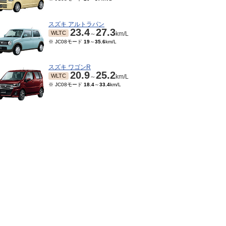
スズキ アルトラパン
23.4
27.3
WLTC
～
km/L
※ JC08モード
19
～
35.6
km/L
スズキ ワゴンR
20.9
25.2
WLTC
～
km/L
※ JC08モード
18.4
～
33.4
km/L