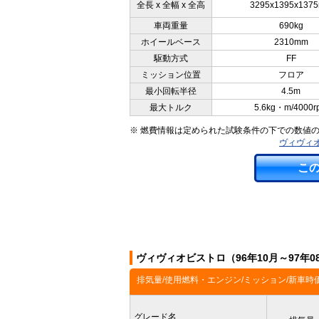
全長 x 全幅 x 全高
3295x1395x137
車両重量
690kg
ホイールベース
2310mm
駆動方式
FF
ミッション位置
フロア
最小回転半径
4.5m
最大トルク
5.6kg・m/4000r
※ 燃費情報は定められた試験条件の下での数値
ヴィヴィオ
こ
ヴィヴィオビストロ（96年10月～97年
排気量/使用燃料・エンジン/ミッション/新車時
グレード名