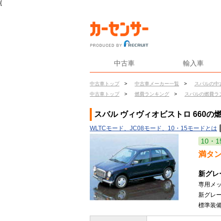
{
中古車
輸入車
中古車トップ
>
中古車メーカー一覧
>
スバルの中
中古車トップ
>
燃費ランキング
>
スバルの燃費ラ
スバル ヴィヴィオビストロ 660の
WLTCモード、JC08モード、10・15モードとは
10・1
満タ
新グレ
専用メ
新グレ
標準装備し