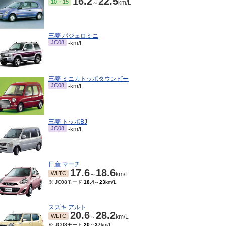
16.2
22.5
10・15
～
km/L
三菱 パジェロミニ
JC08
-km/L
三菱 ミニカトッポタウンビー
JC08
-km/L
三菱 トッポBJ
JC08
-km/L
日産 マーチ
17.6
18.6
WLTC
～
km/L
※ JC08モード
18.4
～
23
km/L
スズキ アルト
20.6
28.2
WLTC
～
km/L
※ JC08モード
20
～
37
km/L