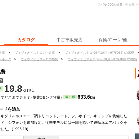
スバル 660の燃費 | 中古
カタログ
中古車販売店
保険/ローン/他
古車
>
ヴィヴィオビストロの中古車
>
ヴィヴィオビストロ(96年10月～97年08月)の燃費
>
ンキング
>
ヴィヴィオビストロの燃費
>
ヴィヴィオビストロ(96年10月～97年08月)の燃費
燃費
？
19.8
5
km/L
ン
633.6
10・15
でどこまで走る？ (燃費xタンク容量)
km
ードを追加
ッキグリルやスエード調トリコットシート、フルホイールキャップを装備した
ード、シフォンを追加設定。従来モデルには一部を除いて運転席エアバッグを
た。(1996.10)