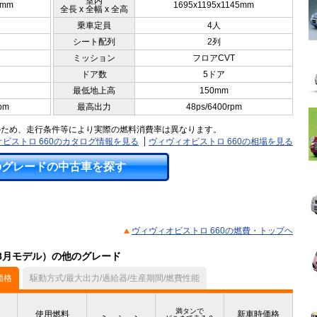
室内
5mm
1695x1195x1145mm
全長 x 全幅 x 全高
乗車定員
4人
シート配列
2列
ミッション
フロアCVT
ドア数
5ドア
最低地上高
150mm
pm
最高出力
48ps/6400rpm
のため、走行条件等により実際の燃料消費率は異なります。
ビストロ 660のカタログ情報を見る
ヴィヴィオビストロ 660の相場を見る
のグレードの中古車を探す
ヴィヴィオビストロ 660の燃費・トップヘ
08月モデル）の他のグレード
価格
駆動方式/最大出力/過給器/生産期間/燃費性能
満タンで
使用燃料
新車時価格