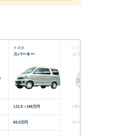
トヨタ
スズキ
ス
スパーキー
エブリイランディ
レ
131.5～186万円
146.8～161.5万円
51
65.5万円
47.3万円
12