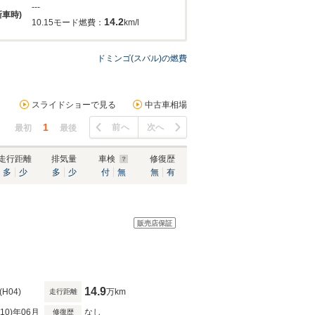
---
新車時)
14.2
10.15モード燃費：
km/l
ドミンゴ(スバル)の燃費
スライドショーで見る
中古車相場
1
前へ
次へ
最初
最後
走行距離
排気量
車検
修復歴
多
少
多
少
付
無
無
有
販売店保証
14.9
(H04)
万km
走行距離
R10)年06月
なし
修復歴