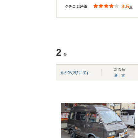
3.5
クチコミ評価
点
2
台
新着順
元の並び順に戻す
新
古