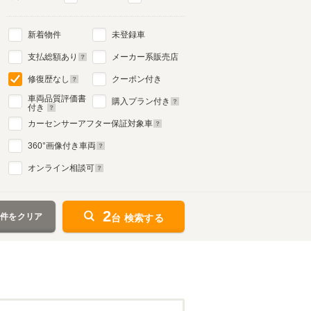
新着物件
未登録車
支払総額あり
メーカー系販売店
修復歴なし
クーポン付き
車両品質評価書
購入プラン付き
付き
カーセンサーアフター保証対象車
360
°画像付き車両
オンライン相談可
2
条件をクリア
台 検索する