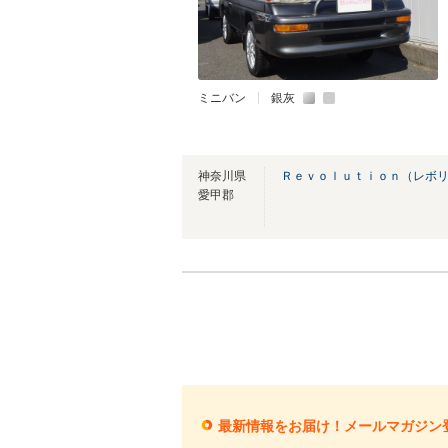
ミニバン
銀灰
神奈川県
Ｒｅｖｏｌｕｔｉｏｎ（レボリ
愛甲郡
最新情報をお届け！メールマガジン