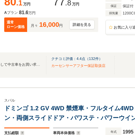
80
77
.1
.8
万円
万円
保証付
保証
81.6
A
プラン
万円
1200C
排気量
通常
16,000
詳細を見る
月々
円
ローン価格
お気に入り
クチコミ評価：
4.4
点（
132
件）
全車整備、保証付きです！安心して中古車をお買い求めいただけます！
カーセンサーアフター保証取扱店
スバル
ドミンゴ 1.2 GV 4WD 禁煙車・フルタイム4
ン・両側スライドドア・パワステ・パワーウイ
ト・ドリンクホルダー
1995
年式
支払総額
車両本体価格