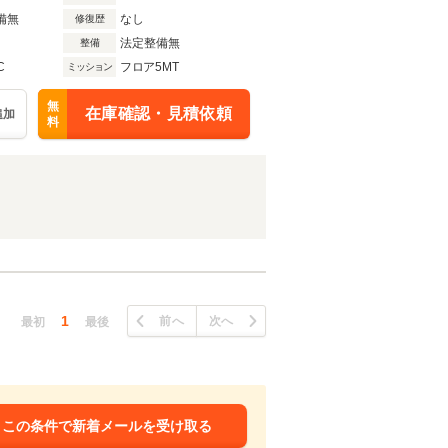
備無
なし
修復歴
法定整備無
整備
C
フロア5MT
ミッション
無
在庫確認・見積依頼
追加
料
1
前へ
次へ
最初
最後
この条件で新着メールを受け取る