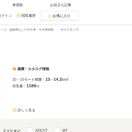
車買取
お役立ち記事
ログイン
閲覧履歴
お気に入り
ミンゴ・修復歴なしの中古車・中古車情報
サイトマップ
燃費・カタログ情報
13
14.2
10・15モード燃費：
～
km/l
1189
排気量：
cc
詳しく見る
ミッション
AT/CVT
MT