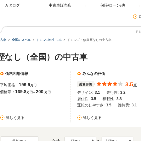
カタログ
中古車販売店
保険/ローン/他
ド
古車
全国のスバル
ドミンゴの中古車
ドミンゴ・修復歴なしの中古車
復歴なし（全国）の中古車
価格相場情報
みんなの評価
3.5
199.9
総合評価
平均価格：
点
万円
169.8
200
価格帯：
万円～
万円
デザイン:
3.1
走行性:
3.2
居住性:
3.5
積載性:
3.8
運転のしやすさ:
3.5
維持費:
3.1
詳しく見る
詳しく見る