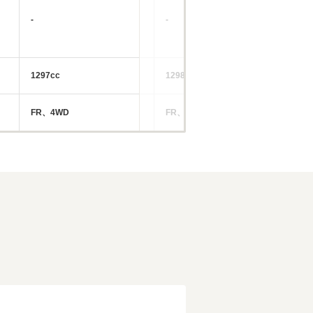
-
-
-
1297cc
1298cc
54
FR、4WD
FR、4WD
FF