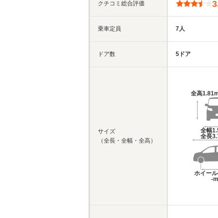
3
クチコミ総合評価
乗車定員
7人
ドア数
5ドア
全高
1.81
全幅
1
サイズ
全長
3
（全長・全幅・全高）
ホイール
-