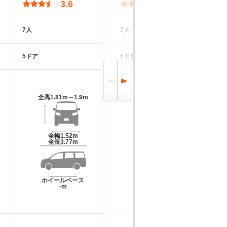
3.6
3.6
7人
7人
2
5ドア
5ドア
3
全高
1.81m～1.9m
全高
1.9m～1.92m
全幅
1.52m
全幅
1.51m
全長
3.77m
全長
3.71m
ホイールベース
ホイールベース
-m
-m