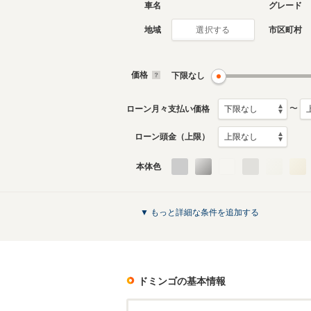
車名
グレード
地域
市区町村
選択する
2代目
初代
1994年6月～1998年12月
1984年1
生産モデル
生産モデ
価格
下限なし
ドミンゴのカタログを見る
〜
ローン月々支払い価格
ローン頭金（上限）
本体色
▼ もっと詳細な条件を追加する
ドミンゴ
の基本情報