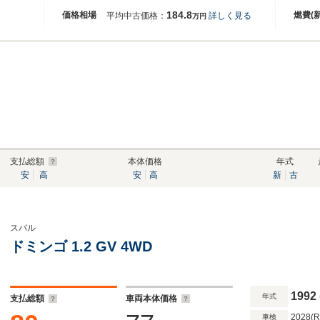
184.8
価格相場
燃費(
平均中古価格：
詳しく見る
万円
支払総額
本体価格
年式
安
高
安
高
新
古
スバル
ドミンゴ 1.2 GV 4WD
1992
年式
支払総額
車両本体価格
2028(
車検