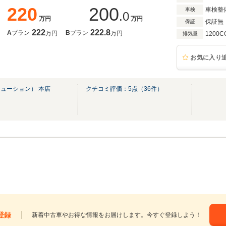
220
200
車検整
車検
.0
万円
万円
保証無
保証
222
222.8
A
プラン
B
プラン
万円
万円
1200C
排気量
お気に入り
ューション） 本店
クチコミ評価：
5
点（
36
件）
登録
新着中古車やお得な情報をお届けします。今すぐ登録しよう！