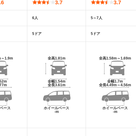
.6
3.7
3.7
6人
5～7人
5ドア
5ドア
m～1.9m
全高
1.81m
全高
1.58m～1.69m
.52m
全幅
1.54m
全幅
1.7m
.77m
全長
3.61m
全長
4.49m～4.56m
ベース
ホイールベース
ホイールベース
m
-m
-m