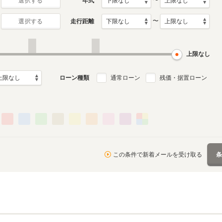
〜
年式
選択する
〜
走行距離
選択する
0月～1994年5月
ル
上限なし
ローン種類
通常ローン
残価・据置ローン
この条件で新着メールを受け取る