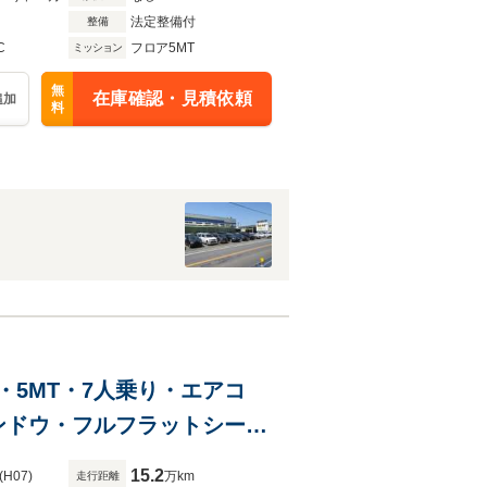
法定整備付
整備
C
フロア5MT
ミッション
無
在庫確認・見積依頼
追加
料
WD・5MT・7人乗り・エアコ
ンドウ・フルフラットシー
15.2
(H07)
万km
走行距離