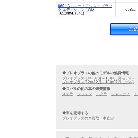
660 LA スマートアシスト ブラッ
ク エディション 4WD
658cc
32.2km/L (34L)
こ
◆プレオプラスの他のモデルの燃費情報
プレオプラス(14年07月～15年03月モデル)
プレオプラス(12年12月～13年07月モデル)
◆スバルの他の車の燃費情報
ステラ
シフォン
ルクラ
ジャスティ
ト
◆車を売却する
プレオプラスの車買取・車査定