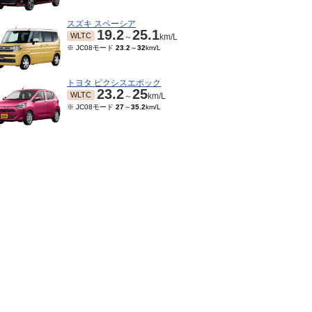
スズキ スペーシア
19.2
25.1
WLTC
～
km/L
※ JC08モード
23.2
～
32
km/L
トヨタ ピクシスエポック
23.2
25
WLTC
～
km/L
※ JC08モード
27
～
35.2
km/L