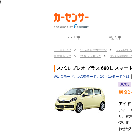
{
中古車
輸入車
中古車トップ
>
中古車メーカー一覧
>
スバルの中
中古車トップ
>
燃費ランキング
>
スバルの燃費ラ
スバル プレオプラス 660 L スマ
WLTCモード、JC08モード、10・15モードとは
JC08
満タ
アイド
アイド
り、右
使い勝
わせた2