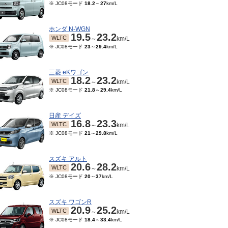
※ JC08モード
18.2
～
27
km/L
ホンダ N-WGN
19.5
23.2
WLTC
～
km/L
※ JC08モード
23
～
29.4
km/L
三菱 eKワゴン
18.2
23.2
WLTC
～
km/L
※ JC08モード
21.8
～
29.4
km/L
日産 デイズ
16.8
23.3
WLTC
～
km/L
※ JC08モード
21
～
29.8
km/L
スズキ アルト
20.6
28.2
WLTC
～
km/L
※ JC08モード
20
～
37
km/L
スズキ ワゴンR
20.9
25.2
WLTC
～
km/L
※ JC08モード
18.4
～
33.4
km/L