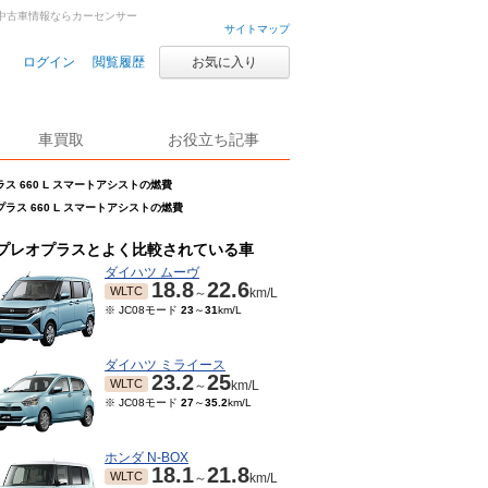
車・中古車情報ならカーセンサー
サイトマップ
ログイン
閲覧履歴
お気に入り
車買取
お役立ち記事
ス 660 L スマートアシストの燃費
ラス 660 L スマートアシストの燃費
プレオプラスとよく比較されている車
ダイハツ ムーヴ
18.8
22.6
WLTC
～
km/L
※ JC08モード
23
～
31
km/L
ダイハツ ミライース
23.2
25
WLTC
～
km/L
※ JC08モード
27
～
35.2
km/L
ホンダ N-BOX
18.1
21.8
WLTC
～
km/L