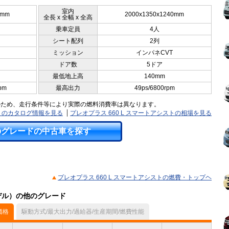
室内
0mm
2000x1350x1240mm
全長 x 全幅 x 全高
乗車定員
4人
シート配列
2列
ミッション
インパネCVT
ドア数
5ドア
最低地上高
140mm
pm
最高出力
49ps/6800rpm
のため、走行条件等により実際の燃料消費率は異なります。
ストのカタログ情報を見る
プレオプラス 660 L スマートアシストの相場を見る
のグレードの中古車を探す
プレオプラス 660 L スマートアシストの燃費・トップヘ
モデル）の他のグレード
価格
駆動方式/最大出力/過給器/生産期間/燃費性能