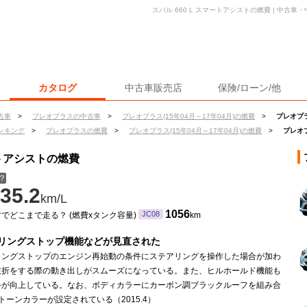
スバル 660 L スマートアシストの燃費 | 中古
カタログ
中古車販売店
保険/ローン/他
古車
>
プレオプラスの中古車
>
プレオプラス(15年04月～17年04月)の燃費
>
プレオプラ
ンキング
>
プレオプラスの燃費
>
プレオプラス(15年04月～17年04月)の燃費
>
プレオプ
ートアシストの燃費
？
35.2
km/L
ン
1056
JC08
でどこまで走る？ (燃費xタンク容量)
km
リングストップ機能などが見直された
リングストップのエンジン再始動の条件にステアリングを操作した場合が加わ
左折をする際の動き出しがスムーズになっている。また、ヒルホールド機能も
手が向上している。なお、ボディカラーにカーボン調ブラックルーフを組み合
トーンカラーが設定されている（2015.4）