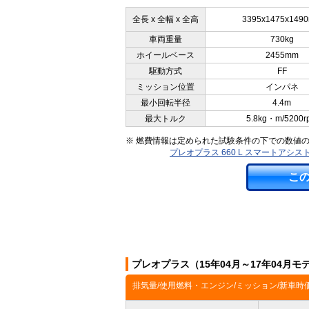
全長 x 全幅 x 全高
3395x1475x149
車両重量
730kg
ホイールベース
2455mm
駆動方式
FF
ミッション位置
インパネ
最小回転半径
4.4m
最大トルク
5.8kg・m/5200r
※ 燃費情報は定められた試験条件の下での数値
プレオプラス 660 L スマートアシ
こ
プレオプラス（15年04月～17年04月
排気量/使用燃料・エンジン/ミッション/新車時