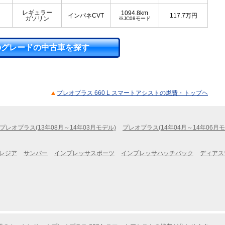
レギュラー
1094.8km
インパネCVT
117.7
万円
ガソリン
※JC08モード
のグレードの中古車を探す
プレオプラス 660 L スマートアシストの燃費・トップヘ
プレオプラス(13年08月～14年03月モデル)
プレオプラス(14年04月～14年06月モ
レジア
サンバー
インプレッサスポーツ
インプレッサハッチバック
ディアス