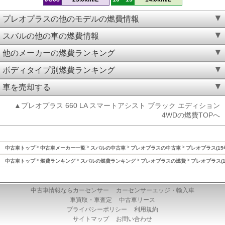
プレオプラスの他のモデルの燃費情報
スバルの他の車の燃費情報
他のメーカーの燃費ランキング
ボディタイプ別燃費ランキング
車を売却する
▲プレオプラス 660 LA スマートアシスト ブラック エディション
4WDの燃費TOPへ
中古車トップ
中古車メーカー一覧
スバルの中古車
プレオプラスの中古車
プレオプラス(15
中古車トップ
燃費ランキング
スバルの燃費ランキング
プレオプラスの燃費
プレオプラス(1
中古車情報ならカーセンサー
カーセンサーエッジ・輸入車
車買取・車査定
中古車リース
プライバシーポリシー
利用規約
サイトマップ
お問い合わせ