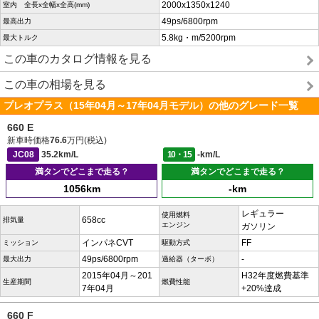
2000x1350x1240
室内 全長x全幅x全高(mm)
49ps/6800rpm
最高出力
5.8kg・m/5200rpm
最大トルク
この車のカタログ情報を見る
この車の相場を見る
プレオプラス（15年04月～17年04月モデル）の他のグレード一覧
660 E
新車時価格
76.6
万円(税込)
JC08
35.2km/L
10・15
-km/L
満タンでどこまで走る？
満タンでどこまで走る？
1056km
-km
レギュラー
使用燃料
658cc
排気量
エンジン
ガソリン
インパネCVT
FF
ミッション
駆動方式
49ps/6800rpm
-
最大出力
過給器（ターボ）
2015年04月～201
H32年度燃費基準
生産期間
燃費性能
7年04月
+20%達成
660 F