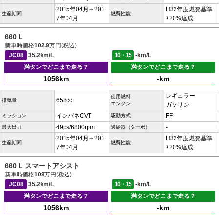
2015年04月～201
H32年度燃費基準
生産期間
燃費性能
7年04月
+20%達成
660 L
新車時価格
102.9
万円(税込)
JC08
35.2km/L
10・15
-km/L
満タンでどこまで走る？
満タンでどこまで走る？
1056km
-km
レギュラー
使用燃料
658cc
排気量
エンジン
ガソリン
インパネCVT
FF
ミッション
駆動方式
49ps/6800rpm
-
最大出力
過給器（ターボ）
2015年04月～201
H32年度燃費基準
生産期間
燃費性能
7年04月
+20%達成
660 L スマートアシスト
新車時価格
108
万円(税込)
JC08
35.2km/L
10・15
-km/L
満タンでどこまで走る？
満タンでどこまで走る？
1056km
-km