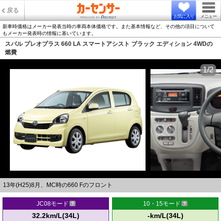
戻る
お気に入り
メニュー
新車時価格はメーカー発表当時の車両本体価格です。また基本情報など、その他の項目について
もメーカー発表時の情報に基いています。
スバル プレオプラス 660 LA スマートアシスト ブラック エディション 4WDの
燃費
1/2
13年(H25)8月、MC時の660 Fのフロント
JC08モード
10・15モード
32.2km/L(34L)
-km/L(34L)