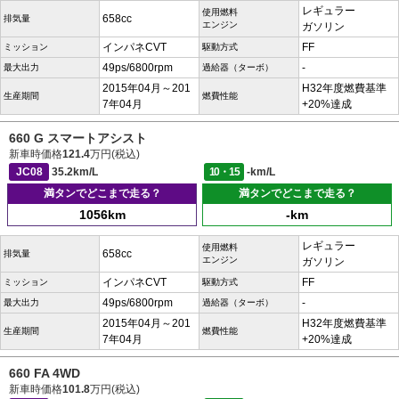
レギュラー
使用燃料
658cc
排気量
エンジン
ガソリン
インパネCVT
FF
ミッション
駆動方式
49ps/6800rpm
-
最大出力
過給器（ターボ）
2015年04月～201
H32年度燃費基準
生産期間
燃費性能
7年04月
+20%達成
660 G スマートアシスト
新車時価格
121.4
万円(税込)
JC08
35.2km/L
10・15
-km/L
満タンでどこまで走る？
満タンでどこまで走る？
1056km
-km
レギュラー
使用燃料
658cc
排気量
エンジン
ガソリン
インパネCVT
FF
ミッション
駆動方式
49ps/6800rpm
-
最大出力
過給器（ターボ）
2015年04月～201
H32年度燃費基準
生産期間
燃費性能
7年04月
+20%達成
660 FA 4WD
新車時価格
101.8
万円(税込)