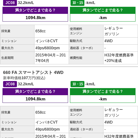
JC08
32.2km/L
10・15
-km/L
満タンでどこまで走る？
満タンでどこまで走る？
1094.8km
-km
レギュラー
使用燃料
658cc
排気量
エンジン
ガソリン
インパネCVT
4WD
ミッション
駆動方式
49ps/6800rpm
-
最大出力
過給器（ターボ）
2015年04月～201
H32年度燃費基準
生産期間
燃費性能
7年04月
+20%達成
660 FA スマートアシスト 4WD
新車時価格
107
万円(税込)
JC08
32.2km/L
10・15
-km/L
満タンでどこまで走る？
満タンでどこまで走る？
1094.8km
-km
レギュラー
使用燃料
658cc
排気量
エンジン
ガソリン
インパネCVT
4WD
ミッション
駆動方式
49ps/6800rpm
-
最大出力
過給器（ターボ）
2015年04月～201
H32年度燃費基準