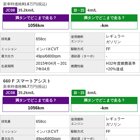
新車時価格
91.6
万円(税込)
JC08
35.2km/L
10・15
-km/L
満タンでどこまで走る？
満タンでどこまで走る？
1056km
-km
レギュラー
使用燃料
658cc
排気量
エンジン
ガソリン
インパネCVT
FF
ミッション
駆動方式
49ps/6800rpm
-
最大出力
過給器（ターボ）
2015年04月～201
H32年度燃費基準
生産期間
燃費性能
7年04月
+20%達成
660 F スマートアシスト
新車時価格
96.7
万円(税込)
JC08
35.2km/L
10・15
-km/L
満タンでどこまで走る？
満タンでどこまで走る？
1056km
-km
レギュラー
使用燃料
658cc
排気量
エンジン
ガソリン
インパネCVT
FF
ミッション
駆動方式
49ps/6800rpm
-
最大出力
過給器（ターボ）