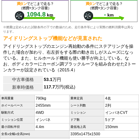
満タン
でどこまで走る？
満タン
でどこまで走る？
（燃費×タンク容量）
（燃費×タンク容量）
1094.8
-
km
km
※燃費は定められた試験条件の下での数値のため、走行条件等により実際の燃料消費率は異な
ります。
アイドリングストップ機能などが見直された
アイドリングストップのエンジン再始動の条件にステアリングを操
作した場合が加わり、右左折をする際の動き出しがスムーズになっ
ている。また、ヒルホールド機能も使い勝手が向上している。な
お、ボディカラーにカーボン調ブラックルーフを組み合わせた2トー
ンカラーが設定されている（2015.4）
中古車価格
53.1
万円
117.7
万円(税込)
新車時価格
790kg
4名
車両重量
乗車定員
2455mm
2列
ホイールベース
シート列数
4WD
インパネCVT
駆動方式
ミッション
インパネ
5ドア
ミッション位置
ドア数
4.4m
150mm
最小回転半径
最低地上高
3395x1475x1500
全長x全幅x全高(mm)