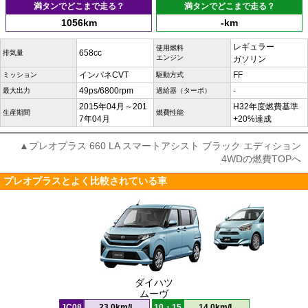
満タンでどこまで走る？
満タンでどこまで走る？
1056km
-km
レギュラー
使用燃料
658cc
排気量
エンジン
ガソリン
インパネCVT
FF
ミッション
駆動方式
49ps/6800rpm
-
最大出力
過給器（ターボ）
2015年04月～201
H32年度燃費基準
生産期間
燃費性能
7年04月
+20%達成
▲プレオプラス 660 LA スマートアシスト ブラック エディション
4WDの燃費TOPへ
プレオプラスとよく比較されている車
ダイハツ
ムーヴ
JC08
23.0km/L
10・15
14.0km/L