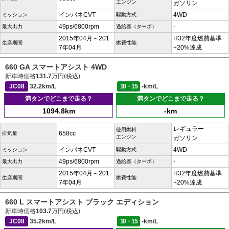
エンジン
ガソリン
インパネCVT
4WD
ミッション
駆動方式
49ps/6800rpm
-
最大出力
過給器（ターボ）
2015年04月～201
H32年度燃費基準
生産期間
燃費性能
7年04月
+20%達成
660 GA スマートアシスト 4WD
新車時価格
131.7
万円(税込)
JC08
32.2km/L
10・15
-km/L
満タンでどこまで走る？
満タンでどこまで走る？
1094.8km
-km
レギュラー
使用燃料
658cc
排気量
エンジン
ガソリン
インパネCVT
4WD
ミッション
駆動方式
49ps/6800rpm
-
最大出力
過給器（ターボ）
2015年04月～201
H32年度燃費基準
生産期間
燃費性能
7年04月
+20%達成
660 L スマートアシスト ブラック エディション
新車時価格
103.7
万円(税込)
JC08
35.2km/L
10・15
-km/L