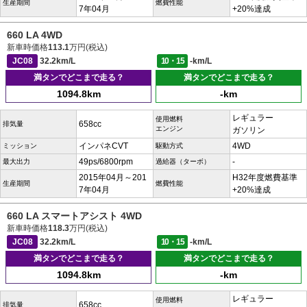
生産期間
燃費性能
7年04月
+20%達成
660 LA 4WD
新車時価格
113.1
万円(税込)
JC08
32.2km/L
10・15
-km/L
満タンでどこまで走る？
満タンでどこまで走る？
1094.8km
-km
レギュラー
使用燃料
658cc
排気量
エンジン
ガソリン
インパネCVT
4WD
ミッション
駆動方式
49ps/6800rpm
-
最大出力
過給器（ターボ）
2015年04月～201
H32年度燃費基準
生産期間
燃費性能
7年04月
+20%達成
660 LA スマートアシスト 4WD
新車時価格
118.3
万円(税込)
JC08
32.2km/L
10・15
-km/L
満タンでどこまで走る？
満タンでどこまで走る？
1094.8km
-km
レギュラー
使用燃料
658cc
排気量