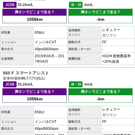
JC08
35.2km/L
10・15
-km/L
満タンでどこまで走る？
満タンでどこまで走る？
1056km
-km
レギュラー
使用燃料
658cc
排気量
エンジン
ガソリン
インパネCVT
FF
ミッション
駆動方式
49ps/6800rpm
-
最大出力
過給器（ターボ）
2015年04月～201
H32年度燃費基準
生産期間
燃費性能
7年04月
+20%達成
660 F スマートアシスト
新車時価格
96.7
万円(税込)
JC08
35.2km/L
10・15
-km/L
満タンでどこまで走る？
満タンでどこまで走る？
1056km
-km
レギュラー
使用燃料
658cc
排気量
エンジン
ガソリン
インパネCVT
FF
ミッション
駆動方式
49ps/6800rpm
-
最大出力
過給器（ターボ）