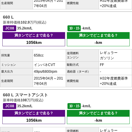
2015年04月～201
H32年度燃費基準
生産期間
燃費性能
7年04月
+20%達成
660 L
新車時価格
102.9
万円(税込)
JC08
35.2km/L
10・15
-km/L
満タンでどこまで走る？
満タンでどこまで走る？
1056km
-km
レギュラー
使用燃料
658cc
排気量
エンジン
ガソリン
インパネCVT
FF
ミッション
駆動方式
49ps/6800rpm
-
最大出力
過給器（ターボ）
2015年04月～201
H32年度燃費基準
生産期間
燃費性能
7年04月
+20%達成
660 L スマートアシスト
新車時価格
108
万円(税込)
JC08
35.2km/L
10・15
-km/L
満タンでどこまで走る？
満タンでどこまで走る？
1056km
-km
レギュラー
使用燃料