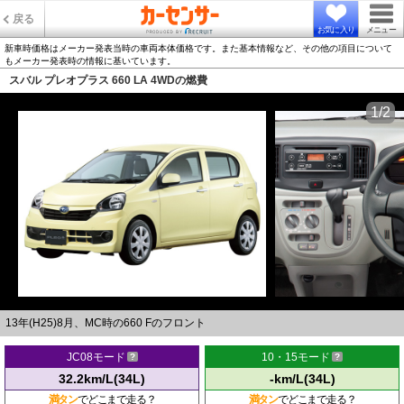
戻る
お気に入り
メニュー
新車時価格はメーカー発表当時の車両本体価格です。また基本情報など、その他の項目について
もメーカー発表時の情報に基いています。
スバル プレオプラス 660 LA 4WDの燃費
1/2
13年(H25)8月、MC時の660 Fのフロント
JC08モード
10・15モード
32.2km/L(34L)
-km/L(34L)
満タン
でどこまで走る？
満タン
でどこまで走る？