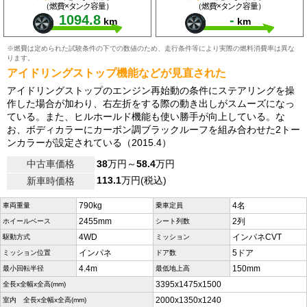
（燃費×タンク容量）
（燃費×タンク容量）
1094.8
-
km
km
※燃費は定められた試験条件の下での数値のため、走行条件等により実際の燃料消費率は異な
ります。
アイドリングストップ機能などが見直された
アイドリングストップのエンジン再始動の条件にステアリングを操
作した場合が加わり、右左折をする際の動き出しがスムーズになっ
ている。また、ヒルホールド機能も使い勝手が向上している。な
お、ボディカラーにカーボン調ブラックルーフを組み合わせた2トー
ンカラーが設定されている（2015.4）
中古車価格
38
万円～
58.4
万円
113.1
万円(税込)
新車時価格
790kg
4名
車両重量
乗車定員
2455mm
2列
ホイールベース
シート列数
4WD
インパネCVT
駆動方式
ミッション
インパネ
5ドア
ミッション位置
ドア数
4.4m
150mm
最小回転半径
最低地上高
3395x1475x1500
全長x全幅x全高(mm)
2000x1350x1240
室内 全長x全幅x全高(mm)