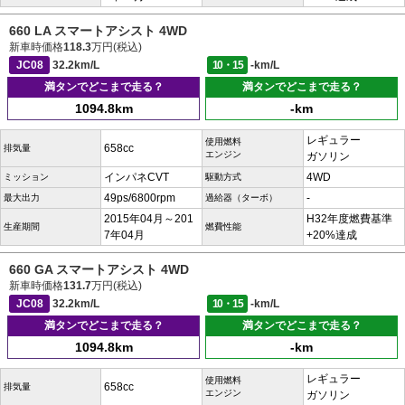
660 LA スマートアシスト 4WD
新車時価格
118.3
万円(税込)
JC08
32.2km/L
10・15
-km/L
満タンでどこまで走る？
満タンでどこまで走る？
1094.8km
-km
レギュラー
使用燃料
658cc
排気量
エンジン
ガソリン
インパネCVT
4WD
ミッション
駆動方式
49ps/6800rpm
-
最大出力
過給器（ターボ）
2015年04月～201
H32年度燃費基準
生産期間
燃費性能
7年04月
+20%達成
660 GA スマートアシスト 4WD
新車時価格
131.7
万円(税込)
JC08
32.2km/L
10・15
-km/L
満タンでどこまで走る？
満タンでどこまで走る？
1094.8km
-km
レギュラー
使用燃料
658cc
排気量
エンジン
ガソリン