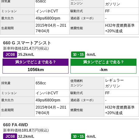
658cc
排気量
エンジン
ガソリン
インパネCVT
FF
ミッション
駆動方式
49ps/6800rpm
-
最大出力
過給器（ターボ）
2015年04月～201
H32年度燃費基準
生産期間
燃費性能
7年04月
+20%達成
660 G スマートアシスト
新車時価格
121.4
万円(税込)
JC08
35.2km/L
10・15
-km/L
満タンでどこまで走る？
満タンでどこまで走る？
1056km
-km
レギュラー
使用燃料
658cc
排気量
エンジン
ガソリン
インパネCVT
FF
ミッション
駆動方式
49ps/6800rpm
-
最大出力
過給器（ターボ）
2015年04月～201
H32年度燃費基準
生産期間
燃費性能
7年04月
+20%達成
660 FA 4WD
新車時価格
101.8
万円(税込)
JC08
32.2km/L
10・15
-km/L