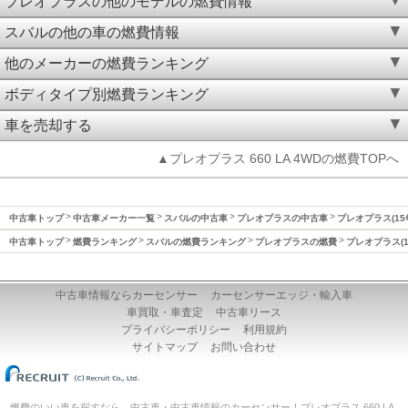
プレオプラスの他のモデルの燃費情報
スバルの他の車の燃費情報
他のメーカーの燃費ランキング
ボディタイプ別燃費ランキング
車を売却する
▲プレオプラス 660 LA 4WDの燃費TOPへ
中古車トップ
中古車メーカー一覧
スバルの中古車
プレオプラスの中古車
プレオプラス(15
中古車トップ
燃費ランキング
スバルの燃費ランキング
プレオプラスの燃費
プレオプラス(1
中古車情報ならカーセンサー
カーセンサーエッジ・輸入車
車買取・車査定
中古車リース
プライバシーポリシー
利用規約
サイトマップ
お問い合わせ
燃費のいい車を探すなら、中古車・中古車情報のカーセンサー！プレオプラス 660 LA