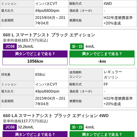
インパネCVT
4WD
ミッション
駆動方式
49ps/6800rpm
-
最大出力
過給器（ターボ）
2015年04月～201
H32年度燃費基準
生産期間
燃費性能
7年04月
+20%達成
660 L スマートアシスト ブラック エディション
新車時価格
103.7
万円(税込)
JC08
35.2km/L
10・15
-km/L
満タンでどこまで走る？
満タンでどこまで走る？
1056km
-km
レギュラー
使用燃料
658cc
排気量
エンジン
ガソリン
インパネCVT
FF
ミッション
駆動方式
49ps/6800rpm
-
最大出力
過給器（ターボ）
2015年04月～201
H32年度燃費基準
生産期間
燃費性能
7年04月
+20%達成
660 LA スマートアシスト ブラック エディション 4WD
新車時価格
117.7
万円(税込)
JC08
32.2km/L
10・15
-km/L
満タンでどこまで走る？
満タンでどこまで走る？