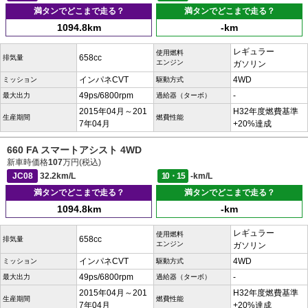
満タンでどこまで走る？
満タンでどこまで走る？
1094.8km
-km
レギュラー
使用燃料
658cc
排気量
エンジン
ガソリン
インパネCVT
4WD
ミッション
駆動方式
49ps/6800rpm
-
最大出力
過給器（ターボ）
2015年04月～201
H32年度燃費基準
生産期間
燃費性能
7年04月
+20%達成
660 FA スマートアシスト 4WD
新車時価格
107
万円(税込)
JC08
32.2km/L
10・15
-km/L
満タンでどこまで走る？
満タンでどこまで走る？
1094.8km
-km
レギュラー
使用燃料
658cc
排気量
エンジン
ガソリン
インパネCVT
4WD
ミッション
駆動方式
49ps/6800rpm
-
最大出力
過給器（ターボ）
2015年04月～201
H32年度燃費基準
生産期間
燃費性能
7年04月
+20%達成