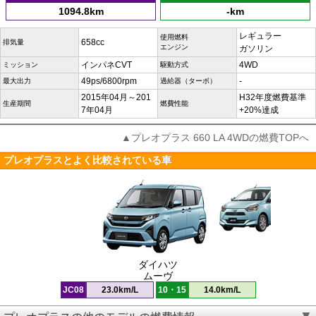
1094.8km
-km
レギュラー
使用燃料
658cc
排気量
エンジン
ガソリン
インパネCVT
4WD
ミッション
駆動方式
49ps/6800rpm
-
最大出力
過給器（ターボ）
2015年04月～201
H32年度燃費基準
生産期間
燃費性能
7年04月
+20%達成
▲プレオプラス 660 LA 4WDの燃費TOPへ
プレオプラスとよく比較されている車
ダイハツ
ムーヴ
JC08
23.0km/L
10・15
14.0km/L