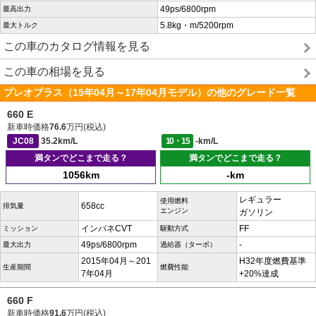
49ps/6800rpm
最高出力
5.8kg・m/5200rpm
最大トルク
この車のカタログ情報を見る
この車の相場を見る
プレオプラス（15年04月～17年04月モデル）の他のグレード一覧
660 E
新車時価格
76.6
万円(税込)
JC08
35.2km/L
10・15
-km/L
満タンでどこまで走る？
満タンでどこまで走る？
1056km
-km
レギュラー
使用燃料
658cc
排気量
エンジン
ガソリン
インパネCVT
FF
ミッション
駆動方式
49ps/6800rpm
-
最大出力
過給器（ターボ）
2015年04月～201
H32年度燃費基準
生産期間
燃費性能
7年04月
+20%達成
660 F
新車時価格
91.6
万円(税込)