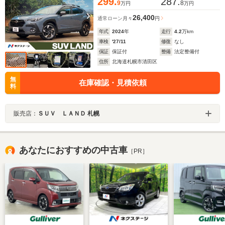
299.
287.
9
8
万円
万円
26,400
通常ローン
月々
円
年式
2024
年
走行
4.2
万km
車検
'27/11
修復
なし
保証
保証付
整備
法定整備付
住所
北海道札幌市清田区
無
在庫確認・見積依頼
料
販売店：
ＳＵＶ ＬＡＮＤ 札幌
あなたにおすすめの中古車
［PR］