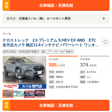
無
在庫確認・見積依頼
料
販売店：
北海道スバル（株） カースポット厚別
スバル
クロストレック 2.5 プレミアム S:HEV EX 4WD ETC
全方位カメラ 純正11.6インチナビ パワーシート ワンオー
ナー
販売店保証
車両品質評価書付
購入プラン付
360°画像付
支払総額
本体価格
385.
374.
1
4
万円
万円
年式
2025
年
走行
2.2
万km
車検
'28/01
修復
なし
保証
保証付
整備
法定整備付
住所
北海道札幌市手稲区
無
在庫確認・見積依頼
料