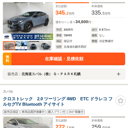
支払総額
本体価格
345.
335.
2
5
万円
万円
34,600
通常ローン
月々
円
年式
2025
年
走行
0.9
万km
車検
'28/05
修復
なし
保証
保証付
整備
法定整備付
住所
北海道札幌市西区
無
在庫確認・見積依頼
料
販売店：
北海道スバル（株） Ｇ－ＰＡＲＫ札幌
スバル
クロストレック 2.0 ツーリング 4WD ETC ドラレコ フ
ルセグTV Bluetooth アイサイト
販売店保証
車両品質評価書付
購入プラン付
360°画像付
支払総額
本体価格
272.
259.
1
0
万円
万円