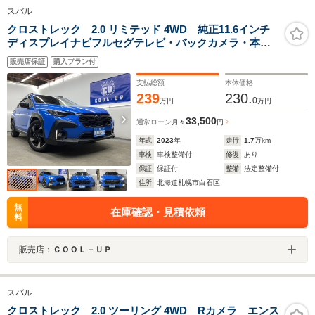
スバル
クロストレック 2.0 リミテッド 4WD 純正11.6インチ
ディスプレイナビフルセグテレビ・バックカメラ・本革
シート・フロントシートヒーター・サンルーフ・衝突軽
販売店保証
購入プラン付
減ブレーキ・横滑り防止装置・レーンアシスト・ブライ
ンドスポットモニター・ETC
支払総額
本体価格
239
230.
0
万円
万円
33,500
通常ローン
月々
円
年式
2023
年
走行
1.7
万km
車検
車検整備付
修復
あり
保証
保証付
整備
法定整備付
住所
北海道札幌市白石区
無
在庫確認・見積依頼
料
販売店：
ＣＯＯＬ－ＵＰ
スバル
クロストレック 2.0 ツーリング 4WD Rカメラ エンス