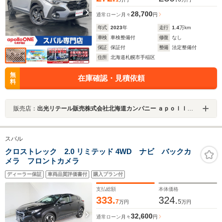
28,700
通常ローン
月々
円
年式
2023
年
走行
1.4
万km
車検
車検整備付
修復
なし
保証
保証付
整備
法定整備付
住所
北海道札幌市手稲区
無
在庫確認・見積依頼
料
販売店：
出光リテール販売株式会社北海道カンパニー ａｐｏｌｌｏＯＮＥ札幌手稲Ｕ－ＣＡＲスバル専門店
スバル
クロストレック 2.0 リミテッド 4WD ナビ バックカ
メラ フロントカメラ
ディーラー保証
車両品質評価書付
購入プラン付
支払総額
本体価格
333.
324.
7
5
万円
万円
32,600
通常ローン
月々
円