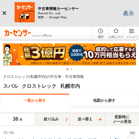
中古車情報カーセンサー
表示
Recruit Co., Ltd.
無料 － Google Play
履歴
お気に入り
メニュー
クロストレック(札幌市内)の中古車・中古車情報
スバル クロストレック 札幌市内
一覧から探す
地図から探す
更新時に
38
絞り込み
並べ替え
台
メール受信
スバル
PR