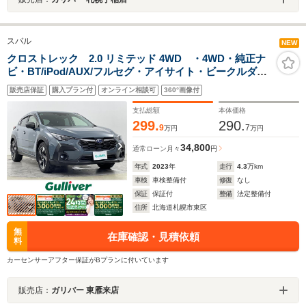
スバル
NEW
クロストレック 2.0 リミテッド 4WD ・4WD・純正ナ
ビ・BT/iPod/AUX/フルセグ・アイサイト・ビークルダイ
ナミクスコントロール・オートビークルホールド・車線
販売店保証
購入プラン付
オンライン相談可
360°画像付
逸脱防止・レーダークルーズコントロール・デジタルマ
ルチビ
支払総額
本体価格
299.
290.
9
7
万円
万円
34,800
通常ローン
月々
円
年式
2023
年
走行
4.3
万km
車検
車検整備付
修復
なし
保証
保証付
整備
法定整備付
住所
北海道札幌市東区
無
在庫確認・見積依頼
料
カーセンサーアフター保証がBプランに付いています
販売店：
ガリバー 東雁来店