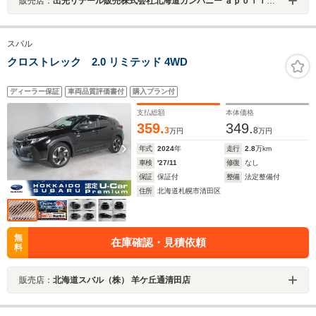
販売店：
出光リテール販売株式会社北海道カンパニー ａｐｏｌｌｏＯＮＥ札幌手稲Ｕ－ＣＡＲスバル専門店
スバル
クロストレック 2.0 リミテッド 4WD
ディーラー保証
車両品質評価書付
購入プラン付
支払総額
本体価格
359.
349.
3
8
万円
万円
年式
2024
年
走行
2.8
万km
車検
'27/11
修復
なし
保証
保証付
整備
法定整備付
住所
北海道札幌市清田区
無
在庫確認・見積依頼
料
販売店：
北海道スバル（株） 羊ケ丘通清田店