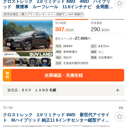
クロストレック 2.0 リミテッド 4WD 4WD ハイブリ
ッド 禁煙車 ルーフレール 11.6インチナビ 全周囲カ
メラ アイサイトセイフティプラス レーダークルーズ
販売店保証
購入プラン付
オンライン相談可
360°画像付
コントロール メモリー機能付パワーシート ETC 純
正18インチアルミホイール
支払総額
本体価格
307.
290.
9
6
万円
万円
27,400
通常ローン
月々
円
年式
2023
年
走行
2.6
万km
車検
車検整備付
修復
なし
保証
保証付
整備
法定整備付
住所
北海道札幌市清田区
無
在庫確認・見積依頼
料
販売店：
ＳＵＶ ＬＡＮＤ 札幌
スバル
PR
クロストレック 2.0 リミテッド 4WD 新世代アイサイ
ト Mハイブリッド 純正11 6インチセンター縦型ディス
プレイ フルセグTV Bluetoothオーディオ USB 全方位カ