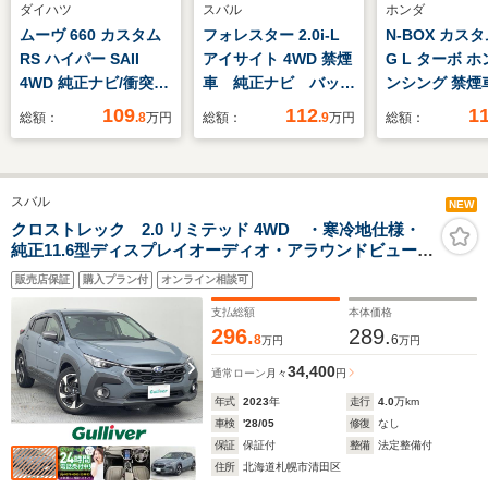
ダイハツ
スバル
ホンダ
ムーヴ 660 カスタム
フォレスター 2.0i-L
N-BOX カスタ
RS ハイパー SAII
アイサイト 4WD 禁煙
G L ターボ 
4WD 純正ナビ/衝突被
車 純正ナビ バック
ンシング 禁煙
害軽減/バックカメラ/
カメラ レーダークル
正8型SDナビ
109
112
1
総額：
.8
万円
総額：
.9
万円
総額：
プッシュスタート/シ
ーズ シートヒータ
グTV コーナ
ートヒーター/オート
ー アイサイト
サー 横滑り
ライト/フォグライト/
Ver2 HIDヘッドライ
置 バックカ
スバル
アイドリングストッ
ト 車線逸脱警報
突被害軽減シ
NEW
プ/スマートキー/純正
ETC パワーシート
両側電動ドア
クロストレック 2.0 リミテッド 4WD ・寒冷地仕様・
純正11.6型ディスプレイオーディオ・アラウンドビューモ
フロアマット/純正15
オートライト スマー
レザーシート
ニター・純正前後ドライブレコーダー・社外ビルトイン
インチAW
トキー
スマートキー
販売店保証
購入プラン付
オンライン相談可
ETC・後方コーナーセンサー・衝突被害軽減ブレーキ・
シフト LED
レーダークルーズコントロール
支払総額
本体価格
ーナー
296.
289.
8
6
万円
万円
34,400
通常ローン
月々
円
年式
2023
年
走行
4.0
万km
車検
'28/05
修復
なし
保証
保証付
整備
法定整備付
住所
北海道札幌市清田区