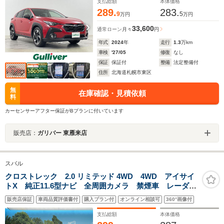
ル
支払総額
本体価格
289.
283.
9
5
万円
万円
33,600
通常ローン
月々
円
年式
2024
年
走行
1.3
万km
車検
'27/05
修復
なし
保証
保証付
整備
法定整備付
住所
北海道札幌市東区
無
在庫確認・見積依頼
料
カーセンサーアフター保証がBプランに付いています
販売店：
ガリバー 東雁来店
スバル
クロストレック 2.0 リミテッド 4WD 4WD アイサイ
トX 純正11.6型ナビ 全周囲カメラ 禁煙車 レーダー
クルーズコントロール メモリー付きパワーシート シ
販売店保証
車両品質評価書付
購入プラン付
オンライン相談可
360°画像付
ートヒーター パドルシフト ETC LEDヘッドライ
ト フルセグ
支払総額
本体価格