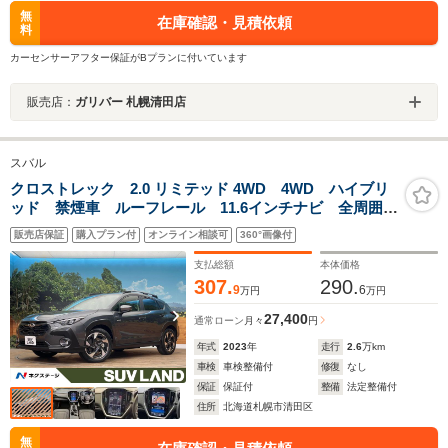
無
在庫確認・見積依頼
料
カーセンサーアフター保証がBプランに付いています
販売店：
ガリバー 札幌清田店
スバル
クロストレック 2.0 リミテッド 4WD 4WD ハイブリ
ッド 禁煙車 ルーフレール 11.6インチナビ 全周囲カ
メラ アイサイトセイフティプラス レーダークルーズ
販売店保証
購入プラン付
オンライン相談可
360°画像付
コントロール メモリー機能付パワーシート ETC 純
正18インチアルミホイール
支払総額
本体価格
307.
290.
9
6
万円
万円
27,400
通常ローン
月々
円
年式
2023
年
走行
2.6
万km
車検
車検整備付
修復
なし
保証
保証付
整備
法定整備付
住所
北海道札幌市清田区
無