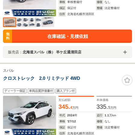
車検
車検整備付
修復
なし
保証
保証付
整備
法定整備付
住所
北海道札幌市清田区
無
在庫確認・見積依頼
料
販売店：
北海道スバル（株） 羊ケ丘通清田店
スバル
クロストレック 2.0 リミテッド 4WD
ディーラー保証
車両品質評価書付
購入プラン付
支払総額
本体価格
345.
335.
4
5
万円
万円
年式
2024
年
走行
1.1
万km
車検
'27/12
修復
なし
保証
保証付
整備
法定整備付
住所
北海道札幌市清田区