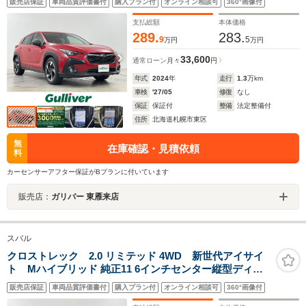
販売店保証
車両品質評価書付
購入プラン付
オンライン相談可
360°画像付
メラ ステアリングヒーター レーダークルーズコントロー
ル
支払総額
本体価格
289.
283.
9
5
万円
万円
33,600
通常ローン
月々
円
年式
2024
年
走行
1.3
万km
車検
'27/05
修復
なし
保証
保証付
整備
法定整備付
住所
北海道札幌市東区
無
在庫確認・見積依頼
料
カーセンサーアフター保証がBプランに付いています
販売店：
ガリバー 東雁来店
スバル
クロストレック 2.0 リミテッド 4WD 新世代アイサイ
ト Mハイブリッド 純正11 6インチセンター縦型ディス
プレイ フルセグTV Bluetoothオーディオ USB 全方位カ
販売店保証
車両品質評価書付
購入プラン付
オンライン相談可
360°画像付
メラ ステアリングヒーター レーダークルーズコントロー