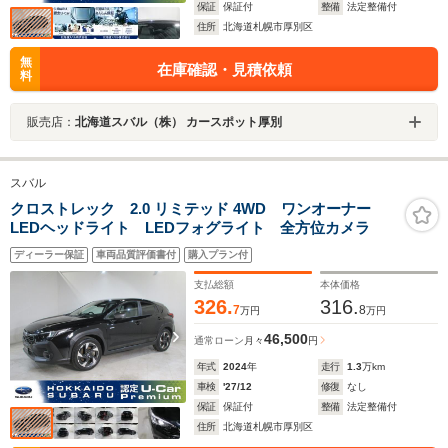
保証
保証付
整備
法定整備付
住所
北海道札幌市厚別区
無
在庫確認・見積依頼
料
販売店：
北海道スバル（株） カースポット厚別
スバル
クロストレック 2.0 リミテッド 4WD ワンオーナー
LEDヘッドライト LEDフォグライト 全方位カメラ
ディーラー保証
車両品質評価書付
購入プラン付
支払総額
本体価格
326.
316.
7
8
万円
万円
46,500
通常ローン
月々
円
年式
2024
年
走行
1.3
万km
車検
'27/12
修復
なし
保証
保証付
整備
法定整備付
住所
北海道札幌市厚別区