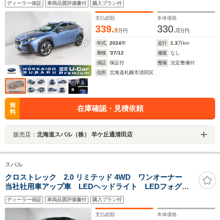
ディーラー保証
車両品質評価書付
購入プラン付
支払総額
本体価格
339.
330.
9
0
万円
万円
年式
2024
年
走行
1.3
万km
車検
'27/12
修復
なし
保証
保証付
整備
法定整備付
住所
北海道札幌市清田区
無
在庫確認・見積依頼
料
販売店：
北海道スバル（株） 羊ケ丘通清田店
スバル
クロストレック 2.0 リミテッド 4WD ワンオーナー
当社社用車アップ車 LEDヘッドライト LEDフォグラ
イト
ディーラー保証
車両品質評価書付
購入プラン付
支払総額
本体価格