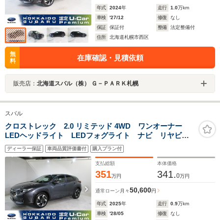
年式
2024
年
走行
1.0
万km
車検
'27/12
修復
なし
保証
保証付
整備
法定整備付
住所
北海道札幌市西区
無
在庫確認・見積依頼
料
販売店：
北海道スバル（株） Ｇ－ＰＡＲＫ札幌
スバル
クロストレック 2.0 リミテッド 4WD ワンオーナー
LEDヘッドライト LEDフォグライト ナビ リヤビュ
ーカメラ
ディーラー保証
車両品質評価書付
購入プラン付
支払総額
本体価格
351
341.
0
万円
万円
50,600
通常ローン
月々
円
年式
2025
年
走行
0.9
万km
車検
'28/05
修復
なし