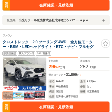
無
在庫確認・見積依頼
料
販売店：
出光リテール販売株式会社北海道カンパニー ａｐｏｌｌｏＯＮＥ札幌手稲Ｕ－ＣＡＲスバル専門店
スバル
クロストレック 2.0 ツーリング 4WD 全方位モニタ
ー・BSM・LEDヘッドライト・ETC・ナビ・フルセグ
販売店保証
購入プラン付
360°画像付
支払総額
本体価格
295.
282.
2
1
万円
万円
31,800
通常ローン
月々
円
年式
2024
年
走行
1.0
万km
車検
車検整備付
修復
なし
保証
保証付
整備
法定整備付
住所
北海道札幌市手稲区
無
在庫確認・見積依頼
料