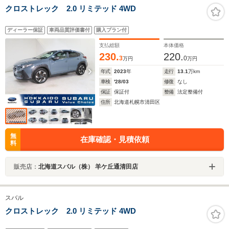
クロストレック 2.0 リミテッド 4WD
ディーラー保証
車両品質評価書付
購入プラン付
支払総額
本体価格
230.
220.
3
0
万円
万円
年式
2023
年
走行
13.1
万km
車検
'28/03
修復
なし
保証
保証付
整備
法定整備付
住所
北海道札幌市清田区
無
在庫確認・見積依頼
料
販売店：
北海道スバル（株） 羊ケ丘通清田店
スバル
クロストレック 2.0 リミテッド 4WD