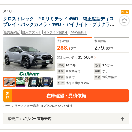
スバル
NEW
クロストレック 2.0 リミテッド 4WD 純正縦型ディス
プレイ・バックカメラ・4WD・アイサイト・プリクラッ
シュセーフティ・LEDオートライト・オートハイビー
販売店保証
購入プラン付
オンライン相談可
360°画像付
ム・レーダークルーズコントロール・ETC・スマートキ
ー(スペア1本)
支払総額
本体価格
288.
279.
8
6
万円
万円
33,500
通常ローン
月々
円
年式
2023
年
走行
5.5
万km
車検
車検整備付
修復
なし
保証
保証付
整備
法定整備付
住所
北海道札幌市東区
無
在庫確認・見積依頼
料
カーセンサーアフター保証がBプランに付いています
販売店：
ガリバー 東雁来店