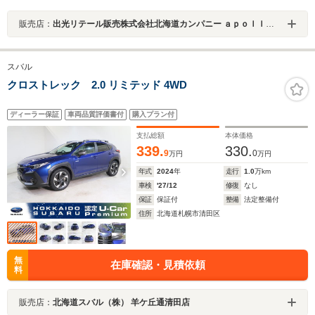
販売店：
出光リテール販売株式会社北海道カンパニー ａｐｏｌｌｏＯＮＥ札幌手稲Ｕ－ＣＡＲスバル専門店
スバル
クロストレック 2.0 リミテッド 4WD
ディーラー保証
車両品質評価書付
購入プラン付
支払総額
本体価格
339.
330.
9
0
万円
万円
年式
2024
年
走行
1.0
万km
車検
'27/12
修復
なし
保証
保証付
整備
法定整備付
住所
北海道札幌市清田区
無
在庫確認・見積依頼
料
販売店：
北海道スバル（株） 羊ケ丘通清田店