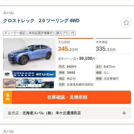
スバル
クロストレック 2.0 ツーリング 4WD
ディーラー保証
車両品質評価書付
購入プラン付
支払総額
本体価格
345.
335.
2
5
万円
万円
30,100
通常ローン
月々
円
年式
2025
年
走行
0.6
万km
車検
'28/02
修復
なし
保証
保証付
整備
法定整備付
住所
北海道札幌市清田区
無
在庫確認・見積依頼
料
販売店：
北海道スバル（株） 羊ケ丘通清田店
スバル