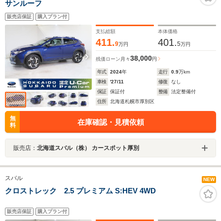
サンルーフ
販売店保証
購入プラン付
支払総額
本体価格
411.
401.
9
5
万円
万円
38,000
残価ローン
月々
円
年式
2024
年
走行
0.9
万km
車検
'27/11
修復
なし
保証
保証付
整備
法定整備付
住所
北海道札幌市厚別区
無
在庫確認・見積依頼
料
販売店：
北海道スバル（株） カースポット厚別
スバル
NEW
クロストレック 2.5 プレミアム S:HEV 4WD
販売店保証
購入プラン付