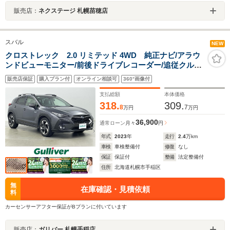
販売店：
ネクステージ 札幌苗穂店
スバル
NEW
クロストレック 2.0 リミテッド 4WD 純正ナビ/アラウ
ンドビューモニター/前後ドライブレコーダー/追従クルー
ズコントロール/軽減ブレーキ/車線逸脱抑制/ステアヒータ
販売店保証
購入プラン付
オンライン相談可
360°画像付
ー/席メモリー/シートヒーター/アイサイト/パドル/LED/ル
ーフレール/ETC2.0/VDC/
支払総額
本体価格
318.
309.
8
7
万円
万円
36,900
通常ローン
月々
円
年式
2023
年
走行
2.4
万km
車検
車検整備付
修復
なし
保証
保証付
整備
法定整備付
住所
北海道札幌市手稲区
無
在庫確認・見積依頼
料
カーセンサーアフター保証がBプランに付いています
販売店：
ガリバー 札幌手稲店