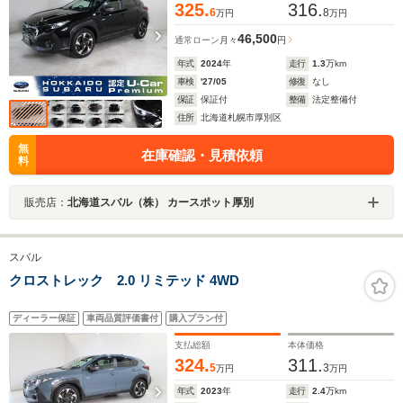
325.
316.
6
8
万円
万円
46,500
通常ローン
月々
円
年式
2024
年
走行
1.3
万km
車検
'27/05
修復
なし
保証
保証付
整備
法定整備付
住所
北海道札幌市厚別区
無
在庫確認・見積依頼
料
販売店：
北海道スバル（株） カースポット厚別
スバル
クロストレック 2.0 リミテッド 4WD
ディーラー保証
車両品質評価書付
購入プラン付
支払総額
本体価格
324.
311.
5
3
万円
万円
年式
2023
年
走行
2.4
万km