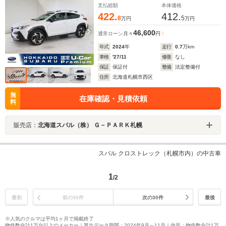
支払総額
本体価格
422.
412.
8
5
万円
万円
46,600
通常ローン
月々
円
年式
2024
年
走行
0.7
万km
車検
'27/11
修復
なし
保証
保証付
整備
法定整備付
住所
北海道札幌市西区
無
在庫確認・見積依頼
料
販売店：
北海道スバル（株） Ｇ－ＰＡＲＫ札幌
スバル クロストレック（札幌市内）の中古車
1
/2
最初
前の30件
次の30件
最後
※人気のクルマは平均1ヶ月で掲載終了
物件数合計1万台以上のメーカー｜算出データ期間：2024年9月～11月｜内容：物件数合計1万