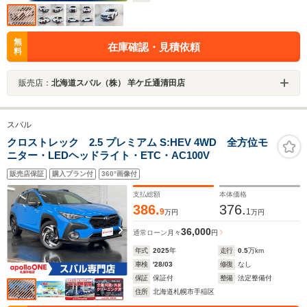
無
在庫確認・見積依頼
料
販売店：
北海道スバル（株） 羊ケ丘通清田店
スバル
クロストレック 2.5 プレミアム S:HEV 4WD 全方位モ
ニター・LEDヘッドライト・ETC・AC100V
販売店保証
購入プラン付
360°画像付
支払総額
本体価格
386.
376.
9
1
万円
万円
36,000
通常ローン
月々
円
年式
2025
年
走行
0.5
万km
車検
'28/03
修復
なし
保証
保証付
整備
法定整備付
住所
北海道札幌市手稲区