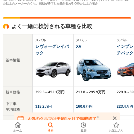
台以上のメーカーのうち、掲載が終了した物件数が1,000台以上の場合
よく一緒に検討される車種を比較
スバル
スバル
スバル
レヴォーグレイバ
XV
インプレ
ック
チバック
基本情報
新車価格
399.3～452.1万円
213.8～295.9万円
229.9～3
中古車
318.2万円
160.6万円
223.4万円
平均価格
※
人気のクルマは平均1ヶ月で掲載終了
クチコミ
-
4.2
-
在庫が無くなる前にお問い合わせください
総合評価
ホーム
検索
履歴
お気に入り