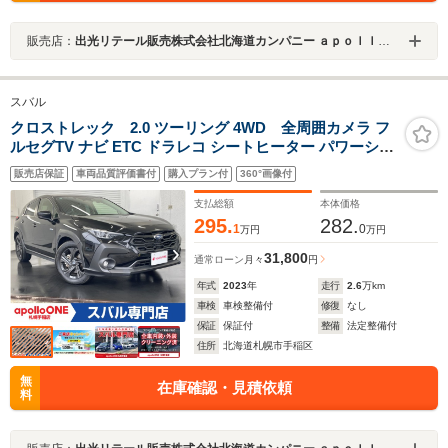
販売店：
出光リテール販売株式会社北海道カンパニー ａｐｏｌｌｏＯＮＥ札幌手稲Ｕ－ＣＡＲスバル専門店
スバル
クロストレック 2.0 ツーリング 4WD 全周囲カメラ フ
ルセグTV ナビ ETC ドラレコ シートヒーター パワーシー
ト
販売店保証
車両品質評価書付
購入プラン付
360°画像付
支払総額
本体価格
295.
282.
1
0
万円
万円
31,800
通常ローン
月々
円
年式
2023
年
走行
2.6
万km
車検
車検整備付
修復
なし
保証
保証付
整備
法定整備付
住所
北海道札幌市手稲区
無
在庫確認・見積依頼
料