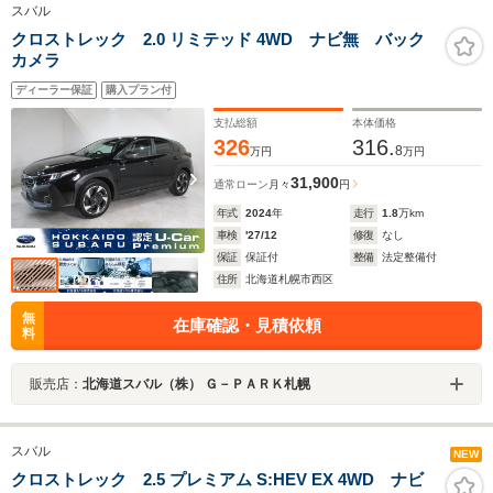
スバル
クロストレック 2.0 リミテッド 4WD ナビ無 バック
カメラ
ディーラー保証
購入プラン付
支払総額
本体価格
326
316.
8
万円
万円
31,900
通常ローン
月々
円
年式
2024
年
走行
1.8
万km
車検
'27/12
修復
なし
保証
保証付
整備
法定整備付
住所
北海道札幌市西区
無
在庫確認・見積依頼
料
販売店：
北海道スバル（株） Ｇ－ＰＡＲＫ札幌
スバル
NEW
クロストレック 2.5 プレミアム S:HEV EX 4WD ナビ