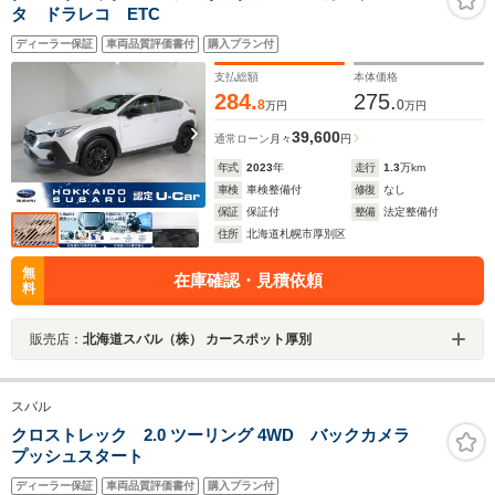
タ ドラレコ ETC
ディーラー保証
車両品質評価書付
購入プラン付
支払総額
本体価格
284.
275.
8
0
万円
万円
39,600
通常ローン
月々
円
年式
2023
年
走行
1.3
万km
車検
車検整備付
修復
なし
保証
保証付
整備
法定整備付
住所
北海道札幌市厚別区
無
在庫確認・見積依頼
料
販売店：
北海道スバル（株） カースポット厚別
スバル
クロストレック 2.0 ツーリング 4WD バックカメラ
プッシュスタート
ディーラー保証
車両品質評価書付
購入プラン付