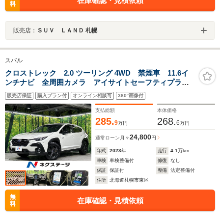
在庫確認・見積依頼
料
販売店：
ＳＵＶ ＬＡＮＤ 札幌
スバル
クロストレック 2.0 ツーリング 4WD 禁煙車 11.6イ
ンチナビ 全周囲カメラ アイサイトセーフティプラ
ス 全車速追従クルーズ ステアリングヒーター メモ
販売店保証
購入プラン付
オンライン相談可
360°画像付
リー機能付きパワーシート シートヒーター リアビー
クルディティクション
支払総額
本体価格
285.
268.
9
6
万円
万円
24,800
通常ローン
月々
円
年式
2023
年
走行
4.1
万km
車検
車検整備付
修復
なし
保証
保証付
整備
法定整備付
住所
北海道札幌市東区
無
在庫確認・見積依頼
料