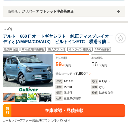
販売店：
ガリバー アウトレット津高茶屋店
スズキ
アルト 660 F オートギヤシフト 純正ディスプレイオー
ディオ(AM/FM/CD/AUX) ビルトインETC 横滑り防止
システム 純正フロアマット ヘッドライトレベライザ
販売店保証
車両品質評価書付
購入プラン付
オンライン相談可
360°画像付
ー ドアバイザー 純正ホイールキャップ リモコンキ
ー スペアキー
支払総額
本体価格
59.
56.
8
2
万円
万円
7,800
通常ローン
月々
円
年式
2016
年
走行
6.7
万km
車検
'27/08
修復
なし
保証
保証付
整備
法定整備付
住所
三重県伊勢市
無
在庫確認・見積依頼
料
カーセンサーアフター保証がBプランに付いています