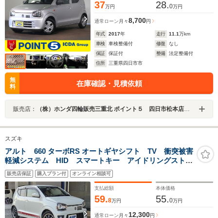
37
28.
0
万円
万円
8,700
通常ローン
月々
円
年式
2017
年
走行
11.1
万km
車検
車検整備付
修復
なし
保証
保証付
整備
法定整備付
住所
三重県四日市市
無
在庫確認・見積依頼
料
販売店：
（株）ホンダ四輪販売三重北 ポイント５ 四日市松本店／ホンダカーズ三重北 四日市松本店
スズキ
アルト 660 ターボRS オートギヤシフト TV 衝突被害
軽減システム HID スマートキー アイドリングストッ
プ 電動格納ミラー シートヒーター AT 盗難防止シ
販売店保証
購入プラン付
オンライン相談可
ステム ABS ESC CD Bluetooth アルミホイール
支払総額
本体価格
59.
55.
8
0
万円
万円
12,300
通常ローン
月々
円