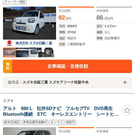
ディーラー保証
支払総額
本体価格
92
86.
0
万円
万円
年式
2024
年
走行
1.1
万km
車検
'27/12
修復
なし
保証
保証付
整備
法定整備付
住所
三重県松阪市
無
在庫確認・見積依頼
料
販売店：
スズキ自販三重 スズキアリーナ松阪中央
スズキ
アルト 660 L 社外SDナビ フルセグTV DVD再生
Bluetooth接続 ETC キーレスエントリー シートヒー
ター LEDヘッドライト ワンオーナー アイドリング
販売店保証
車両品質評価書付
オンライン相談可
ストップ
支払総額
本体価格