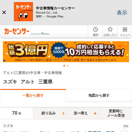
中古車情報カーセンサー
表示
Recruit Co., Ltd.
無料 － Google Play
履歴
お気に入り
メニュー
アルト(三重県)の中古車・中古車情報
スズキ アルト 三重県
一覧から探す
地図から探す
更新時に
70
絞り込み
並べ替え
台
メール受信
スズキ
PR