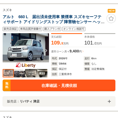
スズキ
NEW
アルト 660 L 届出済未使用車 禁煙車 スズキセーフテ
ィサポート アイドリングストップ 障害物センサー ヘッド
ライトレベライザー 運転席シートヒーター
販売店保証
車両品質評価書付
購入プラン付
オンライン相談可
支払総額
本体価格
109.
101.
9
0
万円
万円
9,400
通常ローン
月々
円
年式
2026
年
走行
6
km
車検
'29/04
修復
なし
保証
保証付
整備
法定整備無
住所
三重県津市
無
在庫確認・見積依頼
料
販売店：
リバティ 津店
スズキ