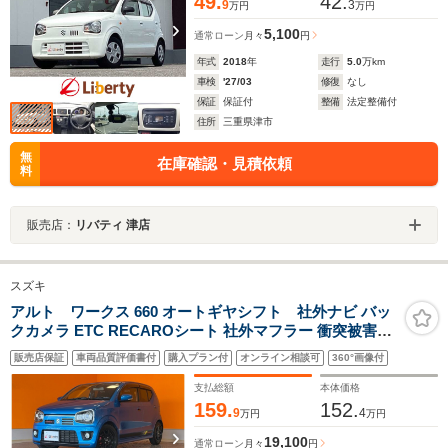
49.
42.
9
3
万円
万円
5,100
通常ローン
月々
円
年式
2018
年
走行
5.0
万km
車検
'27/03
修復
なし
保証
保証付
整備
法定整備付
住所
三重県津市
無
在庫確認・見積依頼
料
販売店：
リバティ 津店
スズキ
アルト ワークス 660 オートギヤシフト 社外ナビ バッ
クカメラ ETC RECAROシート 社外マフラー 衝突被害軽
減ブレーキ 純正アルミホイール フォグライト スマートキ
販売店保証
車両品質評価書付
購入プラン付
オンライン相談可
360°画像付
ー ステアリングリモコン オートライト 電動格納ドアミラ
ー オートエアコン
支払総額
本体価格
159.
152.
9
4
万円
万円
19,100
通常ローン
月々
円