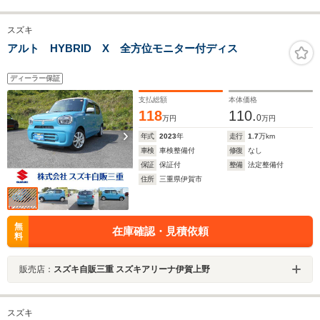
スズキ
アルト HYBRID X 全方位モニター付ディス
ディーラー保証
支払総額
本体価格
118
110.
0
万円
万円
年式
2023
年
走行
1.7
万km
車検
車検整備付
修復
なし
保証
保証付
整備
法定整備付
住所
三重県伊賀市
無
在庫確認・見積依頼
料
販売店：
スズキ自販三重 スズキアリーナ伊賀上野
スズキ