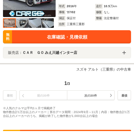
年式
2016
年
走行
10.5
万km
車検
'27/02
修復
なし
保証
保証付
整備
法定整備付
住所
三重県三重郡
無
在庫確認・見積依頼
料
販売店：
ＣＡＲ ＧＯ みえ川越インター店
スズキ アルト（三重県）の中古車
1
/3
最初
前の30件
次の30件
最後
※人気のクルマは平均1ヶ月で掲載終了
物件数合計1万台以上のメーカー｜算出データ期間：2024年9月～11月｜内容：物件数合計1万
台以上のメーカーのうち、掲載が終了した物件数が1,000台以上の場合