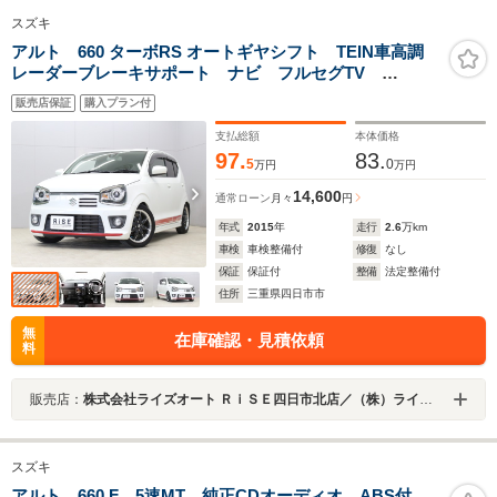
スズキ
アルト 660 ターボRS オートギヤシフト TEIN車高調
レーダーブレーキサポート ナビ フルセグTV
Bluetoothオーディオ DVD再生 録音再生 ビルトイン
販売店保証
購入プラン付
ETC HIDヘッドライト シートヒーター スマートキー
2個
支払総額
本体価格
97.
83.
5
0
万円
万円
14,600
通常ローン
月々
円
年式
2015
年
走行
2.6
万km
車検
車検整備付
修復
なし
保証
保証付
整備
法定整備付
住所
三重県四日市市
無
在庫確認・見積依頼
料
販売店：
株式会社ライズオート ＲｉＳＥ四日市北店／（株）ライズオート
スズキ
アルト 660 F 5速MT 純正CDオーディオ ABS付