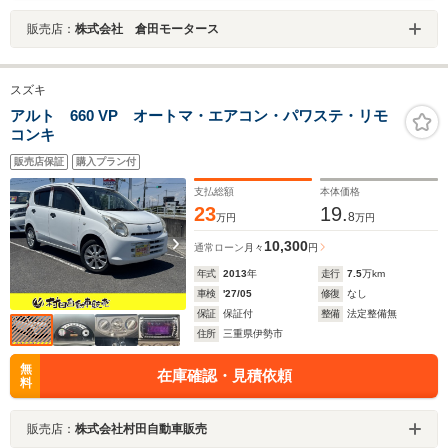
販売店：
株式会社 倉田モータース
スズキ
アルト 660 VP オートマ・エアコン・パワステ・リモ
コンキ
販売店保証
購入プラン付
支払総額
本体価格
23
19.
8
万円
万円
10,300
通常ローン
月々
円
年式
2013
年
走行
7.5
万km
車検
'27/05
修復
なし
保証
保証付
整備
法定整備無
住所
三重県伊勢市
無
在庫確認・見積依頼
料
販売店：
株式会社村田自動車販売