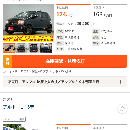
支払総額
本体価格
174.
163.
8
0
万円
万円
26,200
通常ローン
月々
円
年式
2021
年
走行
4.7
万km
車検
車検整備付
修復
なし
保証
保証付
整備
法定整備付
住所
三重県鈴鹿市
無
在庫確認・見積依頼
料
カーセンサーアフター保証がBプランに付いています
販売店：
アップル 鈴鹿中央通り／アップルＦＣ本部直営店
スズキ
アルト L 3型
ディーラー保証
支払総額
本体価格