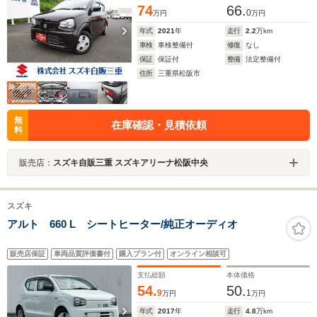
74
66.
0
万円
万円
年式
2021
年
走行
2.2
万km
車検
車検整備付
修復
なし
保証
保証付
整備
法定整備付
住所
三重県松阪市
無
在庫確認・見積依頼
料
販売店：
スズキ自販三重 スズキアリーナ松阪中央
スズキ
アルト 660 L シートヒーター/純正オーディオ
販売店保証
車両品質評価書付
購入プラン付
オンライン相談可
支払総額
本体価格
54.
50.
9
1
万円
万円
年式
2017
年
走行
4.8
万km