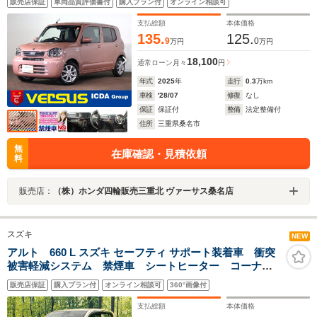
販売店保証
車両品質評価書付
購入プラン付
オンライン相談可
スペアーキー CVT ABS SRS オートヘッドライ
ト オートハイビーム
支払総額
本体価格
135.
125.
9
0
万円
万円
18,100
通常ローン
月々
円
年式
2025
年
走行
0.3
万km
車検
'28/07
修復
なし
保証
保証付
整備
法定整備付
住所
三重県桑名市
無
在庫確認・見積依頼
料
販売店：
（株）ホンダ四輪販売三重北 ヴァーサス桑名店
スズキ
NEW
アルト 660 L スズキ セーフティ サポート装着車 衝突
被害軽減システム 禁煙車 シートヒーター コーナー
センサー ビルトインETC オートハイビーム オート
販売店保証
購入プラン付
オンライン相談可
360°画像付
ライト CD
支払総額
本体価格