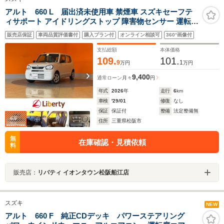
アルト 660 L 届出済未使用車 禁煙車 スズキセーフテ
ィサポート アイドリングストップ 障害物センサー 運転席
シートヒーター ヘッドライトレベライザー オートライ
販売店保証
車両品質評価書付
購入プラン付
オンライン相談可
360°画像付
ト キーレスキー Wエアバック
支払総額
本体価格
109.
101.
9
1
万円
万円
9,400
通常ローン
月々
円
年式
2026
年
走行
6
km
車検
'29/01
修復
なし
保証
保証付
整備
法定整備無
住所
三重県松阪市
無
在庫確認・見積依頼
料
販売店：
リバティ イオンタウン松阪船江店
スズキ
NEW
アルト 660 F 純正CDデッキ パワーステアリング