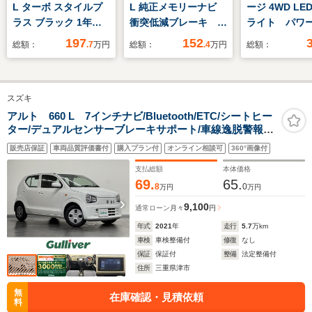
L ターボ スタイルプ
L 純正メモリーナビ
ージ 4WD L
ラス ブラック 1年間
衝突低減ブレーキ リ
ライト パワ
走行無制限保証 ペダ
アカメラ LEDヘッ
ト パワーバ
197
152
総額：
.7
万円
総額：
.4
万円
総額：
ル踏み間違い 衝突回
ド シートヒーター
ア シートヒ
避被害軽減 車線逸脱
純正14インチアルミ
ステアリング
警報機能 メモリナ
ホイール ETC
スズキ
ビ フルセグTV バ
ックカメラ ETC ク
アルト 660 L 7インチナビ/Bluetooth/ETC/シートヒー
ター/デュアルセンサーブレーキサポート/車線逸脱警報機
ルーズコントロール
能/ハイビームアシスト/リアパーキングセンサー/電動格納
電動スライドドア
販売店保証
車両品質評価書付
購入プラン付
オンライン相談可
360°画像付
ドアミラー/パワーウインドウ/キーレス
LEDヘッドライト
支払総額
本体価格
DVD再生
69.
65.
8
0
万円
万円
9,100
通常ローン
月々
円
年式
2021
年
走行
5.7
万km
車検
車検整備付
修復
なし
保証
保証付
整備
法定整備付
住所
三重県津市
無
在庫確認・見積依頼
料