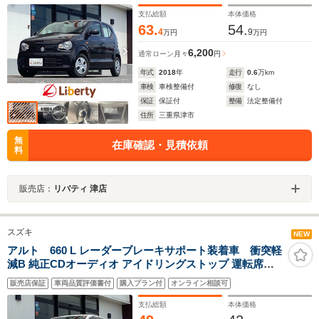
支払総額
本体価格
63.
54.
4
9
万円
万円
6,200
通常ローン
月々
円
年式
2018
年
走行
0.6
万km
車検
車検整備付
修復
なし
保証
保証付
整備
法定整備付
住所
三重県津市
無
在庫確認・見積依頼
料
販売店：
リバティ 津店
スズキ
NEW
アルト 660 L レーダーブレーキサポート装着車 衝突軽
減B 純正CDオーディオ アイドリングストップ 運転席シ
ートヒーター ヘッドライトレベライザー
販売店保証
車両品質評価書付
購入プラン付
オンライン相談可
支払総額
本体価格