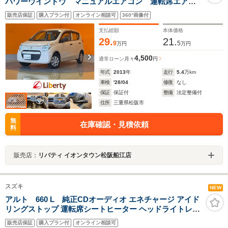
パワーウインドウ マニュアルエアコン 運転席エアバ
ック 助手席エアバッグ キーレスキー
販売店保証
購入プラン付
オンライン相談可
360°画像付
支払総額
本体価格
29.
21.
9
5
万円
万円
4,500
通常ローン
月々
円
年式
2013
年
走行
5.4
万km
車検
'28/04
修復
なし
保証
保証付
整備
法定整備付
住所
三重県松阪市
無
在庫確認・見積依頼
料
販売店：
リバティ イオンタウン松阪船江店
スズキ
NEW
アルト 660 L 純正CDオーディオ エネチャージ アイド
リングストップ 運転席シートヒーター ヘッドライトレベ
ライザー
販売店保証
購入プラン付
オンライン相談可