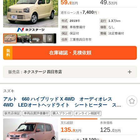
59.
49.
9
5
万円
万円
7,400
通常ローン
月々
円
年式
2019
年
走行
1.3
万km
車検
車検整備付
修復
なし
保証
保証付
整備
法定整備付
住所
三重県四日市市
無
在庫確認・見積依頼
料
販売店：
ネクステージ 四日市店
スズキ
アルト 660 ハイブリッド X 4WD オーディオレス
4WD LEDオートヘッドライト シートヒーター スマ
ートキー デュアルカメラブレーキサポート 純正AW
販売店保証
車両品質評価書付
購入プラン付
オンライン相談可
スペアーキー CVT ABS SRS オートヘッドライ
ト オートハイビーム
支払総額
本体価格
135.
125.
9
0
万円
万円
18,100