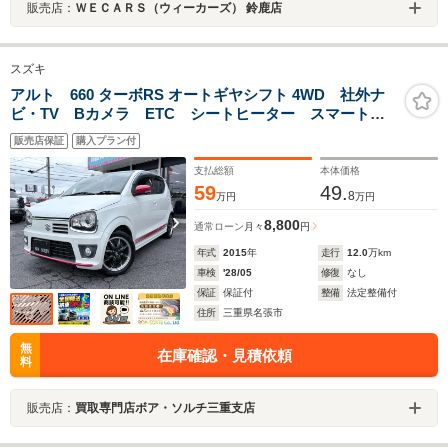
販売店：
ＷＥＣＡＲＳ（ウィーカーズ） 鈴鹿店
スズキ
アルト 660 ターボRS オートギヤシフト 4WD 社外ナ
ビ・TV Bカメラ ETC シートヒーター スマートキ
ー プッシュスタート
販売店保証
購入プラン付
支払総額
本体価格
59
49.
8
万円
万円
8,800
通常ローン
月々
円
年式
2015
年
走行
12.0
万km
車検
'28/05
修復
なし
保証
保証付
整備
法定整備付
住所
三重県名張市
無
在庫確認・見積依頼
料
販売店：
買取専門店ボア・ソルチ三重支店