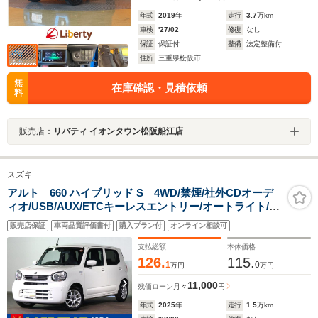
年式
2019
年
走行
3.7
万km
車検
'27/02
修復
なし
保証
保証付
整備
法定整備付
住所
三重県松阪市
無
在庫確認・見積依頼
料
販売店：
リバティ イオンタウン松阪船江店
スズキ
アルト 660 ハイブリッド S 4WD/禁煙/社外CDオーデ
ィオ/USB/AUX/ETCキーレスエントリー/オートライト/オ
ートハイビーム/パーキングセンサー/シートヒーター/デュ
販売店保証
車両品質評価書付
購入プラン付
オンライン相談可
アルカメラブレーキサポートII/社外14インチアルミ
支払総額
本体価格
126.
115.
1
0
万円
万円
11,000
残価ローン
月々
円
年式
2025
年
走行
1.5
万km