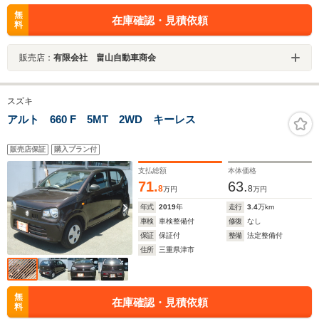
無
在庫確認・見積依頼
料
販売店：
有限会社 畠山自動車商会
スズキ
アルト 660 F 5MT 2WD キーレス
販売店保証
購入プラン付
支払総額
本体価格
71.
63.
8
8
万円
万円
年式
2019
年
走行
3.4
万km
車検
車検整備付
修復
なし
保証
保証付
整備
法定整備付
住所
三重県津市
無
在庫確認・見積依頼
料