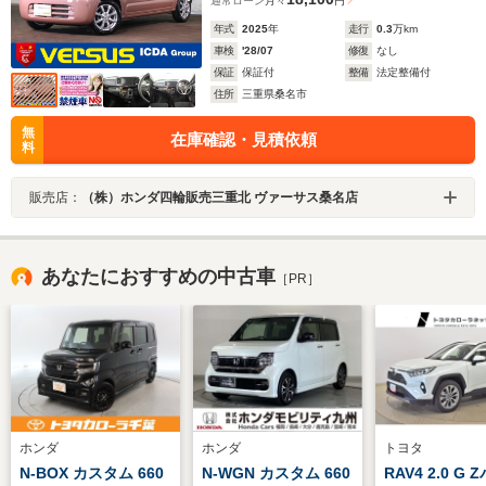
通常ローン
月々
円
年式
2025
年
走行
0.3
万km
車検
'28/07
修復
なし
保証
保証付
整備
法定整備付
住所
三重県桑名市
無
在庫確認・見積依頼
料
販売店：
（株）ホンダ四輪販売三重北 ヴァーサス桑名店
あなたにおすすめの中古車
［PR］
ホンダ
ホンダ
トヨタ
N-BOX カスタム 660
N-WGN カスタム 660
RAV4 2.0 G