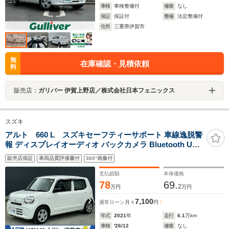
車検
車検整備付
修復
なし
保証
保証付
整備
法定整備付
住所
三重県伊賀市
無
在庫確認・見積依頼
料
販売店：
ガリバー 伊賀上野店／株式会社日本フェニックス
スズキ
アルト 660 L スズキセーフティーサポート 車線逸脱警
報 ディスプレイオーディオ バックカメラ Bluetooth USB
LEDヘッドライト オートハイビーム シートヒーター ETC
販売店保証
車両品質評価書付
360°画像付
アイドルストップ コーナーセンサー 禁煙車
支払総額
本体価格
78
69.
2
万円
万円
7,100
通常ローン
月々
円
年式
2021
年
走行
6.1
万km
車検
'26/12
修復
なし