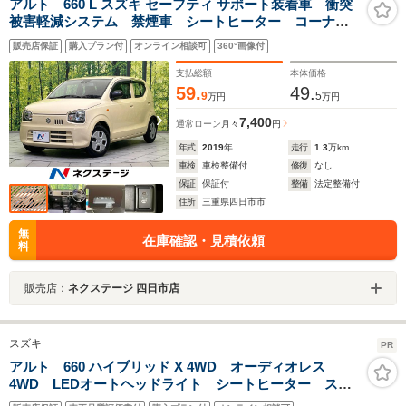
アルト 660 L スズキ セーフティ サポート装着車 衝突
被害軽減システム 禁煙車 シートヒーター コーナー
センサー ビルトインETC オートハイビーム オート
販売店保証
購入プラン付
オンライン相談可
360°画像付
ライト CD
支払総額
本体価格
59.
49.
9
5
万円
万円
7,400
通常ローン
月々
円
年式
2019
年
走行
1.3
万km
車検
車検整備付
修復
なし
保証
保証付
整備
法定整備付
住所
三重県四日市市
無
在庫確認・見積依頼
料
販売店：
ネクステージ 四日市店
スズキ
PR
アルト 660 ハイブリッド X 4WD オーディオレス
4WD LEDオートヘッドライト シートヒーター スマ
ートキー デュアルカメラブレーキサポート 純正AW