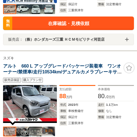
保証
保証付
整備
法定整備付
住所
三重県津市
無
在庫確認・見積依頼
料
販売店：
（株）ホンダカーズ三重 ＨＣＭモビリティ河芸店
スズキ
アルト 660 L アップグレードパッケージ装着車 ワンオ
ーナー/禁煙車/走行10534km/デュアルカメラブレーキサポ
ート/アイドリングストップ/横滑り防止装置/サポカー/レ
販売店保証
購入プラン付
ーンキープアシスト/オートエアコン/シートヒーター/キー
レス
支払総額
本体価格
88
80.
0
万円
万円
年式
2023
年
走行
1.1
万km
車検
車検整備付
修復
なし
保証
保証付
整備
法定整備付
住所
三重県津市