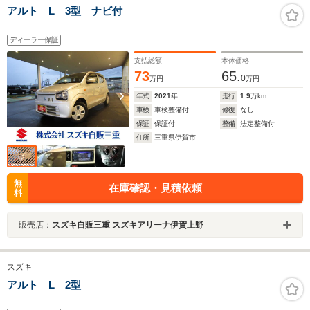
アルト L 3型 ナビ付
ディーラー保証
支払総額
本体価格
73
65.
0
万円
万円
年式
2021
年
走行
1.9
万km
車検
車検整備付
修復
なし
保証
保証付
整備
法定整備付
住所
三重県伊賀市
無
在庫確認・見積依頼
料
販売店：
スズキ自販三重 スズキアリーナ伊賀上野
スズキ
アルト L 2型