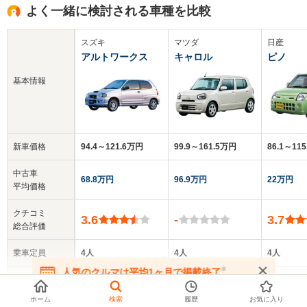
よく一緒に検討される車種を比較
スズキ
マツダ
日産
アルトワークス
キャロル
ピノ
基本情報
新車価格
94.4～121.6万円
99.9～161.5万円
86.1～11
中古車
68.8万円
96.9万円
22万円
平均価格
クチコミ
3.6
-
3.7
総合評価
乗車定員
4人
4人
4人
※
人気のクルマは平均1ヶ月で掲載終了
ドア数
3～5ドア
5ドア
5ドア
在庫が無くなる前にお問い合わせください
▼
全てを表示する
ホーム
検索
履歴
お気に入り