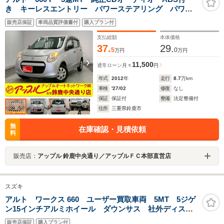
き キーレスエントリー パワーステアリング パワー
ウィンドウ マニュアルエアコン ユーザー買取車
販売店保証
車両品質評価書付
購入プラン付
支払総額
本体価格
37.
29.
5
0
万円
万円
11,500
通常ローン
月々
円
年式
2012
年
走行
8.7
万km
車検
'27/02
修復
なし
保証
保証付
整備
法定整備付
住所
三重県鈴鹿市
無
在庫確認・見積依頼
料
販売店：
アップル 鈴鹿中央通り／アップルＦＣ本部直営店
スズキ
アルト ワークス 660 ユーザー買取車両 5MT 5ジゲ
ン15インチアルミホイール ダウンサス 社外ディスプ
レイオーディオ
販売店保証
購入プラン付