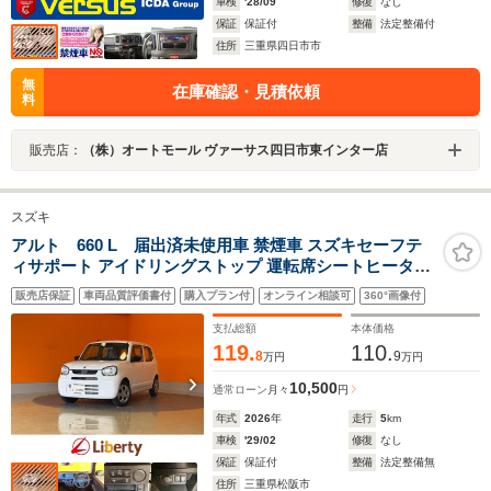
車検
'28/09
修復
なし
保証
保証付
整備
法定整備付
住所
三重県四日市市
無
在庫確認・見積依頼
料
販売店：
（株）オートモール ヴァーサス四日市東インター店
スズキ
アルト 660 L 届出済未使用車 禁煙車 スズキセーフテ
ィサポート アイドリングストップ 運転席シートヒーター
障害物センサー ヘッドライトレベライザー オートライ
販売店保証
車両品質評価書付
購入プラン付
オンライン相談可
360°画像付
ト キーレスキー Wエアバック
支払総額
本体価格
119.
110.
8
9
万円
万円
10,500
通常ローン
月々
円
年式
2026
年
走行
5
km
車検
'29/02
修復
なし
保証
保証付
整備
法定整備無
住所
三重県松阪市