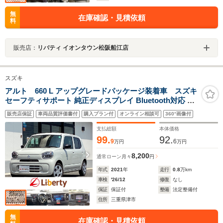
無
在庫確認・見積依頼
料
販売店：
リバティ イオンタウン松阪船江店
スズキ
アルト 660 L アップグレードパッケージ装着車 スズキ
セーフティサポート 純正ディスプレイ Bluetooth対応 B
カメラ LEDヘッドライト アイドリングストップ 障害物セ
販売店保証
車両品質評価書付
購入プラン付
オンライン相談可
360°画像付
ンサー 前席シートヒーター
支払総額
本体価格
99.
92.
9
6
万円
万円
8,200
通常ローン
月々
円
年式
2021
年
走行
0.8
万km
車検
'26/12
修復
なし
保証
保証付
整備
法定整備付
住所
三重県津市
無
在庫確認・見積依頼