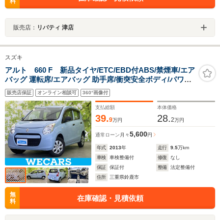
料
販売店：
リバティ 津店
スズキ
アルト 660 F 新品タイヤ/ETC/EBD付ABS/禁煙車/エア
バッグ 運転席/エアバッグ 助手席/衝突安全ボディ/パワー
ウインドウ/キーレスエントリー/パワーステアリング/マニ
販売店保証
オンライン相談可
360°画像付
ュアルエアコン/ユーザー買取車
支払総額
本体価格
39.
28.
9
2
万円
万円
5,600
通常ローン
月々
円
年式
2013
年
走行
9.5
万km
車検
車検整備付
修復
なし
保証
保証付
整備
法定整備付
住所
三重県鈴鹿市
無
在庫確認・見積依頼
料