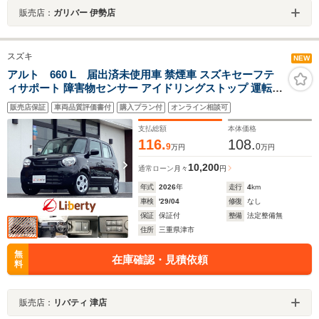
販売店：
ガリバー 伊勢店
スズキ
NEW
アルト 660 L 届出済未使用車 禁煙車 スズキセーフテ
ィサポート 障害物センサー アイドリングストップ 運転席
シートヒーター ヘッドライトレベライザー
販売店保証
車両品質評価書付
購入プラン付
オンライン相談可
支払総額
本体価格
116.
108.
9
0
万円
万円
10,200
通常ローン
月々
円
年式
2026
年
走行
4
km
車検
'29/04
修復
なし
保証
保証付
整備
法定整備無
住所
三重県津市
無
在庫確認・見積依頼
料
販売店：
リバティ 津店