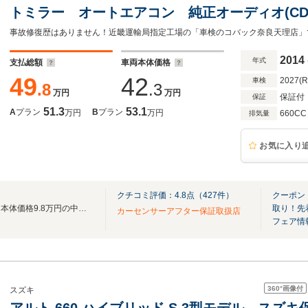
トミラー オートエアコン 純正オーディオ(CD/
トップ シートヒーター(運転席) チルトステ
2014
年式
支払総額
車両本体価格
49
42
2027(
車検
.8
.3
万円
万円
保証付
保証
51.3
53.1
A
プラン
B
プラン
万円
万円
660CC
排気量
お気に入り
クチコミ評価：
4.8
点（
427
件）
クーポン
奈良県最大級軽自動車専門店！本体価格9.8万円の中古車から新車までなんでもお任せ!!!
取り！先
カーセンサーアフター保証取扱店
フェア情
360°
画像付
スズキ
アルト 660 ハイブリッド S 3型モデル ス