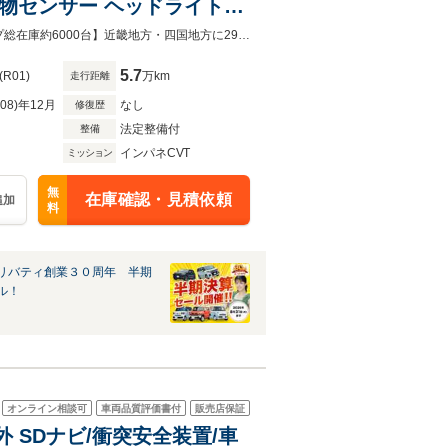
物センサー ヘッドライトレ
【グループ総在庫約6000台】近畿地方・四国地方に29店舗展開中！！【グループ総在庫約6000台】近畿地方・四国地方に29店舗展開中！！
5.7
(R01)
万km
走行距離
R08)年12月
なし
修復歴
法定整備付
整備
インパネCVT
ミッション
無
在庫確認・見積依頼
追加
料
リバティ創業３０周年 半期
ル！
オンライン相談可
車両品質評価書付
販売店保証
外 SDナビ/衝突安全装置/車