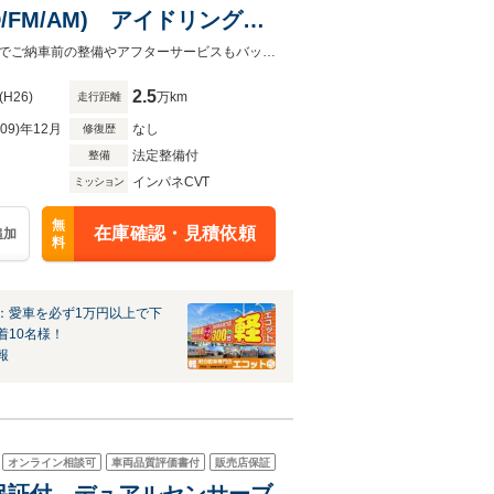
FM/AM) アイドリングス
アリング シートリフター
事故修復歴はありません！近畿運輸局指定工場の「車検のコバック奈良天理店」でご納車前の整備やアフターサービスもバッチリ行います☆低価格で高品質の中古車をお探しならエコットへ♪
2.5
(H26)
万km
走行距離
R09)年12月
なし
修復歴
法定整備付
整備
インパネCVT
ミッション
無
在庫確認・見積依頼
追加
料
：愛車を必ず1万円以上で下
着10名様！
報
オンライン相談可
車両品質評価書付
販売店保証
ズキ保証付 デュアルセンサーブ