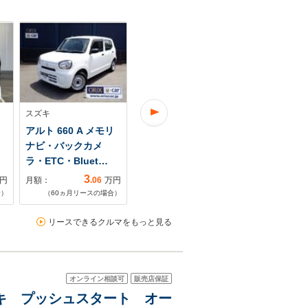
スズキ
スズキ
スズキ
キ
アルト 660 A メモリ
アルト 660 L ラジ
アルト 660
ナビ・バックカメ
オ・CD・ETC・衝突
ッド S ナビ
ラ・ETC・Bluet…
回避軽減・運転…
メラ/キー…
3
3
円
月額：
.06
万円
月額：
.10
万円
月額：
合）
（
60
ヵ月リースの場合）
（
60
ヵ月リースの場合）
（
48
ヵ月リ
リースできるクルマをもっと見る
オンライン相談可
販売店保証
ーキ プッシュスタート オー