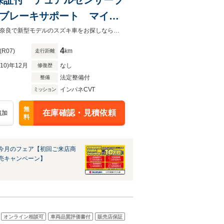
時ブレーキサポート マイル
ム シートヒーター エコク
奈良最大級スズキ車コンパクトカー・軽自動車専門「SHIBATA」奈良スマイル店奈良で新型モデルのスズキ車をお探しなら当店へ！ご来店商談希望の方は事前にお電話を！0742-52-8501迄
4
(R07)
km
走行距離
R10)年12月
なし
修復歴
法定整備付
整備
インパネCVT
ミッション
無
在庫確認・見積依頼
追加
料
今月のフェア【初回ご来店商
売キャンペーン】
オンライン相談可
車両品質評価書付
販売店保証