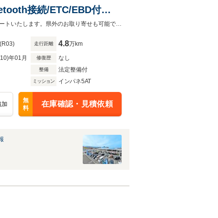
oth接続/ETC/EBD付
ッグ 運転席
お客様が安心してカーライフをお楽しみいただけるよう社員一同心を込めてサポートいたします。県外のお取り寄せも可能です！是非お気軽にご相談ください。
4.8
(R03)
万km
走行距離
R10)年01月
なし
修復歴
法定整備付
整備
インパネ5AT
ミッション
無
在庫確認・見積依頼
追加
料
報