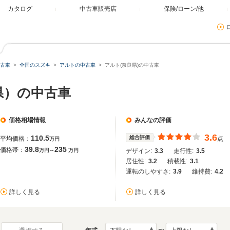
カタログ
中古車販売店
保険/ローン/他
古車
全国のスズキ
アルトの中古車
アルト(奈良県)の中古車
県）の中古車
価格相場情報
みんなの評価
3.6
110.5
総合評価
平均価格：
点
万円
39.8
235
価格帯：
万円～
万円
デザイン:
3.3
走行性:
3.5
居住性:
3.2
積載性:
3.1
運転のしやすさ:
3.9
維持費:
4.2
詳しく見る
詳しく見る