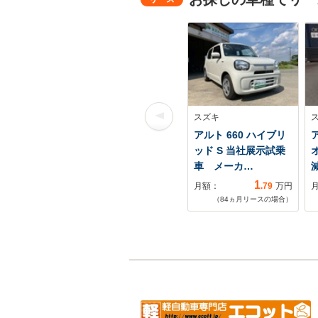
スズキ
アルト 660 ハイブリ
ア
ッド S 当社展示試乗
車 メーカ…
1
月額：
.79
万円
（
84
ヵ月リースの場合）