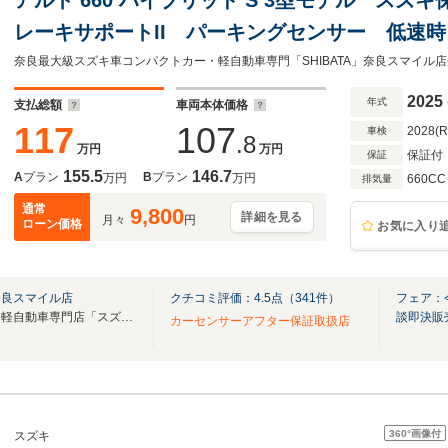
レーキサポートII パーキングセンサー 低速
ドハイブリッド アイドリングストップシステ
ール
2025
年式
支払総額
車両本体価格
117
107
2028(
車検
.8
万円
万円
保証付
保証
155.5
146.7
A
プラン
B
プラン
万円
万円
660CC
排気量
通常
9,800
詳細を見る
月々
円
ローン価格
お気に入り
奈良スマイル店
クチコミ評価：
4.5
点（
341
件）
フェア：
奈良最大級最新モデルのスズキ軽自動車専門店「スズキ奈良スマイル店」
談即決販
カーセンサーアフター保証取扱店
360°
画像付
スズキ