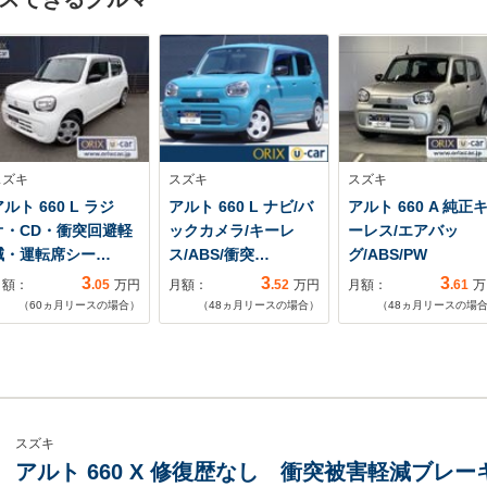
スズキ
スズキ
スズキ
ルト 660 L ラジ
アルト 660 L ナビ/バ
アルト 660 A 純正
オ・CD・衝突回避軽
ックカメラ/キーレ
ーレス/エアバッ
減・運転席シー…
ス/ABS/衝突…
グ/ABS/PW
3
3
3
月額：
.05
万円
月額：
.52
万円
月額：
.61
万
（
60
ヵ月リースの場合）
（
48
ヵ月リースの場合）
（
48
ヵ月リースの場
スズキ
アルト 660 X 修復歴なし 衝突被害軽減ブレ