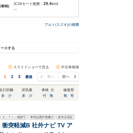
29.4
JC08モード燃費：
km/l
新車時)
---
アルト(スズキ)の燃費
リースする
スライドショーで見る
中古車相場
1
2
3
前へ
次へ
最後
走行距離
排気量
車検
修復歴
多
少
多
少
付
無
無
有
オンライン相談可
車両品質評価書付
販売店保証
 衝突軽減B 社外ナビ TV ア