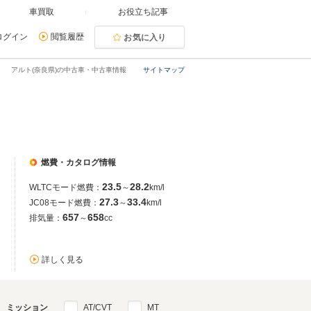
車買取
お役立ち記事
ログイン
閲覧履歴
お気に入り
アルト(奈良県)の中古車・中古車情報
サイトマップ
燃費・カタログ情報
23.5
28.2
WLTCモード燃費：
～
km/l
27.3
33.4
JC08モード燃費：
～
km/l
657
658
排気量：
～
cc
詳しく見る
ミッション
AT/CVT
MT