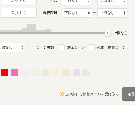
〜
年式
選択する
〜
走行距離
選択する
7代目
6代目
2月～2021年11
2009年12月～2014年11
2004年9月～2009年11月
デル
月生産モデル
生産モデル
上限なし
ローン種類
通常ローン
残価・据置ローン
月～1994年10月
ル
この条件で新着メールを受け取る
条