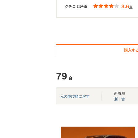
3.6
クチコミ評価
点
購入す
79
台
新着順
元の並び順に戻す
新
古