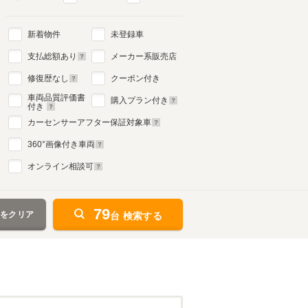
新着物件
未登録車
5代目
支払総額あり
メーカー系販売店
1998年10月～2004年8月
生産モデル
修復歴なし
クーポン付き
車両品質評価書
購入プラン付き
付き
カーセンサーアフター保証対象車
360
°画像付き車両
オンライン相談可
79
件をクリア
台 検索する