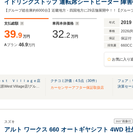
イドリングストップ 運転席シートヒーター 障害
ベライザー
2019
年式
支払総額
車両本体価格
39
32
2026(
車検
.9
.2
万円
万円
保証付
保証
46.9
A
プラン
万円
660CC
排気量
お気に入り
ｅｓｔ Ｖｉｌｌａｇｅ店
クチコミ評価：
4.5
点（
30
件）
フェア：
奈良県2店舗目!!イオンモール橿原West Village店!グループ総在庫6000台!!!
決算セー
カーセンサーアフター保証取扱店
360°
画像付
スズキ
アルト ワークス 660 オートギヤシフト 4WD 社