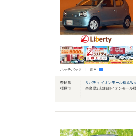
ハッチバック
青Ｍ
奈良県
リバティ イオンモール橿原Ｗ
橿原市