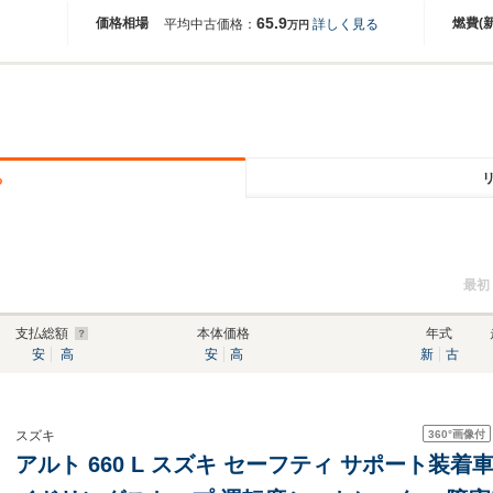
65.9
価格相場
燃費(
平均中古価格：
詳しく見る
万円
る
最初
支払総額
本体価格
年式
安
高
安
高
新
古
360°
画像付
スズキ
アルト 660 L スズキ セーフティ サポート装着車