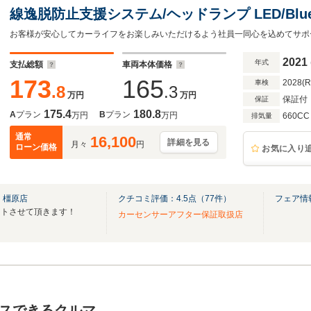
線逸脱防止支援システム/ヘッドランプ LED/Blueto
ABS/横滑り防止装置/フルセグTV/DVD/エアバ
2021
年式
支払総額
車両本体価格
173
165
2028(
車検
.8
.3
万円
万円
保証付
保証
175.4
180.8
A
プラン
B
プラン
万円
万円
660CC
排気量
通常
16,100
詳細を見る
月々
円
ローン価格
お気に入り
 橿原店
クチコミ評価：
4.5
点（
77
件）
フェア情
ートさせて頂きます！
カーセンサーアフター保証取扱店
スできるクルマ