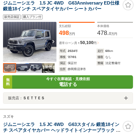
ジムニーシエラ 1.5 JC 4WD G63Anniversary ED仕様
鍛造18インチ スペアタイヤカバー シートカバー
販売店保証
購入プラン付
支払総額
本体価格
498
478.
0
万円
万円
50,100
通常ローン
月々
円
年式
2024
年
走行
60
km
車検
'27/01
修復
なし
保証
保証付
整備
法定整備付
住所
静岡県沼津市
今すぐ在庫確認・見積依頼
無
電話する
料
販売店：
ＳＥＴＴＥＳ
スズキ
ジムニーシエラ 1.5 JC 4WD G63スタイル 鍛造18イン
チ スペアタイヤカバー ヘッドライトインナーブラック シ
ートカバー