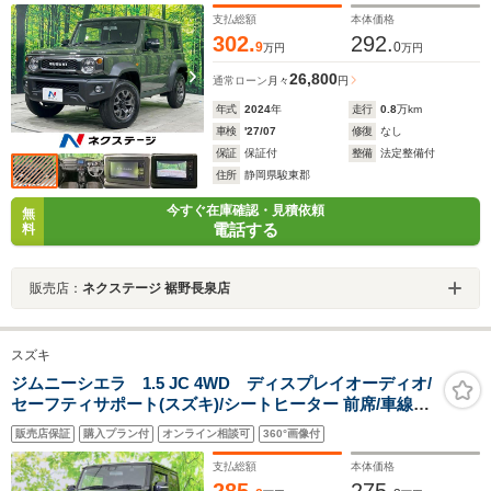
ン 盗難防止システム
支払総額
本体価格
302.
292.
9
0
万円
万円
26,800
通常ローン
月々
円
年式
2024
年
走行
0.8
万km
車検
'27/07
修復
なし
保証
保証付
整備
法定整備付
住所
静岡県駿東郡
今すぐ在庫確認・見積依頼
無
電話する
料
販売店：
ネクステージ 裾野長泉店
スズキ
ジムニーシエラ 1.5 JC 4WD ディスプレイオーディオ/
セーフティサポート(スズキ)/シートヒーター 前席/車線逸
脱防止支援システム/ドライブレコーダー 前後/ヘッドラン
販売店保証
購入プラン付
オンライン相談可
360°画像付
プ LED/ETC/EBD付ABS/横滑り防止装置
支払総額
本体価格