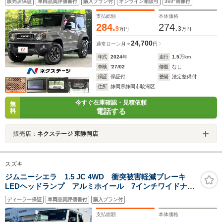
販売店保証
車両品質評価書付
購入プラン付
オンライン相談可
360°画像付
ド ETC クルコン オートライト 車線逸脱警報 フ
ルセグ Bluetooth
支払総額
本体価格
284.
274.
9
3
万円
万円
24,700
通常ローン
月々
円
年式
2024
年
走行
1.5
万km
車検
'27/02
修復
なし
保証
保証付
整備
法定整備付
住所
静岡県静岡市駿河区
今すぐ在庫確認・見積依頼
無
電話する
料
販売店：
ネクステージ 東静岡店
スズキ
ジムニーシエラ 1.5 JC 4WD 衝突被害軽減ブレーキ
LEDヘッドランプ アルミホイール 7インチワイドナ
ビ ETC オートエアコン オートライト プッシュ式
ディーラー保証
車両品質評価書付
購入プラン付
スタート ドライブレコーダー
支払総額
本体価格