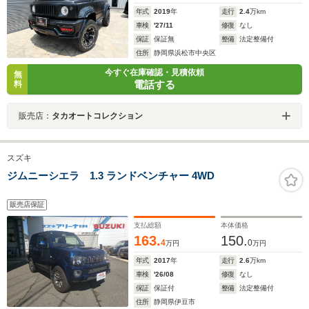
年式
2019
年
走行
2.4
万km
車検
'27/11
修復
なし
保証
保証無
整備
法定整備付
住所
静岡県浜松市中央区
今すぐ在庫確認・見積依頼
無
電話する
料
販売店：
タカオートコレクション
スズキ
ジムニーシエラ 1.3 ランドベンチャー 4WD
販売店保証
支払総額
本体価格
163.
150.
4
0
万円
万円
年式
2017
年
走行
2.6
万km
車検
'26/08
修復
なし
保証
保証付
整備
法定整備付
住所
静岡県伊豆市