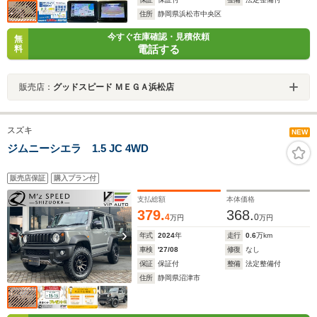
住所
静岡県浜松市中央区
今すぐ在庫確認・見積依頼
無
電話する
料
販売店：
グッドスピード ＭＥＧＡ浜松店
スズキ
NEW
ジムニーシエラ 1.5 JC 4WD
販売店保証
購入プラン付
支払総額
本体価格
379.
368.
4
0
万円
万円
年式
2024
年
走行
0.6
万km
車検
'27/08
修復
なし
保証
保証付
整備
法定整備付
住所
静岡県沼津市