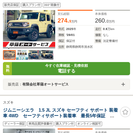
販売店保証
購入プラン付
360°画像付
支払総額
本体価格
274.
260.
9
0
万円
万円
年式
2025
年
走行
0.8
万km
車検
'28/01
修復
なし
保証
保証付
整備
法定整備付
住所
静岡県静岡市清水区
今すぐ在庫確認・見積依頼
無
電話する
料
販売店：
有限会社草薙オートサービス
スズキ
ジムニーシエラ 1.5 JL スズキ セーフティ サポート 装着
車 4WD セーフティサポート装着車 最長5年保証 ワ
ンオーナー ナビ TV CD録音 BTオ-ディオ DVD
ディーラー保証
車両品質評価書付
購入プラン付
オンライン相談可
ETC 横滑り防止 シートヒーター フォグ スマート
キー 盗難防止装置 整備記録簿 AAC
支払総額
本体価格