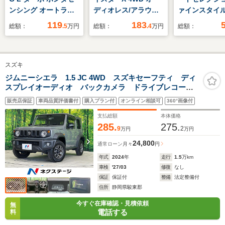
ンシング オートライ
ディオレス/アラウン
ァインスタイル
ト 電動格納ミラー
ドビューモニター
カメラ ETC
119
183
総額：
.5
万円
総額：
.4
万円
総額：
ETC
トキー HID
スズキ
ジムニーシエラ 1.5 JC 4WD スズキセーフティ ディ
スプレイオーディオ バックカメラ ドライブレコーダ
ー 禁煙車 ETC クリアランスソナー LEDヘッドラ
販売店保証
車両品質評価書付
購入プラン付
オンライン相談可
360°画像付
イト スマートキー クルーズコントロール 純正15イ
ンチアルミホイール
支払総額
本体価格
285.
275.
9
2
万円
万円
24,800
通常ローン
月々
円
年式
2024
年
走行
1.5
万km
車検
'27/03
修復
なし
保証
保証付
整備
法定整備付
住所
静岡県駿東郡
今すぐ在庫確認・見積依頼
無
電話する
料