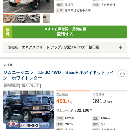
保証
保証付
整備
法定整備付
住所
静岡県浜松市中央区
今すぐ在庫確認・見積依頼
無
電話する
料
販売店：
エネクスフリート アップル浜松バイパス下飯田店
スズキ
ジムニーシエラ 1.5 JC 4WD Beas+ ボディキットライ
ン ホワイトレター
販売店保証
購入プラン付
支払総額
本体価格
401.
391.
6
3
万円
万円
32,100
通常ローン
月々
円
年式
2025
年
走行
100
km
車検
'28/05
修復
なし
保証
保証付
整備
法定整備付