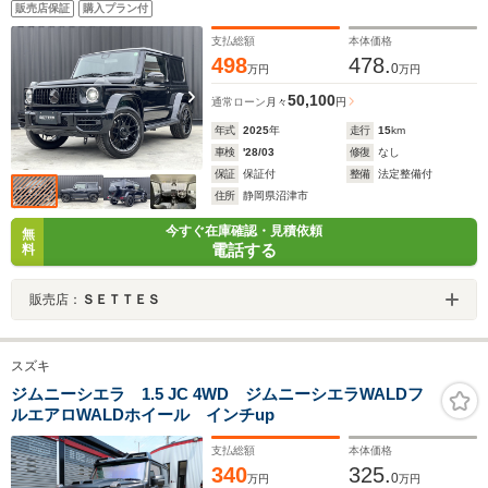
販売店保証
購入プラン付
支払総額
本体価格
498
478.
0
万円
万円
50,100
通常ローン
月々
円
年式
2025
年
走行
15
km
車検
'28/03
修復
なし
保証
保証付
整備
法定整備付
住所
静岡県沼津市
今すぐ在庫確認・見積依頼
無
電話する
料
販売店：
ＳＥＴＴＥＳ
スズキ
ジムニーシエラ 1.5 JC 4WD ジムニーシエラWALDフ
ルエアロWALDホイール インチup
支払総額
本体価格
340
325.
0
万円
万円