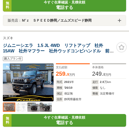
今すぐ在庫確認・見積依頼
無
電話する
料
販売店：
Ｍ’ｚ ＳＰＥＥＤ静岡／エムズスピード静岡
スズキ
ジムニーシエラ 1.5 JL 4WD リフトアップ 社外
15AW 社外マフラー 社外ウッドコンビハンドル 前後
バンパー・サイドステップ・フェンダー・グリル・エン
購入プラン付
ブレムチッピング塗装 社外8インチナビフルセグ バッ
クモニター ワンオーナー
支払総額
本体価格
259.
249.
9
8
万円
万円
年式
2021
年
走行
2.0
万km
車検
'26/10
修復
なし
保証
保証無
整備
法定整備付
住所
静岡県藤枝市
今すぐ在庫確認・見積依頼
無
電話する
料