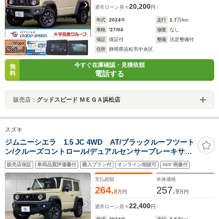
20,200
通常ローン
月々
円
年式
2024
年
走行
1.7
万km
車検
'27/04
修復
なし
保証
保証付
整備
法定整備付
住所
静岡県浜松市中央区
今すぐ在庫確認・見積依頼
無
電話する
料
販売店：
グッドスピード ＭＥＧＡ浜松店
スズキ
ジムニーシエラ 1.5 JC 4WD AT/ブラックルーフツート
ン/クルーズコントロール/デュアルセンサーブレーキサポ
ート/車線逸脱警報/ハイビームアシスト/シートヒータ
販売店保証
車両品質評価書付
購入プラン付
オンライン相談可
360°画像付
ー/LEDヘッドライト/アイドリングストップ/シートカバ
ー/オートエアコン/スマート
支払総額
本体価格
264.
257.
8
9
万円
万円
22,400
通常ローン
月々
円