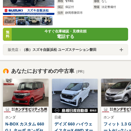
車検
'27/01
修復
なし
保証
保証付
整備
法定整備付
住所
静岡県磐田市
今すぐ在庫確認・見積依頼
無
電話する
料
販売店：
（株）スズキ自販浜松 ユーズステーション磐田
あなたにおすすめの中古車
［PR］
ホンダ
日産
ホンダ
N-BOX カスタム 660
デイズ 660 ハイウェ
フィット 1.3 
G L ターボ ホンダセ
イスターX 4WD オー
ートセレクショ