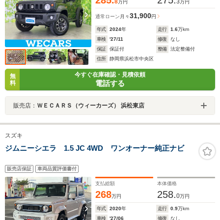
285.
275.
8
3
万円
万円
31,900
通常ローン
月々
円
年式
2024
年
走行
1.6
万km
車検
'27/11
修復
なし
保証
保証付
整備
法定整備付
住所
静岡県浜松市中央区
今すぐ在庫確認・見積依頼
無
電話する
料
販売店：
ＷＥＣＡＲＳ（ウィーカーズ） 浜松東店
スズキ
ジムニーシエラ 1.5 JC 4WD ワンオーナー純正ナビ
販売店保証
車両品質評価書付
支払総額
本体価格
268
258.
0
万円
万円
年式
2020
年
走行
0.9
万km
車検
'27/06
修復
なし