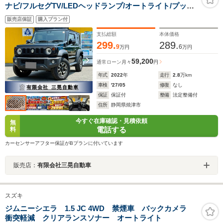
ナビ/フルセグTV/LEDヘッドランプ/オートライト/プッシ
ュスタート・スマートキー/クルーズコントロール/革巻き
販売店保証
購入プラン付
ステアリングホイール/ウィンカーミラー/ヘッドランプウ
ォッシャー
支払総額
本体価格
299.
289.
9
6
万円
万円
59,200
通常ローン
月々
円
年式
2022
年
走行
2.8
万km
車検
'27/05
修復
なし
保証
保証付
整備
法定整備付
住所
静岡県焼津市
今すぐ在庫確認・見積依頼
無
電話する
料
カーセンサーアフター保証がBプランに付いています
販売店：
有限会社三晃自動車
スズキ
ジムニーシエラ 1.5 JC 4WD 禁煙車 バックカメラ
衝突軽減 クリアランスソナー オートライト