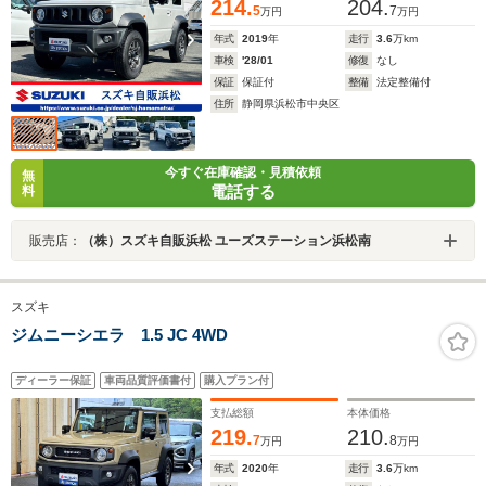
214.
204.
5
7
万円
万円
年式
2019
年
走行
3.6
万km
車検
'28/01
修復
なし
保証
保証付
整備
法定整備付
住所
静岡県浜松市中央区
今すぐ在庫確認・見積依頼
無
電話する
料
販売店：
（株）スズキ自販浜松 ユーズステーション浜松南
スズキ
ジムニーシエラ 1.5 JC 4WD
ディーラー保証
車両品質評価書付
購入プラン付
支払総額
本体価格
219.
210.
7
8
万円
万円
年式
2020
年
走行
3.6
万km