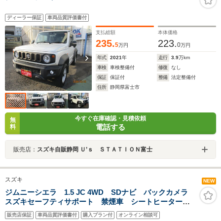
ディーラー保証
車両品質評価書付
支払総額
本体価格
235.
223.
5
0
万円
万円
年式
2021
年
走行
3.9
万km
車検
車検整備付
修復
なし
保証
保証付
整備
法定整備付
住所
静岡県富士市
今すぐ在庫確認・見積依頼
無
電話する
料
販売店：
スズキ自販静岡 Ｕ’ｓ ＳＴＡＴＩＯＮ富士
スズキ
NEW
ジムニーシエラ 1.5 JC 4WD SDナビ バックカメラ
スズキセーフティサポート 禁煙車 シートヒーター
クリアランスソナー クルーズコントロール LEDヘッ
販売店保証
車両品質評価書付
購入プラン付
オンライン相談可
ドライト ETC アイドリングストップ オートエアコ