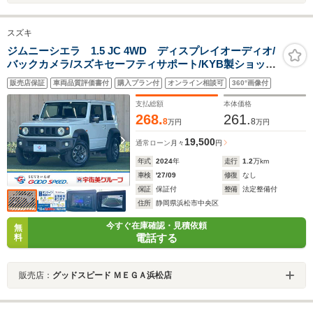
スズキ
ジムニーシエラ 1.5 JC 4WD ディスプレイオーディオ/
バックカメラ/スズキセーフティサポート/KYB製ショック
アブソーバー/レーンキープアシスト/ダウンヒルコントロ
販売店保証
車両品質評価書付
購入プラン付
オンライン相談可
360°画像付
ール/クルーズコントロール/HDMI端子/クリアランスソナ
ー
支払総額
本体価格
268.
261.
8
8
万円
万円
19,500
通常ローン
月々
円
年式
2024
年
走行
1.2
万km
車検
'27/09
修復
なし
保証
保証付
整備
法定整備付
住所
静岡県浜松市中央区
今すぐ在庫確認・見積依頼
無
電話する
料
販売店：
グッドスピード ＭＥＧＡ浜松店