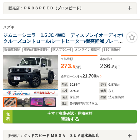
販売店：
ＰＲＯＳＰＥＥＤ（プロスピード）
スズキ
ジムニーシエラ 1.5 JC 4WD ディスプレイオーディオ/
クルーズコントロール/シートヒーター/衝突軽減ブレーキ/
レーンディパーチャーアラート/アイドリングストッ
販売店保証
車両品質評価書付
購入プラン付
オンライン相談可
360°画像付
プ/LEDヘッドライト/ダウンヒルアシストコントロー
ル/ETC/バックカメラ/
支払総額
本体価格
273.
266.
8
8
万円
万円
21,700
通常ローン
月々
円
年式
2024
年
走行
0.8
万km
車検
'27/10
修復
なし
保証
保証付
整備
法定整備付
住所
静岡県静岡市清水区
今すぐ在庫確認・見積依頼
無
電話する
料
販売店：
グッドスピード ＭＥＧＡ ＳＵＶ清水鳥坂店