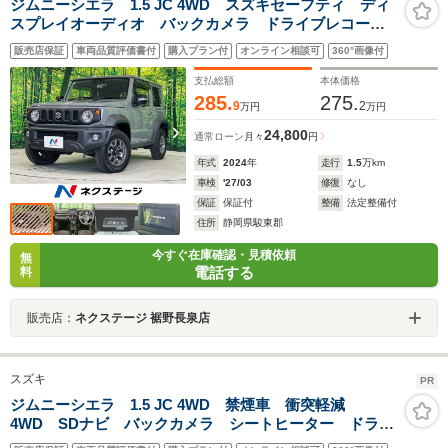
ジムニーシエラ 1.5 JC 4WD スズキセーフティ ディ
スプレイオーディオ バックカメラ ドライブレコーダ
ー 禁煙車 ETC クリアランスソナー LEDヘッドラ
販売店保証
車両品質評価書付
購入プラン付
オンライン相談可
360°画像付
イト スマートキー クルーズコントロール 純正15イ
ンチアルミホイール
支払総額
本体価格
285.
275.
9
2
万円
万円
24,800
通常ローン
月々
円
年式
2024
年
走行
1.5
万km
車検
'27/03
修復
なし
保証
保証付
整備
法定整備付
住所
静岡県駿東郡
今すぐ在庫確認・見積依頼
無
電話する
料
販売店：
ネクステージ 裾野長泉店
スズキ
PR
ジムニーシエラ 1.5 JC 4WD 禁煙車 衝突軽減
4WD SDナビ バックカメラ シートヒーター ドラレ
コ スマートキー ヒ―テッドドアミラー LEDヘッ