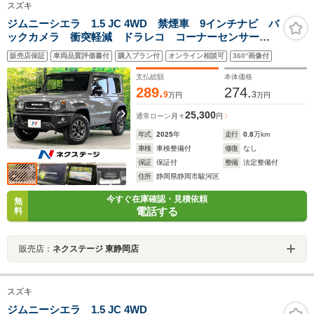
スズキ
ジムニーシエラ 1.5 JC 4WD 禁煙車 9インチナビ バ
ックカメラ 衝突軽減 ドラレコ コーナーセンサー
スマートキー LEDヘッド クルコン 純正16インチア
販売店保証
車両品質評価書付
購入プラン付
オンライン相談可
360°画像付
ルミ オートハイビーム オートライト オートエアコ
ン シートヒーター
支払総額
本体価格
289.
274.
9
3
万円
万円
25,300
通常ローン
月々
円
年式
2025
年
走行
0.8
万km
車検
車検整備付
修復
なし
保証
保証付
整備
法定整備付
住所
静岡県静岡市駿河区
今すぐ在庫確認・見積依頼
無
電話する
料
販売店：
ネクステージ 東静岡店
スズキ
ジムニーシエラ 1.5 JC 4WD