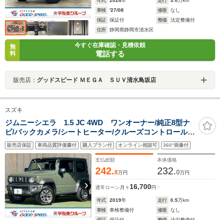
年式
2024
年
走行
3.0
万km
車検
'27/08
修復
なし
保証
保証付
整備
法定整備付
住所
静岡県静岡市清水区
今すぐ在庫確認・見積依頼
無
電話する
料
販売店：
グッドスピード ＭＥＧＡ ＳＵＶ清水鳥坂店
スズキ
ジムニーシエラ 1.5 JC 4WD ワンオーナー/純正8型ナ
ビ/バックカメラ/シートヒーター/クルーズコントロール/
衝突軽減ブレーキ/レーン逸脱警告/スマートキ
販売店保証
車両品質評価書付
購入プラン付
オンライン相談可
360°画像付
ー/ETC/LEDヘッド/オートエアコン/オートライト
支払総額
本体価格
242.
232.
8
0
万円
万円
16,700
通常ローン
月々
円
年式
2019
年
走行
0.5
万km
車検
車検整備付
修復
なし
保証
保証付
整備
法定整備付