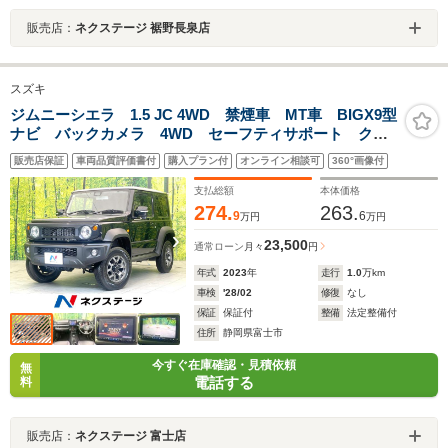
販売店：
ネクステージ 裾野長泉店
スズキ
ジムニーシエラ 1.5 JC 4WD 禁煙車 MT車 BIGX9型
ナビ バックカメラ 4WD セーフティサポート クル
コン リフトアップ LEDヘッド フォグ ETC オー
販売店保証
車両品質評価書付
購入プラン付
オンライン相談可
360°画像付
トライト オートエアコン スマートキー Bluetooth
支払総額
本体価格
274.
263.
9
6
万円
万円
23,500
通常ローン
月々
円
年式
2023
年
走行
1.0
万km
車検
'28/02
修復
なし
保証
保証付
整備
法定整備付
住所
静岡県富士市
今すぐ在庫確認・見積依頼
無
電話する
料
販売店：
ネクステージ 富士店