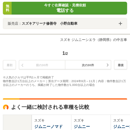
今すぐ在庫確認・見積依頼
無
電話する
料
販売店：
スズキアリーナ修善寺 小野自動車
スズキ ジムニーシエラ（静岡県）の中古車
1
/2
最初
前の30件
次の30件
最後
※人気のクルマは平均1ヶ月で掲載終了
物件数合計1万台以上のメーカー｜算出データ期間：2024年9月～11月｜内容：物件数合計1万
台以上のメーカーのうち、掲載が終了した物件数が1,000台以上の場合
よく一緒に検討される車種を比較
スズキ
スズキ
スズキ
ジムニーノマド
ジムニー
ジムニー1