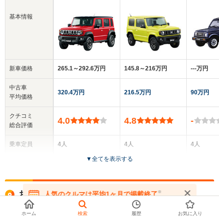
基本情報
新車価格
265.1～292.6万円
145.8～216万円
‐‐‐万円
中古車
320.4万円
216.5万円
90万円
平均価格
クチコミ
4.0
4.8
-
総合評価
乗車定員
4人
4人
4人
▼
全てを表示する
ドア数
5ドア
3ドア
3ドア
全高
全高
全高
お探しの車種でリースできるクルマ
※
人気のクルマは平均1ヶ月で掲載終了
1.73m
1.73m
1.69m
在庫が無くなる前にお問い合わせください
ホーム
検索
履歴
お気に入り
スズキ