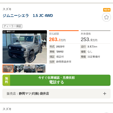
スズキ
NEW
ジムニーシエラ 1.5 JC 4WD
ディーラー保証
支払総額
本体価格
263.
253.
3
9
万円
万円
年式
2023
年
走行
3.5
万km
車検
'28/02
修復
なし
保証
保証付
整備
法定整備付
住所
静岡県袋井市
今すぐ在庫確認・見積依頼
無
電話する
料
販売店：
静岡マツダ(株) 袋井店
スズキ