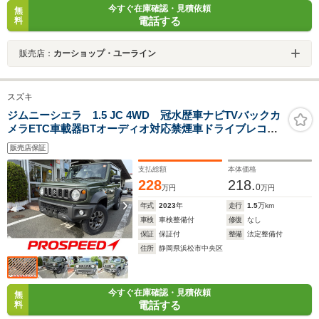
今すぐ在庫確認・見積依頼
無
電話する
料
販売店：
カーショップ・ユーライン
スズキ
ジムニーシエラ 1.5 JC 4WD 冠水歴車ナビTVバックカ
メラETC車載器BTオーディオ対応禁煙車ドライブレコー
ダー前後2カメラ前席シートヒーターデュアルセンサーブ
販売店保証
レーキサポート衝突軽減ブレーキ踏み間違防止装置パー
トタイム4WD
支払総額
本体価格
228
218.
0
万円
万円
年式
2023
年
走行
1.5
万km
車検
車検整備付
修復
なし
保証
保証付
整備
法定整備付
住所
静岡県浜松市中央区
今すぐ在庫確認・見積依頼
無
電話する
料