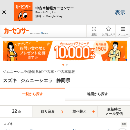
中古車情報カーセンサー
表示
Recruit Co., Ltd.
無料 － Google Play
履歴
お気に入り
メニュー
ジムニーシエラ(静岡県)の中古車・中古車情報
スズキ ジムニーシエラ 静岡県
一覧から探す
地図から探す
更新時に
32
絞り込み
並べ替え
台
メール受信
スズキ
PR