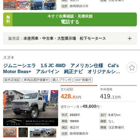
住所
静岡県掛川市
今すぐ在庫確認・見積依頼
無
電話する
料
販売店：
未使用車・中古車・大型展示場 松下モータース
スズキ
ジムニーシエラ 1.5 JC 4WD アメリカン仕様 Cal's
Motor Beas+ アルパイン 純正ナビ オリジナルシー
トカバー&フロアマット moonホイール オープンカン
販売店保証
車両品質評価書付
購入プラン付
360°画像付
トリA/T
支払総額
本体価格
428.
419.
8
1
万円
万円
49,600
通常ローン
月々
円
年式
2025
年
走行
0.8
万km
車検
'28/03
修復
なし
保証
保証付
整備
法定整備付
住所
静岡県磐田市