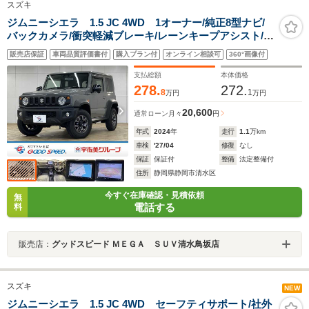
スズキ
ジムニーシエラ 1.5 JC 4WD 1オーナー/純正8型ナビ/
バックカメラ/衝突軽減ブレーキ/レーンキープアシスト/ク
ルーズコントロール/シートヒーター/クリアランスソナ
販売店保証
車両品質評価書付
購入プラン付
オンライン相談可
360°画像付
ー/LEDヘッドライト/CD・DVD視聴/ドライブレコーダ
ー/ETC2.0/シートカバー
支払総額
本体価格
278.
272.
8
1
万円
万円
20,600
通常ローン
月々
円
年式
2024
年
走行
1.1
万km
車検
'27/04
修復
なし
保証
保証付
整備
法定整備付
住所
静岡県静岡市清水区
今すぐ在庫確認・見積依頼
無
電話する
料
販売店：
グッドスピード ＭＥＧＡ ＳＵＶ清水鳥坂店
スズキ
NEW
ジムニーシエラ 1.5 JC 4WD セーフティサポート/社外