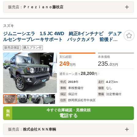
販売店：
Ｐｒｅｚｉａｎｏ藤枝店
スズキ
ジムニーシエラ 1.5 JC 4WD 純正8インチナビ デュア
ルセンサーブレーキサポート バックカメラ 前後ドラ
イブレコーダー 2025年製TOYOオープンカントリータ
販売店保証
購入プラン付
イヤ HDMI&USBポート シートヒーター フロアマッ
ト&バイザー
支払総額
本体価格
249
235.
0
万円
万円
28,200
通常ローン
月々
円
年式
2019
年
走行
4.2
万km
車検
車検整備付
修復
なし
保証
保証付
整備
法定整備付
住所
静岡県浜松市中央区
今すぐ在庫確認・見積依頼
無
電話する
料
販売店：
株式会社ＫＮＮ車輌