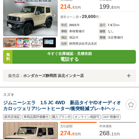
214.
199.
4
8
万円
万円
29,600
通常ローン
月々
円
年式
2021
年
走行
7.6
万km
車検
車検整備付
修復
なし
保証
保証付
整備
法定整備付
住所
静岡県浜松市浜名区
今すぐ在庫確認・見積依頼
無
電話する
料
販売店：
ホンダカーズ静岡西 浜北インター店
スズキ
ジムニーシエラ 1.5 JC 4WD 新品タイヤ/Dオーディオ
カロッツェリア/シートヒーター/衝突軽減ブレ-キ/ヘッド
ライトウォッシャー/バックカメラ/クルコン/LEDヘッ
販売店保証
車両品質評価書付
購入プラン付
オンライン相談可
360°画像付
ド/ETC/セーフティーサポート/プッシュスタート/スマー
トキー
支払総額
本体価格
274.
268.
8
1
万円
万円