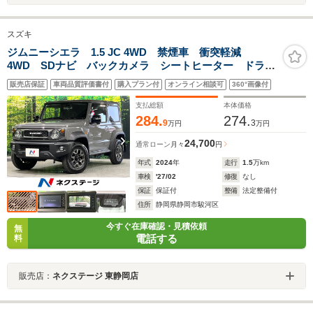
スズキ
ジムニーシエラ 1.5 JC 4WD 禁煙車 衝突軽減
4WD SDナビ バックカメラ シートヒーター ドラレ
コ スマートキー ヒ―テッドドアミラー LEDヘッ
販売店保証
車両品質評価書付
購入プラン付
オンライン相談可
360°画像付
ド ETC クルコン オートライト 車線逸脱警報 フ
ルセグ Bluetooth
支払総額
本体価格
284.
274.
9
3
万円
万円
24,700
通常ローン
月々
円
年式
2024
年
走行
1.5
万km
車検
'27/02
修復
なし
保証
保証付
整備
法定整備付
住所
静岡県静岡市駿河区
今すぐ在庫確認・見積依頼
無
電話する
料
販売店：
ネクステージ 東静岡店