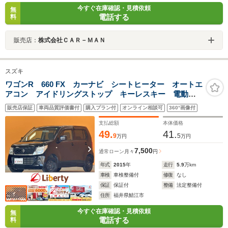
今すぐ在庫確認・見積依頼
無
電話する
料
販売店：
株式会社ＣＡＲ－ＭＡＮ
スズキ
ワゴンR 660 FX カーナビ シートヒーター オートエ
アコン アイドリングストップ キーレスキー 電動格
納ミラー パワーウインドウ パワーステアリング
販売店保証
車両品質評価書付
購入プラン付
オンライン相談可
360°画像付
支払総額
本体価格
49.
41.
9
5
万円
万円
7,500
通常ローン
月々
円
年式
2015
年
走行
5.9
万km
車検
車検整備付
修復
なし
保証
保証付
整備
法定整備付
住所
福井県鯖江市
今すぐ在庫確認・見積依頼
無
電話する
料