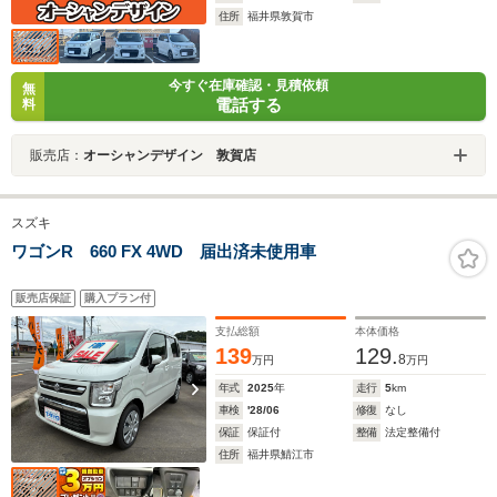
住所
福井県敦賀市
今すぐ在庫確認・見積依頼
無
電話する
料
販売店：
オーシャンデザイン 敦賀店
スズキ
ワゴンR 660 FX 4WD 届出済未使用車
販売店保証
購入プラン付
支払総額
本体価格
139
129.
8
万円
万円
年式
2025
年
走行
5
km
車検
'28/06
修復
なし
保証
保証付
整備
法定整備付
住所
福井県鯖江市