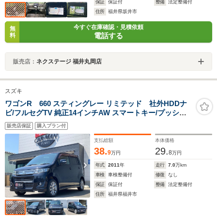
保証
保証付
整備
法定整備付
住所
福井県坂井市
今すぐ在庫確認・見積依頼
無
電話する
料
販売店：
ネクステージ 福井丸岡店
スズキ
ワゴンR 660 スティングレー リミテッド 社外HDDナ
ビ/フルセグTV 純正14インチAW スマートキー/プッシュ
スタート オートライト HID フォグランプ
販売店保証
購入プラン付
支払総額
本体価格
38.
29.
9
8
万円
万円
年式
2011
年
走行
7.0
万km
車検
車検整備付
修復
なし
保証
保証付
整備
法定整備付
住所
福井県福井市