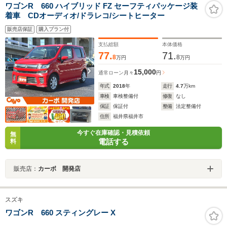
ワゴンR 660 ハイブリッド FZ セーフティパッケージ装
着車 CDオーディオ/ドラレコ/シートヒーター
販売店保証
購入プラン付
支払総額
本体価格
77.
71.
8
8
万円
万円
15,000
通常ローン
月々
円
年式
2018
年
走行
4.7
万km
車検
車検整備付
修復
なし
保証
保証付
整備
法定整備付
住所
福井県福井市
今すぐ在庫確認・見積依頼
無
電話する
料
販売店：
カーボ 開発店
スズキ
ワゴンR 660 スティングレー X