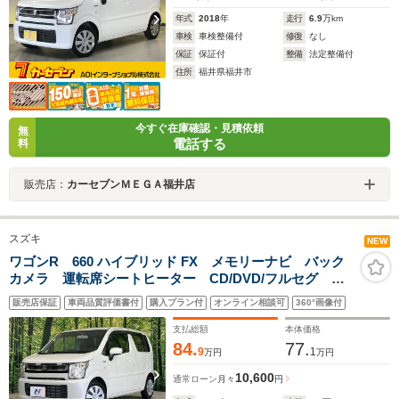
年式
2018
年
走行
6.9
万km
車検
車検整備付
修復
なし
保証
保証付
整備
法定整備付
住所
福井県福井市
今すぐ在庫確認・見積依頼
無
電話する
料
販売店：
カーセブンＭＥＧＡ福井店
スズキ
NEW
ワゴンR 660 ハイブリッド FX メモリーナビ バック
カメラ 運転席シートヒーター CD/DVD/フルセグ
Bluetooth オートエアコン キーレス 横滑り防止装
販売店保証
車両品質評価書付
購入プラン付
オンライン相談可
360°画像付
置 アイドリングストップ 全席パワーウィンドウ
支払総額
本体価格
84.
77.
9
1
万円
万円
10,600
通常ローン
月々
円