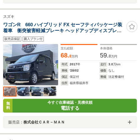
スズキ
ワゴンR 660 ハイブリッド FX セーフティパッケージ装
着車 衝突被害軽減ブレーキ ヘッドアップディスプレイ
社外SDナビ/フルセグTV/バックカメラ ナビ連動ドラレコ
販売店保証
購入プラン付
ハイブリッドエネチャージ シートヒーター スマートキー/
プッシュスタート
支払総額
本体価格
68.
59.
8
8
万円
万円
年式
2017
年
走行
3.0
万km
車検
'28/02
修復
なし
保証
保証付
整備
法定整備付
住所
福井県福井市
今すぐ在庫確認・見積依頼
無
電話する
料
販売店：
株式会社ＣＡＲ－ＭＡＮ