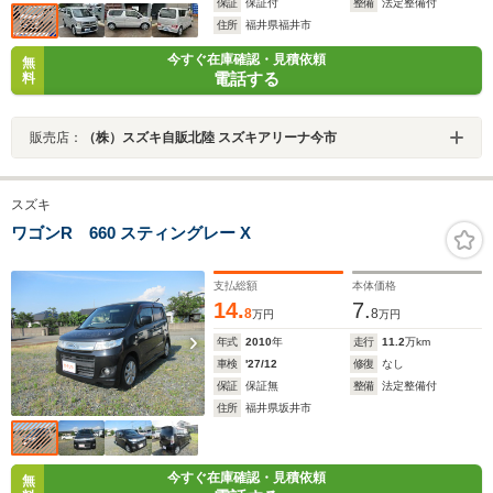
保証
保証付
整備
法定整備付
住所
福井県福井市
今すぐ在庫確認・見積依頼
無
電話する
料
販売店：
（株）スズキ自販北陸 スズキアリーナ今市
スズキ
ワゴンR 660 スティングレー X
支払総額
本体価格
14.
7.
8
8
万円
万円
年式
2010
年
走行
11.2
万km
車検
'27/12
修復
なし
保証
保証無
整備
法定整備付
住所
福井県坂井市
今すぐ在庫確認・見積依頼
無