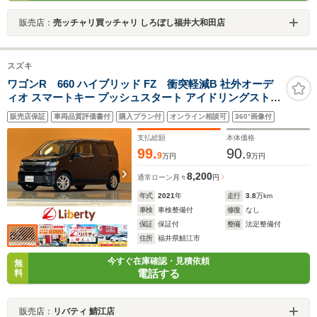
販売店：
売ッチャリ買ッチャリ しろぼし福井大和田店
スズキ
ワゴンR 660 ハイブリッド FZ 衝突軽減B 社外オーデ
ィオ スマートキー プッシュスタート アイドリングストッ
プ 運転席シートヒーター 革巻きステアリング 障害物セン
販売店保証
車両品質評価書付
購入プラン付
オンライン相談可
360°画像付
サー 電動格納ミラー オートエアコン 純正アルミホイール
支払総額
本体価格
99.
90.
9
9
万円
万円
8,200
通常ローン
月々
円
年式
2021
年
走行
3.8
万km
車検
車検整備付
修復
なし
保証
保証付
整備
法定整備付
住所
福井県鯖江市
今すぐ在庫確認・見積依頼
無
電話する
料
販売店：
リバティ 鯖江店