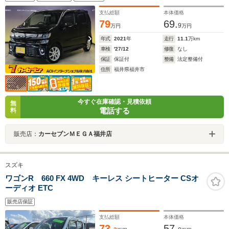
ーム オートLEDライト 純正14インチアルミホイール
支払総額
本体価格
79
69.
9
万円
万円
年式
2021
年
走行
11.1
万km
車検
'27/12
修復
なし
保証
保証付
整備
法定整備付
住所
福井県福井市
今すぐ在庫確認・見積依頼
無
電話する
料
販売店：
カーセブンＭＥＧＡ福井店
スズキ
ワゴンR 660 FX 4WD キーレス シートヒーター CSオ
ーディオ ETC
販売店保証
支払総額
本体価格
73.
57.