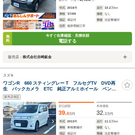
年式
2016
年
走行
10.2
万km
車検
'27/09
修復
なし
保証
保証付
整備
法定整備付
住所
福井県鯖江市
今すぐ在庫確認・見積依頼
無
電話する
料
販売店：
株式会社吉崎鈑金
スズキ
ワゴンR 660 スティングレー T フルセグTV DVD再
生 バックカメラ ETC 純正アルミホイール ベンチ
ーシート フルフラットシート スマートキー HIDヘッ
販売店保証
ドランプ フォグランプ
支払総額
本体価格
39.
32.
8
1
万円
万円
年式
2013
年
走行
11.1
万km
車検
車検整備付
修復
なし
保証
保証付
整備
法定整備付