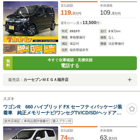
支払総額
本体価格
119.
109.
9
9
万円
万円
13,500
通常ローン
月々
円
年式
2022
年
走行
3.5
万km
車検
車検整備付
修復
なし
保証
保証付
整備
法定整備付
住所
福井県福井市
今すぐ在庫確認・見積依頼
無
電話する
料
販売店：
カーセブンＭＥＧＡ福井店
スズキ
ワゴンR 660 ハイブリッド FX セーフティパッケージ装
着車 純正メモリーナビ/ワンセグTV/CD/SD/ヘッドアッ
プディスプレイ/ETC/バックカメラ/セーフティサポート/
販売店保証
車両品質評価書付
購入プラン付
衝突軽減/誤発信抑制/オートライト/プッシュスタート
支払総額
本体価格
74
63.
9
万円
万円