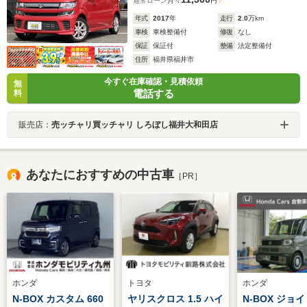
通常ローン
月々
円
年式
2017
年
走行
2.0
万km
車検
車検整備付
修復
なし
保証
保証付
整備
法定整備付
住所
福井県福井市
今すぐ在庫確認・見積依頼
無
電話する
料
販売店：
売ッチャリ買ッチャリ しろぼし福井大和田店
あなたにおすすめの中古車
［PR］
ホンダ
トヨタ
ホンダ
N-BOX カスタム 660
ヤリスクロス 1.5 ハイ
N-BOX ジョイ 