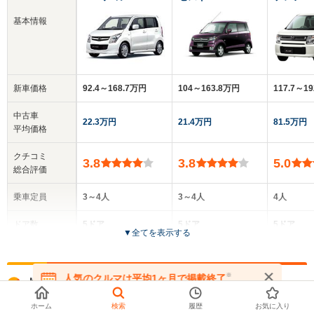
基本情報
新車価格
92.4～168.7万円
104～163.8万円
117.7～1
中古車
22.3万円
21.4万円
81.5万円
平均価格
クチコミ
3.8
3.8
5.0
総合評価
乗車定員
3～4人
3～4人
4人
ドア数
5ドア
5ドア
5ドア
▼
全てを表示する
全高
全高
全
1.66m～1.68m
1.64m～1.66m
1.
※
人気のクルマは平均1ヶ月で掲載終了
お探しの車種でリースできるクルマ
在庫が無くなる前にお問い合わせください
ホーム
検索
履歴
お気に入り