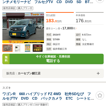
ンチメモリーナビ フルセグTV CD DVD SD BTオ
ーディオ 衝突軽減ブレーキ 追従クルコン 全方位カ
販売店保証
購入プラン付
メラ リヤソナー 前後ドラレコ ヘッドアップディス
プレイ TVキャンセラー シートヒーター ETC
支払総額
本体価格
183.
176.
9
9
万円
万円
17,800
通常ローン
月々
円
年式
2024
年
走行
0.5
万km
車検
'27/09
修復
なし
保証
保証付
整備
法定整備付
住所
福井県鯖江市
今すぐ在庫確認・見積依頼
無
電話する
料
販売店：
カーセブン鯖江店
スズキ
ワゴンR 660 ハイブリッド FZ 4WD 社外SDなび フ
ルセグTV DVD CD バックカメラ ETC シートヒー
ター 車線逸脱防止 衝突軽減ブレーキ オートハイビ
販売店保証
購入プラン付
360°画像付