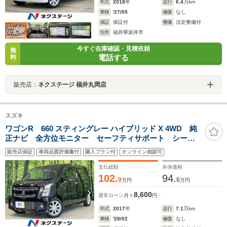
年式
2018
年
走行
6.4
万km
車検
'27/05
修復
なし
保証
保証付
整備
法定整備付
住所
福井県坂井市
今すぐ在庫確認・見積依頼
無
電話する
料
販売店：
ネクステージ 福井丸岡店
スズキ
ワゴンR 660 スティングレー ハイブリッド X 4WD 純
正ナビ 全方位モニター セーフティサポート シート
ヒーター ETC ドラレコ フルセグ ヘッドアップデ
販売店保証
車両品質評価書付
購入プラン付
オンライン相談可
ィスプレイ LEDランプ ハイビームアシスト オート
ライト オートエアコン スマートキー
支払総額
本体価格
102.
94.
9
6
万円
万円
8,600
通常ローン
月々
円
年式
2017
年
走行
7.1
万km
車検
'28/02
修復
なし