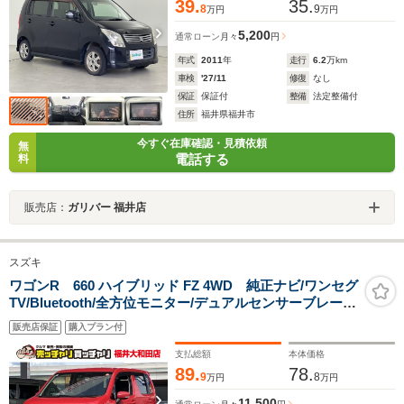
39.
35.
8
9
万円
万円
5,200
通常ローン
月々
円
年式
2011
年
走行
6.2
万km
車検
'27/11
修復
なし
保証
保証付
整備
法定整備付
住所
福井県福井市
今すぐ在庫確認・見積依頼
無
電話する
料
販売店：
ガリバー 福井店
スズキ
ワゴンR 660 ハイブリッド FZ 4WD 純正ナビ/ワンセグ
TV/Bluetooth/全方位モニター/デュアルセンサーブレーキ
サポート/シートヒーター/LEDヘッドライト/スマートキ
販売店保証
購入プラン付
ー/プッシュスタート
支払総額
本体価格
89.
78.
9
8
万円
万円
11,500