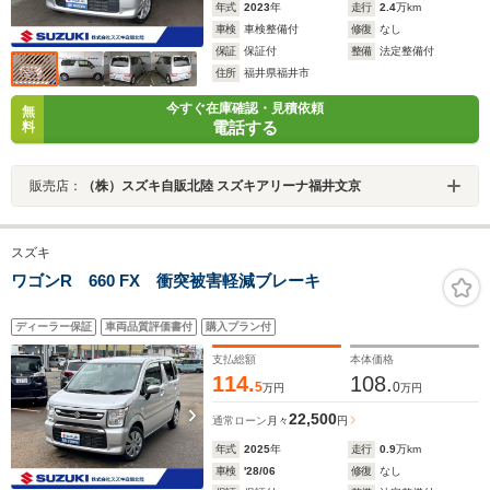
年式
2023
年
走行
2.4
万km
車検
車検整備付
修復
なし
保証
保証付
整備
法定整備付
住所
福井県福井市
今すぐ在庫確認・見積依頼
無
電話する
料
販売店：
（株）スズキ自販北陸 スズキアリーナ福井文京
スズキ
ワゴンR 660 FX 衝突被害軽減ブレーキ
ディーラー保証
車両品質評価書付
購入プラン付
支払総額
本体価格
114.
108.
5
0
万円
万円
22,500
通常ローン
月々
円
年式
2025
年
走行
0.9
万km
車検
'28/06
修復
なし