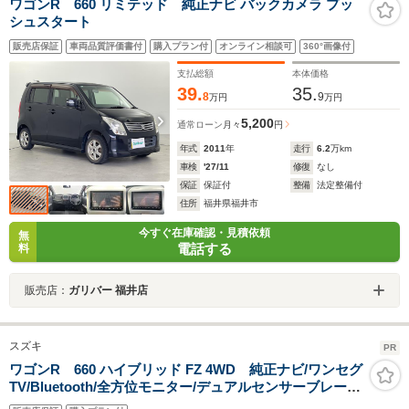
ワゴンR 660 リミテッド 純正ナビ バックカメラ プッ
シュスタート
販売店保証
車両品質評価書付
購入プラン付
オンライン相談可
360°画像付
支払総額
本体価格
39.
35.
8
9
万円
万円
5,200
通常ローン
月々
円
年式
2011
年
走行
6.2
万km
車検
'27/11
修復
なし
保証
保証付
整備
法定整備付
住所
福井県福井市
今すぐ在庫確認・見積依頼
無
電話する
料
販売店：
ガリバー 福井店
スズキ
PR
ワゴンR 660 ハイブリッド FZ 4WD 純正ナビ/ワンセグ
TV/Bluetooth/全方位モニター/デュアルセンサーブレーキ
サポート/シートヒーター/LEDヘッドライト/スマートキ