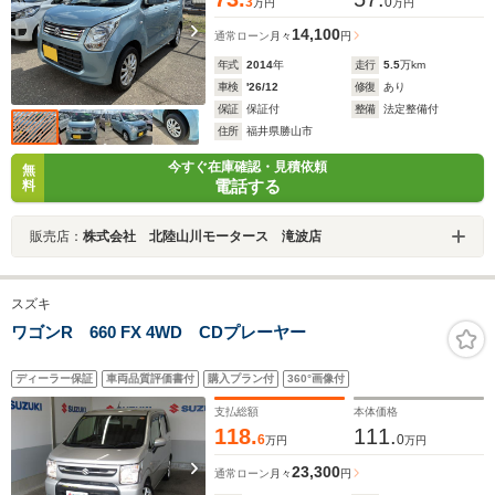
3
0
万円
万円
14,100
通常ローン
月々
円
年式
2014
年
走行
5.5
万km
車検
'26/12
修復
あり
保証
保証付
整備
法定整備付
住所
福井県勝山市
今すぐ在庫確認・見積依頼
無
電話する
料
販売店：
株式会社 北陸山川モータース 滝波店
スズキ
ワゴンR 660 FX 4WD CDプレーヤー
ディーラー保証
車両品質評価書付
購入プラン付
360°画像付
支払総額
本体価格
118.
111.
6
0
万円
万円
23,300
通常ローン
月々
円