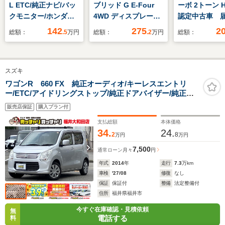
L ETC/純正ナビ/バッ
ブリッド G E-Four
ーボ 2トーン H
クモニター/ホンダセ
4WD ディスプレーオ
認定中古車 
ンシング
ーディオ・バックモニ
未使用車 バ
142
275
2
総額：
.5
万円
総額：
.2
万円
総額：
ター・スマートキー・
ラ 両側電動
ドライブレコーダー・
ドア 運転席
トヨタセーフティーセ
シートヒータ
スズキ
ンス
ーズコントロ
ワゴンR 660 FX 純正オーディオ/キーレスエントリ
ー/ETC/アイドリングストップ/純正ドアバイザー/純正マ
ット
販売店保証
購入プラン付
支払総額
本体価格
34.
24.
2
8
万円
万円
7,500
通常ローン
月々
円
年式
2014
年
走行
7.3
万km
車検
'27/08
修復
なし
保証
保証付
整備
法定整備付
住所
福井県福井市
今すぐ在庫確認・見積依頼
無
電話する
料