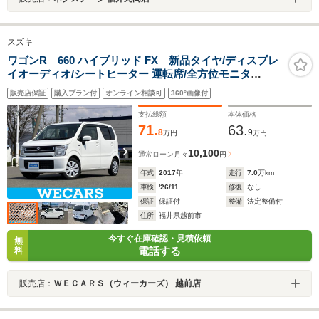
スズキ
ワゴンR 660 ハイブリッド FX 新品タイヤ/ディスプレ
イオーディオ/シートヒーター 運転席/全方位モニタ
ー/USBジャック/Bluetooth接続/EBD付ABS/横滑り防止
販売店保証
購入プラン付
オンライン相談可
360°画像付
装置/アイドリングストップ/フルセグTV/パワーウインド
ウ
支払総額
本体価格
71.
63.
8
9
万円
万円
10,100
通常ローン
月々
円
年式
2017
年
走行
7.0
万km
車検
'26/11
修復
なし
保証
保証付
整備
法定整備付
住所
福井県越前市
今すぐ在庫確認・見積依頼
無
電話する
料
販売店：
ＷＥＣＡＲＳ（ウィーカーズ） 越前店