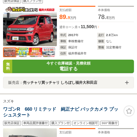
販売店保証
購入プラン付
ー/プッシュスタート
支払総額
本体価格
89.
78.
9
8
万円
万円
11,500
通常ローン
月々
円
年式
2017
年
走行
2.0
万km
車検
車検整備付
修復
なし
保証
保証付
整備
法定整備付
住所
福井県福井市
今すぐ在庫確認・見積依頼
無
電話する
料
販売店：
売ッチャリ買ッチャリ しろぼし福井大和田店
スズキ
ワゴンR 660 リミテッド 純正ナビ バックカメラ プッ
シュスタート
販売店保証
車両品質評価書付
購入プラン付
オンライン相談可
360°画像付
支払総額
本体価格