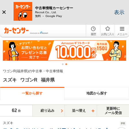
中古車情報カーセンサー
表示
Recruit Co., Ltd.
無料 － Google Play
履歴
お気に入り
メニュー
ワゴンR(福井県)の中古車・中古車情報
スズキ ワゴンR 福井県
一覧から探す
地図から探す
更新時に
62
絞り込み
並べ替え
台
メール受信
スズキ
PR