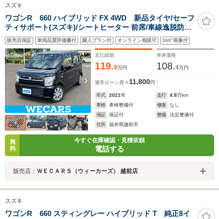
スズキ
ワゴンR 660 ハイブリッド FX 4WD 新品タイヤ/セーフ
ティサポート(スズキ)/シートヒーター 前席/車線逸脱防止
支援システム/EBD付ABS/横滑り防止装置/アイドリング
販売店保証
車両品質評価書付
購入プラン付
オンライン相談可
360°画像付
ストップ/パワーウインドウ/エンジンスタートボタン
支払総額
本体価格
119.
108.
9
4
万円
万円
11,800
通常ローン
月々
円
年式
2021
年
走行
4.8
万km
車検
車検整備付
修復
なし
保証
保証付
整備
法定整備付
住所
福井県越前市
今すぐ在庫確認・見積依頼
無
電話する
料
販売店：
ＷＥＣＡＲＳ（ウィーカーズ） 越前店
スズキ
ワゴンR 660 スティングレー ハイブリッド T 純正8イ