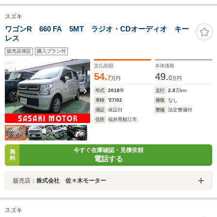
スズキ
ワゴンR 660 FA 5MT ラジオ・CDオーディオ キー
レス
販売店保証
購入プラン付
支払総額
本体価格
54.
49.
7
0
万円
万円
年式
2018
年
走行
2.8
万km
車検
'27/02
修復
なし
保証
保証付
整備
法定整備付
住所
福井県鯖江市
今すぐ在庫確認・見積依頼
無
電話する
料
販売店：
株式会社 佐々木モーター
スズキ