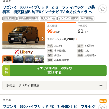
スズキ
ワゴンR 660 ハイブリッド FZ セーフティパッケージ装
着車 衝突軽減B 純正8インチナビ TV 全方位カメラ ヘッ
ドアップディスプレイ スマートキー プッシュスタート ア
販売店保証
車両品質評価書付
購入プラン付
オンライン相談可
360°画像付
イドリングストップ 運転席シートヒーター 革巻きステア
リング 純正アルミホイール
支払総額
本体価格
99.
90.
9
7
万円
万円
8,200
通常ローン
月々
円
年式
2019
年
走行
4.8
万km
車検
車検整備付
修復
なし
保証
保証付
整備
法定整備付
住所
福井県鯖江市
今すぐ在庫確認・見積依頼
無
電話する
料
販売店：
リバティ 鯖江店
スズキ
NEW
ワゴンR 660 ハイブリッド FZ 社外SDナビ フルセグ