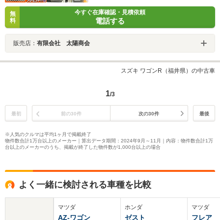
今すぐ在庫確認・見積依頼
無
電話する
料
販売店：
有限会社 太陽商会
スズキ ワゴンR（福井県）の中古車
1
/3
最初
前の30件
次の30件
最後
※人気のクルマは平均1ヶ月で掲載終了
物件数合計1万台以上のメーカー｜算出データ期間：2024年9月～11月｜内容：物件数合計1万
台以上のメーカーのうち、掲載が終了した物件数が1,000台以上の場合
よく一緒に検討される車種を比較
マツダ
ホンダ
マツダ
AZ-ワゴン
ゼスト
フレア