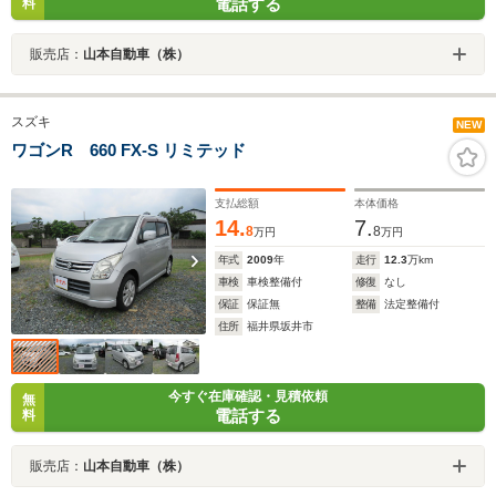
電話する
料
販売店：
山本自動車（株）
スズキ
NEW
ワゴンR 660 FX-S リミテッド
支払総額
本体価格
14.
7.
8
8
万円
万円
年式
2009
年
走行
12.3
万km
車検
車検整備付
修復
なし
保証
保証無
整備
法定整備付
住所
福井県坂井市
今すぐ在庫確認・見積依頼
無
電話する
料
販売店：
山本自動車（株）