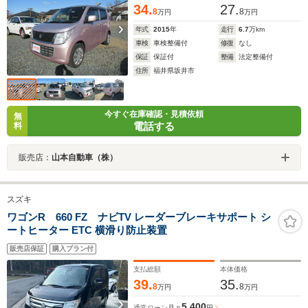
34.
27.
8
8
万円
万円
年式
2015
年
走行
6.7
万km
車検
車検整備付
修復
なし
保証
保証付
整備
法定整備付
住所
福井県坂井市
今すぐ在庫確認・見積依頼
無
電話する
料
販売店：
山本自動車（株）
スズキ
ワゴンR 660 FZ ナビTV レーダーブレーキサポート シ
ートヒーター ETC 横滑り防止装置
販売店保証
購入プラン付
支払総額
本体価格
39.
35.
8
8
万円
万円
5,400
通常ローン
月々
円