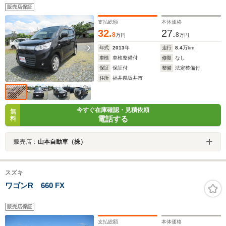
販売店保証
支払総額
本体価格
32.
27.
8
8
万円
万円
年式
2013
年
走行
8.4
万km
車検
車検整備付
修復
なし
保証
保証付
整備
法定整備付
住所
福井県坂井市
今すぐ在庫確認・見積依頼
無
電話する
料
販売店：
山本自動車（株）
スズキ
ワゴンR 660 FX
販売店保証
支払総額
本体価格