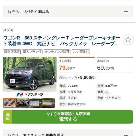
販売店：
リバティ 鯖江店
スズキ
ワゴンR 660 スティングレー T レーダーブレーキサポー
ト装着車 4WD 純正ナビ バックカメラ レーダーブレ
ーキサポート 運転席シートヒーター ETC
販売店保証
購入プラン付
オンライン相談可
360°画像付
Bluetooth パドルシフト HIDランプ フロントフォ
グ オートライト オートエアコン スマートキー
支払総額
本体価格
79.
69.
9
2
万円
万円
9,900
通常ローン
月々
円
年式
2013
年
走行
5.8
万km
車検
車検整備付
修復
なし
保証
保証付
整備
法定整備付
住所
福井県坂井市
今すぐ在庫確認・見積依頼
無
電話する
料
販売店：
ネクステージ 福井丸岡店