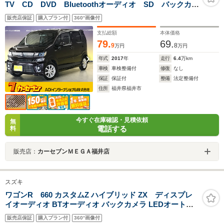
TV CD DVD Bluetoothオーディオ SD バックカメ
ラ シートヒーター ヘッドアップディスプレイ 前後
販売店保証
購入プラン付
360°画像付
ドライブレコーダー セーフティサポート
支払総額
本体価格
79.
69.
9
8
万円
万円
年式
2017
年
走行
6.4
万km
車検
車検整備付
修復
なし
保証
保証付
整備
法定整備付
住所
福井県福井市
今すぐ在庫確認・見積依頼
無
電話する
料
販売店：
カーセブンＭＥＧＡ福井店
スズキ
ワゴンR 660 カスタムZ ハイブリッド ZX ディスプレ
イオーディオ BTオーディオ バックカメラ LEDオートラ
イト シートヒーター 衝突軽減ブレーキ 追従クルコン ア
販売店保証
購入プラン付
360°画像付
ップグレードパッケージ セーフティサポート