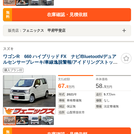
無
在庫確認・見積依頼
料
販売店：
フェニックス 甲府甲斐店
スズキ
ワゴンR 660 ハイブリッド FX ナビ/Bluetooth/デュア
ルセンサーブレーキ/車線逸脱警報/アイドリングストップ/
オートライト/パーキングソナー/シートヒーター/ビルトイ
購入プラン付
ンETC/スマートキー/プッシュスタート/
支払総額
本体価格
67.
58.
9
9
万円
万円
年式
2021
年
走行
5.7
万km
車検
車検整備無
修復
なし
保証
保証無
整備
法定整備無
住所
山梨県笛吹市
無