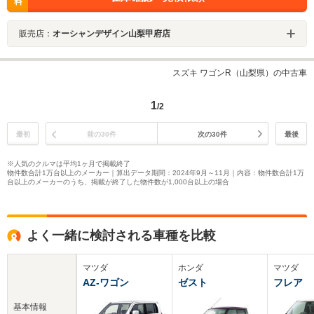
料
販売店：
オーシャンデザイン山梨甲府店
スズキ ワゴンR（山梨県）の中古車
1
/2
最初
前の30件
次の30件
最後
※人気のクルマは平均1ヶ月で掲載終了
物件数合計1万台以上のメーカー｜算出データ期間：2024年9月～11月｜内容：物件数合計1万
台以上のメーカーのうち、掲載が終了した物件数が1,000台以上の場合
よく一緒に検討される車種を比較
マツダ
ホンダ
マツダ
AZ-ワゴン
ゼスト
フレア
基本情報