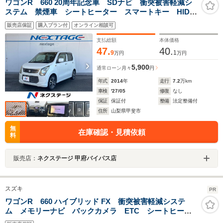
ワゴンR 660 20周年記念車 SDナビ 衝突被害軽減シ
ステム 禁煙車 シートヒーター スマートキー HIDヘ
ッド ETC 純正15インチアルミ オートライト オー
販売店保証
購入プラン付
オンライン相談可
トエアコン CD 地デジ
支払総額
本体価格
47.
40.
9
1
万円
万円
5,900
通常ローン
月々
円
年式
2014
年
走行
7.2
万km
車検
'27/05
修復
なし
保証
保証付
整備
法定整備付
住所
山梨県甲斐市
無
在庫確認・見積依頼
料
販売店：
ネクステージ 甲府バイパス店
スズキ
PR
ワゴンR 660 ハイブリッド FX 衝突被害軽減システ
ム メモリーナビ バックカメラ ETC シートヒータ
ー リヤパーキングソナー