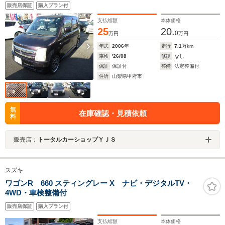
販売店保証
購入プラン付
支払総額
本体価格
25
20.
0
万円
万円
年式
2006
年
走行
7.1
万km
車検
'26/08
修復
なし
保証
保証付
整備
法定整備付
住所
山梨県甲府市
無
在庫確認・見積依頼
料
販売店：
トータルカーショップＹＪＳ
スズキ
ワゴンR 660 スティングレー X ナビ・デジタルTV・
4WD・車検整備付
販売店保証
購入プラン付
支払総額
本体価格