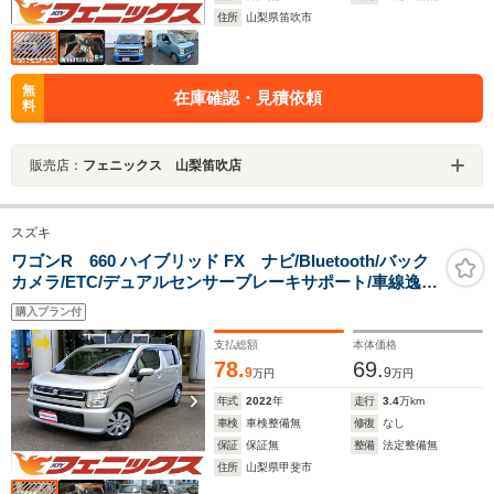
住所
山梨県笛吹市
無
在庫確認・見積依頼
料
販売店：
フェニックス 山梨笛吹店
スズキ
ワゴンR 660 ハイブリッド FX ナビ/Bluetooth/バック
カメラ/ETC/デュアルセンサーブレーキサポート/車線逸脱
警報/リヤパーキングセンサー/アイドリングストップ/オー
購入プラン付
トライト/シートヒーター/走行3.4万km/試乗OK
支払総額
本体価格
78.
69.
9
9
万円
万円
年式
2022
年
走行
3.4
万km
車検
車検整備無
修復
なし
保証
保証無
整備
法定整備無
住所
山梨県甲斐市