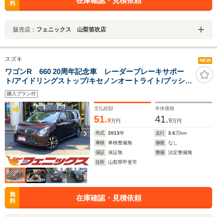
在庫確認・見積依頼
料
販売店：
フェニックス 山梨笛吹店
スズキ
NEW
ワゴンR 660 20周年記念車 レーダーブレーキサポー
ト/アイドリングストップ/キセノンオートライト/プッシュ
スタート/スマートキー/ミラーウィンカー/電動格納ミラ
購入プラン付
ー/シートヒーター/キーレスエントリー/走行3.6万km/試乗
OK
支払総額
本体価格
51.
41.
9
9
万円
万円
年式
2013
年
走行
3.6
万km
車検
車検整備無
修復
なし
保証
保証無
整備
法定整備無
住所
山梨県甲斐市
無
在庫確認・見積依頼
料