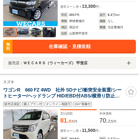
13,300
通常ローン
月々
円
年式
2017
年
走行
6.2
万km
車検
車検整備付
修復
なし
保証
保証付
整備
法定整備付
住所
山梨県甲斐市
無
在庫確認・見積依頼
料
販売店：
ＷＥＣＡＲＳ（ウィーカーズ） 甲斐店
スズキ
ワゴンR 660 FZ 4WD 社外 SDナビ/衝突安全装置/シー
トヒーター/ヘッドランプ HID/EBD付ABS/横滑り防止装
置/アイドリングストップ/フルセグTV/エアバッグ 運転席/
販売店保証
購入プラン付
オンライン相談可
360°画像付
エアバッグ 助手席
支払総額
本体価格
81.
70.
9
2
万円
万円
11,500
通常ローン
月々
円
年式
2015
年
走行
7.2
万km