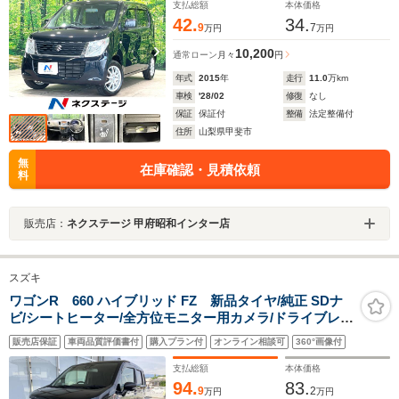
支払総額
本体価格
42.
34.
9
7
万円
万円
10,200
通常ローン
月々
円
年式
2015
年
走行
11.0
万km
車検
'28/02
修復
なし
保証
保証付
整備
法定整備付
住所
山梨県甲斐市
無
在庫確認・見積依頼
料
販売店：
ネクステージ 甲府昭和インター店
スズキ
ワゴンR 660 ハイブリッド FZ 新品タイヤ/純正 SDナ
ビ/シートヒーター/全方位モニター用カメラ/ドライブレコ
ーダー 前後/ETC/EBD付ABS/横滑り防止装置/アイドリン
販売店保証
車両品質評価書付
購入プラン付
オンライン相談可
360°画像付
グストップ/ワンセグTV/エアバッグ 運転席
支払総額
本体価格
94.
83.
9
2
万円
万円