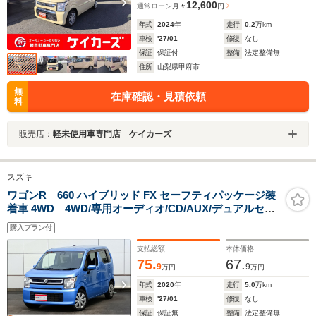
12,600
通常ローン
月々
円
年式
2024
年
走行
0.2
万km
車検
'27/01
修復
なし
保証
保証付
整備
法定整備無
住所
山梨県甲府市
無
在庫確認・見積依頼
料
販売店：
軽未使用車専門店 ケイカーズ
スズキ
ワゴンR 660 ハイブリッド FX セーフティパッケージ装
着車 4WD 4WD/専用オーディオ/CD/AUX/デュアルセン
サーブレーキ/オートハイビーム/アイドリングストップ/ヘ
購入プラン付
ッドアップディスプレイ/車線逸脱警報/前席シートヒータ
ー/スマートキー/プッシュスタート/
支払総額
本体価格
75.
67.
9
9
万円
万円
年式
2020
年
走行
5.0
万km
車検
'27/01
修復
なし
保証
保証無
整備
法定整備無