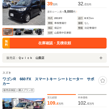
39
32.
0
万円
万円
9,000
通常ローン
月々
円
年式
2013
年
走行
8.5
万km
車検
車検整備付
修復
なし
保証
保証付
整備
法定整備付
住所
山梨県中巨摩郡
無
在庫確認・見積依頼
料
販売店：
Ｑｕｉｃｋ 山梨店
スズキ
ワゴンR 660 FX スマートキー シートヒーター サポ
カー
販売店保証
購入プラン付
支払総額
本体価格
109.
102.
8
6
万円
万円