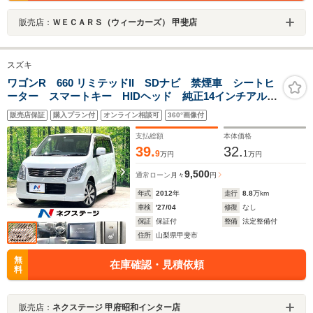
販売店：
ＷＥＣＡＲＳ（ウィーカーズ） 甲斐店
スズキ
ワゴンR 660 リミテッドII SDナビ 禁煙車 シートヒ
ーター スマートキー HIDヘッド 純正14インチアル
ミ オートライト オートエアコン プライバシーガラ
販売店保証
購入プラン付
オンライン相談可
360°画像付
ス パワーウィンドウ ドアバイザー 電動格納ミラー
支払総額
本体価格
39.
32.
9
1
万円
万円
9,500
通常ローン
月々
円
年式
2012
年
走行
8.8
万km
車検
'27/04
修復
なし
保証
保証付
整備
法定整備付
住所
山梨県甲斐市
無
在庫確認・見積依頼
料
販売店：
ネクステージ 甲府昭和インター店