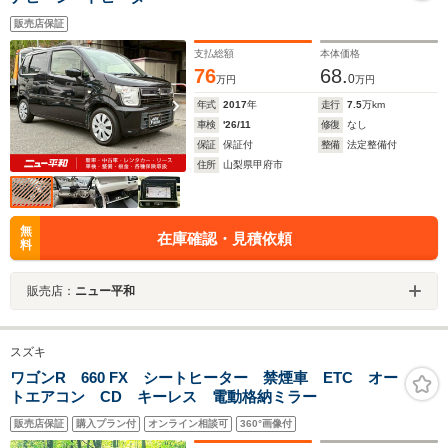
販売店保証
支払総額
本体価格
76
68.
0
万円
万円
年式
2017
年
走行
7.5
万km
車検
'26/11
修復
なし
保証
保証付
整備
法定整備付
住所
山梨県甲府市
無
在庫確認・見積依頼
料
販売店：
ニュー平和
スズキ
ワゴンR 660 FX シートヒーター 禁煙車 ETC オー
トエアコン CD キーレス 電動格納ミラー
販売店保証
購入プラン付
オンライン相談可
360°画像付