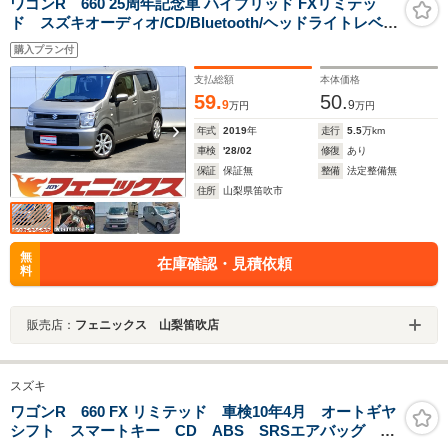
ワゴンR 660 25周年記念車 ハイブリッド FXリミテッ
ド スズキオーディオ/CD/Bluetooth/ヘッドライトレベラ
イザー/アイドリングストップ/ヘッドアップディスプレイ/
購入プラン付
デュアルセンサーブレーキ/車線逸脱警報/前席シートヒー
ター/ドラレコ/
支払総額
本体価格
59.
50.
9
9
万円
万円
年式
2019
年
走行
5.5
万km
車検
'28/02
修復
あり
保証
保証無
整備
法定整備無
住所
山梨県笛吹市
無
在庫確認・見積依頼
料
販売店：
フェニックス 山梨笛吹店
スズキ
ワゴンR 660 FX リミテッド 車検10年4月 オートギヤ
シフト スマートキー CD ABS SRSエアバッグ ヘ