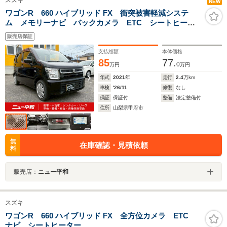
スズキ
NEW
ワゴンR 660 ハイブリッド FX 衝突被害軽減システ
ム メモリーナビ バックカメラ ETC シートヒータ
ー リヤパーキングソナー
販売店保証
支払総額
本体価格
85
77.
0
万円
万円
年式
2021
年
走行
2.4
万km
車検
'26/11
修復
なし
保証
保証付
整備
法定整備付
住所
山梨県甲府市
無
在庫確認・見積依頼
料
販売店：
ニュー平和
スズキ
ワゴンR 660 ハイブリッド FX 全方位カメラ ETC
ナビ シートヒーター