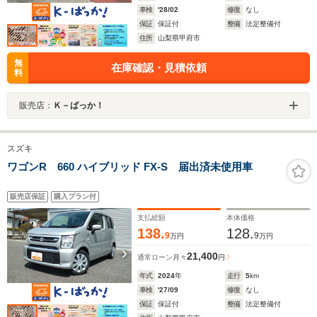
車検
'28/02
修復
なし
保証
保証付
整備
法定整備付
住所
山梨県甲府市
無
在庫確認・見積依頼
料
販売店：
Ｋ－ばっか！
スズキ
ワゴンR 660 ハイブリッド FX-S 届出済未使用車
販売店保証
購入プラン付
支払総額
本体価格
138.
128.
9
9
万円
万円
21,400
通常ローン
月々
円
年式
2024
年
走行
5
km
車検
'27/09
修復
なし
保証
保証付
整備
法定整備付