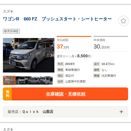
スズキ
ワゴンR 660 FZ プッシュスタート・シートヒーター
販売店保証
支払総額
本体価格
37
30.
0
万円
万円
8,500
通常ローン
月々
円
年式
2015
年
走行
10.2
万km
車検
車検整備付
修復
なし
保証
保証付
整備
法定整備付
住所
山梨県中巨摩郡
無
在庫確認・見積依頼
料
販売店：
Ｑｕｉｃｋ 山梨店
スズキ