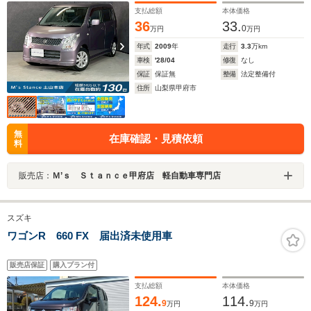
ッドライトレベライザー パワステ パワーウィンド
支払総額
本体価格
ウ アルミホイール 2WD CVT
36
33.
0
万円
万円
年式
2009
年
走行
3.3
万km
車検
'28/04
修復
なし
保証
保証無
整備
法定整備付
住所
山梨県甲府市
無
在庫確認・見積依頼
料
販売店：
Ｍ’ｓ Ｓｔａｎｃｅ甲府店 軽自動車専門店
スズキ
ワゴンR 660 FX 届出済未使用車
販売店保証
購入プラン付
支払総額
本体価格
124.
114.
9
9
万円
万円