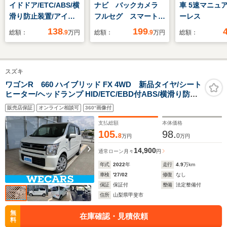
イドドア/ETC/ABS/横
ナビ バックカメラ
車 5速マニュアル キ
滑り防止装置/アイド
フルセグ スマートア
ーレス
リングストップ/ホン
シスト レーダークル
138
199
総額：
.9
万円
総額：
.9
万円
総額：
ダセンシング/禁煙車/
ーズ ブラインドスポ
エアバッグ 運転席/エ
ットモニター LEDヘ
アバッグ 助手席/エン
ッド 純正17インチ
スズキ
ジンスタートボタン/
AW オートエアコ
オートエアコン/取扱
ン シートヒーター
ワゴンR 660 ハイブリッド FX 4WD 新品タイヤ/シート
ヒーター/ヘッドランプ HID/ETC/EBD付ABS/横滑り防止
説明書
スマートキー
装置/アイドリングストップ/禁煙車/エアバッグ 運転席/エ
販売店保証
オンライン相談可
360°画像付
アバッグ 助手席
支払総額
本体価格
105.
98.
8
0
万円
万円
14,900
通常ローン
月々
円
年式
2022
年
走行
4.9
万km
車検
'27/02
修復
なし
保証
保証付
整備
法定整備付
住所
山梨県甲斐市
無
在庫確認・見積依頼
料