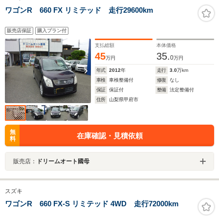
ワゴンR 660 FX リミテッド 走行29600km
販売店保証
購入プラン付
支払総額
本体価格
45
35.
0
万円
万円
年式
2012
年
走行
3.0
万km
車検
車検整備付
修復
なし
保証
保証付
整備
法定整備付
住所
山梨県甲府市
無
在庫確認・見積依頼
料
販売店：
ドリームオート國母
スズキ
ワゴンR 660 FX-S リミテッド 4WD 走行72000km