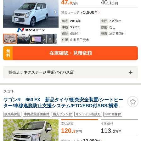
47.
40.
9
1
万円
万円
5,900
通常ローン
月々
円
年式
2014
年
走行
7.2
万km
車検
'27/05
修復
なし
保証
保証付
整備
法定整備付
住所
山梨県甲斐市
無
在庫確認・見積依頼
料
販売店：
ネクステージ 甲府バイパス店
スズキ
ワゴンR 660 FX 新品タイヤ/衝突安全装置/シートヒー
ター/車線逸脱防止支援システム/ETC/EBD付ABS/横滑り
防止装置/エアバッグ 運転席/エアバッグ 助手席/パワーウ
販売店保証
車両品質評価書付
購入プラン付
オンライン相談可
360°画像付
インドウ/エンジンスタートボタン
支払総額
本体価格
120.
113.
8
2
万円
万円
12,000