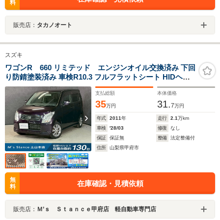
料
販売店：
タカノオート
スズキ
ワゴンR 660 リミテッド エンジンオイル交換済み 下回
り防錆塗装済み 車検R10.3 フルフラットシート HIDヘッ
ドライト ベンチシート スマートキー2本 盗難防止装置
支払総額
本体価格
CD ABS SRSエアバッグ パワステ パワーウィンドウ ア
35
31.
ルミホイール 2WD CVT
7
万円
万円
年式
2011
年
走行
2.1
万km
車検
'28/03
修復
なし
保証
保証無
整備
法定整備付
住所
山梨県甲府市
無
在庫確認・見積依頼
料
販売店：
Ｍ’ｓ Ｓｔａｎｃｅ甲府店 軽自動車専門店