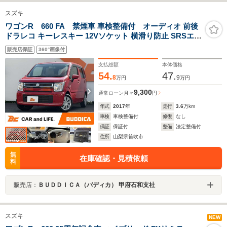
スズキ
ワゴンR 660 FA 禁煙車 車検整備付 オーディオ 前後
ドラレコ キーレスキー 12Vソケット 横滑り防止 SRSエア
バッグ ヘッドライトレベライザー バニティミラー ウレタ
販売店保証
360°画像付
ン製ステア マット/バイザー ABS 電格ミラー アームレス
ト
支払総額
本体価格
54.
47.
8
9
万円
万円
9,300
通常ローン
月々
円
年式
2017
年
走行
3.6
万km
車検
車検整備付
修復
なし
保証
保証付
整備
法定整備付
住所
山梨県笛吹市
無
在庫確認・見積依頼
料
販売店：
ＢＵＤＤＩＣＡ（バディカ） 甲府石和支社
スズキ
NEW