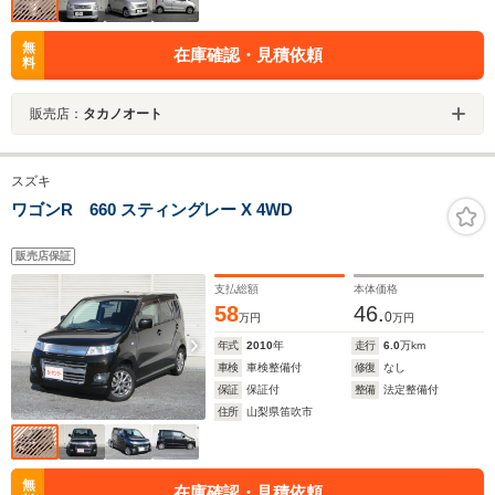
無
在庫確認・見積依頼
料
販売店：
タカノオート
スズキ
ワゴンR 660 スティングレー X 4WD
販売店保証
支払総額
本体価格
58
46.
0
万円
万円
年式
2010
年
走行
6.0
万km
車検
車検整備付
修復
なし
保証
保証付
整備
法定整備付
住所
山梨県笛吹市
無
在庫確認・見積依頼