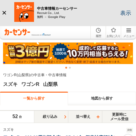
中古車情報カーセンサー
表示
Recruit Co., Ltd.
無料 － Google Play
履歴
お気に入り
メニュー
ワゴンR(山梨県)の中古車・中古車情報
スズキ ワゴンR 山梨県
一覧から探す
地図から探す
更新時に
52
絞り込み
並べ替え
台
メール受信
スズキ
PR