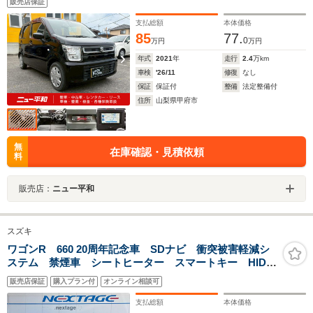
販売店保証
支払総額
本体価格
85
77.
0
万円
万円
年式
2021
年
走行
2.4
万km
車検
'26/11
修復
なし
保証
保証付
整備
法定整備付
住所
山梨県甲府市
無
在庫確認・見積依頼
料
販売店：
ニュー平和
スズキ
ワゴンR 660 20周年記念車 SDナビ 衝突被害軽減シ
ステム 禁煙車 シートヒーター スマートキー HIDヘ
ッド ETC 純正15インチアルミ オートライト オー
販売店保証
購入プラン付
オンライン相談可
トエアコン CD 地デジ
支払総額
本体価格