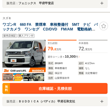
販売店：
フェニックス 甲府甲斐店
スズキ
ワゴンR 660 FA 禁煙車 車検整備付 5MT ナビ バ
ックカメラ ワンセグ CD/DVD FM/AM 電動格納ミ
ラー パワーウィンドウ リモコンキー ドラレコ
販売店保証
購入プラン付
ETC ハロゲンランプ SRSエアバック マニュアルエ
アコン バニティミラー
支払総額
本体価格
79.
72.
8
9
万円
万円
10,300
通常ローン
月々
円
年式
2018
年
走行
4.1
万km
車検
車検整備付
修復
なし
保証
保証付
整備
法定整備付
住所
山梨県笛吹市
無
在庫確認・見積依頼
料
販売店：
ＢＵＤＤＩＣＡ（バディカ） 甲府石和支社