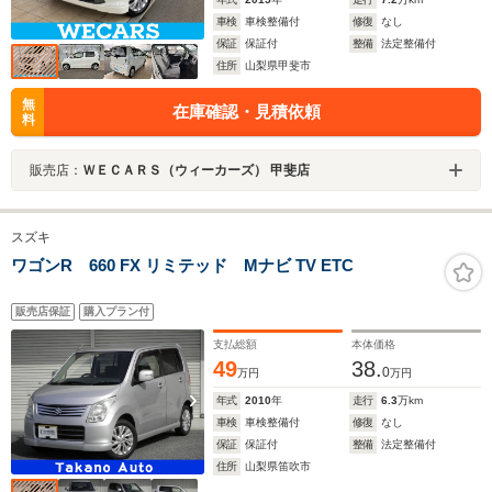
車検
車検整備付
修復
なし
保証
保証付
整備
法定整備付
住所
山梨県甲斐市
無
在庫確認・見積依頼
料
販売店：
ＷＥＣＡＲＳ（ウィーカーズ） 甲斐店
スズキ
ワゴンR 660 FX リミテッド Mナビ TV ETC
販売店保証
購入プラン付
支払総額
本体価格
49
38.
0
万円
万円
年式
2010
年
走行
6.3
万km
車検
車検整備付
修復
なし
保証
保証付
整備
法定整備付
住所
山梨県笛吹市