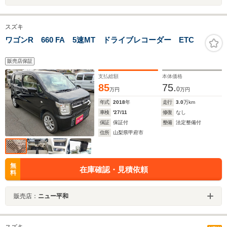
スズキ
ワゴンR 660 FA 5速MT ドライブレコーダー ETC
販売店保証
支払総額
本体価格
85
75.
0
万円
万円
年式
2018
年
走行
3.0
万km
車検
'27/11
修復
なし
保証
保証付
整備
法定整備付
住所
山梨県甲府市
無
在庫確認・見積依頼
料
販売店：
ニュー平和