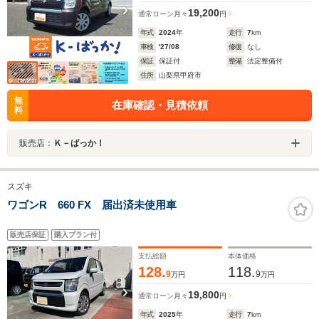
19,200
通常ローン
月々
円
年式
2024
年
走行
7
km
車検
'27/08
修復
なし
保証
保証付
整備
法定整備付
住所
山梨県甲府市
無
在庫確認・見積依頼
料
販売店：
Ｋ－ばっか！
スズキ
ワゴンR 660 FX 届出済未使用車
販売店保証
購入プラン付
支払総額
本体価格
128.
118.
9
9
万円
万円
19,800
通常ローン
月々
円
年式
2025
年
走行
7
km