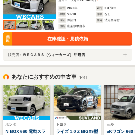
通常ローン
月々
円
年式
2023
年
走行
2.3
万km
車検
'26/10
修復
なし
保証
保証付
整備
法定整備付
住所
山梨県甲府市
無
在庫確認・見積依頼
料
販売店：
ＷＥＣＡＲＳ（ウィーカーズ） 甲府店
あなたにおすすめの中古車
［PR］
ホンダ
トヨタ
三菱
N-BOX 660 電動スラ
ライズ 1.0 Z BIGX9型
eKワゴン 660