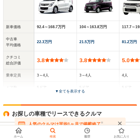
新車価格
92.4～168.7万円
104～163.8万円
117.7～1
中古車
22.3万円
21.5万円
81.2万円
平均価格
クチコミ
3.8
3.8
5.0
総合評価
乗車定員
3～4人
3～4人
4人
ドア数
5ドア
5ドア
5ドア
▼
全てを表示する
全高
全高
全
1.66m～1.68m
1.64m～1.66m
1.
お探しの車種でリースできるクルマ
※
人気のクルマは平均1ヶ月で掲載終了
在庫が無くなる前にお問い合わせください
スズキ
全幅
全幅
全
サイズ
1.48m
1.48m
1.
ホーム
検索
履歴
お気に入り
ワゴンR 660 FX 当社展示・試乗車 メーカー保証付