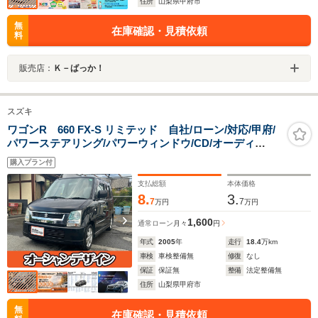
住所
山梨県甲府市
無
在庫確認・見積依頼
料
販売店：
Ｋ－ばっか！
スズキ
ワゴンR 660 FX-S リミテッド 自社/ローン/対応/甲府/
パワーステアリング/パワーウィンドウ/CD/オーディ
オ/AM・FMラジオ/ABS/フルフラット/衝突安全ボディ/盗
購入プラン付
難防止システム/キーレスエントリー/
支払総額
本体価格
8.
3.
7
7
万円
万円
1,600
通常ローン
月々
円
年式
2005
年
走行
18.4
万km
車検
車検整備無
修復
なし
保証
保証無
整備
法定整備無
住所
山梨県甲府市
無
在庫確認・見積依頼