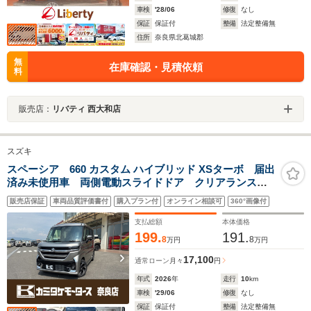
車検
'28/06
修復
なし
保証
保証付
整備
法定整備無
住所
奈良県北葛城郡
無
在庫確認・見積依頼
料
販売店：
リバティ 西大和店
スズキ
スペーシア 660 カスタム ハイブリッド XSターボ 届出
済み未使用車 両側電動スライドドア クリアランスソ
ナー レーンアシスト 衝突被害軽減システム オート
販売店保証
車両品質評価書付
購入プラン付
オンライン相談可
360°画像付
ライト LEDヘッドランプ スマートキー アイドリン
グストップ 電動格納ミラー シートヒーター
支払総額
本体価格
199.
191.
8
8
万円
万円
17,100
通常ローン
月々
円
年式
2026
年
走行
10
km
車検
'29/06
修復
なし
保証
保証付
整備
法定整備無