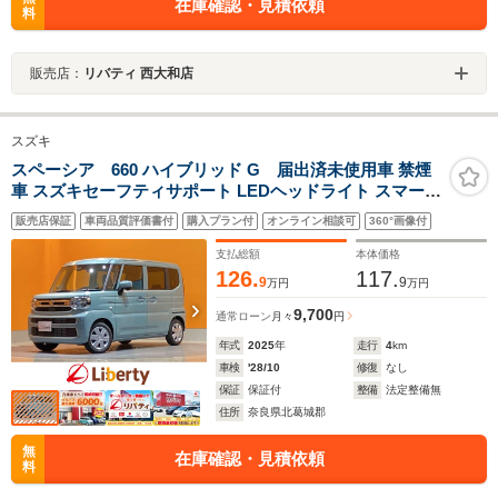
在庫確認・見積依頼
料
販売店：
リバティ 西大和店
スズキ
スペーシア 660 ハイブリッド G 届出済未使用車 禁煙
車 スズキセーフティサポート LEDヘッドライト スマート
キー プッシュスタート アイドリングストップ 両側スライ
販売店保証
車両品質評価書付
購入プラン付
オンライン相談可
360°画像付
ドドア ステアリングスイッチ 電動格納ミラー オートエア
コン
支払総額
本体価格
126.
117.
9
9
万円
万円
9,700
通常ローン
月々
円
年式
2025
年
走行
4
km
車検
'28/10
修復
なし
保証
保証付
整備
法定整備無
住所
奈良県北葛城郡
無
在庫確認・見積依頼
料