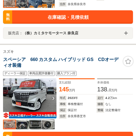
住所
奈良県奈良市
無
在庫確認・見積依頼
料
販売店：
（株）カミタケモータース 奈良店
スズキ
スペーシア 660 カスタム ハイブリッド GS CDオーデ
ィオ装備
ディーラー保証
車両品質評価書付
購入プラン付
支払総額
本体価格
145
138.
0
万円
万円
年式
2023
年
走行
4.2
万km
車検
車検整備付
修復
なし
保証
保証付
整備
法定整備付
住所
奈良県香芝市