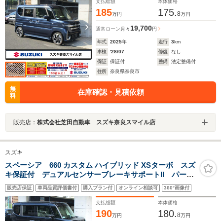
パーキングブレーキ パワーモード
支払総額
本体価格
185
175.
8
万円
万円
19,700
通常ローン
月々
円
年式
2025
年
走行
3
km
車検
'28/07
修復
なし
保証
保証付
整備
法定整備付
住所
奈良県奈良市
無
在庫確認・見積依頼
料
販売店：
株式会社芝田自動車 スズキ奈良スマイル店
スズキ
スペーシア 660 カスタム ハイブリッド XSターボ スズ
キ保証付 デュアルセンサーブレーキサポートII パーキ
ングセンサー ヘッドアップディスプレイ アダプティ
販売店保証
車両品質評価書付
購入プラン付
オンライン相談可
360°画像付
ブクルーズコントロール フルLEDヘッドランプ 電動
パーキングブレーキ 両側パワースライドドア
支払総額
本体価格
190
180.
8
万円
万円