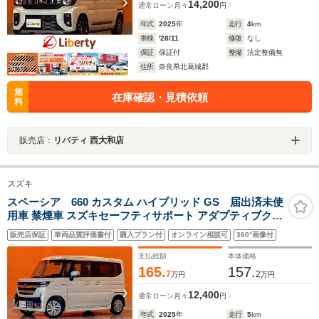
14,200
通常ローン
月々
円
年式
2025
年
走行
4
km
車検
'28/11
修復
なし
保証
保証付
整備
法定整備無
住所
奈良県北葛城郡
無
在庫確認・見積依頼
料
販売店：
リバティ 西大和店
スズキ
スペーシア 660 カスタム ハイブリッド GS 届出済未使
用車 禁煙車 スズキセーフティサポート アダプティブクル
ーズコントロール 電子パーキング LEDヘッドライト スマ
販売店保証
車両品質評価書付
購入プラン付
オンライン相談可
360°画像付
ートキー プッシュスタート アイドリングストップ 左パワ
ースライドドア
支払総額
本体価格
165.
157.
7
2
万円
万円
12,400
通常ローン
月々
円
年式
2025
年
走行
5
km