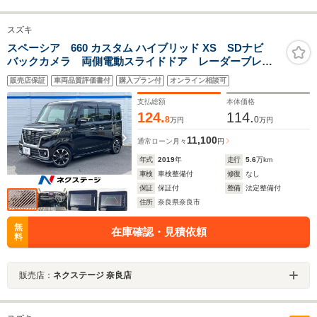
スズキ
スペーシア 660 カスタム ハイブリッド XS SDナビ
バックカメラ 両側電動スライドドア レーダーブレー
キサポート シートヒーター ドラレコ コーナーセン
販売店保証
車両品質評価書付
購入プラン付
オンライン相談可
サー スマートキー LEDヘッド ETC 車線逸脱警
報 オートライト オートエアコン
支払総額
本体価格
124.
114.
8
0
万円
万円
11,100
通常ローン
月々
円
年式
2019
年
走行
5.6
万km
車検
車検整備付
修復
なし
保証
保証付
整備
法定整備付
住所
奈良県奈良市
無
在庫確認・見積依頼
料
販売店：
ネクステージ 奈良店