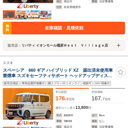
保証
保証付
整備
法定整備無
住所
奈良県橿原市
無
在庫確認・見積依頼
料
販売店：
リバティ イオンモール橿原Ｗｅｓｔ Ｖｉｌｌａｇｅ店
スズキ
スペーシア 660 ギア ハイブリッド XZ 届出済未使用車
禁煙車 スズキセーフティサポート ヘッドアップディスプ
レイ アダプティブクルーズコントロール 前席シートヒー
販売店保証
車両品質評価書付
購入プラン付
オンライン相談可
360°画像付
ター ステアリングヒーター 両側自動ドア LEDヘッドライ
ト 純正アルミホイール
支払総額
本体価格
176.
167.
9
7
万円
万円
13,800
通常ローン
月々
円
年式
2025
年
走行
5
km
車検
'28/10
修復
なし
保証
保証付
整備
法定整備無