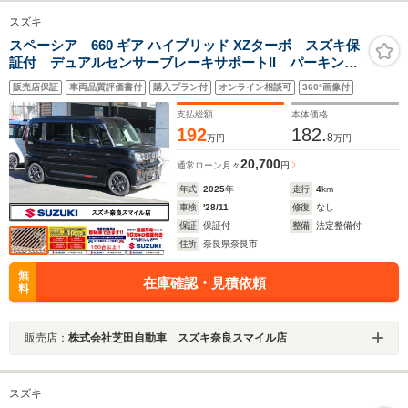
スズキ
スペーシア 660 ギア ハイブリッド XZターボ スズキ保
証付 デュアルセンサーブレーキサポートII パーキング
センサー ヘッドアップディスプレイ アダプティブク
販売店保証
車両品質評価書付
購入プラン付
オンライン相談可
360°画像付
ルーズコントロール LEDヘッドランプ 電動パーキン
グブレーキ 両側パワースライドドア
支払総額
本体価格
192
182.
8
万円
万円
20,700
通常ローン
月々
円
年式
2025
年
走行
4
km
車検
'28/11
修復
なし
保証
保証付
整備
法定整備付
住所
奈良県奈良市
無
在庫確認・見積依頼
料
販売店：
株式会社芝田自動車 スズキ奈良スマイル店
スズキ