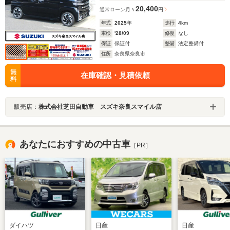
20,400
通常ローン
月々
円
年式
2025
年
走行
4
km
車検
'28/09
修復
なし
保証
保証付
整備
法定整備付
住所
奈良県奈良市
無
在庫確認・見積依頼
料
販売店：
株式会社芝田自動車 スズキ奈良スマイル店
あなたにおすすめの中古車
［PR］
ダイハツ
日産
日産