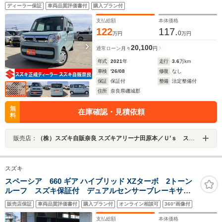
ディーラー保証
車両品質評価書付
購入プラン付
支払総額
本体価格
122
117.
0
万円
万円
20,100
通常ローン
月々
円
年式
2021
年
走行
3.6
万km
車検
'26/08
修復
なし
保証
保証付
整備
法定整備付
住所
奈良県磯城郡
無
在庫確認・見積依頼
料
販売店：
（株）スズキ自販奈良 スズキアリーナ田原本／Ｕ’ｓ ステーション田原本
スズキ
スペーシア 660 ギア ハイブリッド XZターボ 2トーン
ルーフ スズキ保証付 デュアルセンサーブレーキサポ
ートII パーキングセンサー ヘッドアップディスプレ
販売店保証
車両品質評価書付
購入プラン付
オンライン相談可
360°画像付
イ アダプティブクルーズコントロール LEDヘッドラ
ンプ 電動パーキングブレーキ
支払総額
本体価格