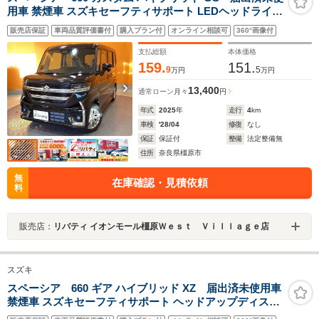
用車 禁煙車 スズキセーフティサポート LEDヘッドライト
フォグライト スマートキー プッシュスタート アダプティ
販売店保証
車両品質評価書付
購入プラン付
オンライン相談可
360°画像付
ブクルーズコントロール 電子パーキング
支払総額
本体価格
159.
151.
9
5
万円
万円
13,400
通常ローン
月々
円
年式
2025
年
走行
4
km
車検
'28/04
修復
なし
保証
保証付
整備
法定整備無
住所
奈良県橿原市
無
在庫確認・見積依頼
料
販売店：
リバティ イオンモール橿原Ｗｅｓｔ Ｖｉｌｌａｇｅ店
スズキ
スペーシア 660 ギア ハイブリッド XZ 届出済未使用車
禁煙車 スズキセーフティサポート ヘッドアップディスプ
レイ アダプティブクルーズコントロール 前席シートヒー