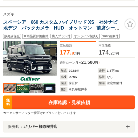
スズキ
スペーシア 660 カスタム ハイブリッド XS 社外ナビ
地デジ バックカメラ HUD オットマン 前席シート
ヒーター ETC 前後ドライブレコーダー 両側パワー
販売店保証
車両品質評価書付
購入プラン付
オンライン相談可
360°画像付
スライドドア ステアリングヒーター 革巻きステアリ
ング デュアルカメラブレーキサポート
支払総額
本体価格
177.
174.
8
2
万円
万円
21,500
通常ローン
月々
円
年式
2024
年
走行
1.5
万km
車検
'27/07
修復
なし
保証
保証付
整備
法定整備付
住所
奈良県桜井市
無
在庫確認・見積依頼
料
カーセンサーアフター保証がBプランに付いています
販売店：
ガリバー 橿原桜井店