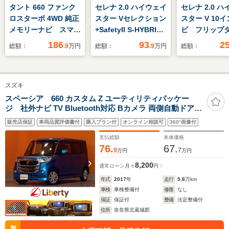
タント 660 ファンク
セレナ 2.0 ハイウェイ
セレナ 2.0 
ロスターボ 4WD 純正
スター Vセレクション
スター V 10
メモリーナビ スマー
+SafetyII S-HYBRID
ビ フリップ
トアシスト 衝突被害
新品タイヤ/純正 SDナ
ニター 両側
186
93
2
総額：
.9
万円
総額：
.9
万円
総額：
軽減ブレーキ 横滑り
ビ/衝突安全装置/両側
ライドドア 
防止装置 レーダーク
電動スライドドア/全
ロット 全方
ルーズコントロール
方位モニター/車線逸
ラ デジタル
スズキ
レーンキープアシス
脱防止支援システム/
ミラー ブラ
ト クリアランスソナ
ヘッドランプ
ポットモニ
スペーシア 660 カスタム Z ユーティリティパッケー
ジ 社外ナビ TV Bluetooth対応 Bカメラ 両側自動ドア
ー バックカメラ ビ
LED/ETC/EBD付ABS/
TV Blueto
ETC HIDヘッドライト フォグライト スマートキー プッシ
ルトインETC ドライ
横滑り防止装置/アイ
ETC プッシ
販売店保証
車両品質評価書付
購入プラン付
オンライン相談可
360°画像付
ュスタート アイドリングストップ ステアリングスイッチ
ブレコーダー
ドリングストップ
ト
純正アルミホイール オートエアコン
支払総額
本体価格
76.
67.
9
7
万円
万円
8,200
通常ローン
月々
円
年式
2017
年
走行
5.8
万km
車検
車検整備付
修復
なし
保証
保証付
整備
法定整備付
住所
奈良県北葛城郡
無