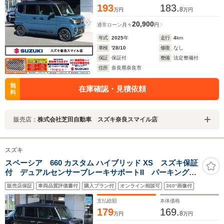
193
183.
8
万円
万円
20,900
通常ローン
月々
円
年式
2025
年
走行
4
km
車検
'28/10
修復
なし
保証
保証付
整備
法定整備付
住所
奈良県奈良市
無
在庫確認・見積依頼
料
販売店：
株式会社芝田自動車 スズキ奈良スマイル店
スズキ
スペーシア 660 カスタム ハイブリッド XS スズキ保証
付 デュアルセンサーブレーキサポートII パーキングセ
ンサー ヘッドアップディスプレイ アダプティブクル
販売店保証
車両品質評価書付
購入プラン付
オンライン相談可
360°画像付
ーズコントロール フルLEDヘッドランプ 電動パーキ
ングブレーキ 両側パワースライドドア
支払総額
本体価格
179
169.
8
万円
万円