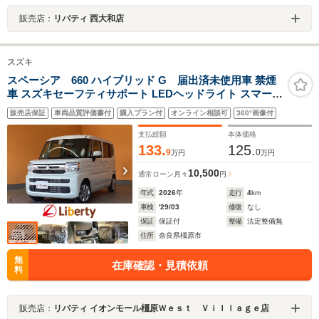
販売店：
リバティ 西大和店
スズキ
スペーシア 660 ハイブリッド G 届出済未使用車 禁煙
車 スズキセーフティサポート LEDヘッドライト スマート
キー プッシュスタート アイドリングストップ 両側スライ
販売店保証
車両品質評価書付
購入プラン付
オンライン相談可
360°画像付
ドドア ステアリングスイッチ 電動格納ミラー オートエア
コン
支払総額
本体価格
133.
125.
9
0
万円
万円
10,500
通常ローン
月々
円
年式
2026
年
走行
4
km
車検
'29/03
修復
なし
保証
保証付
整備
法定整備無
住所
奈良県橿原市
無
在庫確認・見積依頼
料
販売店：
リバティ イオンモール橿原Ｗｅｓｔ Ｖｉｌｌａｇｅ店