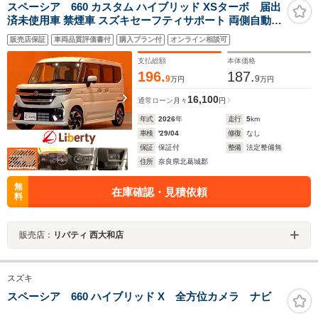
スペーシア 660 カスタム ハイブリッド XSターボ 届出
済未使用車 禁煙車 スズキセーフティサポート 両側自動ド
ア アダプティブクルーズコントロール 電子パーキング 革
販売店保証
車両品質評価書付
購入プラン付
オンライン相談可
巻きステアリング パドルシフト 前席シートヒーター LED
ヘッドライト 純正アルミホイール
支払総額
本体価格
196.
187.
9
9
万円
万円
16,100
通常ローン
月々
円
年式
2026
年
走行
5
km
車検
'29/04
修復
なし
保証
保証付
整備
法定整備無
住所
奈良県北葛城郡
無
在庫確認・見積依頼
料
販売店：
リバティ 西大和店
スズキ
スペーシア 660 ハイブリッド X 全方位カメラ ナビ