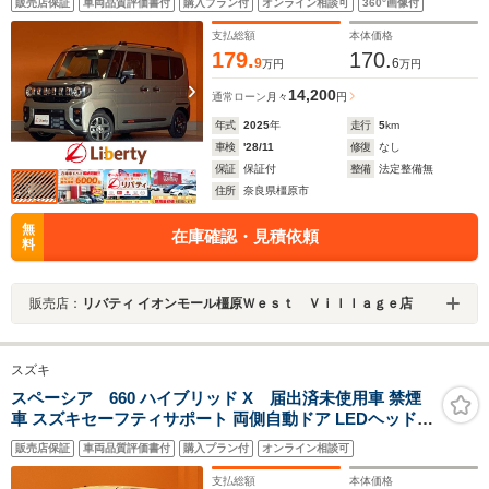
販売店保証
車両品質評価書付
購入プラン付
オンライン相談可
360°画像付
ター ステアリングヒーター 両側自動ドア LEDヘッドライ
ト 純正アルミホイール
支払総額
本体価格
179.
170.
9
6
万円
万円
14,200
通常ローン
月々
円
年式
2025
年
走行
5
km
車検
'28/11
修復
なし
保証
保証付
整備
法定整備無
住所
奈良県橿原市
無
在庫確認・見積依頼
料
販売店：
リバティ イオンモール橿原Ｗｅｓｔ Ｖｉｌｌａｇｅ店
スズキ
スペーシア 660 ハイブリッド X 届出済未使用車 禁煙
車 スズキセーフティサポート 両側自動ドア LEDヘッドラ
イト 前席シートヒーター スマートキー プッシュスタート
販売店保証
車両品質評価書付
購入プラン付
オンライン相談可
アイドリングストップ ステアリングスイッチ 電動格納ミ
ラー
支払総額
本体価格