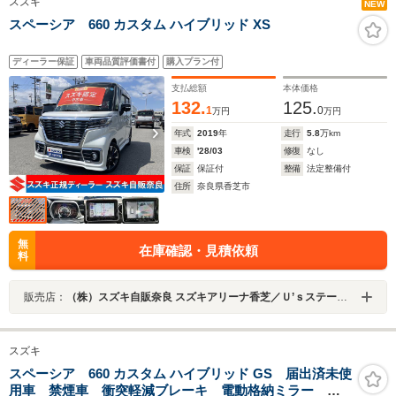
スズキ
NEW
スペーシア 660 カスタム ハイブリッド XS
ディーラー保証
車両品質評価書付
購入プラン付
支払総額
本体価格
132.
125.
1
0
万円
万円
年式
2019
年
走行
5.8
万km
車検
'28/03
修復
なし
保証
保証付
整備
法定整備付
住所
奈良県香芝市
無
在庫確認・見積依頼
料
販売店：
（株）スズキ自販奈良 スズキアリーナ香芝／Ｕ’ｓステーション香芝
スズキ
スペーシア 660 カスタム ハイブリッド GS 届出済未使
用車 禁煙車 衝突軽減ブレーキ 電動格納ミラー ア