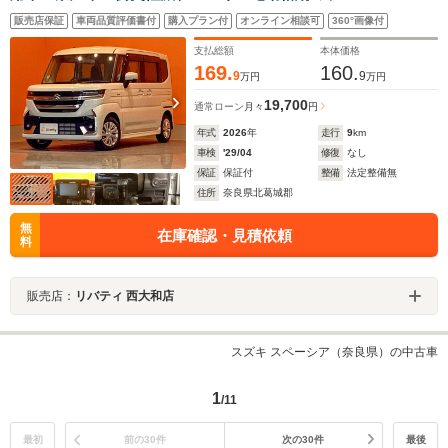
イドリングストップ プッシュスタート シートヒータ
販売店保証
車両品質評価書付
購入プラン付
オンライン相談可
360°画像付
ー フロントフォグランプ 純正アルミホイール
支払総額
本体価格
169.
160.
9
9
万円
万円
19,700
通常ローン
月々
円
年式
2026
年
走行
9
km
車検
'29/04
修復
なし
保証
保証付
整備
法定整備無
住所
奈良県北葛城郡
無
在庫確認・見積依頼
料
販売店：
リバティ 西大和店
スズキ スペーシア（奈良県）の中古車
1
/11
最初
前の30件
次の30件
最後