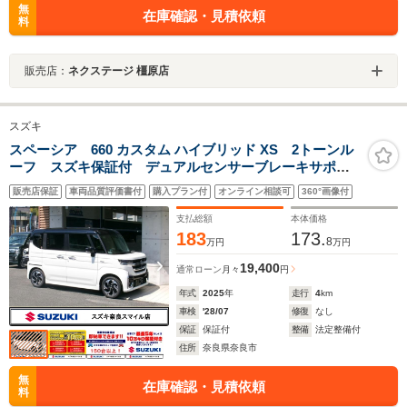
無
在庫確認・見積依頼
料
販売店：
ネクステージ 橿原店
スズキ
スペーシア 660 カスタム ハイブリッド XS 2トーンル
ーフ スズキ保証付 デュアルセンサーブレーキサポー
トII パーキングセンサー ヘッドアップディスプレイ
販売店保証
車両品質評価書付
購入プラン付
オンライン相談可
360°画像付
アダプティブクルーズコントロール フルLEDヘッドラ
ンプ 電動パーキングブレーキ
支払総額
本体価格
183
173.
8
万円
万円
19,400
通常ローン
月々
円
年式
2025
年
走行
4
km
車検
'28/07
修復
なし
保証
保証付
整備
法定整備付
住所
奈良県奈良市
無
在庫確認・見積依頼
料