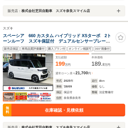
販売店：
株式会社芝田自動車 スズキ奈良スマイル店
スズキ
スペーシア 660 カスタム ハイブリッド XSターボ 2ト
ーンルーフ スズキ保証付 デュアルセンサーブレーキ
サポートII パーキングセンサー ヘッドアップディスプ
販売店保証
車両品質評価書付
購入プラン付
オンライン相談可
360°画像付
レイ アダプティブクルーズコントロール フルLEDヘ
ッドランプ 電動パーキングブレーキ
支払総額
本体価格
199
189.
8
万円
万円
21,700
通常ローン
月々
円
年式
2025
年
走行
4
km
車検
'28/09
修復
なし
保証
保証付
整備
法定整備付
住所
奈良県奈良市
無
在庫確認・見積依頼
料
販売店：
株式会社芝田自動車 スズキ奈良スマイル店