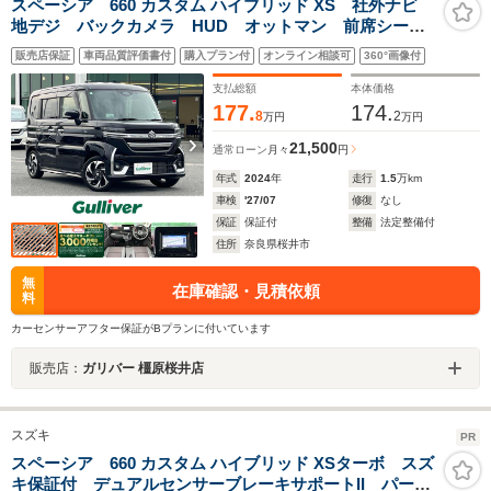
スペーシア 660 カスタム ハイブリッド XS 社外ナビ
地デジ バックカメラ HUD オットマン 前席シート
ヒーター ETC 前後ドライブレコーダー 両側パワー
販売店保証
車両品質評価書付
購入プラン付
オンライン相談可
360°画像付
スライドドア ステアリングヒーター 革巻きステアリ
ング デュアルカメラブレーキサポート
支払総額
本体価格
177.
174.
8
2
万円
万円
21,500
通常ローン
月々
円
年式
2024
年
走行
1.5
万km
車検
'27/07
修復
なし
保証
保証付
整備
法定整備付
住所
奈良県桜井市
無
在庫確認・見積依頼
料
カーセンサーアフター保証がBプランに付いています
販売店：
ガリバー 橿原桜井店
スズキ
PR
スペーシア 660 カスタム ハイブリッド XSターボ スズ
キ保証付 デュアルセンサーブレーキサポートII パーキ