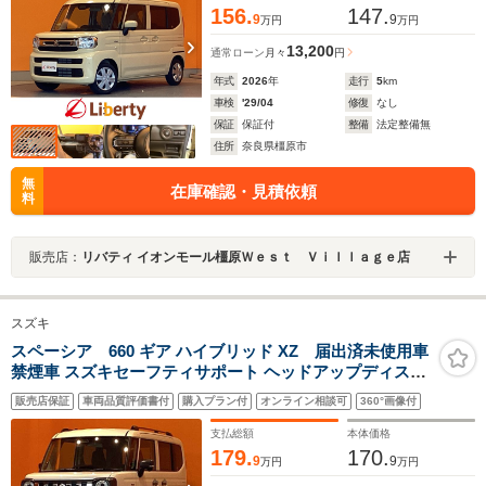
156.
147.
9
9
万円
万円
13,200
通常ローン
月々
円
年式
2026
年
走行
5
km
車検
'29/04
修復
なし
保証
保証付
整備
法定整備無
住所
奈良県橿原市
無
在庫確認・見積依頼
料
販売店：
リバティ イオンモール橿原Ｗｅｓｔ Ｖｉｌｌａｇｅ店
スズキ
スペーシア 660 ギア ハイブリッド XZ 届出済未使用車
禁煙車 スズキセーフティサポート ヘッドアップディスプ
レイ アダプティブクルーズコントロール 前席シートヒー
販売店保証
車両品質評価書付
購入プラン付
オンライン相談可
360°画像付
ター ステアリングヒーター 両側自動ドア LEDヘッドライ
ト 純正アルミホイール
支払総額
本体価格
179.
170.
9
9
万円
万円