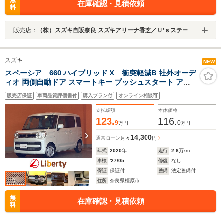
無
在庫確認・見積依頼
料
販売店：
（株）スズキ自販奈良 スズキアリーナ香芝／Ｕ’ｓステーション香芝
スズキ
NEW
スペーシア 660 ハイブリッド X 衝突軽減B 社外オーデ
ィオ 両側自動ドア スマートキー プッシュスタート アイ
ドリングストップ 障害物センサー 運転席シートヒーター
販売店保証
車両品質評価書付
購入プラン付
オンライン相談可
電動格納ミラー オートエアコン
支払総額
本体価格
123.
116.
9
0
万円
万円
14,300
通常ローン
月々
円
年式
2020
年
走行
2.6
万km
車検
'27/05
修復
なし
保証
保証付
整備
法定整備付
住所
奈良県橿原市
無
在庫確認・見積依頼
料