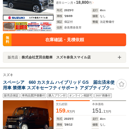
18,800
通常ローン
月々
円
年式
2025
年
走行
4
km
車検
'28/09
修復
なし
保証
保証付
整備
法定整備付
住所
奈良県奈良市
無
在庫確認・見積依頼
料
販売店：
株式会社芝田自動車 スズキ奈良スマイル店
スズキ
スペーシア 660 カスタム ハイブリッド GS 届出済未使
用車 禁煙車 スズキセーフティサポート アダプティブクル
ーズコントロール 電子パーキング 左パワースライドドア
販売店保証
車両品質評価書付
購入プラン付
オンライン相談可
360°画像付
LEDヘッドライト フォグライト スマートキー アイドリン
グストップ 純正アルミホイール
支払総額
本体価格
159.
151.
9
1
万円
万円
年式
2025
年
走行
4
km
車検
'28/12
修復
なし