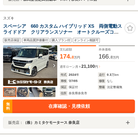
スズキ
スペーシア 660 カスタム ハイブリッド XS 両側電動ス
ライドドア クリアランスソナー オートクルーズコン
トロール レーンアシスト 衝突被害軽減システム オ
販売店保証
車両品質評価書付
購入プラン付
オンライン相談可
ートライト LEDヘッドランプ スマートキー アイド
リングストップ 電動格納ミラー
支払総額
本体価格
174.
166.
8
8
万円
万円
21,100
通常ローン
月々
円
年式
2024
年
走行
0.3
万km
車検
'27/05
修復
なし
保証
保証付
整備
法定整備無
住所
奈良県奈良市
無
在庫確認・見積依頼
料
販売店：
（株）カミタケモータース 奈良店