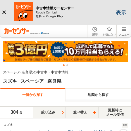
中古車情報カーセンサー
表示
Recruit Co., Ltd.
無料 － Google Play
履歴
お気に入り
メニュー
スペーシア(奈良県)の中古車・中古車情報
スズキ スペーシア 奈良県
一覧から探す
地図から探す
更新時に
304
絞り込み
並べ替え
台
メール受信
スズキ
PR