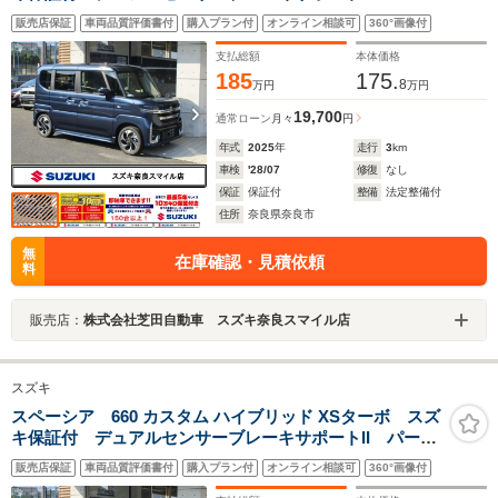
ングセンサー ヘッドアップディスプレイ アダプティ
販売店保証
車両品質評価書付
購入プラン付
オンライン相談可
360°画像付
ブクルーズコントロール フルLEDヘッドランプ 電動
パーキングブレーキ パワーモード
支払総額
本体価格
185
175.
8
万円
万円
19,700
通常ローン
月々
円
年式
2025
年
走行
3
km
車検
'28/07
修復
なし
保証
保証付
整備
法定整備付
住所
奈良県奈良市
無
在庫確認・見積依頼
料
販売店：
株式会社芝田自動車 スズキ奈良スマイル店
スズキ
スペーシア 660 カスタム ハイブリッド XSターボ スズ
キ保証付 デュアルセンサーブレーキサポートII パーキ
ングセンサー ヘッドアップディスプレイ アダプティ
販売店保証
車両品質評価書付
購入プラン付
オンライン相談可
360°画像付
ブクルーズコントロール フルLEDヘッドランプ 電動