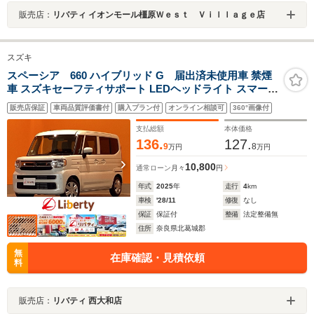
販売店：
リバティ イオンモール橿原Ｗｅｓｔ Ｖｉｌｌａｇｅ店
スズキ
スペーシア 660 ハイブリッド G 届出済未使用車 禁煙
車 スズキセーフティサポート LEDヘッドライト スマート
キー プッシュスタート アイドリングストップ 両側スライ
販売店保証
車両品質評価書付
購入プラン付
オンライン相談可
360°画像付
ドドア ステアリングスイッチ 電動格納ミラー オートエア
コン
支払総額
本体価格
136.
127.
9
8
万円
万円
10,800
通常ローン
月々
円
年式
2025
年
走行
4
km
車検
'28/11
修復
なし
保証
保証付
整備
法定整備無
住所
奈良県北葛城郡
無
在庫確認・見積依頼
料
販売店：
リバティ 西大和店