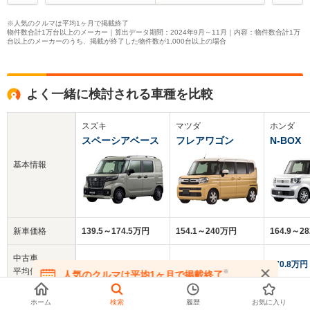
※人気のクルマは平均1ヶ月で掲載終了
物件数合計1万台以上のメーカー｜算出データ期間：2024年9月～11月｜内容：物件数合計1万
台以上のメーカーのうち、掲載が終了した物件数が1,000台以上の場合
よく一緒に検討される車種を比較
スズキ
マツダ
ホンダ
スペーシアベース
フレアワゴン
N-BOX
基本情報
新車価格
139.5～174.5万円
154.1～240万円
164.9～2
中古車
143万円
170.4万円
170.8万円
平均価格
※
人気のクルマは平均1ヶ月で掲載終了
在庫が無くなる前にお問い合わせください
クチコミ
-
-
4.0
ホーム
検索
履歴
お気に入り