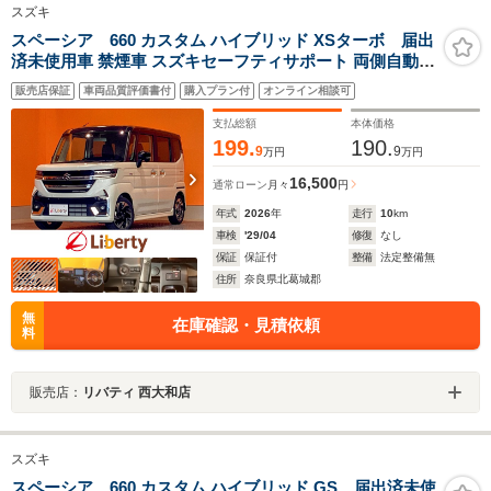
スズキ
スペーシア 660 カスタム ハイブリッド XSターボ 届出
済未使用車 禁煙車 スズキセーフティサポート 両側自動ド
ア アダプティブクルーズコントロール 電子パーキング 革
販売店保証
車両品質評価書付
購入プラン付
オンライン相談可
巻きステアリング パドルシフト 電子パーキング LEDヘッ
ドライト 純正アルミホイール
支払総額
本体価格
199.
190.
9
9
万円
万円
16,500
通常ローン
月々
円
年式
2026
年
走行
10
km
車検
'29/04
修復
なし
保証
保証付
整備
法定整備無
住所
奈良県北葛城郡
無
在庫確認・見積依頼
料
販売店：
リバティ 西大和店
スズキ
スペーシア 660 カスタム ハイブリッド GS 届出済未使