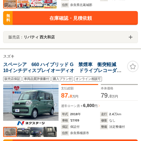
住所
奈良県北葛城郡
無
在庫確認・見積依頼
料
販売店：
リバティ 西大和店
スズキ
スペーシア 660 ハイブリッド G 禁煙車 衝突軽減
10インチディスプレイオーディオ ドライブレコーダ
ー スライドドア アイドリングストップ コーナーセ
販売店保証
車両品質評価書付
購入プラン付
オンライン相談可
ンサー オーディオ スマートキー 電動格納ミラー
支払総額
本体価格
87.
79.
8
8
万円
万円
6,800
通常ローン
月々
円
年式
2018
年
走行
2.4
万km
車検
'27/09
修復
なし
保証
保証付
整備
法定整備付
住所
奈良県橿原市