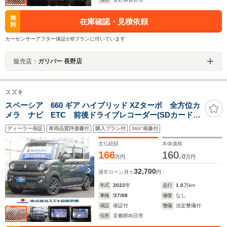
無
在庫確認・見積依頼
料
カーセンサーアフター保証がBプランに付いています
販売店：
ガリバー 長野店
スズキ
スペーシア 660 ギア ハイブリッド XZターボ 全方位カ
メラ ナビ ETC 前後ドライブレコーダー(SDカードな
し) フロアマット ドアバイザー 両側電動スライドド
ディーラー保証
車両品質評価書付
購入プラン付
360°画像付
ア LEDヘッドランプ 衝突被害軽減ブレーキ 後退時
ブレーキサポート
支払総額
本体価格
166
160.
0
万円
万円
32,700
通常ローン
月々
円
年式
2022
年
走行
1.0
万km
車検
'27/08
修復
なし
保証
保証付
整備
法定整備付
住所
京都府向日市