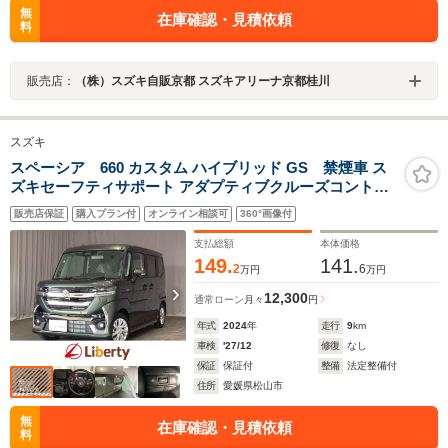
無
在庫確認・見積依頼
料
販売店：
（株）スズキ自販京都 スズキアリーナ京都桂川
スズキ
スペーシア 660 カスタム ハイブリッド GS 禁煙車 ス
ズキセーフティサポート アダプティブクルーズコントロ
ール 左パワースライドドア LEDヘッドライト フォグライ
販売店保証
購入プラン付
オンライン相談可
360°画像付
ト スマートキー プッシュスタート アイドリングストップ
純正アルミホイール
支払総額
本体価格
149.
141.
2
6
万円
万円
12,300
通常ローン
月々
円
年式
2024
年
走行
9
km
車検
'27/12
修復
なし
保証
保証付
整備
法定整備付
住所
愛媛県松山市
無
在庫確認・見積依頼
料