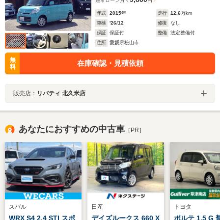
通常ローン
月々
円
年式
2015
年
走行
12.6
万km
車検
'26/12
修復
なし
保証
保証付
整備
法定整備付
住所
愛媛県松山市
無
在庫確認・見積依頼
料
販売店：
リバティ 北久米店
あなたにおすすめの中古車
［PR］
スバル
日産
トヨタ
WRX S4 2.4 STI スポ
デイズルークス 660 X
ポルテ 1.5 G