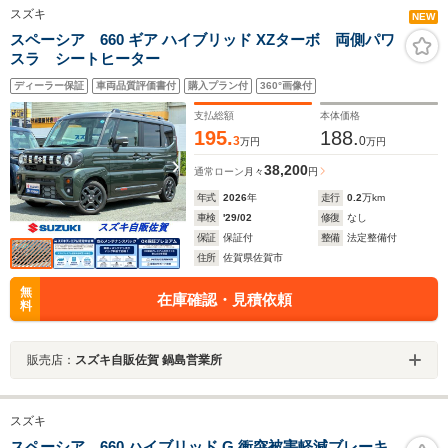
スズキ
NEW
スペーシア 660 ギア ハイブリッド XZターボ 両側パワ
スラ シートヒーター
ディーラー保証
車両品質評価書付
購入プラン付
360°画像付
支払総額
本体価格
195.
188.
3
0
万円
万円
38,200
通常ローン
月々
円
年式
2026
年
走行
0.2
万km
車検
'29/02
修復
なし
保証
保証付
整備
法定整備付
住所
佐賀県佐賀市
無
在庫確認・見積依頼
料
販売店：
スズキ自販佐賀 鍋島営業所
スズキ
スペーシア 660 ハイブリッド G 衝突被害軽減ブレーキ