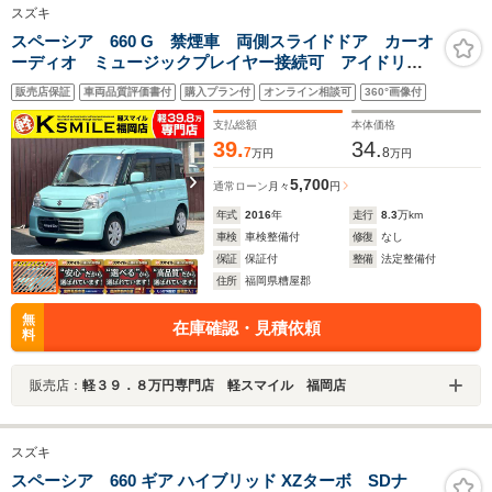
スズキ
スペーシア 660 G 禁煙車 両側スライドドア カーオ
ーディオ ミュージックプレイヤー接続可 アイドリン
グストップ シートヒーター スマートキー 横滑り防
販売店保証
車両品質評価書付
購入プラン付
オンライン相談可
360°画像付
止装置 盗難防止装置 パワーステアリング パワーウ
ィンドウ エアコン
支払総額
本体価格
39.
34.
7
8
万円
万円
5,700
通常ローン
月々
円
年式
2016
年
走行
8.3
万km
車検
車検整備付
修復
なし
保証
保証付
整備
法定整備付
住所
福岡県糟屋郡
無
在庫確認・見積依頼
料
販売店：
軽３９．８万円専門店 軽スマイル 福岡店
スズキ
スペーシア 660 ギア ハイブリッド XZターボ SDナ