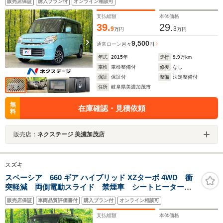
販売店保証
購入プラン付
オンライン相談可
スト 電動格納ミラー
支払総額
本体価格
39.
29.
9
3
万円
万円
9,500
通常ローン
月々
円
年式
2015
年
走行
9.9
万km
車検
車検整備付
修復
なし
保証
保証付
整備
法定整備付
住所
岐阜県美濃加茂市
無
在庫確認・見積依頼
料
販売店：
ネクステージ 美濃加茂店
スズキ
スペーシア 660 ギア ハイブリッド XZターボ 4WD 衝
突軽減 両側電動スライド 禁煙車 シートヒーター
オートエアコン HUD パドルシフト クルコン スマ
販売店保証
車両品質評価書付
購入プラン付
オンライン相談可
ートキー 盗難防止装置 アイドリングストップ 電動
格納ミラー プライバシーガラス
支払総額
本体価格