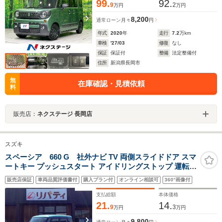
99.
92.
9
2
万円
万円
8,200
通常ローン
月々
円
年式
2020
年
走行
7.2
万km
車検
'27/03
修復
なし
保証
保証付
整備
法定整備付
住所
新潟県長岡市
無
在庫確認・見積依頼
料
販売店：
ネクステージ 長岡店
スズキ
スペーシア 660 G 社外ナビ TV 両側スライドドア スマ
ートキー プッシュスタート アイドリングストップ 運転席
シートヒーター ヘッドライトレベライザー 電動格納ミラ
販売店保証
車両品質評価書付
購入プラン付
オンライン相談可
360°画像付
ー オートエアコン
支払総額
本体価格
21.
14.
9
3
万円
万円
9,800