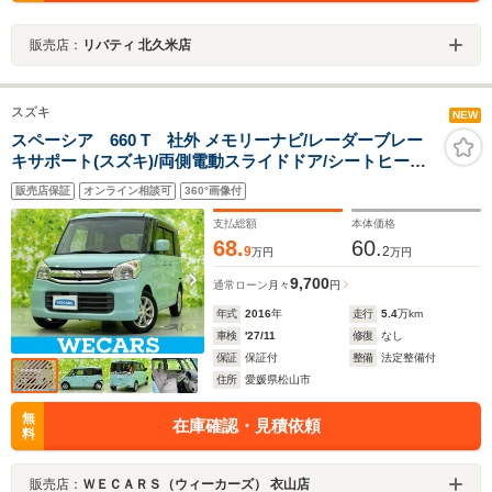
販売店：
リバティ 北久米店
スズキ
NEW
スペーシア 660 T 社外 メモリーナビ/レーダーブレー
キサポート(スズキ)/両側電動スライドドア/シートヒータ
ー 運転席/車線逸脱防止支援システム/ドライブレコーダー
販売店保証
オンライン相談可
360°画像付
前後/Bluetooth接続/ETC
支払総額
本体価格
68.
60.
9
2
万円
万円
9,700
通常ローン
月々
円
年式
2016
年
走行
5.4
万km
車検
'27/11
修復
なし
保証
保証付
整備
法定整備付
住所
愛媛県松山市
無
在庫確認・見積依頼
料
販売店：
ＷＥＣＡＲＳ（ウィーカーズ） 衣山店