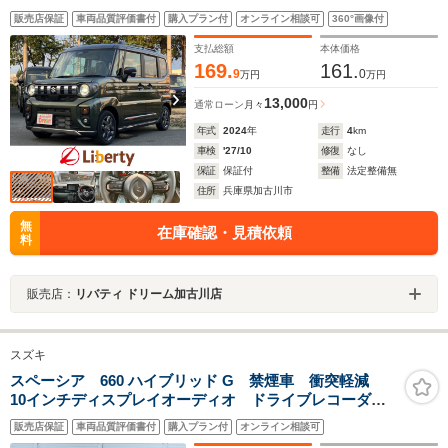
ルーズコントロール 前席シートヒーター ステアリングヒ
販売店保証
車両品質評価書付
購入プラン付
オンライン相談可
360°画像付
ーター 革巻きステアリング LEDヘッドライト スマートキ
ー 純正アルミホイール
支払総額
本体価格
169.
161.
9
0
万円
万円
13,000
通常ローン
月々
円
年式
2024
年
走行
4
km
車検
'27/10
修復
なし
保証
保証付
整備
法定整備無
住所
兵庫県加古川市
無
在庫確認・見積依頼
料
販売店：
リバティ ドリーム加古川店
スズキ
スペーシア 660 ハイブリッド G 禁煙車 衝突軽減
10インチディスプレイオーディオ ドライブレコーダ
ー スライドドア アイドリングストップ コーナーセ
販売店保証
車両品質評価書付
購入プラン付
オンライン相談可
ンサー オーディオ スマートキー 電動格納ミラー