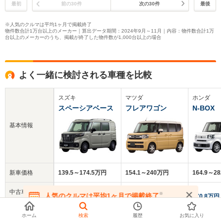
最初
前の30件
次の30件
最後
※人気のクルマは平均1ヶ月で掲載終了
物件数合計1万台以上のメーカー｜算出データ期間：2024年9月～11月｜内容：物件数合計1万
台以上のメーカーのうち、掲載が終了した物件数が1,000台以上の場合
よく一緒に検討される車種を比較
スズキ
マツダ
ホンダ
スペーシアベース
フレアワゴン
N-BOX
基本情報
新車価格
139.5～174.5万円
154.1～240万円
164.9～2
中古車
※
人気のクルマは平均1ヶ月で掲載終了
143万円
170.4万円
170.8万円
平均価格
在庫が無くなる前にお問い合わせください
ホーム
検索
履歴
お気に入り
クチコミ