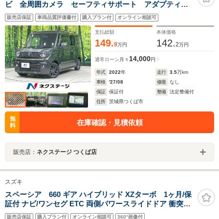
ビ 全周囲カメラ セーフティサポート アダプティブ
クルーズ 両側電動ドア LEDヘッド＆フォグ コーナ
販売店保証
車両品質評価書付
購入プラン付
オンライン相談可
ーセンサー 前席シートヒーター 純正14インチAW 2
トーンカラー オートエアコン ETC
支払総額
本体価格
149.
142.
9
2
万円
万円
14,000
通常ローン
月々
円
年式
2022
年
走行
3.5
万km
車検
'27/08
修復
なし
保証
保証付
整備
法定整備付
住所
茨城県つくば市
無
在庫確認・見積依頼
料
販売店：
ネクステージ つくば店
スズキ
スペーシア 660 ギア ハイブリッド XZターボ 1ヶ月/保
証付 ナビ/ワンセグ ETC 両側パワースライドドア 衝突被
害軽減ブレーキ アイドリングストップ スマートキー/プッ
販売店保証
購入プラン付
オンライン相談可
360°画像付