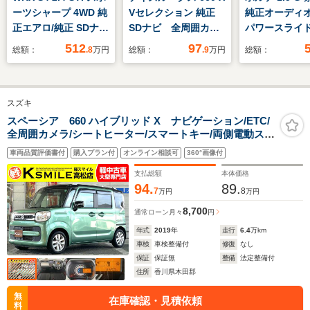
ーツシャープ 4WD 純
Vセレクション 純正
純正オーディオ
正エアロ/純正 SDナ
SDナビ 全周囲カメ
パワースライ
ビ/衝突安全装置/シー
ラ 両側電動ドア 衝
ドラレコ ETC
512
97
総額：
.8
万円
総額：
.9
万円
総額：
トヒーター 前席/車線
突被害軽減システム
トエントリー
逸脱防止支援システ
禁煙車 スマートキ
ジ フロントフ
ム/シート ハーフレザ
ー ETC 純正15イ
ンプ プライバ
スズキ
ー/ドライブレコーダ
ンチアルミ オートラ
ラス 革ステア
ー 純正/ヘッドランプ
イト オートエアコ
ナノイー付き
スペーシア 660 ハイブリッド X ナビゲーション/ETC/
全周囲カメラ/シートヒーター/スマートキー/両側電動スラ
LED/USBジャック
ン Bluetooth
アコン シート
イドドア/衝突被害軽減システム/レーンキープアシスト/ク
CD DVD再生 フル
ー
車両品質評価書付
購入プラン付
オンライン相談可
360°画像付
リアランスソナー/LEDヘッドライト/オートライト/フロア
セグ
マット
支払総額
本体価格
94.
89.
7
8
万円
万円
8,700
通常ローン
月々
円
年式
2019
年
走行
6.4
万km
車検
車検整備付
修復
なし
保証
保証無
整備
法定整備付
住所
香川県木田郡
無
在庫確認・見積依頼
料