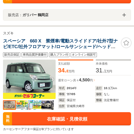
販売店：
ガリバー 鶴岡店
スズキ
スペーシア 660 X 禁煙車/電動スライドドア/社外7型ナ
ビ/ETC/社外フロアマット/ロールサンシェード/ヘッドラ
イトレベライザー/アイドリングストップ/プッシュスター
販売店保証
車両品質評価書付
購入プラン付
オンライン相談可
ト/スマートキー/横滑り防止装置
支払総額
本体価格
34.
31.
8
1
万円
万円
4,500
通常ローン
月々
円
年式
2014
年
走行
10.1
万km
車検
'27/05
修復
なし
保証
保証付
整備
法定整備付
住所
宮城県大崎市
無
在庫確認・見積依頼
料
カーセンサーアフター保証がBプランに付いています