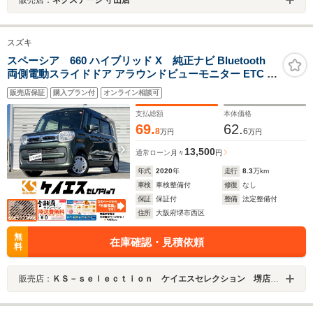
スズキ
スペーシア 660 ハイブリッド X 純正ナビ Bluetooth
両側電動スライドドア アラウンドビューモニター ETC フ
ルセグ CD/DVD リヤサーキュレーター シートヒーター
販売店保証
購入プラン付
オンライン相談可
ステアリングリモコン クルーズコントロール 衝突軽減ブ
レーキ 1年保証
支払総額
本体価格
69.
62.
8
6
万円
万円
13,500
通常ローン
月々
円
年式
2020
年
走行
8.3
万km
車検
車検整備付
修復
なし
保証
保証付
整備
法定整備付
住所
大阪府堺市西区
無
在庫確認・見積依頼
料
販売店：
ＫＳ－ｓｅｌｅｃｔｉｏｎ ケイエスセレクション 堺店 軽自動車専門店