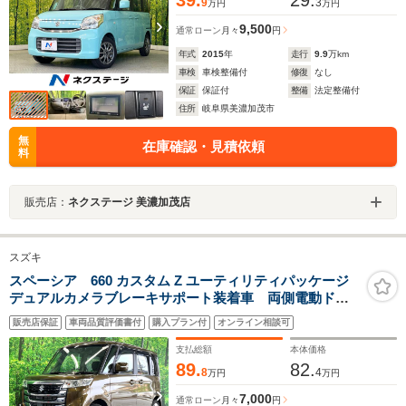
39.
29.
9
3
万円
万円
9,500
通常ローン
月々
円
年式
2015
年
走行
9.9
万km
車検
車検整備付
修復
なし
保証
保証付
整備
法定整備付
住所
岐阜県美濃加茂市
無
在庫確認・見積依頼
料
販売店：
ネクステージ 美濃加茂店
スズキ
スペーシア 660 カスタム Z ユーティリティパッケージ
デュアルカメラブレーキサポート装着車 両側電動ド
ア 純正SDナビ バックカメラ 衝突被害軽減システ
販売店保証
車両品質評価書付
購入プラン付
オンライン相談可
ム シートヒーター スマートキー HIDヘッド 純正14
インチアルミ 車線逸脱警報 オートライト オートエ
支払総額
本体価格
アコン Bluetooth CD
89.
82.
8
4
万円
万円
7,000
通常ローン
月々
円