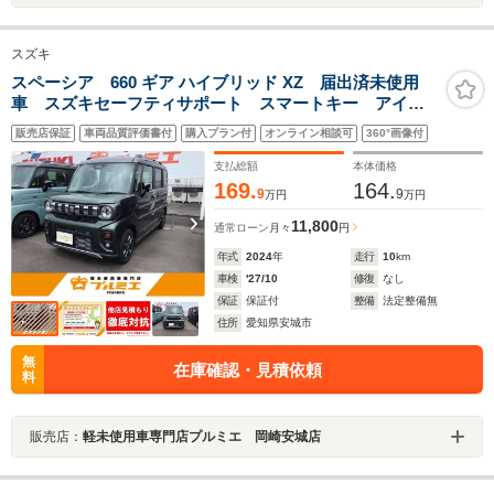
スズキ
スペーシア 660 ギア ハイブリッド XZ 届出済未使用
車 スズキセーフティサポート スマートキー アイド
リングストップ オートエアコン 両側電動スライド
販売店保証
車両品質評価書付
購入プラン付
オンライン相談可
360°画像付
シートヒーター プッシュスタートエンジン LEDヘッ
ドライド フォグランプ
支払総額
本体価格
169.
164.
9
9
万円
万円
11,800
通常ローン
月々
円
年式
2024
年
走行
10
km
車検
'27/10
修復
なし
保証
保証付
整備
法定整備無
住所
愛知県安城市
無
在庫確認・見積依頼
料
販売店：
軽未使用車専門店プルミエ 岡崎安城店