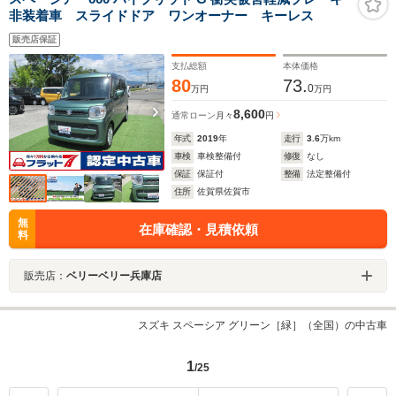
非装着車 スライドドア ワンオーナー キーレス
販売店保証
支払総額
本体価格
80
73.
0
万円
万円
8,600
通常ローン
月々
円
年式
2019
年
走行
3.6
万km
車検
車検整備付
修復
なし
保証
保証付
整備
法定整備付
住所
佐賀県佐賀市
無
在庫確認・見積依頼
料
販売店：
ベリーベリー兵庫店
スズキ スペーシア グリーン［緑］（全国）の中古車
1
/25