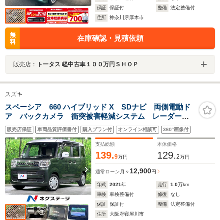
保証
保証付
整備
法定整備付
住所
神奈川県厚木市
無
在庫確認・見積依頼
料
販売店：
トータス 軽中古車１００万円ＳＨＯＰ
スズキ
スペーシア 660 ハイブリッド X SDナビ 両側電動ド
ア バックカメラ 衝突被害軽減システム レーダーク
ルーズ 禁煙車 シートヒーター ドラレコ コーナー
販売店保証
車両品質評価書付
購入プラン付
オンライン相談可
360°画像付
センサー スマートキー LEDヘッド ETC 車線逸脱
警報 オートエアコン
支払総額
本体価格
139.
129.
9
2
万円
万円
12,900
通常ローン
月々
円
年式
2021
年
走行
1.0
万km
車検
車検整備付
修復
なし
保証
保証付
整備
法定整備付
住所
大阪府寝屋川市