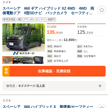
スズキ
スペーシア 660 ギア ハイブリッド XZ 4WD 4WD 両
側電動ドア 8型SDナビ バックカメラ セーフティサ
ポート 禁煙車 ドラレコ コーナーセンサー スマー
販売店保証
購入プラン付
オンライン相談可
トキー LEDヘッド ETC 純正14インチアルミ オー
トハイビーム オートライト
支払総額
本体価格
135.
125.
9
2
万円
万円
12,400
通常ローン
月々
円
年式
2021
年
走行
5.8
万km
車検
車検整備付
修復
なし
保証
保証付
整備
法定整備付
住所
岩手県北上市
無
在庫確認・見積依頼
料
販売店：
ネクステージ 北上店
スズキ
スペーシア 660 ハイブリッド X 禁煙車/セーフティー