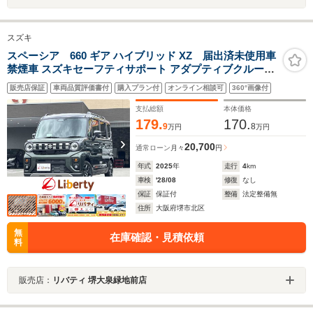
スズキ
スペーシア 660 ギア ハイブリッド XZ 届出済未使用車
禁煙車 スズキセーフティサポート アダプティブクルーズ
コントロール 電子パーキング 両側自動ドア ヘッドアップ
販売店保証
車両品質評価書付
購入プラン付
オンライン相談可
360°画像付
ディスプレイ LEDヘッドライト 革巻きステアリング 純正
アルミホイール
支払総額
本体価格
179.
170.
9
8
万円
万円
20,700
通常ローン
月々
円
年式
2025
年
走行
4
km
車検
'28/08
修復
なし
保証
保証付
整備
法定整備無
住所
大阪府堺市北区
無
在庫確認・見積依頼
料
販売店：
リバティ 堺大泉緑地前店