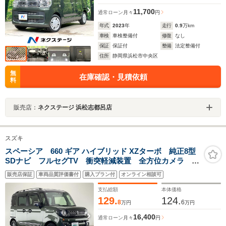
11,700
通常ローン
月々
円
年式
2023
年
走行
0.9
万km
車検
車検整備付
修復
なし
保証
保証付
整備
法定整備付
住所
静岡県浜松市中央区
無
在庫確認・見積依頼
料
販売店：
ネクステージ 浜松志都呂店
スズキ
スペーシア 660 ギア ハイブリッド XZターボ 純正8型
SDナビ フルセグTV 衝突軽減装置 全方位カメラ 両
側電動スライドドア HUDオーディオ 禁煙車 コーナ
販売店保証
車両品質評価書付
購入プラン付
オンライン相談可
ーセンサー ターボ ルーフレール ETC2.0 2トーンカ
ラー ドライブレコーダー
支払総額
本体価格
129.
124.
8
6
万円
万円
16,400
通常ローン
月々
円