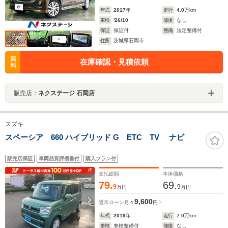
年式
2017
年
走行
4.0
万km
車検
'26/10
修復
なし
保証
保証付
整備
法定整備付
住所
茨城県石岡市
無
在庫確認・見積依頼
料
販売店：
ネクステージ 石岡店
スズキ
スペーシア 660 ハイブリッド G ETC TV ナビ
販売店保証
車両品質評価書付
購入プラン付
支払総額
本体価格
79.
69.
9
9
万円
万円
9,600
通常ローン
月々
円
年式
2019
年
走行
7.0
万km
車検
車検整備付
修復
なし