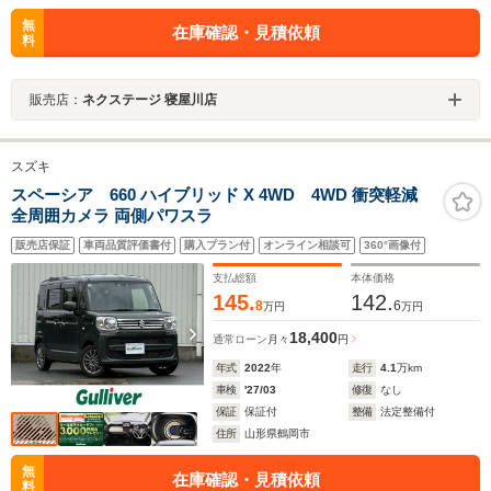
無
在庫確認・見積依頼
料
販売店：
ネクステージ 寝屋川店
スズキ
スペーシア 660 ハイブリッド X 4WD 4WD 衝突軽減
全周囲カメラ 両側パワスラ
販売店保証
車両品質評価書付
購入プラン付
オンライン相談可
360°画像付
支払総額
本体価格
145.
142.
8
6
万円
万円
18,400
通常ローン
月々
円
年式
2022
年
走行
4.1
万km
車検
'27/03
修復
なし
保証
保証付
整備
法定整備付
住所
山形県鶴岡市
無
在庫確認・見積依頼
料