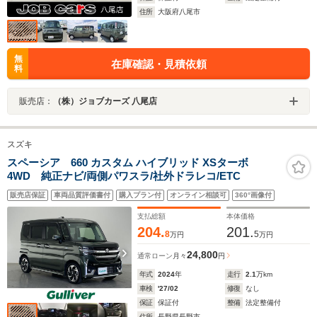
住所
大阪府八尾市
無
在庫確認・見積依頼
料
販売店：
（株）ジョブカーズ 八尾店
スズキ
スペーシア 660 カスタム ハイブリッド XSターボ
4WD 純正ナビ/両側パワスラ/社外ドラレコ/ETC
販売店保証
車両品質評価書付
購入プラン付
オンライン相談可
360°画像付
支払総額
本体価格
204.
201.
8
5
万円
万円
24,800
通常ローン
月々
円
年式
2024
年
走行
2.1
万km
車検
'27/02
修復
なし
保証
保証付
整備
法定整備付
住所
長野県長野市