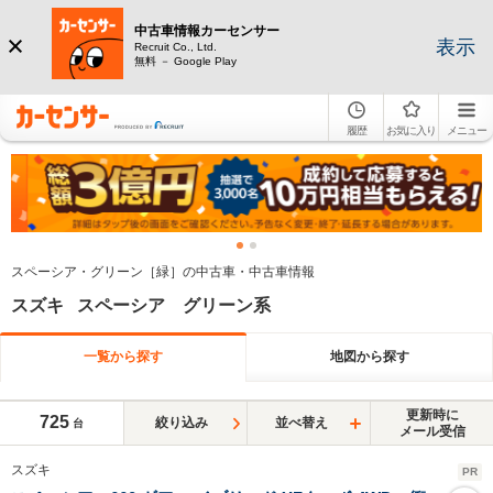
中古車情報カーセンサー
表示
Recruit Co., Ltd.
無料 － Google Play
履歴
お気に入り
メニュー
スペーシア・グリーン［緑］の中古車・中古車情報
スズキ スペーシア グリーン系
一覧から探す
地図から探す
更新時に
725
絞り込み
並べ替え
台
メール受信
スズキ
PR