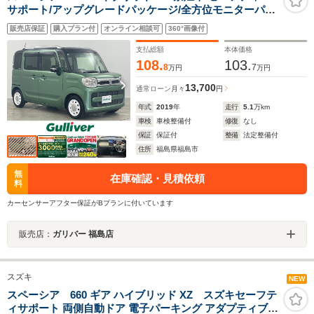
サポート/アップグレードパッケージ/全方位モニターパッ
ケージ/社外ナビ/フルセグTV・DVD・CD・BT・USB/両
販売店保証
購入プラン付
オンライン相談可
360°画像付
側パワースライドドア/オートライト/運転席シートヒータ
ー
支払総額
本体価格
108.
103.
8
7
万円
万円
13,700
通常ローン
月々
円
年式
2019
年
走行
5.1
万km
車検
車検整備付
修復
なし
保証
保証付
整備
法定整備付
住所
福島県福島市
無
在庫確認・見積依頼
料
カーセンサーアフター保証がBプランに付いています
販売店：
ガリバー 福島店
スズキ
NEW
スペーシア 660 ギア ハイブリッド XZ スズキセーフテ
ィサポート 両側自動ドア 電子パーキング アダプティブク