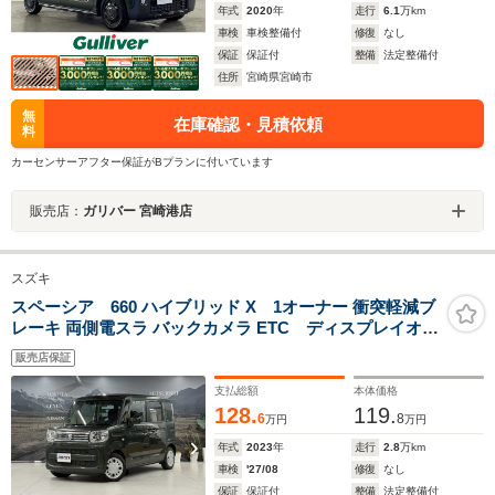
年式
2020
年
走行
6.1
万km
車検
車検整備付
修復
なし
保証
保証付
整備
法定整備付
住所
宮崎県宮崎市
無
在庫確認・見積依頼
料
カーセンサーアフター保証がBプランに付いています
販売店：
ガリバー 宮崎港店
スズキ
スペーシア 660 ハイブリッド X 1オーナー 衝突軽減ブ
レーキ 両側電スラ バックカメラ ETC ディスプレイオー
ディオ Bluetooth シートヒーター 障害物センサー エ
販売店保証
ンジンプッシュスタート インテリキー AUTOライト
保証書 取扱説明書
支払総額
本体価格
128.
119.
6
8
万円
万円
年式
2023
年
走行
2.8
万km
車検
'27/08
修復
なし
保証
保証付
整備
法定整備付