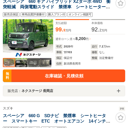
スペーシア 660 ギア ハイブリッド XZターボ 4WD 衝
突軽減 両側電動スライド 禁煙車 シートヒーター
オートエアコン HUD パドルシフト クルコン スマ
販売店保証
車両品質評価書付
購入プラン付
オンライン相談可
ートキー 盗難防止装置 アイドリングストップ 電動
格納ミラー プライバシーガラス
支払総額
本体価格
99.
92.
9
2
万円
万円
8,200
通常ローン
月々
円
年式
2020
年
走行
7.2
万km
車検
'27/03
修復
なし
保証
保証付
整備
法定整備付
住所
新潟県長岡市
無
在庫確認・見積依頼
料
販売店：
ネクステージ 長岡店
スズキ
PR
スペーシア 660 G SDナビ 禁煙車 シートヒータ
ー スマートキー ETC オートエアコン 14インチア
ルミ アイドリングストップ 両側スライド アームレ