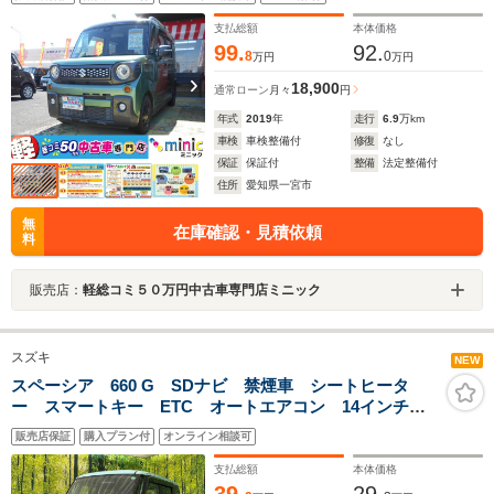
シュスタート ベンチシート LEDヘッドライト 純正アルミ
ルーフレール
支払総額
本体価格
99.
92.
8
0
万円
万円
18,900
通常ローン
月々
円
年式
2019
年
走行
6.9
万km
車検
車検整備付
修復
なし
保証
保証付
整備
法定整備付
住所
愛知県一宮市
無
在庫確認・見積依頼
料
販売店：
軽総コミ５０万円中古車専門店ミニック
スズキ
NEW
スペーシア 660 G SDナビ 禁煙車 シートヒータ
ー スマートキー ETC オートエアコン 14インチア
ルミ アイドリングストップ 両側スライド アームレ
販売店保証
購入プラン付
オンライン相談可
スト 電動格納ミラー
支払総額
本体価格