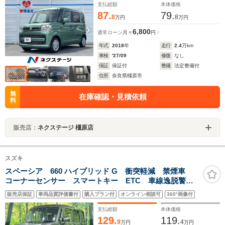
支払総額
本体価格
87.
79.
8
8
万円
万円
6,800
通常ローン
月々
円
年式
2018
年
走行
2.4
万km
車検
'27/09
修復
なし
保証
保証付
整備
法定整備付
住所
奈良県橿原市
無
在庫確認・見積依頼
料
販売店：
ネクステージ 橿原店
スズキ
スペーシア 660 ハイブリッド G 衝突軽減 禁煙車
コーナーセンサー スマートキー ETC 車線逸脱警
報 オートライト オートエアコン
販売店保証
車両品質評価書付
購入プラン付
オンライン相談可
360°画像付
支払総額
本体価格
129.
119.
9
4
万円
万円