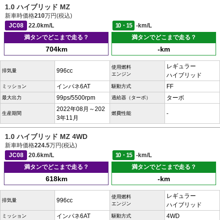
1.0 ハイブリッド MZ
新車時価格
210
万円(税込)
JC08
22.0km/L
10・15
-km/L
満タンでどこまで走る？
満タンでどこまで走る？
704km
-km
レギュラー
使用燃料
996cc
排気量
エンジン
ハイブリッド
インパネ6AT
FF
ミッション
駆動方式
99ps/5500rpm
ターボ
最大出力
過給器（ターボ）
2022年08月～202
-
生産期間
燃費性能
3年11月
1.0 ハイブリッド MZ 4WD
新車時価格
224.5
万円(税込)
JC08
20.6km/L
10・15
-km/L
満タンでどこまで走る？
満タンでどこまで走る？
618km
-km
レギュラー
使用燃料
996cc
排気量
エンジン
ハイブリッド
インパネ6AT
4WD
ミッション
駆動方式