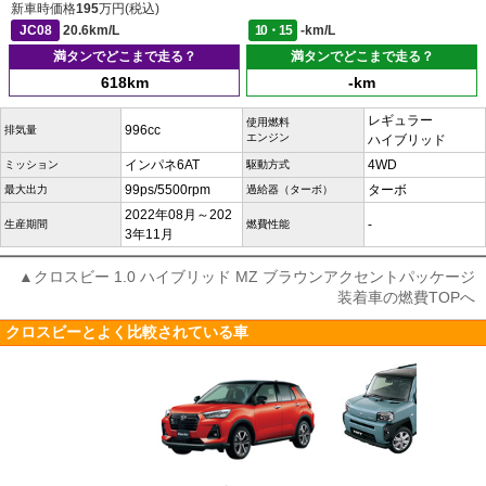
新車時価格
195
万円(税込)
JC08
20.6km/L
10・15
-km/L
満タンでどこまで走る？
満タンでどこまで走る？
618km
-km
レギュラー
使用燃料
996cc
排気量
エンジン
ハイブリッド
インパネ6AT
4WD
ミッション
駆動方式
99ps/5500rpm
ターボ
最大出力
過給器（ターボ）
2022年08月～202
-
生産期間
燃費性能
3年11月
▲クロスビー 1.0 ハイブリッド MZ ブラウンアクセントパッケージ
装着車の燃費TOPへ
クロスビーとよく比較されている車