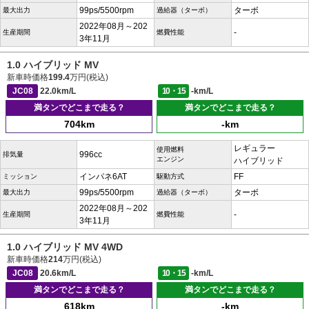
99ps/5500rpm
ターボ
最大出力
過給器（ターボ）
2022年08月～202
-
生産期間
燃費性能
3年11月
1.0 ハイブリッド MV
新車時価格
199.4
万円(税込)
JC08
22.0km/L
10・15
-km/L
満タンでどこまで走る？
満タンでどこまで走る？
704km
-km
レギュラー
使用燃料
996cc
排気量
エンジン
ハイブリッド
インパネ6AT
FF
ミッション
駆動方式
99ps/5500rpm
ターボ
最大出力
過給器（ターボ）
2022年08月～202
-
生産期間
燃費性能
3年11月
1.0 ハイブリッド MV 4WD
新車時価格
214
万円(税込)
JC08
20.6km/L
10・15
-km/L
満タンでどこまで走る？
満タンでどこまで走る？
618km
-km