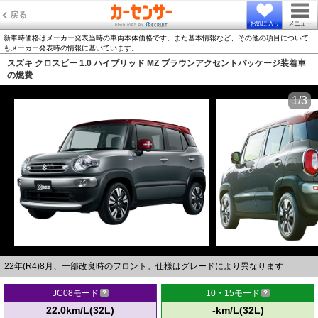
戻る
お気に入り
メニュー
新車時価格はメーカー発表当時の車両本体価格です。また基本情報など、その他の項目について
もメーカー発表時の情報に基いています。
スズキ クロスビー 1.0 ハイブリッド MZ ブラウンアクセントパッケージ装着車
の燃費
1/3
22年(R4)8月、一部改良時のフロント。仕様はグレードにより異なります
JC08モード
10・15モード
22.0km/L(32L)
-km/L(32L)