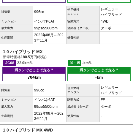
レギュラー
使用燃料
996cc
排気量
エンジン
ハイブリッド
インパネ6AT
4WD
ミッション
駆動方式
99ps/5500rpm
ターボ
最大出力
過給器（ターボ）
2022年08月～202
-
生産期間
燃費性能
3年11月
1.0 ハイブリッド MX
新車時価格
180.5
万円(税込)
JC08
22.0km/L
10・15
-km/L
満タンでどこまで走る？
満タンでどこまで走る？
704km
-km
レギュラー
使用燃料
996cc
排気量
エンジン
ハイブリッド
インパネ6AT
FF
ミッション
駆動方式
99ps/5500rpm
ターボ
最大出力
過給器（ターボ）
2022年08月～202
-
生産期間
燃費性能
3年11月
1.0 ハイブリッド MX 4WD