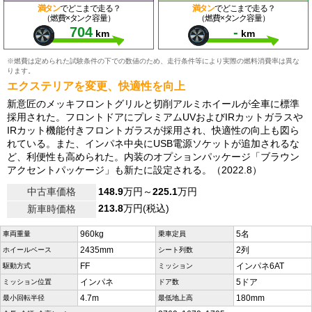
満タン
でどこまで走る？
満タン
でどこまで走る？
（燃費×タンク容量）
（燃費×タンク容量）
704
-
km
km
※燃費は定められた試験条件の下での数値のため、走行条件等により実際の燃料消費率は異な
ります。
エクステリアを変更、快適性を向上
新意匠のメッキフロントグリルと切削アルミホイールが全車に標準
採用された。フロントドアにプレミアムUVおよびIRカットガラスや
IRカット機能付きフロントガラスが採用され、快適性の向上も図ら
れている。また、インパネ中央にUSB電源ソケットが追加されるな
ど、利便性も高められた。内装のオプションパッケージ「ブラウン
アクセントパッケージ」も新たに設定される。（2022.8）
中古車価格
148.9
万円～
225.1
万円
213.8
万円(税込)
新車時価格
960kg
5名
車両重量
乗車定員
2435mm
2列
ホイールベース
シート列数
FF
インパネ6AT
駆動方式
ミッション
インパネ
5ドア
ミッション位置
ドア数
4.7m
180mm
最小回転半径
最低地上高