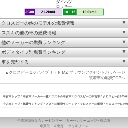
ダイハツ
ロッキー
JC08
21.2km/L
10・15
10.0km/L
クロスビーの他のモデルの燃費情報
スズキの他の車の燃費情報
他のメーカーの燃費ランキング
ボディタイプ別燃費ランキング
車を売却する
▲クロスビー 1.0 ハイブリッド MZ ブラウンアクセントパッケージ
装着車の燃費TOPへ
中古車トップ
中古車メーカー一覧
スズキの中古車
クロスビーの中古車
クロスビー(22年08
中古車トップ
燃費ランキング
スズキの燃費ランキング
クロスビーの燃費
クロスビー(22年
中古車情報ならカーセンサー
カーセンサーエッジ・輸入車
車買取・車査定
中古車リース