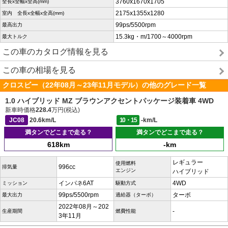
3760x1670x1705
全長x全幅x全高(mm)
2175x1355x1280
室内 全長x全幅x全高(mm)
99ps/5500rpm
最高出力
15.3kg・m/1700～4000rpm
最大トルク
この車のカタログ情報を見る
この車の相場を見る
クロスビー（22年08月～23年11月モデル）の他のグレード一覧
1.0 ハイブリッド MZ ブラウンアクセントパッケージ装着車 4WD
新車時価格
228.4
万円(税込)
JC08
20.6km/L
10・15
-km/L
満タンでどこまで走る？
満タンでどこまで走る？
618km
-km
レギュラー
使用燃料
996cc
排気量
エンジン
ハイブリッド
インパネ6AT
4WD
ミッション
駆動方式
99ps/5500rpm
ターボ
最大出力
過給器（ターボ）
2022年08月～202
-
生産期間
燃費性能
3年11月