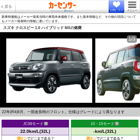
戻る
お気に入り
メニュー
新車時価格はメーカー発表当時の車両本体価格です。また基本情報など、その他の項目について
もメーカー発表時の情報に基いています。
スズキ クロスビー 1.0 ハイブリッド MXの燃費
1/3
22年(R4)8月、一部改良時のフロント。仕様はグレードにより異なります
JC08モード
10・15モード
22.0km/L(32L)
-km/L(32L)
満タン
でどこまで走る？
満タン
でどこまで走る？