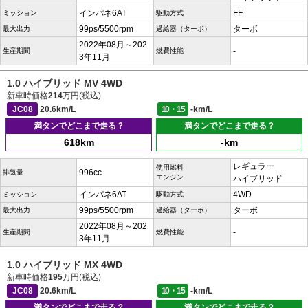
インパネ6AT
FF
ミッション
駆動方式
99ps/5500rpm
ターボ
最大出力
過給器（ターボ）
2022年08月～202
-
生産期間
燃費性能
3年11月
1.0 ハイブリッド MV 4WD
新車時価格
214
万円(税込)
JC08
20.6km/L
10・15
-km/L
満タンでどこまで走る？
満タンでどこまで走る？
618km
-km
レギュラー
使用燃料
996cc
排気量
エンジン
ハイブリッド
インパネ6AT
4WD
ミッション
駆動方式
99ps/5500rpm
ターボ
最大出力
過給器（ターボ）
2022年08月～202
-
生産期間
燃費性能
3年11月
1.0 ハイブリッド MX 4WD
新車時価格
195
万円(税込)
JC08
20.6km/L
10・15
-km/L
満タンでどこまで走る？
満タンでどこまで走る？