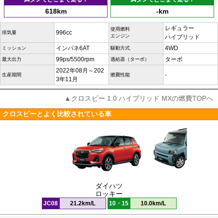
618km
-km
レギュラー
使用燃料
996cc
排気量
エンジン
ハイブリッド
インパネ6AT
4WD
ミッション
駆動方式
99ps/5500rpm
ターボ
最大出力
過給器（ターボ）
2022年08月～202
-
生産期間
燃費性能
3年11月
▲クロスビー 1.0 ハイブリッド MXの燃費TOPへ
クロスビーとよく比較されている車
ダイハツ
ロッキー
JC08
21.2km/L
10・15
10.0km/L