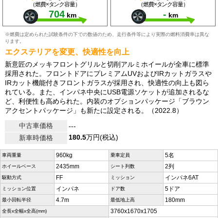
（燃費×タンク容量）
（燃費×タンク容量）
704
-
km
km
※燃費は定められた試験条件の下での数値のため、走行条件等により実際の燃料消費率は異な
ります。
エクステリアを変更、快適性を向上
新意匠のメッキフロントグリルと切削アルミホイールが全車に標準
採用された。フロントドアにプレミアムUVおよびIRカットガラスや
IRカット機能付きフロントガラスが採用され、快適性の向上も図ら
れている。また、インパネ中央にUSB電源ソケットが追加されるな
ど、利便性も高められた。内装のオプションパッケージ「ブラウン
アクセントパッケージ」も新たに設定される。（2022.8）
中古車価格
---
180.5
万円(税込)
新車時価格
960kg
5名
車両重量
乗車定員
2435mm
2列
ホイールベース
シート列数
FF
インパネ6AT
駆動方式
ミッション
インパネ
5ドア
ミッション位置
ドア数
4.7m
180mm
最小回転半径
最低地上高
3760x1670x1705
全長x全幅x全高(mm)