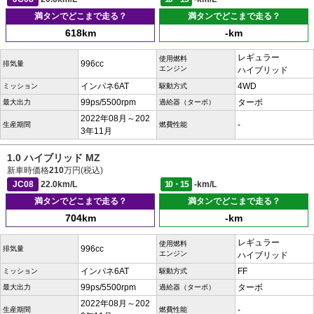
満タンでどこまで走る？
満タンでどこまで走る？
618km
-km
レギュラー
使用燃料
996cc
排気量
エンジン
ハイブリッド
インパネ6AT
4WD
ミッション
駆動方式
99ps/5500rpm
ターボ
最大出力
過給器（ターボ）
2022年08月～202
-
生産期間
燃費性能
3年11月
1.0 ハイブリッド MZ
新車時価格
210
万円(税込)
JC08
22.0km/L
10・15
-km/L
満タンでどこまで走る？
満タンでどこまで走る？
704km
-km
レギュラー
使用燃料
996cc
排気量
エンジン
ハイブリッド
インパネ6AT
FF
ミッション
駆動方式
99ps/5500rpm
ターボ
最大出力
過給器（ターボ）
2022年08月～202
-
生産期間
燃費性能