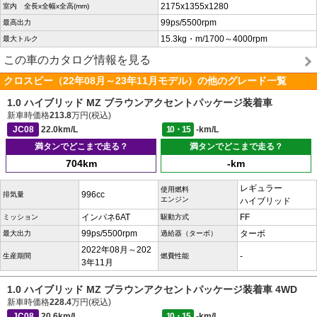
2175x1355x1280
室内 全長x全幅x全高(mm)
99ps/5500rpm
最高出力
15.3kg・m/1700～4000rpm
最大トルク
この車のカタログ情報を見る
クロスビー（22年08月～23年11月モデル）の他のグレード一覧
1.0 ハイブリッド MZ ブラウンアクセントパッケージ装着車
新車時価格
213.8
万円(税込)
JC08
22.0km/L
10・15
-km/L
満タンでどこまで走る？
満タンでどこまで走る？
704km
-km
レギュラー
使用燃料
996cc
排気量
エンジン
ハイブリッド
インパネ6AT
FF
ミッション
駆動方式
99ps/5500rpm
ターボ
最大出力
過給器（ターボ）
2022年08月～202
-
生産期間
燃費性能
3年11月
1.0 ハイブリッド MZ ブラウンアクセントパッケージ装着車 4WD
新車時価格
228.4
万円(税込)
JC08
20.6km/L
10・15
-km/L