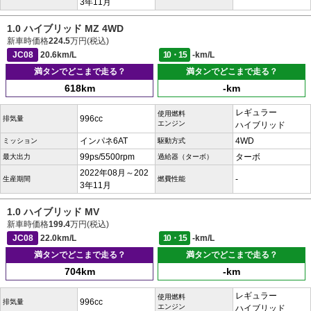
3年11月
1.0 ハイブリッド MZ 4WD
新車時価格
224.5
万円(税込)
JC08
20.6km/L
10・15
-km/L
満タンでどこまで走る？
満タンでどこまで走る？
618km
-km
レギュラー
使用燃料
996cc
排気量
エンジン
ハイブリッド
インパネ6AT
4WD
ミッション
駆動方式
99ps/5500rpm
ターボ
最大出力
過給器（ターボ）
2022年08月～202
-
生産期間
燃費性能
3年11月
1.0 ハイブリッド MV
新車時価格
199.4
万円(税込)
JC08
22.0km/L
10・15
-km/L
満タンでどこまで走る？
満タンでどこまで走る？
704km
-km
レギュラー
使用燃料
996cc
排気量
エンジン
ハイブリッド