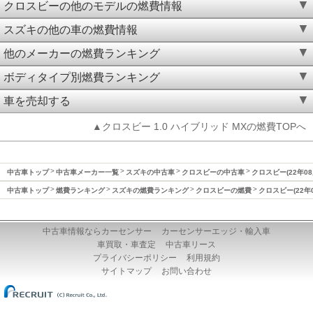
クロスビーの他のモデルの燃費情報
スズキの他の車の燃費情報
他のメーカーの燃費ランキング
ボディタイプ別燃費ランキング
車を売却する
▲クロスビー 1.0 ハイブリッド MXの燃費TOPへ
中古車トップ
中古車メーカー一覧
スズキの中古車
クロスビーの中古車
クロスビー(22年08
中古車トップ
燃費ランキング
スズキの燃費ランキング
クロスビーの燃費
クロスビー(22年
中古車情報ならカーセンサー
カーセンサーエッジ・輸入車
車買取・車査定
中古車リース
プライバシーポリシー
利用規約
サイトマップ
お問い合わせ