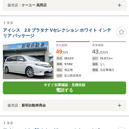
販売店：
ケーユー 高岡店
トヨタ
アイシス 2.0 プラタナ Vセレクション ホワイト インテ
リア パッケージ
支払総額
本体価格
49
43.
0
万円
万円
年式
2012
年
走行
10.9
万km
車検
'27/02
修復
なし
保証
保証無
整備
法定整備付
住所
富山県高岡市
今すぐ在庫確認・見積依頼
電話する
販売店：
新明自動車商会
トヨタ