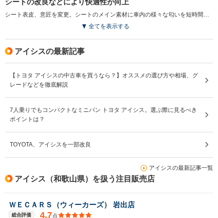
シートの改良などにより快適性が向上
シート表皮、意匠を変更。シートのメイン素材に車内の様々な匂いを短時間で吸収、分解する消臭機能が採用された。また、オート格納、リバース連動機能付電動格納式リモコンドアミラーや赤外線カット機能付スーパーUVカットガラス（フロントドア）の設定など、快適性、利便性が高められた（2016.4）
全てを表示する
アイシスの最新記事
【トヨタ アイシスの中古車を買うなら？】オススメの選び方や相場、グ
レードなどを徹底解説
7人乗りでもコンパクトなミニバン トヨタ アイシス。選ぶ際に見るべき
ポイントは？
TOYOTA、アイシスを一部改良
アイシスの最新記事一覧
アイシス（和歌山県）を扱う注目販売店
ＷＥＣＡＲＳ（ウィーカーズ） 岩出店
4.7
総合評価
点