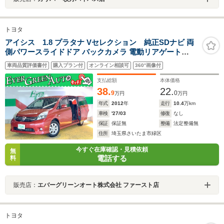
トヨタ
アイシス 1.8 プラタナ Vセレクション 純正SDナビ 両
側パワースライドドア バックカメラ 電動リアゲート
Bluetooth スマートキー プッシュスタート ETC HID フォ
車両品質評価書付
購入プラン付
オンライン相談可
360°画像付
グ 純正フルエアロ 純正15インチAW 革巻ステア ミラーウ
インカー フルセグTV DVD再生 CD
支払総額
本体価格
38.
22.
9
0
万円
万円
年式
2012
年
走行
10.4
万km
車検
'27/03
修復
なし
保証
保証無
整備
法定整備無
住所
埼玉県さいたま市緑区
今すぐ在庫確認・見積依頼
無
電話する
料
販売店：
エバーグリーンオート株式会社 ファースト店
トヨタ