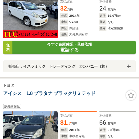
支払総額
本体価格
32
24.
0
万円
万円
年式
2014
年
走行
16.6
万km
車検
'27/05
修復
なし
保証
保証無
整備
法定整備無
住所
大分県別府市
今すぐ在庫確認・見積依頼
無
電話する
料
販売店：
イスラミック トレーディング カンパニー（株）
トヨタ
アイシス 1.8 プラタナ ブラックリミテッド
販売店保証
支払総額
本体価格
81.
66.
7
8
万円
万円
年式
2011
年
走行
6.8
万km
車検
車検整備無
修復
なし