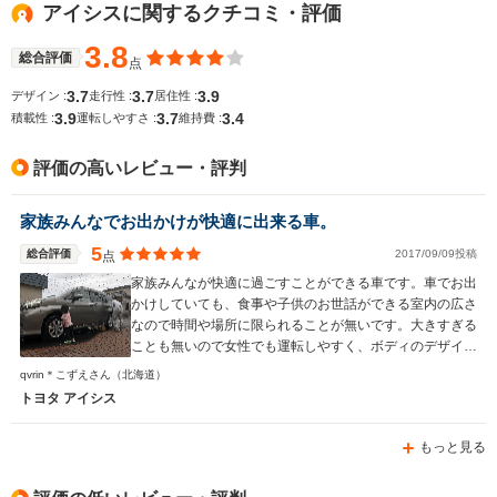
アイシスに関するクチコミ・評価
WLTCモード
-
-
-
燃費
3.8
総合評価
点
3.7
3.7
3.9
デザイン :
走行性 :
居住性 :
3.9
3.7
3.4
積載性 :
運転しやすさ :
維持費 :
排気量
1797～1986cc
1495cc
1997～19
評価の高いレビュー・評判
駆動方式
FF、4WD
FF、4WD
FF、4WD
家族みんなでお出かけが快適に出来る車。
5
総合評価
2017/09/09投稿
点
家族みんなが快適に過ごすことができる車です。車でお出
かけしていても、食事や子供のお世話ができる室内の広さ
なので時間や場所に限られることが無いです。大きすぎる
ことも無いので女性でも運転しやすく、ボディのデザイン
はカッコいいので男性にも向いている車だと思います。
qvrin＊こずえさん
（北海道）
チャイルドシートを二つ付けても、頑張れば真ん中に大人
トヨタ アイシス
が座ることができます。子供も退屈することなく、ぐずっ
てもすぐに対処できるので長旅でも安心です。
もっと見る