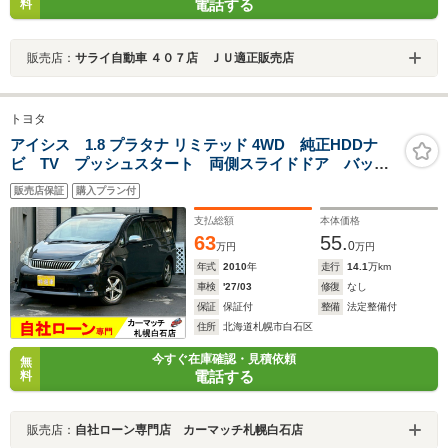
電話する
料
販売店：
サライ自動車 ４０７店 ＪＵ適正販売店
トヨタ
アイシス 1.8 プラタナ リミテッド 4WD 純正HDDナ
ビ TV プッシュスタート 両側スライドドア バック
カメラ ETC 社外エンスタ 前後ドラレコ スタット
販売店保証
購入プラン付
レス付き
支払総額
本体価格
63
55.
0
万円
万円
年式
2010
年
走行
14.1
万km
車検
'27/03
修復
なし
保証
保証付
整備
法定整備付
住所
北海道札幌市白石区
今すぐ在庫確認・見積依頼
無
電話する
料
販売店：
自社ローン専門店 カーマッチ札幌白石店