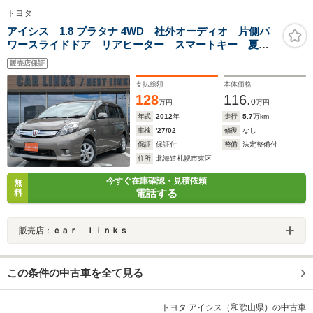
トヨタ
アイシス 1.8 プラタナ 4WD 社外オーディオ 片側パ
ワースライドドア リアヒーター スマートキー 夏冬
タイヤ
販売店保証
支払総額
本体価格
128
116.
0
万円
万円
年式
2012
年
走行
5.7
万km
車検
'27/02
修復
なし
保証
保証付
整備
法定整備付
住所
北海道札幌市東区
今すぐ在庫確認・見積依頼
無
電話する
料
販売店：
ｃａｒ ｌｉｎｋｓ
この条件の中古車を全て見る
トヨタ アイシス（和歌山県）の中古車