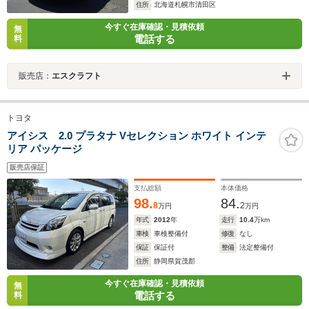
住所
北海道札幌市清田区
今すぐ在庫確認・見積依頼
無
電話する
料
販売店：
エスクラフト
トヨタ
アイシス 2.0 プラタナ Vセレクション ホワイト インテ
リア パッケージ
販売店保証
支払総額
本体価格
98.
84.
8
2
万円
万円
年式
2012
年
走行
10.4
万km
車検
車検整備付
修復
なし
保証
保証付
整備
法定整備付
住所
静岡県賀茂郡
今すぐ在庫確認・見積依頼
無
電話する
料