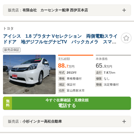
販売店：
有限会社 カーセンター船津 西伊豆本店
トヨタ
アイシス 1.8 プラタナ Vセレクション 両側電動スライ
ドドア 地デジフルセグナビTV バックカメラ スマー
トキー プッシュスタート HIDヘッドランプ フォグラ
販売店保証
ンプ 7人乗り 15インチアルミ 後席モニター
支払総額
本体価格
88.
65.
7
9
万円
万円
年式
2013
年
走行
7.8
万km
車検
車検整備付
修復
なし
保証
保証付
整備
法定整備付
住所
富山県射水市
今すぐ在庫確認・見積依頼
無
電話する
料
販売店：
小杉インター高松自動車