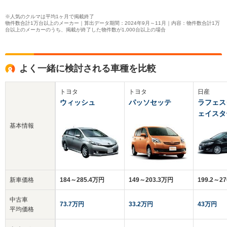
※人気のクルマは平均1ヶ月で掲載終了
物件数合計1万台以上のメーカー｜算出データ期間：2024年9月～11月｜内容：物件数合計1万
台以上のメーカーのうち、掲載が終了した物件数が1,000台以上の場合
よく一緒に検討される車種を比較
トヨタ
トヨタ
日産
ウィッシュ
パッソセッテ
ラフェス
ェイスタ
基本情報
新車価格
184～285.4万円
149～203.3万円
199.2～2
中古車
73.7万円
33.2万円
43万円
平均価格