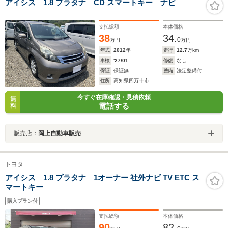
アイシス 1.8 プラタナ CD スマートキー ナビ
支払総額
本体価格
38
34.
0
万円
万円
年式
2012
年
走行
12.7
万km
車検
'27/01
修復
なし
保証
保証無
整備
法定整備付
住所
高知県四万十市
今すぐ在庫確認・見積依頼
無
電話する
料
販売店：
岡上自動車販売
トヨタ
アイシス 1.8 プラタナ 1オーナー 社外ナビ TV ETC ス
マートキー
購入プラン付
支払総額
本体価格
90
82.