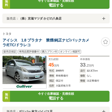
今すぐ在庫確認・見積依頼
無
電話する
料
販売店：
（株）京滋マツダ かどの八条店
トヨタ
アイシス 1.8 プラタナ 禁煙/純正ナビ/バックカメ
ラ/ETC/ドラレコ
販売店保証
車両品質評価書付
購入プラン付
オンライン相談可
支払総額
本体価格
45
33.
2
万円
万円
年式
2005
年
走行
12.3
万km
車検
車検整備付
修復
なし
保証
保証付
整備
法定整備付
住所
大阪府枚方市
今すぐ在庫確認・見積依頼
無
電話する
料
販売店：
ガリバー 枚方バイパス店