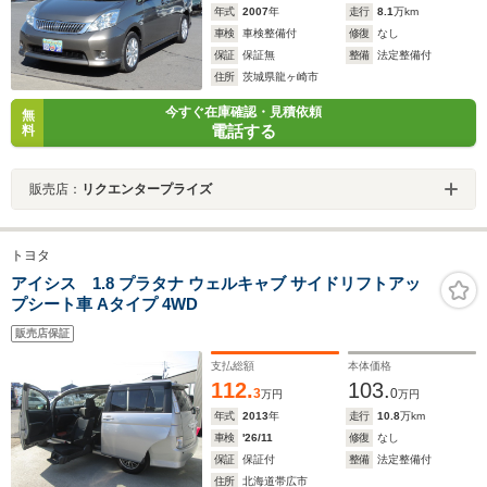
年式
2007
年
走行
8.1
万km
車検
車検整備付
修復
なし
保証
保証無
整備
法定整備付
住所
茨城県龍ヶ崎市
今すぐ在庫確認・見積依頼
無
電話する
料
販売店：
リクエンタープライズ
トヨタ
アイシス 1.8 プラタナ ウェルキャブ サイドリフトアッ
プシート車 Aタイプ 4WD
販売店保証
支払総額
本体価格
112.
103.
3
0
万円
万円
年式
2013
年
走行
10.8
万km
車検
'26/11
修復
なし
保証
保証付
整備
法定整備付
住所
北海道帯広市