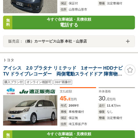
保証
保証付
整備
法定整備付
住所
山形県山形市
今すぐ在庫確認・見積依頼
無
電話する
料
販売店：
（株）カーサービス山形 本社・山形店
トヨタ
アイシス 2.0 プラタナ リミテッド 1オーナー HDDナビ
TV ドライブレコーダー 両側電動スライドドア 障害物セ
ンサー ETC 禁煙 スマートキー
購入プラン付
オンライン相談可
360°画像付
支払総額
本体価格
45.
30.
8
0
万円
万円
年式
2009
年
走行
11.6
万km
車検
車検整備付
修復
なし
保証
保証無
整備
法定整備付
住所
埼玉県坂戸市
今すぐ在庫確認・見積依頼
無