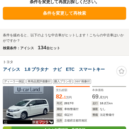
条件を変更して再度お探しください。
条件を変更して再検索
条件を緩めると、以下のような中古車がヒットします！こちらの中古車はいか
がですか？
134
検索条件：アイシス
台ヒット
トヨタ
アイシス 1.8 プラタナ ナビ ETC スマートキー
ディーラー保証
車両品質評価書付
購入プラン付
360°画像付
支払総額
本体価格
82.
69.
1
8
万円
万円
年式
2017
年
走行
10.2
万km
車検
車検整備付
修復
なし
保証
保証付
整備
法定整備付
住所
京都府京都市南区