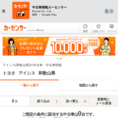
中古車情報カーセンサー
表示
Recruit Co., Ltd.
無料 － Google Play
履歴
お気に入り
メニュー
アイシス(和歌山県)の中古車・中古車情報
トヨタ アイシス 和歌山県
一覧から探す
地図から探す
更新時に
0
絞り込み
並べ替え
台
メール受信
0
ご指定の条件に該当する中古車は
台です。