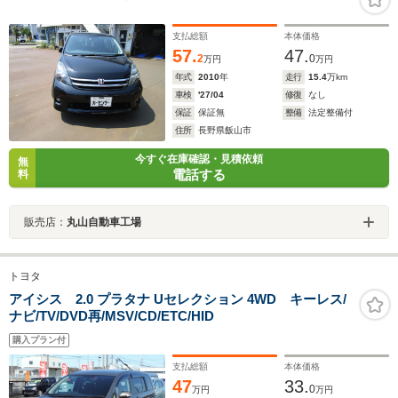
支払総額
本体価格
57.
47.
2
0
万円
万円
年式
2010
年
走行
15.4
万km
車検
'27/04
修復
なし
保証
保証無
整備
法定整備付
住所
長野県飯山市
今すぐ在庫確認・見積依頼
無
電話する
料
販売店：
丸山自動車工場
トヨタ
アイシス 2.0 プラタナ Uセレクション 4WD キーレス/
ナビ/TV/DVD再/MSV/CD/ETC/HID
購入プラン付
支払総額
本体価格
47
33.
0
万円
万円