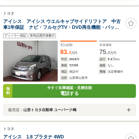
トヨタ
アイシス アイシス ウエルキャブサイドリフトア 中古
車1年保証 ナビ・フルセグTV・DVD再生機能・バック
カメラ ワンオーナー 寒冷地仕様 ETC
ディーラー保証
車両品質評価書付
支払総額
本体価格
83.
75.
3
0
万円
万円
年式
2016
年
走行
5.4
万km
車検
'27/09
修復
なし
保証
保証付
整備
法定整備付
住所
山形県山形市
今すぐ在庫確認・見積依頼
無
電話する
料
販売店：
山形トヨタ自動車 ユーパーク嶋
トヨタ
アイシス 1.8 プラタナ 4WD