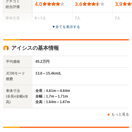
クチコミ
4.0
3.6
3.9
総合評価
乗車定員
6～7人
7人
7人
▼
全てを表示する
ドア数
5ドア
5ドア
5ドア
全高
全高
全高
アイシスの基本情報
1.59m～1.6m
1.62m
1.62m
平均価格
45.2万円
全幅
全幅
全
JC08モード
13.6～15.4km/L
サイズ
1.7m～1.76m
1.7m
1.
燃費
全長
全長
(全長x全幅x全高)
4.59m～4.62m
4.18m～4.2m
4.62m
車体寸法
全長：4.61m～4.64m
(全長x全幅x全
全幅：1.7m～1.71m
高)
全高：1.64m～1.67m
ホイールベース
ホイールベース
ホイー
-m
-m
もっと見る