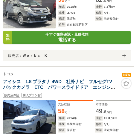
0
万円
万円
年式
2014
年
走行
6.3
万km
車検
'27/08
修復
なし
保証
保証無
整備
法定整備付
住所
東京都江戸川区
今すぐ在庫確認・見積依頼
無
電話する
料
販売店：
Ｗｏｒｋｓ Ｋ
トヨタ
NEW
アイシス 1.8 プラタナ 4WD 社外ナビ フルセグTV
バックカメラ ETC パワースライドドア エンジンス
ターター 夏冬タイヤ
販売店保証
購入プラン付
支払総額
本体価格
58
49.
8
万円
万円
年式
2014
年
走行
10.3
万km
車検
車検整備付
修復
なし
保証
保証付
整備
法定整備付