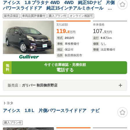
アイシス 1.8 プラタナ 4WD 4WD 純正SDナビ 片側
パワースライドドア 純正15インチアルミホイール ド
アバイザー 電動格納ミラー 全席オートパワーウィン
販売店保証
車両品質評価書付
購入プラン付
オンライン相談可
ドウ スマートキー ETC
支払総額
本体価格
119.
107.
8
9
万円
万円
年式
2013
年
走行
9.8
万km
車検
車検整備付
修復
なし
保証
保証付
整備
法定整備付
住所
秋田県秋田市
今すぐ在庫確認・見積依頼
無
電話する
料
販売店：
ガリバー 秋田御所野店
トヨタ
アイシス 1.8 L 片側パワースライドドア ナビ
購入プラン付