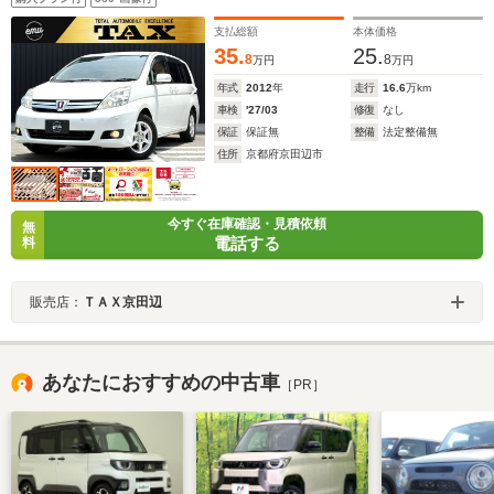
前後コーナーセンサー HIDヘッドランプ 社外15AW
支払総額
本体価格
35.
25.
8
8
万円
万円
年式
2012
年
走行
16.6
万km
車検
'27/03
修復
なし
保証
保証無
整備
法定整備無
住所
京都府京田辺市
今すぐ在庫確認・見積依頼
無
電話する
料
販売店：
ＴＡＸ京田辺
あなたにおすすめの中古車
［PR］