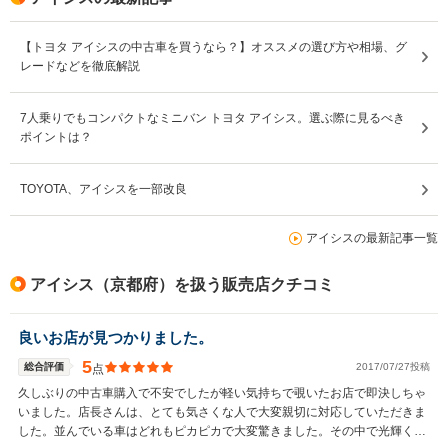
【トヨタ アイシスの中古車を買うなら？】オススメの選び方や相場、グ
レードなどを徹底解説
7人乗りでもコンパクトなミニバン トヨタ アイシス。選ぶ際に見るべき
ポイントは？
TOYOTA、アイシスを一部改良
アイシスの最新記事一覧
アイシス（京都府）を扱う販売店クチコミ
良いお店が見つかりました。
5
総合評価
2017/07/27投稿
点
久しぶりの中古車購入で不安でしたが軽い気持ちで覗いたお店で即決しちゃ
いました。店長さんは、とても気さくな人で大変親切に対応していただきま
した。並んでいる車はどれもピカピカで大変驚きました。その中で光輝くア