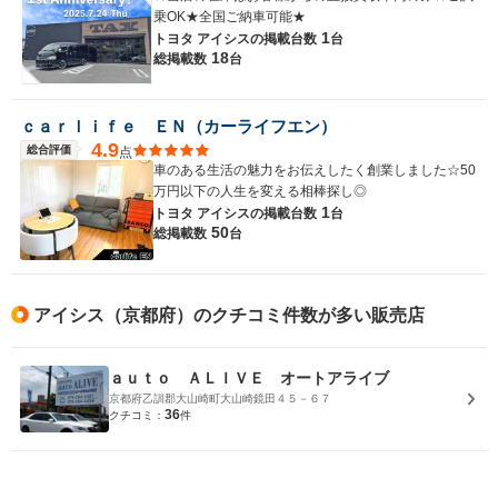
乗OK★全国ご納車可能★
1
トヨタ アイシスの
掲載台数
台
18
総掲載数
台
ｃａｒｌｉｆｅ ＥＮ（カーライフエン）
4.9
総合評価
点
車のある生活の魅力をお伝えしたく創業しました☆50
万円以下の人生を変える相棒探し◎
1
トヨタ アイシスの
掲載台数
台
50
総掲載数
台
アイシス（京都府）のクチコミ件数が多い販売店
ａｕｔｏ ＡＬＩＶＥ オートアライブ
京都府乙訓郡大山崎町大山崎鏡田４５－６７
36
クチコミ：
件