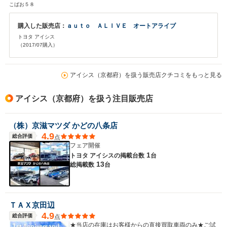
イシスに一目惚れしました。価格も非常に安く大満足です。大切に乗り続け
こばお５８
たいと思います。 ありがとうございました。
購入した販売店：
ａｕｔｏ ＡＬＩＶＥ オートアライブ
トヨタ アイシス
（2017/07購入）
アイシス（京都府）を扱う販売店クチコミをもっと見る
アイシス（京都府）を扱う注目販売店
（株）京滋マツダ かどの八条店
4.9
総合評価
点
フェア開催
1
トヨタ アイシスの
掲載台数
台
13
総掲載数
台
ＴＡＸ京田辺
4.9
総合評価
点
★当店の在庫はお客様からの直接買取車両のみ★ご試