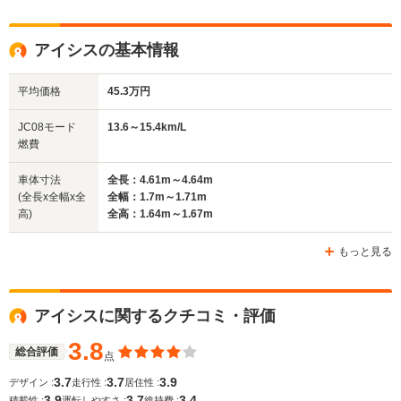
全高
全高
全高
アイシスの基本情報
1.59m～1.6m
1.62m
1.62m
平均価格
45.3万円
全幅
全幅
全
JC08モード
13.6～15.4km/L
サイズ
1.7m～1.76m
1.7m
1.
燃費
全長
全長
(全長x全幅x全高)
4.59m～4.62m
4.18m～4.2m
4.62m
車体寸法
全長：4.61m～4.64m
(全長x全幅x全
全幅：1.7m～1.71m
高)
全高：1.64m～1.67m
ホイールベース
ホイールベース
ホイー
-m
-m
もっと見る
アイシスに関するクチコミ・評価
WLTCモード
-
-
-
燃費
3.8
総合評価
点
3.7
3.7
3.9
デザイン :
走行性 :
居住性 :
3.9
3.7
3.4
積載性 :
運転しやすさ :
維持費 :