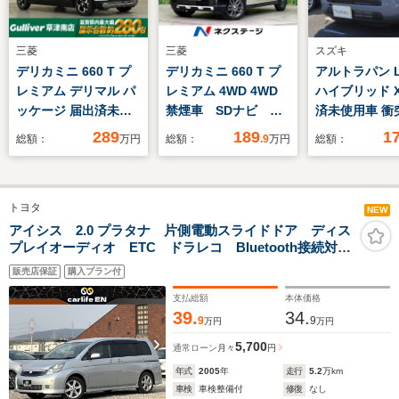
三菱
三菱
スズキ
デリカミニ 660 T プ
デリカミニ 660 T プ
アルトラパン LC
レミアム デリマル パ
レミアム 4WD 4WD
ハイブリッド X
ッケージ 届出済未使
禁煙車 SDナビ
済未使用車 衝
用車 純正12.3インチ
Bluetooth/DVD/CD/
軽減ブレーキ 
289
189
1
総額：
万円
総額：
.9
万円
総額：
ナビ マルチアラウン
フルセグ 全周囲カメ
リングストップ
ドモニター ハーフレ
ラ 両側電動スライド
ートキー/プッ
ザーシート 両側パワ
ドア 衝突軽減装置
タート ベンチ
トヨタ
ースライドドア MI-
レーダークルーズ ク
シートヒーター
NEW
PILOT ETC2.0 ドライ
リアランスソナー ハ
アルミ LED
アイシス 2.0 プラタナ 片側電動スライドドア ディス
プレイオーディオ ETC ドラレコ Bluetooth接続対
ブレコーダー デジタ
ーフレザーシート シ
イト ソフトベ
応 HIDヘッドライト 純正アルミ フロントフォグラン
ルルームミラー
ートヒーター ETC
ルーフ
販売店保証
購入プラン付
プ
支払総額
本体価格
39.
34.
9
9
万円
万円
5,700
通常ローン
月々
円
年式
2005
年
走行
5.2
万km
車検
車検整備付
修復
なし