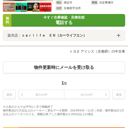
保証
保証付
整備
法定整備付
住所
京都府宇治市
今すぐ在庫確認・見積依頼
無
電話する
料
販売店：
ｃａｒｌｉｆｅ ＥＮ（カーライフエン）
トヨタ アイシス（京都府）の中古車
物件更新時にメールを受け取る
1
/1
最初
前の30件
次の30件
最後
※人気のクルマは平均1ヶ月で掲載終了
物件数合計1万台以上のメーカー｜算出データ期間：2024年9月～11月｜内容：物件数合計1万
台以上のメーカーのうち、掲載が終了した物件数が1,000台以上の場合