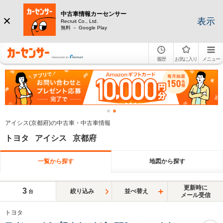
中古車情報カーセンサー
表示
Recruit Co., Ltd.
無料 － Google Play
履歴
お気に入り
メニュー
アイシス(京都府)の中古車・中古車情報
トヨタ アイシス 京都府
一覧から探す
地図から探す
更新時に
3
絞り込み
並べ替え
台
メール受信
トヨタ