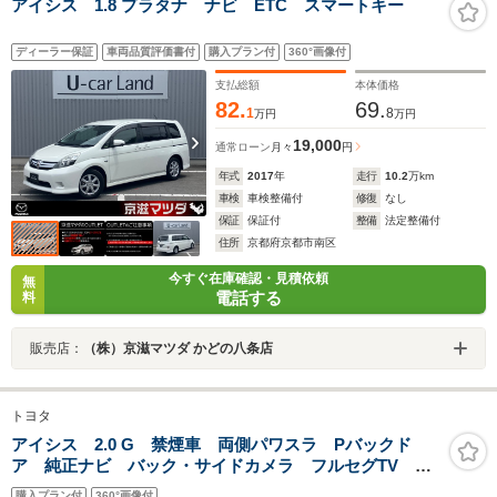
アイシス 1.8 プラタナ ナビ ETC スマートキー
ディーラー保証
車両品質評価書付
購入プラン付
360°画像付
支払総額
本体価格
82.
69.
1
8
万円
万円
19,000
通常ローン
月々
円
年式
2017
年
走行
10.2
万km
車検
車検整備付
修復
なし
保証
保証付
整備
法定整備付
住所
京都府京都市南区
今すぐ在庫確認・見積依頼
無
電話する
料
販売店：
（株）京滋マツダ かどの八条店
トヨタ
アイシス 2.0 G 禁煙車 両側パワスラ Pバックド
ア 純正ナビ バック・サイドカメラ フルセグTV BT
音楽 ETC オールシーズンタイヤ シートリフター
購入プラン付
360°画像付