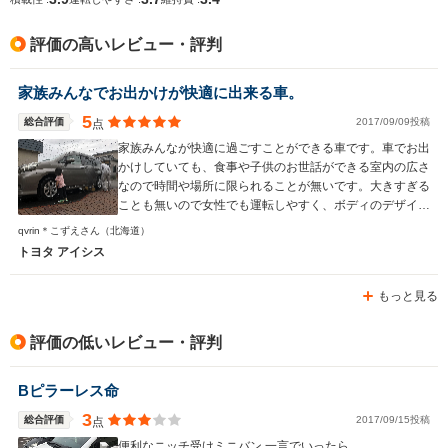
排気量
1797～1986cc
1495cc
1997～19
評価の高いレビュー・評判
駆動方式
FF、4WD
FF、4WD
FF、4WD
家族みんなでお出かけが快適に出来る車。
5
総合評価
2017/09/09投稿
点
家族みんなが快適に過ごすことができる車です。車でお出
かけしていても、食事や子供のお世話ができる室内の広さ
なので時間や場所に限られることが無いです。大きすぎる
ことも無いので女性でも運転しやすく、ボディのデザイン
はカッコいいので男性にも向いている車だと思います。
qvrin＊こずえさん
（北海道）
チャイルドシートを二つ付けても、頑張れば真ん中に大人
トヨタ アイシス
が座ることができます。子供も退屈することなく、ぐずっ
てもすぐに対処できるので長旅でも安心です。
もっと見る
評価の低いレビュー・評判
Bピラーレス命
3
総合評価
2017/09/15投稿
点
便利なニッチ受けミニバン 一言でいったら