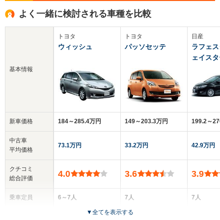
よく一緒に検討される車種を比較
トヨタ
トヨタ
日産
ウィッシュ
パッソセッテ
ラフェス
ェイスタ
基本情報
新車価格
184～285.4万円
149～203.3万円
199.2～2
中古車
73.1万円
33.2万円
42.9万円
平均価格
クチコミ
4.0
3.6
3.9
総合評価
乗車定員
6～7人
7人
7人
▼
全てを表示する
ドア数
5ドア
5ドア
5ドア