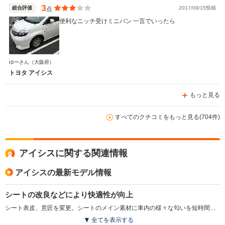
3
総合評価
2017/09/15投稿
点
便利なニッチ受けミニバン 一言でいったら
ゆーさん
（大阪府）
トヨタ アイシス
もっと見る
すべてのクチコミをもっと見る(704件)
アイシスに関する関連情報
アイシスの最新モデル情報
シートの改良などにより快適性が向上
シート表皮、意匠を変更。シートのメイン素材に車内の様々な匂いを短時間で吸収、分解する消臭機能が採用された。また、オート格納、リバース連動機能付電動格納式リモコンドアミラーや赤外線カット機能付スーパーUVカットガラス（フロントドア）の設定など、快適性、利便性が高められた（2016.4）
全てを表示する