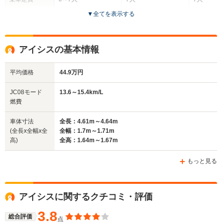
▼
全てを表示する
ドア数
5ドア
5ドア
5ドア
全高
全高
全高
アイシスの基本情報
1.59m～1.6m
1.62m
1.62m
平均価格
44.9万円
全幅
全幅
全
JC08モード
13.6～15.4km/L
サイズ
1.7m～1.76m
1.7m
1.
燃費
全長
全長
(全長x全幅x全高)
4.59m～4.62m
4.18m～4.2m
4.62m
車体寸法
全長：4.61m～4.64m
(全長x全幅x全
全幅：1.7m～1.71m
高)
全高：1.64m～1.67m
ホイールベース
ホイールベース
ホイー
-m
-m
もっと見る
アイシスに関するクチコミ・評価
WLTCモード
-
-
-
燃費
3.8
総合評価
点