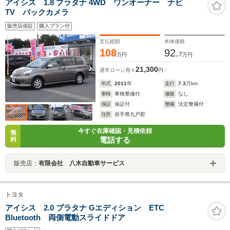
アイシス 1.8 プラタナ 4WD ワンオーナー ナビ
TV バックカメラ
販売店保証
購入プラン付
支払総額
本体価格
108
92.
7
万円
万円
21,300
通常ローン
月々
円
年式
2011
年
走行
7.3
万km
車検
車検整備付
修復
なし
保証
保証付
整備
法定整備付
住所
岩手県九戸郡
今すぐ在庫確認・見積依頼
無
電話する
料
販売店：
有限会社 八木自動車サービス
トヨタ
アイシス 2.0 プラタナ Gエディション ETC
Bluetooth 両側電動スライドドア