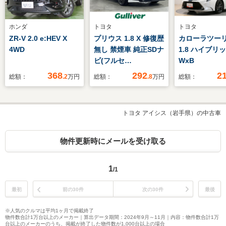
ホンダ
トヨタ
トヨタ
ZR-V 2.0 e:HEV X
プリウス 1.8 X 修復歴
カローラツー
4WD
無し 禁煙車 純正SDナ
1.8 ハイブリ
ビ(フルセ
WxB
グ/CD/DVD/BT )バッ
368
292
2
総額：
.2
万円
総額：
.8
万円
総額：
クモニター レーダー
クルコン 前後コーナ
ーセンサー オートハ
トヨタ アイシス（岩手県）の中古車
イビーム ブレーキホ
ールド レーンキープ
社外フロアマット 衝
物件更新時にメールを受け取る
突被害軽減
1
/1
最初
前の30件
次の30件
最後
※人気のクルマは平均1ヶ月で掲載終了
物件数合計1万台以上のメーカー｜算出データ期間：2024年9月～11月｜内容：物件数合計1万
台以上のメーカーのうち、掲載が終了した物件数が1,000台以上の場合