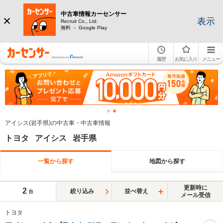
中古車情報カーセンサー
表示
Recruit Co., Ltd.
無料 － Google Play
履歴
お気に入り
メニュー
アイシス(岩手県)の中古車・中古車情報
トヨタ アイシス 岩手県
一覧から探す
地図から探す
更新時に
2
絞り込み
並べ替え
台
メール受信
トヨタ