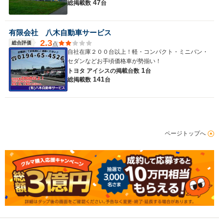
47
総掲載数
台
有限会社 八木自動車サービス
2.3
総合評価
点
自社在庫２００台以上！軽・コンパクト・ミニバン・
セダンなどお手頃価格車が勢揃い！
1
トヨタ アイシスの
掲載台数
台
141
総掲載数
台
ページトップへ