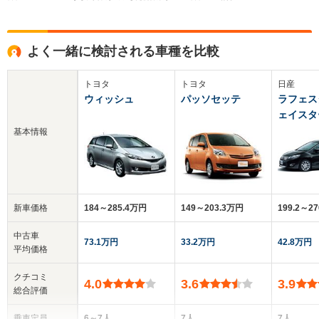
よく一緒に検討される車種を比較
トヨタ
トヨタ
日産
ウィッシュ
パッソセッテ
ラフェス
ェイスタ
基本情報
新車価格
184～285.4万円
149～203.3万円
199.2～2
中古車
73.1万円
33.2万円
42.8万円
平均価格
クチコミ
4.0
3.6
3.9
総合評価
乗車定員
6～7人
7人
7人