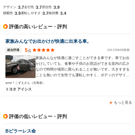
3.7
3.7
3.9
デザイン :
走行性 :
居住性 :
3.9
3.7
3.4
積載性 :
運転しやすさ :
維持費 :
排気量
1797～1986cc
1495cc
1997～19
評価の高いレビュー・評判
駆動方式
FF、4WD
FF、4WD
FF、4WD
家族みんなでお出かけが快適に出来る車。
5
総合評価
2017/09/09投稿
点
家族みんなが快適に過ごすことができる車です。車でお出
かけしていても、食事や子供のお世話ができる室内の広さ
なので時間や場所に限られることが無いです。大きすぎる
ことも無いので女性でも運転しやすく、ボディのデザイン
はカッコいいので男性にも向いている車だと思います。
qvrin＊こずえさん
（北海道）
チャイルドシートを二つ付けても、頑張れば真ん中に大人
トヨタ アイシス
が座ることができます。子供も退屈することなく、ぐずっ
てもすぐに対処できるので長旅でも安心です。
もっと見る
評価の低いレビュー・評判
Bピラーレス命