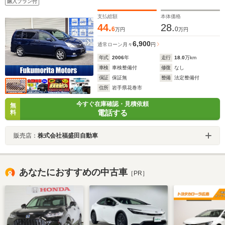
購入プラン付
支払総額
本体価格
44.
28.
6
0
万円
万円
6,900
通常ローン
月々
円
年式
2006
年
走行
18.0
万km
車検
車検整備付
修復
なし
保証
保証無
整備
法定整備付
住所
岩手県花巻市
今すぐ在庫確認・見積依頼
無
電話する
料
販売店：
株式会社福盛田自動車
あなたにおすすめの中古車
［PR］